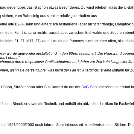
enau gegenüber, das ist schon etwas Besonderes. Du wirst erleben, dass die U-Bah
ehen, vom Bahnsteig aus sieht er relativ gut erhalten aus.
alte B2-U-Bahn und eine frisch restaurierte (aber nicht fahrfähige) Dampflok besic
nn du in Fahrtrichtung rechts rausschaust, zwischen Eichwalde und Zeuthen ebenf
nlinien 21, 27, M17, 37) kannst du dir die Pommes auch an einer alten, historisch
eser wurde aufwendig gestaltet und in den 80ern restauriert. Die Hauswand gegenü
des Lebens".
chandelt durch respektlose Graffitischmierer und daher zur Zeit kein Hingucker fü
, wenn sie derzeit führe, was nicht der Fall ist. Allerdings ist eine Mitfahrt für 1
ob U-Bahn, Straßenbahn oder Bus, kannst du auf der
BVG-Seite
einsehen oder/und he
öfe und Strecken sowie die Technik und enthält ein nützliches Lexikon für Fachwört
e bis 1997/2000/2003 noch fuhren. Sehr interessant mit teilweise tollen Bildern. D