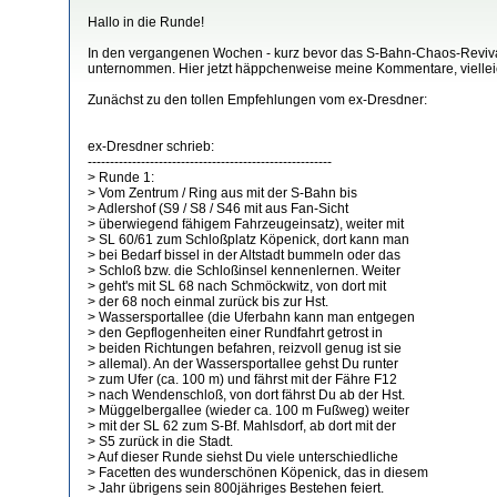
Hallo in die Runde!
In den vergangenen Wochen - kurz bevor das S-Bahn-Chaos-Revival 
unternommen. Hier jetzt häppchenweise meine Kommentare, vielleic
Zunächst zu den tollen Empfehlungen vom ex-Dresdner:
ex-Dresdner schrieb:
-------------------------------------------------------
> Runde 1:
> Vom Zentrum / Ring aus mit der S-Bahn bis
> Adlershof (S9 / S8 / S46 mit aus Fan-Sicht
> überwiegend fähigem Fahrzeugeinsatz), weiter mit
> SL 60/61 zum Schloßplatz Köpenick, dort kann man
> bei Bedarf bissel in der Altstadt bummeln oder das
> Schloß bzw. die Schloßinsel kennenlernen. Weiter
> geht's mit SL 68 nach Schmöckwitz, von dort mit
> der 68 noch einmal zurück bis zur Hst.
> Wassersportallee (die Uferbahn kann man entgegen
> den Gepflogenheiten einer Rundfahrt getrost in
> beiden Richtungen befahren, reizvoll genug ist sie
> allemal). An der Wassersportallee gehst Du runter
> zum Ufer (ca. 100 m) und fährst mit der Fähre F12
> nach Wendenschloß, von dort fährst Du ab der Hst.
> Müggelbergallee (wieder ca. 100 m Fußweg) weiter
> mit der SL 62 zum S-Bf. Mahlsdorf, ab dort mit der
> S5 zurück in die Stadt.
> Auf dieser Runde siehst Du viele unterschiedliche
> Facetten des wunderschönen Köpenick, das in diesem
> Jahr übrigens sein 800jähriges Bestehen feiert.