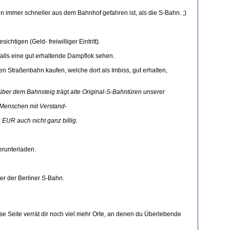
n immer schneller aus dem Bahnhof gefahren ist, als die S-Bahn. ;)
htigen (Geld- freiwilliger Eintritt).
alls eine gut erhaltende Dampflok sehen.
en Straßenbahn kaufen, welche dort als Imbiss, gut erhalten,
ber dem Bahnsteig trägt alte Original-S-Bahntüren unserer
r Menschen mit Verstand-
6 EUR auch nicht ganz billig.
runterladen.
er der Berliner S-Bahn.
iese Seite verrät dir noch viel mehr Orte, an denen du Überlebende