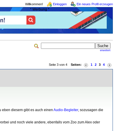
Willkommen!
Einloggen
Ein neues Profil erzeugen
* Werbung *
erweitert
Seite 3 von 4
Seiten:
1
2
3
4
 Zu eben diesem gibt es auch einen
Audio-Begleiter
, sozusagen die
 vorbei und noch viele andere, ebenfalls vom Zoo zum Alex oder