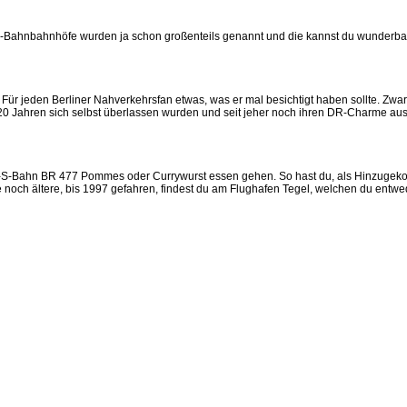
-Bahnbahnhöfe wurden ja schon großenteils genannt und die kannst du wunderba
Für jeden Berliner Nahverkehrsfan etwas, was er mal besichtigt haben sollte. Zwar i
r 20 Jahren sich selbst überlassen wurden und seit jeher noch ihren DR-Charme aus
S-Bahn BR 477 Pommes oder Currywurst essen gehen. So hast du, als Hinzugekommen
noch ältere, bis 1997 gefahren, findest du am Flughafen Tegel, welchen du entwed