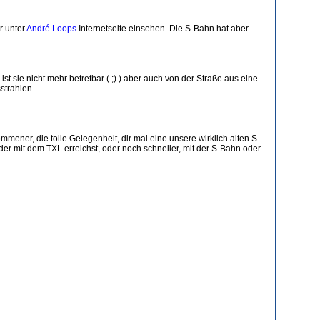
r unter
André Loops
Internetseite einsehen. Die S-Bahn hat aber
st sie nicht mehr betretbar ( ;) ) aber auch von der Straße aus eine
strahlen.
er, die tolle Gelegenheit, dir mal eine unsere wirklich alten S-
er mit dem TXL erreichst, oder noch schneller, mit der S-Bahn oder