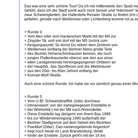
Das war eine sehr schöne Tour! Da ich mir mittlerweile den Spaß 
Gefühl, dass ich die Stadt somit auch noch besser und "intensiver"
zwar Schwierigkeiten, die Haltestelle Revaler Straße zu finden (ich
gefallen, gerade nach Weißensee oder Lichtenberg komme ich ja anson
> Runde 4:
> Vom Alex oder vom Hackeschen Markt mit der M4 zur
> Zingster Str. und von dort mit der M5 zurück zum
> Ausgangspunkt. So lernst Du neben dem Zentrum von
> Weißensee (entlang der Berliner Allee) große Teile
> des Bezirks Hohenschönhausen kennen, die noch
> jungen Plattenbauviertel ebenso wie den aus einer
> alten Landgemeinde hervorgegangenen Ortskern an
> der Hauptstr., das Sportforum und die Mietshäuser
> aus den 20er- bis 60er-Jahren entlang der
> Konrad-Wolf-Straße.
Auch eine schöne Runde. Ich habe sie vor ziemlich genau einer Woc
> Runde 5:
> Vom U-Bf. Schwartzkopffstr. (oder, durchaus
> lohnenswert: von der nahegelegenen Endstelle in
> der Wöhlertstr.) mit der M8 nach Ahrensfelde.
> Diese Endstelle lag übrigens von ihrem Bau 1986
> bis zur Wiedervereinigung 1990 außerhalb der
> Berliner Stadtgrenze auf dem Gebiet des Bezirkes
> Frankfurt (Oder). Das namensgebende Angerdorf
> liegt noch heute im Land Brandenburg, direkt
> hinter der Enstelle. Zurück geht's mit der 16 bis