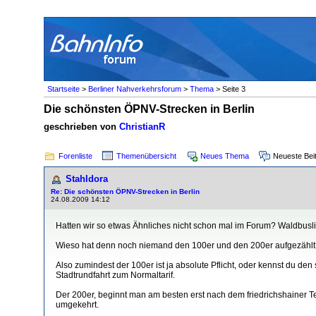
Startseite
>
Berliner Nahverkehrsforum
>
Thema
> Seite 3
Die schönsten ÖPNV-Strecken in Berlin
geschrieben von
ChristianR
Forenliste
Themenübersicht
Neues Thema
Neueste Bei
Stahldora
Re: Die schönsten ÖPNV-Strecken in Berlin
24.08.2009 14:12
Hatten wir so etwas Ähnliches nicht schon mal im Forum? Waldbuslin
Wieso hat denn noch niemand den 100er und den 200er aufgezählt
Also zumindest der 100er ist ja absolute Pflicht, oder kennst du d
Stadtrundfahrt zum Normaltarif.
Der 200er, beginnt man am besten erst nach dem friedrichshainer Te
umgekehrt.