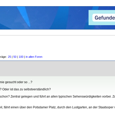
träge:
25
|
50
|
100
|
in allen Foren
ie gesucht oder so ...?
? Oder ist das
zu
selbstverständlich?
en schon? Zentral gelegen und führt an allen typischen Sehenswürdigkeiten vorbei.
il, fährt einen über den Potsdamer Platz, durch den Lustgarten, an der Staatsoper