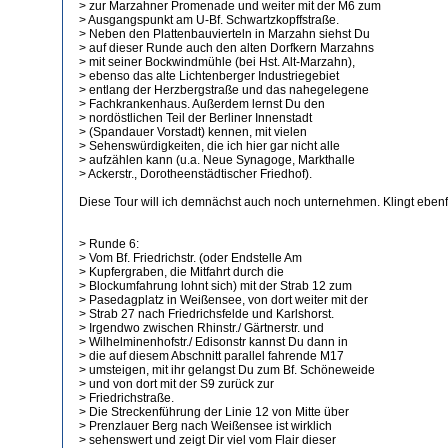
> zur Marzahner Promenade und weiter mit der M6 zum
> Ausgangspunkt am U-Bf. Schwartzkopffstraße.
> Neben den Plattenbauvierteln in Marzahn siehst Du
> auf dieser Runde auch den alten Dorfkern Marzahns
> mit seiner Bockwindmühle (bei Hst. Alt-Marzahn),
> ebenso das alte Lichtenberger Industriegebiet
> entlang der Herzbergstraße und das nahegelegene
> Fachkrankenhaus. Außerdem lernst Du den
> nordöstlichen Teil der Berliner Innenstadt
> (Spandauer Vorstadt) kennen, mit vielen
> Sehenswürdigkeiten, die ich hier gar nicht alle
> aufzählen kann (u.a. Neue Synagoge, Markthalle
> Ackerstr., Dorotheenstädtischer Friedhof).
Diese Tour will ich demnächst auch noch unternehmen. Klingt ebenfa
> Runde 6:
> Vom Bf. Friedrichstr. (oder Endstelle Am
> Kupfergraben, die Mitfahrt durch die
> Blockumfahrung lohnt sich) mit der Strab 12 zum
> Pasedagplatz in Weißensee, von dort weiter mit der
> Strab 27 nach Friedrichsfelde und Karlshorst.
> Irgendwo zwischen Rhinstr./ Gärtnerstr. und
> Wilhelminenhofstr./ Edisonstr kannst Du dann in
> die auf diesem Abschnitt parallel fahrende M17
> umsteigen, mit ihr gelangst Du zum Bf. Schöneweide
> und von dort mit der S9 zurück zur
> Friedrichstraße.
> Die Streckenführung der Linie 12 von Mitte über
> Prenzlauer Berg nach Weißensee ist wirklich
> sehenswert und zeigt Dir viel vom Flair dieser