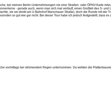
mache, bei meinen Berlin-Unternehmungen nie eine Straßen- oder ÖPNV-Karte mitz
 kennenlerne - gerade auch, wenn man sich mal verläuft; einen Großteil des S- und
 dachte, sie sei direkt am U-Bahnhof Warschauer Straße), doch die Runde mit der Tr
sten so gut wie gar nicht. Bei dieser Tour habe ich jedoch festgestellt, dass es 
he vormittags bei strömendem Regen unternommen. Da wirkten die Plattenbauvierte