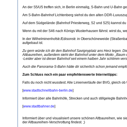
An der S5/U5 treffen sich, in Berlin einmalig, S-Bahn und U-Bahn g
Am S-Bahn-Bahnhof Lichtenberg siehst du den alten DDR-Luxuszug st
Auf dem Südgelände (Bahnhof Priesterweg, S2 und S25) kannst du eine 
Wenn du mit der S46 nach Königs Wusterhausen fährst. wirst du, we
In der Wilhelminenhofstr./Edisonstr. in Oberschöneweide (Straßenbah
aufgebaut ist.
Zu gern würde ich dir den Bahnhof Savignyplatz ans Herz legen. Di
Altbaureihen, außerdem steht der Bahnhof unter dem Motto ,,Baum 
-Leider aber ist dieser Bahnhof seit einem halben Jahr schlimm vers
Auch die Panorama-S-Bahn hätte dir sicherlich schon jemand empfohlen
Zum Schluss noch ein paar empfehlenswerte Internettipps:
Falls du noch nicht wusstest: Alle Linienverläufe der BVG, gleich 
[
www.stadtschnellbahn-berlin.de
]
Informiert über alle Bahnhöfe, Strecken und auch stillgelegte Bahnh
[
www.stadtbahner.de
]
Informiert über und visualisiert unsere schönen Altbaureihen, wie si
der Altbaureihen-Verschrottung findest. ;)