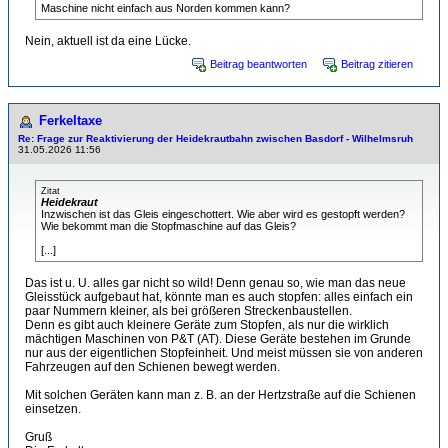
Maschine nicht einfach aus Norden kommen kann?
Nein, aktuell ist da eine Lücke.
Beitrag beantworten
Beitrag zitieren
Ferkeltaxe
Re: Frage zur Reaktivierung der Heidekrautbahn zwischen Basdorf - Wilhelmsruh
31.05.2026 11:56
Zitat
Heidekraut
Inzwischen ist das Gleis eingeschottert. Wie aber wird es gestopft werden?
Wie bekommt man die Stopfmaschine auf das Gleis?
[...]
Das ist u. U. alles gar nicht so wild! Denn genau so, wie man das neue
Gleisstück aufgebaut hat, könnte man es auch stopfen: alles einfach ein
paar Nummern kleiner, als bei größeren Streckenbaustellen.
Denn es gibt auch kleinere Geräte zum Stopfen, als nur die wirklich
mächtigen Maschinen von P&T (AT). Diese Geräte bestehen im Grunde
nur aus der eigentlichen Stopfeinheit. Und meist müssen sie von anderen
Fahrzeugen auf den Schienen bewegt werden.
Mit solchen Geräten kann man z. B. an der Hertzstraße auf die Schienen
einsetzen.
Gruß