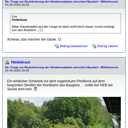
Re: Frage zur Reaktivierung der Heidekrautbahn zwischen Basdorf - Wilhelmsruh
01.06.2026 18:16
Zitat
Ferkeltaxe
[Aber Handstopfen auf der Länge ist dann wohl doch etwas zuviel verlangt
von den Arbeitern. ;-) ]
Achwas, das machen die Gäste. 😏
Beitrag beantworten
Beitrag zitieren
Heidekraut
Re: Frage zur Reaktivierung der Heidekrautbahn zwischen Basdorf - Wilhelmsruh
01.06.2026 18:46
Ein einfacher Schwenk vor dem nagelneuen Prellbock auf dem
begrünten Streifen der Nordbahn das Baugleis, ... sollte der NEB die
Sache wert sein. 😇