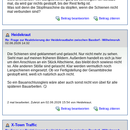
mal, da wird gar nichts gestopft, bis der Rest fertig ist.
Was soll denn die Stopfmaschine da stopfen, wenn die Schienen nicht
mal verbunden sind?
Beitrag beantworten
Beitrag zitieren
Heidekraut
Re: Frage zur Reaktivierung der Heidekrautbahn zwischen Basdorf - Wilhelmsruh
02.06.2026 14:32
Die Schienen sind geklammert und gelascht. Nur nicht mehr zu sehen.
Sieht man auf meinen früheren Bildern. Außerdem handelt es sich ja hier
um den Anschluss an ein Stück Altschiene, das bleibt doch sowieso nicht
so. Alle anderen Stöße sind gelascht. Klar werden vermutlich noch
Langschienen eingesetzt. Ob vor Fertigstellung der Gesamtstrecke
gestopft wird, weiß ich natürlich auch nicht.
So ein Bauanschlussgleis wäre aber auch sonst nicht von übel für alle
späteren Bauarbeiten. 😏
2 mal bearbeitet. Zuletzt am 02.06.2026 15:54 von Heidekraut.
Beitrag beantworten
Beitrag zitieren
X-Town Traffic