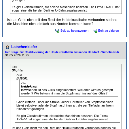
gelangen.
Es gibt Gleisbaufirmen, die solche Maschinen besitzen. Die Firma TRAPP hat
sogar eine, die bei der Berliner U-Bahn zugelassen ist.
Ist das Gleis nicht mit den Rest der Heidekrautbahn verbunden sodass
die Maschine nicht einfach aus Norden kommen kann?
Beitrag beantworten
Beitrag zitieren
Latschenkiefer
Re: Frage zur Reaktivierung der Heidekrautbahn zwischen Basdorf - Wilhelmsruh
31.05.2026 11:25
Zitat
Slighter
Zitat
Bd2001
Zitat
Heidekraut
Inzwischen ist das Gleis eingeschottert. Wie aber wird es gestopft
werden? Wie bekommt man die Stopfmaschine auf das Gleis?
Ganz einfach - über die Straße. Jeder Hersteller von Stopfmaschinen
bietet selbstverladende Stopfmaschinen an, die per Tieflader an ihrem
Einsatzort gelangen.
Es gibt Gleisbaufirmen, die solche Maschinen besitzen. Die Firma
TRAPP hat sogar eine, die bei der Berliner U-Bahn zugelassen ist.
Ist das Gleis nicht mit den Rest der Heidekrautbahn verbunden sodass die