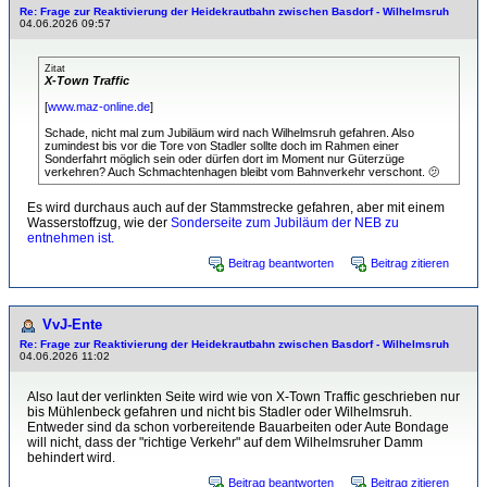
Re: Frage zur Reaktivierung der Heidekrautbahn zwischen Basdorf - Wilhelmsruh
04.06.2026 09:57
Zitat
X-Town Traffic
[
www.maz-online.de
]
Schade, nicht mal zum Jubiläum wird nach Wilhelmsruh gefahren. Also
zumindest bis vor die Tore von Stadler sollte doch im Rahmen einer
Sonderfahrt möglich sein oder dürfen dort im Moment nur Güterzüge
verkehren? Auch Schmachtenhagen bleibt vom Bahnverkehr verschont. 🫤
Es wird durchaus auch auf der Stammstrecke gefahren, aber mit einem
Wasserstoffzug, wie der
Sonderseite zum Jubiläum der NEB zu
entnehmen ist.
Beitrag beantworten
Beitrag zitieren
VvJ-Ente
Re: Frage zur Reaktivierung der Heidekrautbahn zwischen Basdorf - Wilhelmsruh
04.06.2026 11:02
Also laut der verlinkten Seite wird wie von X-Town Traffic geschrieben nur
bis Mühlenbeck gefahren und nicht bis Stadler oder Wilhelmsruh.
Entweder sind da schon vorbereitende Bauarbeiten oder Aute Bondage
will nicht, dass der "richtige Verkehr" auf dem Wilhelmsruher Damm
behindert wird.
Beitrag beantworten
Beitrag zitieren