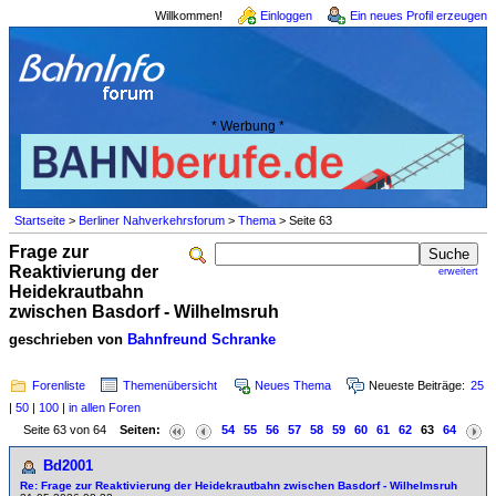
Willkommen!
Einloggen
Ein neues Profil erzeugen
* Werbung *
Startseite
>
Berliner Nahverkehrsforum
>
Thema
> Seite 63
Frage zur
Reaktivierung der
erweitert
Heidekrautbahn
zwischen Basdorf - Wilhelmsruh
geschrieben von
Bahnfreund Schranke
Forenliste
Themenübersicht
Neues Thema
Neueste Beiträge:
25
|
50
|
100
|
in allen Foren
Seite 63 von 64
Seiten:
54
55
56
57
58
59
60
61
62
63
64
Bd2001
Re: Frage zur Reaktivierung der Heidekrautbahn zwischen Basdorf - Wilhelmsruh