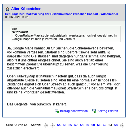
Alter Köpenicker
Re: Frage zur Reaktivierung der Heidekrautbahn zwischen Basdorf - Wilhelmsruh
08.06.2026 11:31
Zitat
Heidekraut
In OpenRailwayMap ist die Industriebahn wenigstens noch eingezeichnet, in
Google Maps ist man ja verraten und verkauft.
Ja, Google Maps kannst Du für Suchen, die Schienenwege betreffen,
vollkommen vergessen. Straßen sind überbreit sowie sehr auffällig
dargestellt und Gleistrassen sind dagegen nur ganz schmal und hellgrau,
also fast unsichtbar eingezeichnet. Sie sind auch erst ab einer
bestimmten Zoomstufe überhaupt zu sehen, was die Orientierung
zusätzlich erschwert.
OpenRailwayMap ist natürlich insofern gut, dass da auch längst
abgebaute Gleise zu sehen sind. Aber für eine normale Ansicht des Ist-
Zustandes eignet sich OpenStreetMap auch ganz gut, vor allem, weil dort
offenbar auch die Verhältnismäßigkeit Straße/Schiene berücksichtigt ist
und keine Prioritäten gesetzt werden.
Das Gegenteil von pünktlich ist kariert.
Beitrag beantworten
Beitrag zitieren
Seite 63 von 64
Seiten:
54
55
56
57
58
59
60
61
62
63
64