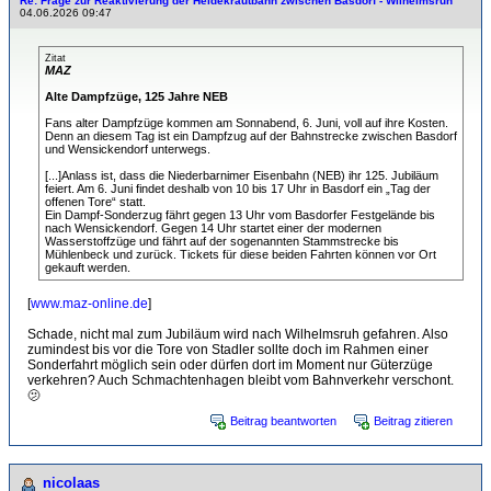
Re: Frage zur Reaktivierung der Heidekrautbahn zwischen Basdorf - Wilhelmsruh
04.06.2026 09:47
Zitat
MAZ
Alte Dampfzüge, 125 Jahre NEB
Fans alter Dampfzüge kommen am Sonnabend, 6. Juni, voll auf ihre Kosten.
Denn an diesem Tag ist ein Dampfzug auf der Bahnstrecke zwischen Basdorf
und Wensickendorf unterwegs.
[...]Anlass ist, dass die Niederbarnimer Eisenbahn (NEB) ihr 125. Jubiläum
feiert. Am 6. Juni findet deshalb von 10 bis 17 Uhr in Basdorf ein „Tag der
offenen Tore“ statt.
Ein Dampf-Sonderzug fährt gegen 13 Uhr vom Basdorfer Festgelände bis
nach Wensickendorf. Gegen 14 Uhr startet einer der modernen
Wasserstoffzüge und fährt auf der sogenannten Stammstrecke bis
Mühlenbeck und zurück. Tickets für diese beiden Fahrten können vor Ort
gekauft werden.
[
www.maz-online.de
]
Schade, nicht mal zum Jubiläum wird nach Wilhelmsruh gefahren. Also
zumindest bis vor die Tore von Stadler sollte doch im Rahmen einer
Sonderfahrt möglich sein oder dürfen dort im Moment nur Güterzüge
verkehren? Auch Schmachtenhagen bleibt vom Bahnverkehr verschont.
🫤
Beitrag beantworten
Beitrag zitieren
nicolaas