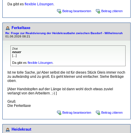
Da gibt es
flexible Lösungen
.
Beitrag beantworten
Beitrag zitieren
Ferkeltaxe
Re: Frage zur Reaktivierung der Heidekrautbahn zwischen Basdorf - Wilhelmsruh
01.06.2026 08:21
Zitat
neuer
[...]
Da gibt es
flexible Lösungen
.
Ist ne tolle Sache, ja! Aber selbst die ist für dieses Stück Gleis immer noch
zu aufwändig und zu groß. Es geht kleiner und einfacher. Siehe Beiträge
oben.
[Aber Handstopfen auf der Länge ist dann wohl doch etwas zuviel
verlangt von den Arbeitern. ;-) ]
Gruß
Die Ferkeltaxe
Beitrag beantworten
Beitrag zitieren
Heidekraut