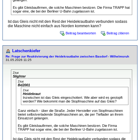
gelangen.
Es gibt Gleisbaufirmen, die solche Maschinen besitzen. Die Firma TRAPP hat
sogar eine, die bei der Berliner U-Bahn zugelassen ist.
Ist das Gleis nicht mit den Rest der Heidekrautbahn verbunden sodass
die Maschine nicht einfach aus Norden kommen kann?
Beitrag beantworten
Beitrag zitieren
Latschenkiefer
Re: Frage zur Reaktivierung der Heidekrautbahn zwischen Basdorf - Wilhelmsruh
31.05.2026 11:25
Zitat
Slighter
Zitat
Bd2001
Zitat
Heidekraut
Inzwischen ist das Gleis eingeschottert. Wie aber wird es gestopft
werden? Wie bekommt man die Stopfmaschine auf das Gleis?
Ganz einfach - über die Straße. Jeder Hersteller von Stopfmaschinen
bietet selbstverladende Stopfmaschinen an, die per Tieflader an ihrem
Einsatzort gelangen.
Es gibt Gleisbaufirmen, die solche Maschinen besitzen. Die Firma
TRAPP hat sogar eine, die bei der Berliner U-Bahn zugelassen ist.
Ist das Gleis nicht mit den Rest der Heidekrautbahn verbunden sodass die