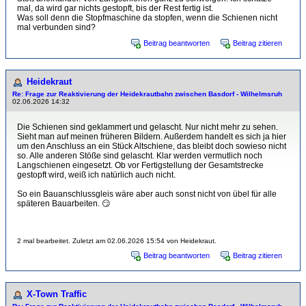
mal, da wird gar nichts gestopft, bis der Rest fertig ist.
Was soll denn die Stopfmaschine da stopfen, wenn die Schienen nicht
mal verbunden sind?
Beitrag beantworten
Beitrag zitieren
Heidekraut
Re: Frage zur Reaktivierung der Heidekrautbahn zwischen Basdorf - Wilhelmsruh
02.06.2026 14:32
Die Schienen sind geklammert und gelascht. Nur nicht mehr zu sehen.
Sieht man auf meinen früheren Bildern. Außerdem handelt es sich ja hier
um den Anschluss an ein Stück Altschiene, das bleibt doch sowieso nicht
so. Alle anderen Stöße sind gelascht. Klar werden vermutlich noch
Langschienen eingesetzt. Ob vor Fertigstellung der Gesamtstrecke
gestopft wird, weiß ich natürlich auch nicht.
So ein Bauanschlussgleis wäre aber auch sonst nicht von übel für alle
späteren Bauarbeiten. 😏
2 mal bearbeitet. Zuletzt am 02.06.2026 15:54 von Heidekraut.
Beitrag beantworten
Beitrag zitieren
X-Town Traffic