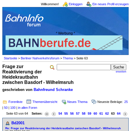
Willkommen!
Einloggen
Ein neues Profil erzeugen
* Werbung *
Startseite
>
Berliner Nahverkehrsforum
>
Thema
> Seite 63
Frage zur
Reaktivierung der
erweitert
Heidekrautbahn
zwischen Basdorf - Wilhelmsruh
geschrieben von
Bahnfreund Schranke
Forenliste
Themenübersicht
Neues Thema
Neueste Beiträge:
25
|
50
|
100
|
in allen Foren
Seite 63 von 64
Seiten:
54
55
56
57
58
59
60
61
62
63
64
Bd2001
Re: Frage zur Reaktivierung der Heidekrautbahn zwischen Basdorf - Wilhelmsruh