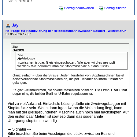
Die Ferkeltaxe
Beitrag beantworten
Beitrag zitieren
Jay
Re: Frage zur Reaktivierung der Heidekrautbahn zwischen Basdorf - Wilhelmsruh
31.05.2026 12:37
Zitat
Bd2001
Zitat
Heidekraut
Inzwischen ist das Gleis eingeschottert. Wie aber wird es gestopft
werden? Wie bekommt man die Stopfmaschine auf das Gleis?
Ganz einfach - über die Straße. Jeder Hersteller von Stopfmaschinen bietet
selbstverladende Stopfmaschinen an, die per Tieflader an ihrem Einsatzort
gelangen.
Es gibt Gleisbaufirmen, die solche Maschinen besitzen. Die Firma TRAPP hat
sogar eine, die bei der Berliner U-Bahn zugelassen ist.
Viel zu viel Aufwand. Einfachste Lösung dürfte ein Zweiwegebagger mit
Stopfaufsatz sein. Wenn dann irgendwann die Verbindung liegt, kann
man mit der gleisgebundenen Maschine auch noch mal nachstopfen. Auf
den ersten paar Metern ist sowieso dann das sogenannte
Übergangsstopfen notwendig.
--- Signatur ---
Bitte beachten Sie beim Aussteigen die Lücke zwischen Bus und