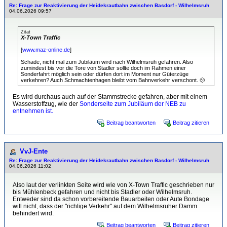
Re: Frage zur Reaktivierung der Heidekrautbahn zwischen Basdorf - Wilhelmsruh
04.06.2026 09:57
Zitat
X-Town Traffic
[
www.maz-online.de
]
Schade, nicht mal zum Jubiläum wird nach Wilhelmsruh gefahren. Also
zumindest bis vor die Tore von Stadler sollte doch im Rahmen einer
Sonderfahrt möglich sein oder dürfen dort im Moment nur Güterzüge
verkehren? Auch Schmachtenhagen bleibt vom Bahnverkehr verschont. 🫤
Es wird durchaus auch auf der Stammstrecke gefahren, aber mit einem
Wasserstoffzug, wie der
Sonderseite zum Jubiläum der NEB zu
entnehmen ist.
Beitrag beantworten
Beitrag zitieren
VvJ-Ente
Re: Frage zur Reaktivierung der Heidekrautbahn zwischen Basdorf - Wilhelmsruh
04.06.2026 11:02
Also laut der verlinkten Seite wird wie von X-Town Traffic geschrieben nur
bis Mühlenbeck gefahren und nicht bis Stadler oder Wilhelmsruh.
Entweder sind da schon vorbereitende Bauarbeiten oder Aute Bondage
will nicht, dass der "richtige Verkehr" auf dem Wilhelmsruher Damm
behindert wird.
Beitrag beantworten
Beitrag zitieren