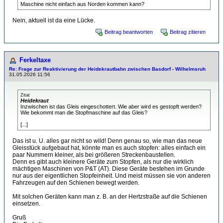
Maschine nicht einfach aus Norden kommen kann?
Nein, aktuell ist da eine Lücke.
Beitrag beantworten
Beitrag zitieren
Ferkeltaxe
Re: Frage zur Reaktivierung der Heidekrautbahn zwischen Basdorf - Wilhelmsruh
31.05.2026 11:56
Zitat
Heidekraut
Inzwischen ist das Gleis eingeschottert. Wie aber wird es gestopft werden?
Wie bekommt man die Stopfmaschine auf das Gleis?
[...]
Das ist u. U. alles gar nicht so wild! Denn genau so, wie man das neue
Gleisstück aufgebaut hat, könnte man es auch stopfen: alles einfach ein
paar Nummern kleiner, als bei größeren Streckenbaustellen.
Denn es gibt auch kleinere Geräte zum Stopfen, als nur die wirklich
mächtigen Maschinen von P&T (AT). Diese Geräte bestehen im Grunde
nur aus der eigentlichen Stopfeinheit. Und meist müssen sie von anderen
Fahrzeugen auf den Schienen bewegt werden.
Mit solchen Geräten kann man z. B. an der Hertzstraße auf die Schienen
einsetzen.
Gruß