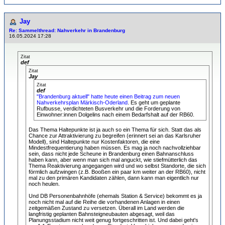
Jay
Re: Sammelthread: Nahverkehr in Brandenburg
16.05.2024 17:28
Zitat
def
Zitat
Jay
Zitat
def
"Brandenburg aktuell" hatte heute einen Beitrag zum neuen
Nahverkehrsplan Märkisch-Oderland
. Es geht um geplante
Rufbusse, verdichteten Busverkehr und die Forderung von
Einwohner:innen Dolgelins nach einem Bedarfshalt auf der RB60.
Das Thema Haltepunkte ist ja auch so ein Thema für sich. Statt das als
Chance zur Attraktivierung zu begreifen (erinnert sei an das Karlsruher
Modell), sind Haltepunkte nur Kostenfaktoren, die eine
Mindestfrequentierung haben müssen. Es mag ja noch nachvollziehbar
sein, dass nicht jede Scheune in Brandenburg einen Bahnanschluss
haben kann, aber wenn man sich mal anguckt, wie stiefmütterlich das
Thema Reaktivierung angegangen wird und wo selbst Standorte, die sich
förmlich aufzwingen (z.B. Booßen ein paar km weiter an der RB60), nicht
mal zu den primären Kandidaten zählen, dann kann man eigentlich nur
noch heulen.
Und DB Personenbahnhöfe (ehemals Station & Service) bekommt es ja
noch nicht mal auf die Reihe die vorhandenen Anlagen in einen
zeitgemäßen Zustand zu versetzen. Überall im Land werden die
langfristig geplanten Bahnsteigneubauten abgesagt, weil das
Planungsstadium nicht weit genug fortgeschritten ist. Und dabei geht's