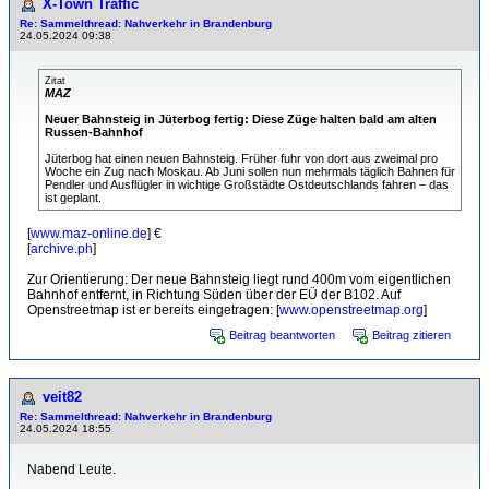
X-Town Traffic
Re: Sammelthread: Nahverkehr in Brandenburg
24.05.2024 09:38
Zitat
MAZ
Neuer Bahnsteig in Jüterbog fertig: Diese Züge halten bald am alten
Russen-Bahnhof
Jüterbog hat einen neuen Bahnsteig. Früher fuhr von dort aus zweimal pro
Woche ein Zug nach Moskau. Ab Juni sollen nun mehrmals täglich Bahnen für
Pendler und Ausflügler in wichtige Großstädte Ostdeutschlands fahren – das
ist geplant.
[
www.maz-online.de
] €
[
archive.ph
]
Zur Orientierung: Der neue Bahnsteig liegt rund 400m vom eigentlichen
Bahnhof entfernt, in Richtung Süden über der EÜ der B102. Auf
Openstreetmap ist er bereits eingetragen: [
www.openstreetmap.org
]
Beitrag beantworten
Beitrag zitieren
veit82
Re: Sammelthread: Nahverkehr in Brandenburg
24.05.2024 18:55
Nabend Leute.