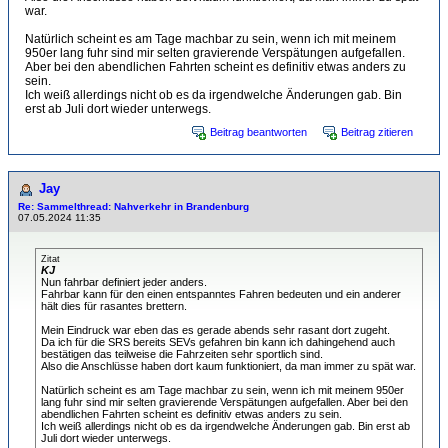
war.
Natürlich scheint es am Tage machbar zu sein, wenn ich mit meinem
950er lang fuhr sind mir selten gravierende Verspätungen aufgefallen.
Aber bei den abendlichen Fahrten scheint es definitiv etwas anders zu
sein.
Ich weiß allerdings nicht ob es da irgendwelche Änderungen gab. Bin
erst ab Juli dort wieder unterwegs.
Beitrag beantworten
Beitrag zitieren
Jay
Re: Sammelthread: Nahverkehr in Brandenburg
07.05.2024 11:35
Zitat
KJ
Nun fahrbar definiert jeder anders.
Fahrbar kann für den einen entspanntes Fahren bedeuten und ein anderer
hält dies für rasantes brettern.
Mein Eindruck war eben das es gerade abends sehr rasant dort zugeht.
Da ich für die SRS bereits SEVs gefahren bin kann ich dahingehend auch
bestätigen das teilweise die Fahrzeiten sehr sportlich sind.
Also die Anschlüsse haben dort kaum funktioniert, da man immer zu spät war.
Natürlich scheint es am Tage machbar zu sein, wenn ich mit meinem 950er
lang fuhr sind mir selten gravierende Verspätungen aufgefallen. Aber bei den
abendlichen Fahrten scheint es definitiv etwas anders zu sein.
Ich weiß allerdings nicht ob es da irgendwelche Änderungen gab. Bin erst ab
Juli dort wieder unterwegs.