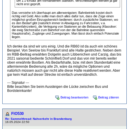
um 1:1-Ersatz am vorhandenen Standort. Verschiebungen werden ja gar
nicht erst geprüft.
Das verstehe ich überhaupt am allerwenigsten: Bahnbetrieb kostet doch
richtig viel Geld. Also sollte man doch alles dafür tun, dass die Züge einen
möglichst großen Einzugsbereich bedienen: durch zusätzliche Stationen, wo
es den Bedarf gibt (natürlich immer in Abwägung zu Fahrzeiten, v.a.
Kantenfahrzeiten), die Verlegung von Stationen an die Bebauung (Klassiker:
die ewig Stichstraße zum Bahnhof von der die Bahnlinie querenden
Hauptstraße), Zugänge und Zuwegungen. Man lässt doch einfach Potenziale
liegen.
Ich denke da sind wir uns einig. Und die RB60 ist da auch ein schönes
Beispiel. Von Seelow bis Frankfurt sind alle Halte gestrichen. Neben dem
im RBB-Beitrag erwähten Dolgelin auch Libbenichen und Carzig, das bis
2021 saisonal bediente Schönfließ Dorf und das von mir bereits weiter
oben erwähnte Booßen. Als Bedarfshalte, bzw. mit dem Stundentakt eine
alternierende Bedienung alle 2h, wäre da mögliche Optionen und
natürlich müssen auch gar nicht alle diese Halte reaktiviert werden. Aber
gar kein Halt auf dieser Strecke ist einfach unverständlich.
--- Signatur ---
Bitte beachten Sie beim Aussteigen die Lücke zwischen Bus und
Bordsteinkante!
Beitrag beantworten
Beitrag zitieren
FlO530
Re: Sammelthread: Nahverkehr in Brandenburg
16.05.2024 22:50