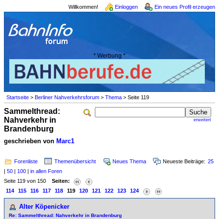
Willkommen!
Einloggen
Ein neues Profil erzeugen
* Werbung *
Startseite
>
Berliner Nahverkehrsforum
>
Thema
> Seite 119
Sammelthread:
Nahverkehr in
erweitert
Brandenburg
geschrieben von
Marc1
Forenliste
Themenübersicht
Neues Thema
Neueste Beiträge:
25
|
50
|
100
|
in allen Foren
Seite 119 von 150
Seiten:
114
115
116
117
118
119
120
121
122
123
124
Alter Köpenicker
Re: Sammelthread: Nahverkehr in Brandenburg