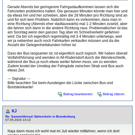
Gerade Abends bei geringerem Fahrgastaufkommen lassen sich die
Fahrzeiten problemlos halten. Die genauen Minuten könnte man hier und
da etwas hin und her schieben, aber die 28 Minuten pro Richtung sind an
und für sich kein Problem. Natürlich kann es vorkommen, dass man in
eine Richtung (Abends eher stadtauswärts) mal 1-2 Minuten zusetzt, aber
die fahren sich dann in die andere Richtung raus. Problematischer ist das
am Sonntag wenn den ganzen Tag über im Schnellverkehr gefahren
wird. Da bin ich eigentlich regelmäßig mit 3-4 Minuten unterwegs, weil
wir ja nebenher auch noch Fahrkarten verkaufen müssen und da die
Anzahl der Gelegenheitskunden höher ist.
Dass der Bus langsamer ist, ist eigentlich auch logisch. Wir haben überall
Vorfahrt/Vorrang und wenden in Alt-Rüdersdorf durch die Wendeschleife,
während der Bus ja noch etwas weiter fahren muss, um zu wenden.
Zudem kostet der Umstieg der Fahrgäste zwischen Strab und Bus auch
etwas Zeit.
--- Signatur ---
Bitte beachten Sie beim Aussteigen die Lücke zwischen Bus und
Bordsteinkante!
Beitrag beantworten
Beitrag zitieren
KJ
Re: Sammelthread: Nahverkehr in Brandenburg
07.05.2024 13:13
Naja dann muss ich wohl mal im Juli wieder mitfahren, wenn ich dort