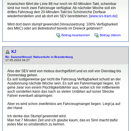
Inzwischen fährt die Linie 88 nur noch im 40-Minuten-Takt, scheinbar
sind nur noch zwei Fahrzeuge verfügbar. Ab nächster Woche soll ein
drittes Fahrzeug den 20-Minuten-Takt bis Schöneiche Dorfaue
wiederherstellen und ab dort ein SEV bereitstehen: [
www.srs-tram.de
]
Wird dort dann stumpf gewendet (Voraussetzung: 100% Verfügbarkeit
des M6C) oder am Betriebshof bereits im Dreieck gefahren?
Beitrag beantworten
Beitrag zitieren
KJ
Re: Sammelthread: Nahverkehr in Brandenburg
17.05.2024 04:27
Also der SEV wird von mobus durchgeführt und es soll von Dienstag bis
Donnerstag gehen.
Es soll lustigerweise gar nicht die Fahrzeug Verfügbarkeit schuld an der
Ausdünnung nächste Woche sein. Es soll am Fahrermangel liegen. Ich
gehe zwar von einem Flüchtigkeitsfehler aus, wobei ich mir mittlerweile
auch vorstellen kann das nach so vielen Unfällen auf soner Strecke
Fahrer eventuell abspringen.
Aber es wird schon zweifelslos am Fahrzeugmangel liegen. Liegt ja auf
der Hand.
Ich denke das Stumpf gewendet wird.
Man hat 7 Minuten Zeit und ich glaube kaum, das es Sinn macht dafür
jedes Mal so umständlich zu kehren.