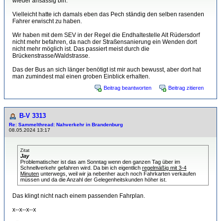
wieder ansässig bin.
Vielleicht hatte ich damals eben das Pech ständig den selben rasenden
Fahrer erwischt zu haben.
Wir haben mit dem SEV in der Regel die Endhaltestelle Alt Rüdersdorf
nicht mehr befahren, da nach der Straßensanierung ein Wenden dort
nicht mehr möglich ist. Das passiert meist durch die
Brückenstrasse/Waldstrasse.
Das der Bus an sich länger benötigt ist mir auch bewusst, aber dort hat
man zumindest mal einen groben Einblick erhalten.
Beitrag beantworten
Beitrag zitieren
B-V 3313
Re: Sammelthread: Nahverkehr in Brandenburg
08.05.2024 13:17
Zitat
Jay
Problematischer ist das am Sonntag wenn den ganzen Tag über im
Schnellverkehr gefahren wird. Da bin ich eigentlich
regelmäßig mit 3-4
Minuten
unterwegs, weil wir ja nebenher auch noch Fahrkarten verkaufen
müssen und da die Anzahl der Gelegenheitskunden höher ist.
Das klingt nicht nach einem passenden Fahrplan.
x--x--x--x