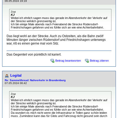
06.05.2024 19:19
Zitat
KJ
Wobei ich ehrlich sagen muss das gerade im Abendverkehr der Verkehr auf
der Strecke wirklich grenzwertig ist.
Ich bin einige Male abends nach Feierabend die Strecke Rüdersdorf-
Friedrichshagen gefahren und es fühlte sich an wie eine Achterbahnfahrt.
Das liegt wohl an der Strecke. Auch zu Ostzeiten, als die Bahn zwölf
Minuten länger zwischen Rüdersdorf und Friedrichshagen unterwegs
war, riß es einen gerne mal vom Sitz.
Das Gegenteil von pünktlich ist kariert.
Beitrag beantworten
Beitrag zitieren
Logital
Re: Sammelthread: Nahverkehr in Brandenburg
07.05.2024 06:42
Zitat
KJ
Wobei ich ehrlich sagen muss das gerade im Abendverkehr der Verkehr auf
der Strecke wirklich grenzwertig ist.
Ich bin einige Male abends nach Feierabend die Strecke Rüdersdorf-
Friedrichshagen gefahren und es fühlte sich an wie eine Achterbahnfahrt.
Da wundert es mich nicht wenn die Infrastruktur in Teilen ganz schön leiden
muss. Zumindest kann das für Gleis und Fahrzeug nicht gesund sein durch