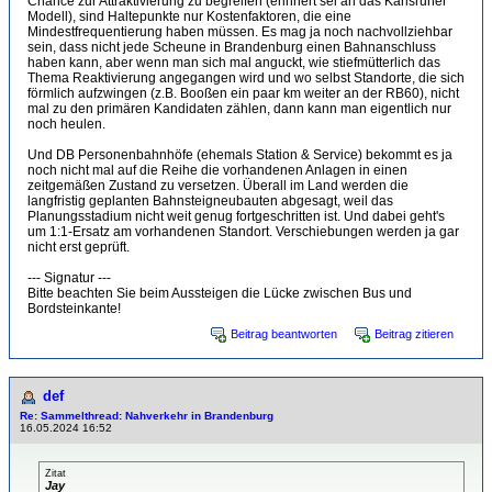
Chance zur Attraktivierung zu begreifen (erinnert sei an das Karlsruher
Modell), sind Haltepunkte nur Kostenfaktoren, die eine
Mindestfrequentierung haben müssen. Es mag ja noch nachvollziehbar
sein, dass nicht jede Scheune in Brandenburg einen Bahnanschluss
haben kann, aber wenn man sich mal anguckt, wie stiefmütterlich das
Thema Reaktivierung angegangen wird und wo selbst Standorte, die sich
förmlich aufzwingen (z.B. Booßen ein paar km weiter an der RB60), nicht
mal zu den primären Kandidaten zählen, dann kann man eigentlich nur
noch heulen.
Und DB Personenbahnhöfe (ehemals Station & Service) bekommt es ja
noch nicht mal auf die Reihe die vorhandenen Anlagen in einen
zeitgemäßen Zustand zu versetzen. Überall im Land werden die
langfristig geplanten Bahnsteigneubauten abgesagt, weil das
Planungsstadium nicht weit genug fortgeschritten ist. Und dabei geht's
um 1:1-Ersatz am vorhandenen Standort. Verschiebungen werden ja gar
nicht erst geprüft.
--- Signatur ---
Bitte beachten Sie beim Aussteigen die Lücke zwischen Bus und
Bordsteinkante!
Beitrag beantworten
Beitrag zitieren
def
Re: Sammelthread: Nahverkehr in Brandenburg
16.05.2024 16:52
Zitat
Jay