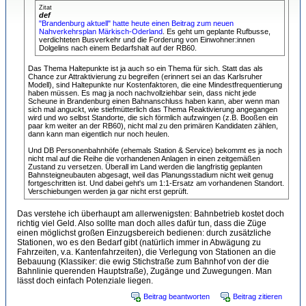
Zitat
def
"Brandenburg aktuell" hatte heute einen Beitrag zum neuen
Nahverkehrsplan Märkisch-Oderland
. Es geht um geplante Rufbusse,
verdichteten Busverkehr und die Forderung von Einwohner:innen
Dolgelins nach einem Bedarfshalt auf der RB60.
Das Thema Haltepunkte ist ja auch so ein Thema für sich. Statt das als
Chance zur Attraktivierung zu begreifen (erinnert sei an das Karlsruher
Modell), sind Haltepunkte nur Kostenfaktoren, die eine Mindestfrequentierung
haben müssen. Es mag ja noch nachvollziehbar sein, dass nicht jede
Scheune in Brandenburg einen Bahnanschluss haben kann, aber wenn man
sich mal anguckt, wie stiefmütterlich das Thema Reaktivierung angegangen
wird und wo selbst Standorte, die sich förmlich aufzwingen (z.B. Booßen ein
paar km weiter an der RB60), nicht mal zu den primären Kandidaten zählen,
dann kann man eigentlich nur noch heulen.
Und DB Personenbahnhöfe (ehemals Station & Service) bekommt es ja noch
nicht mal auf die Reihe die vorhandenen Anlagen in einen zeitgemäßen
Zustand zu versetzen. Überall im Land werden die langfristig geplanten
Bahnsteigneubauten abgesagt, weil das Planungsstadium nicht weit genug
fortgeschritten ist. Und dabei geht's um 1:1-Ersatz am vorhandenen Standort.
Verschiebungen werden ja gar nicht erst geprüft.
Das verstehe ich überhaupt am allerwenigsten: Bahnbetrieb kostet doch
richtig viel Geld. Also sollte man doch alles dafür tun, dass die Züge
einen möglichst großen Einzugsbereich bedienen: durch zusätzliche
Stationen, wo es den Bedarf gibt (natürlich immer in Abwägung zu
Fahrzeiten, v.a. Kantenfahrzeiten), die Verlegung von Stationen an die
Bebauung (Klassiker: die ewig Stichstraße zum Bahnhof von der die
Bahnlinie querenden Hauptstraße), Zugänge und Zuwegungen. Man
lässt doch einfach Potenziale liegen.
Beitrag beantworten
Beitrag zitieren