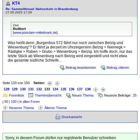
KT4
Re: Sammelthread: Nahverkehr in Brandenburg
27.05.2025 17:29
Zitat
Rollbert
[
www.potsdam-mittelmark.de
].
Was heißt denn „Burgenbus 572 fährt nur noch zwischen Belzig und
Wiesenburg“? Er fährt ja derzeit im Uhrzeigersinn Belzig > Niemegk >
Rädigke > Raben > Grubo > Wiesenburg > Belzig. Ich hoffe doch, nur das
letzte Stück ab Wiesenburg nach Belzig wird eingestellt und nicht etwa
die gesamte südliche Schleife…
Beitrag beantworten
Beitrag zitieren
Seite 133 von 150
Seiten:
128
129
130
131
132
133
134
135
136
137
138
Forenliste
Themenübersicht
Neues Thema
Neueste Beiträge:
25
|
50
|
100
|
in allen Foren
Neueres Thema
Älteres Thema
Druckansicht
Sorry, in diesem Forum dürfen nur registrierte Benutzer schreiben.