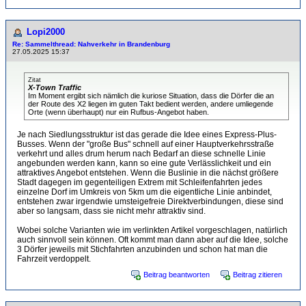
Lopi2000
Re: Sammelthread: Nahverkehr in Brandenburg
27.05.2025 15:37
Zitat
X-Town Traffic
Im Moment ergibt sich nämlich die kuriose Situation, dass die Dörfer die an
der Route des X2 liegen im guten Takt bedient werden, andere umliegende
Orte (wenn überhaupt) nur ein Rufbus-Angebot haben.
Je nach Siedlungsstruktur ist das gerade die Idee eines Express-Plus-
Busses. Wenn der "große Bus" schnell auf einer Hauptverkehrsstraße
verkehrt und alles drum herum nach Bedarf an diese schnelle Linie
angebunden werden kann, kann so eine gute Verlässlichkeit und ein
attraktives Angebot entstehen. Wenn die Buslinie in die nächst größere
Stadt dagegen im gegenteiligen Extrem mit Schleifenfahrten jedes
einzelne Dorf im Umkreis von 5km um die eigentliche Linie anbindet,
entstehen zwar irgendwie umsteigefreie Direktverbindungen, diese sind
aber so langsam, dass sie nicht mehr attraktiv sind.
Wobei solche Varianten wie im verlinkten Artikel vorgeschlagen, natürlich
auch sinnvoll sein können. Oft kommt man dann aber auf die Idee, solche
3 Dörfer jeweils mit Stichfahrten anzubinden und schon hat man die
Fahrzeit verdoppelt.
Beitrag beantworten
Beitrag zitieren