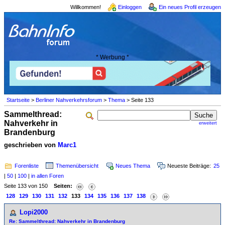
Willkommen!
Einloggen
Ein neues Profil erzeugen
* Werbung *
Startseite
>
Berliner Nahverkehrsforum
>
Thema
> Seite 133
Sammelthread:
Nahverkehr in
erweitert
Brandenburg
geschrieben von
Marc1
Forenliste
Themenübersicht
Neues Thema
Neueste Beiträge:
25
|
50
|
100
|
in allen Foren
Seite 133 von 150
Seiten:
128
129
130
131
132
133
134
135
136
137
138
Lopi2000
Re: Sammelthread: Nahverkehr in Brandenburg