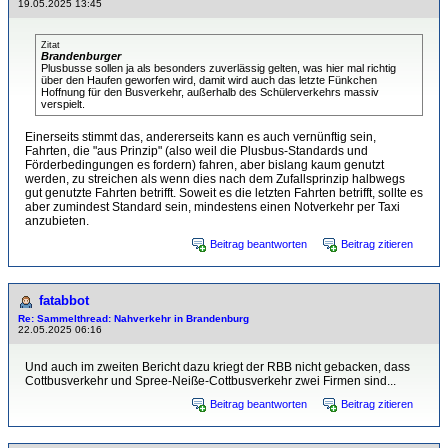
19.05.2025 13:45
Zitat
Brandenburger
Plusbusse sollen ja als besonders zuverlässig gelten, was hier mal richtig
über den Haufen geworfen wird, damit wird auch das letzte Fünkchen
Hoffnung für den Busverkehr, außerhalb des Schülerverkehrs massiv
verspielt.
Einerseits stimmt das, andererseits kann es auch vernünftig sein,
Fahrten, die "aus Prinzip" (also weil die Plusbus-Standards und
Förderbedingungen es fordern) fahren, aber bislang kaum genutzt
werden, zu streichen als wenn dies nach dem Zufallsprinzip halbwegs
gut genutzte Fahrten betrifft. Soweit es die letzten Fahrten betrifft, sollte es
aber zumindest Standard sein, mindestens einen Notverkehr per Taxi
anzubieten.
Beitrag beantworten
Beitrag zitieren
fatabbot
Re: Sammelthread: Nahverkehr in Brandenburg
22.05.2025 06:16
Und auch im zweiten Bericht dazu kriegt der RBB nicht gebacken, dass
Cottbusverkehr und Spree-Neiße-Cottbusverkehr zwei Firmen sind...
Beitrag beantworten
Beitrag zitieren