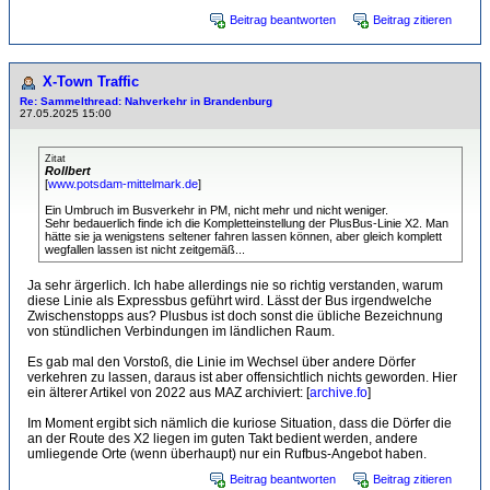
Beitrag beantworten
Beitrag zitieren
X-Town Traffic
Re: Sammelthread: Nahverkehr in Brandenburg
27.05.2025 15:00
Zitat
Rollbert
[
www.potsdam-mittelmark.de
]
Ein Umbruch im Busverkehr in PM, nicht mehr und nicht weniger.
Sehr bedauerlich finde ich die Kompletteinstellung der PlusBus-Linie X2. Man
hätte sie ja wenigstens seltener fahren lassen können, aber gleich komplett
wegfallen lassen ist nicht zeitgemäß...
Ja sehr ärgerlich. Ich habe allerdings nie so richtig verstanden, warum
diese Linie als Expressbus geführt wird. Lässt der Bus irgendwelche
Zwischenstopps aus? Plusbus ist doch sonst die übliche Bezeichnung
von stündlichen Verbindungen im ländlichen Raum.
Es gab mal den Vorstoß, die Linie im Wechsel über andere Dörfer
verkehren zu lassen, daraus ist aber offensichtlich nichts geworden. Hier
ein älterer Artikel von 2022 aus MAZ archiviert: [
archive.fo
]
Im Moment ergibt sich nämlich die kuriose Situation, dass die Dörfer die
an der Route des X2 liegen im guten Takt bedient werden, andere
umliegende Orte (wenn überhaupt) nur ein Rufbus-Angebot haben.
Beitrag beantworten
Beitrag zitieren