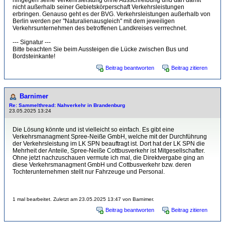
hingegen seine Verkehrsleistung ohne Ausschreibung und darf damit
nicht außerhalb seiner Gebietskörperschaft Verkehrsleistungen
erbringen. Genauso geht es der BVG. Verkehrsleistungen außerhalb von
Berlin werden per "Naturalienausgleich" mit dem jeweiligen
Verkehrsunternehmen des betroffenen Landkreises verrrechnet.
--- Signatur ---
Bitte beachten Sie beim Aussteigen die Lücke zwischen Bus und
Bordsteinkante!
Beitrag beantworten
Beitrag zitieren
Barnimer
Re: Sammelthread: Nahverkehr in Brandenburg
23.05.2025 13:24
Die Lösung könnte und ist vielleicht so einfach. Es gibt eine
Verkehrsmanagment Spree-Neiße GmbH, welche mit der Durchführung
der Verkehrsleistung im LK SPN beauftragt ist. Dort hat der LK SPN die
Mehrheit der Anteile, Spree-Neiße Cottbusverkehr ist Mitgesellschafter.
Ohne jetzt nachzuschauen vermute ich mal, die Direktvergabe ging an
diese Verkehrsmanagment GmbH und Cottbusverkehr bzw. deren
Tochterunternehmen stellt nur Fahrzeuge und Personal.
1 mal bearbeitet. Zuletzt am 23.05.2025 13:47 von Barnimer.
Beitrag beantworten
Beitrag zitieren