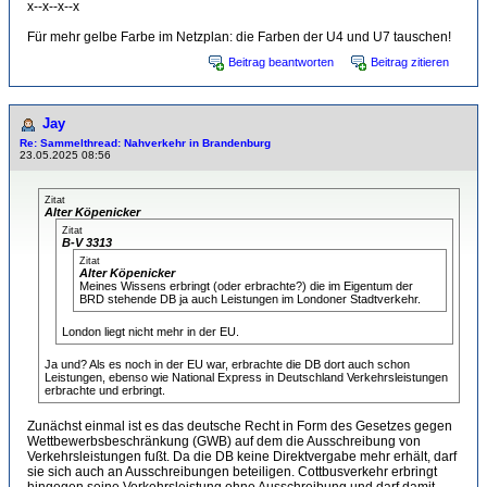
x--x--x--x
Für mehr gelbe Farbe im Netzplan: die Farben der U4 und U7 tauschen!
Beitrag beantworten
Beitrag zitieren
Jay
Re: Sammelthread: Nahverkehr in Brandenburg
23.05.2025 08:56
Zitat
Alter Köpenicker
Zitat
B-V 3313
Zitat
Alter Köpenicker
Meines Wissens erbringt (oder erbrachte?) die im Eigentum der
BRD stehende DB ja auch Leistungen im Londoner Stadtverkehr.
London liegt nicht mehr in der EU.
Ja und? Als es noch in der EU war, erbrachte die DB dort auch schon
Leistungen, ebenso wie National Express in Deutschland Verkehrsleistungen
erbrachte und erbringt.
Zunächst einmal ist es das deutsche Recht in Form des Gesetzes gegen
Wettbewerbsbeschränkung (GWB) auf dem die Ausschreibung von
Verkehrsleistungen fußt. Da die DB keine Direktvergabe mehr erhält, darf
sie sich auch an Ausschreibungen beteiligen. Cottbusverkehr erbringt