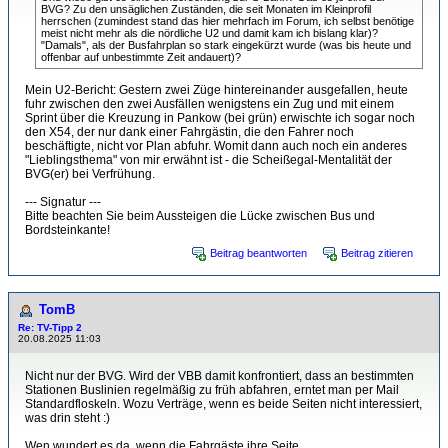
BVG? Zu den unsäglichen Zuständen, die seit Monaten im Kleinprofil
herrschen (zumindest stand das hier mehrfach im Forum, ich selbst benötige
meist nicht mehr als die nördliche U2 und damit kam ich bislang klar)?
"Damals", als der Busfahrplan so stark eingekürzt wurde (was bis heute und
offenbar auf unbestimmte Zeit andauert)?
Mein U2-Bericht: Gestern zwei Züge hintereinander ausgefallen, heute
fuhr zwischen den zwei Ausfällen wenigstens ein Zug und mit einem
Sprint über die Kreuzung in Pankow (bei grün) erwischte ich sogar noch
den X54, der nur dank einer Fahrgästin, die den Fahrer noch
beschäftigte, nicht vor Plan abfuhr. Womit dann auch noch ein anderes
"Lieblingsthema" von mir erwähnt ist - die Scheißegal-Mentalität der
BVG(er) bei Verfrühung.
--- Signatur ---
Bitte beachten Sie beim Aussteigen die Lücke zwischen Bus und
Bordsteinkante!
Beitrag beantworten
Beitrag zitieren
TomB
Re: TV-Tipp 2
20.08.2025 11:03
Nicht nur der BVG. Wird der VBB damit konfrontiert, dass an bestimmten
Stationen Buslinien regelmäßig zu früh abfahren, erntet man per Mail
Standardfloskeln. Wozu Verträge, wenn es beide Seiten nicht interessiert,
was drin steht :)
Wen wundert es da, wenn die Fahrgäste ihre Seite