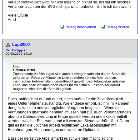
Verlauf protokolliert wird. Mir war eigentlich bisher so, als sei ein solches
Verfahren auch bei der BVG nicht gänzlich unbekannt. Irre ich da etwa...?
Viele Grüße
Arnd
Beitrag beantworten
Beitrag zitieren
Lopi2000
Re: TV-Tipp 2
20.08.2025 14:10
Zitat
GraphXBerlin
Zunehmende Verfrühungen sind auch deswegen schlecht da der Senat die
geforderten Reserve-Minuten je Linie streichen könnte. Aber ob man
mehrfaches Fehlverhalten (gewollt/nicht gewollt) dem Arbeitgeber anlasten
kann, das halte ich dann doch etwas für zu einfach. Er kann/soll darauf
reagieren. Aber ihm die Schulde geben...
Doch, natürlich ist er (und nur er) nach außen für die Zuverlässigkeit
eines Unternehmens zuständig. Wie er diese erhöht, ist ihm im Rahmen
der gesetzlichen und vertraglichen Vorgaben freigestellt. Wenn die
Verfrühungen überhand nehmen, müssen halt z.B. auch Vereinbarungen
über die Datenauswertung in Frage gestellt werden und exakt ermittelt
werden, welcher Bus, wann und mit wem am Steuer verfrüht fährt. Dann
gibt es halt die üblichen arbeitsrechtlichen Eskalationsstufen mit
Ermahnungen, Abmahnungen und weiteren Optionen.
Dass der derzeitige Arbeitsmarkt es schwieriger macht, solche