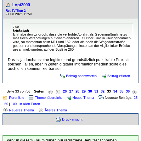
Lopi2000
Re: TV-Tipp 2
21.08.2025 11:59
Zitat
krickstadt
Ich habe den Eindruck, dass die verfrühte Abfahrt als Gegenmaßnahme zu
massiven Verspätungen auf einem anderen Teil einer Linie in Kauf genommen
wird, so momentan beim M11 und 162, oder als noch die Wegedornstraße
gesperrt und entsprechende Verspätungsminuten an der Altglienicker Brücke
gesammelt wurden, auf der Buslinie 260.
Das ist ja durchaus eine legitime und grundsätzlich praktikable Praxis in
solchen Fällen, aber in Zeiten digitaler Informationsmedien sollte dies
auch offen kommunizierbar sein.
Beitrag beantworten
Beitrag zitieren
Seite 33 von 36
Seiten:
26
27
28
29
30
31
32
33
34
35
36
Forenliste
Themenübersicht
Neues Thema
Neueste Beiträge:
25
|
50
|
100
|
in allen Foren
Neueres Thema
Älteres Thema
Druckansicht
Sorry, in diesem Forum dürfen nur registrierte Benutzer schreiben.