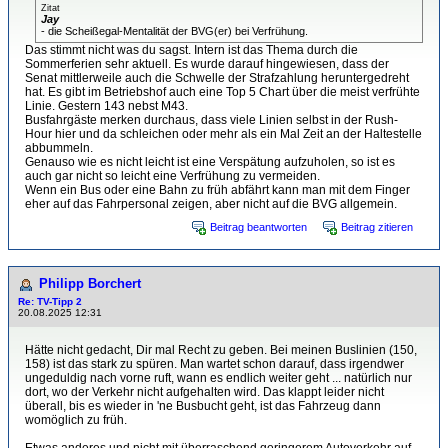
Zitat
Jay
- die Scheißegal-Mentalität der BVG(er) bei Verfrühung.
Das stimmt nicht was du sagst. Intern ist das Thema durch die
Sommerferien sehr aktuell. Es wurde darauf hingewiesen, dass der
Senat mittlerweile auch die Schwelle der Strafzahlung heruntergedreht
hat. Es gibt im Betriebshof auch eine Top 5 Chart über die meist verfrühte
Linie. Gestern 143 nebst M43.
Busfahrgäste merken durchaus, dass viele Linien selbst in der Rush-
Hour hier und da schleichen oder mehr als ein Mal Zeit an der Haltestelle
abbummeln.
Genauso wie es nicht leicht ist eine Verspätung aufzuholen, so ist es
auch gar nicht so leicht eine Verfrühung zu vermeiden.
Wenn ein Bus oder eine Bahn zu früh abfährt kann man mit dem Finger
eher auf das Fahrpersonal zeigen, aber nicht auf die BVG allgemein.
Beitrag beantworten
Beitrag zitieren
Philipp Borchert
Re: TV-Tipp 2
20.08.2025 12:31
Hätte nicht gedacht, Dir mal Recht zu geben. Bei meinen Buslinien (150,
158) ist das stark zu spüren. Man wartet schon darauf, dass irgendwer
ungeduldig nach vorne ruft, wann es endlich weiter geht ... natürlich nur
dort, wo der Verkehr nicht aufgehalten wird. Das klappt leider nicht
überall, bis es wieder in 'ne Busbucht geht, ist das Fahrzeug dann
womöglich zu früh.