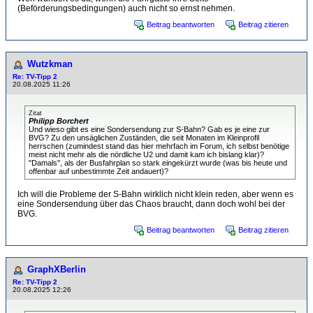
(Beförderungsbedingungen) auch nicht so ernst nehmen.
Beitrag beantworten
Beitrag zitieren
Wutzkman
Re: TV-Tipp 2
20.08.2025 11:26
Zitat
Philipp Borchert
Und wieso gibt es eine Sondersendung zur S-Bahn? Gab es je eine zur
BVG? Zu den unsäglichen Zuständen, die seit Monaten im Kleinprofil
herrschen (zumindest stand das hier mehrfach im Forum, ich selbst benötige
meist nicht mehr als die nördliche U2 und damit kam ich bislang klar)?
"Damals", als der Busfahrplan so stark eingekürzt wurde (was bis heute und
offenbar auf unbestimmte Zeit andauert)?
Ich will die Probleme der S-Bahn wirklich nicht klein reden, aber wenn es
eine Sondersendung über das Chaos braucht, dann doch wohl bei der
BVG.
Beitrag beantworten
Beitrag zitieren
GraphXBerlin
Re: TV-Tipp 2
20.08.2025 12:26