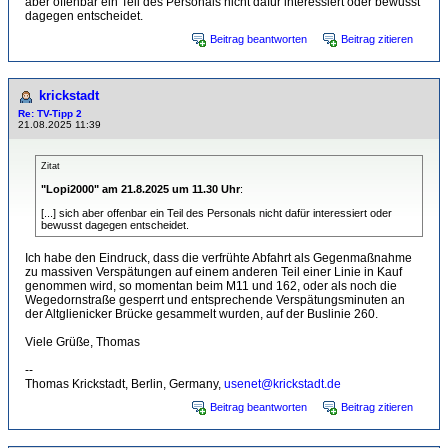
aber offenbar ein Teil des Personals nicht dafür interessiert oder bewusst
dagegen entscheidet.
Beitrag beantworten
Beitrag zitieren
krickstadt
Re: TV-Tipp 2
21.08.2025 11:39
Zitat
"Lopi2000" am 21.8.2025 um 11.30 Uhr
:
[...] sich aber offenbar ein Teil des Personals nicht dafür interessiert oder
bewusst dagegen entscheidet.
Ich habe den Eindruck, dass die verfrühte Abfahrt als Gegenmaßnahme
zu massiven Verspätungen auf einem anderen Teil einer Linie in Kauf
genommen wird, so momentan beim M11 und 162, oder als noch die
Wegedornstraße gesperrt und entsprechende Verspätungsminuten an
der Altglienicker Brücke gesammelt wurden, auf der Buslinie 260.
Viele Grüße, Thomas
--
Thomas Krickstadt, Berlin, Germany,
usenet@krickstadt.de
Beitrag beantworten
Beitrag zitieren