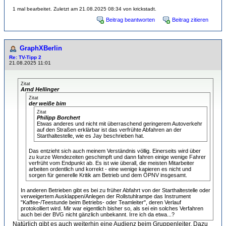
1 mal bearbeitet. Zuletzt am 21.08.2025 08:34 von krickstadt.
Beitrag beantworten
Beitrag zitieren
GraphXBerlin
Re: TV-Tipp 2
21.08.2025 11:01
Zitat
Arnd Hellinger
Zitat
der weiße bim
Zitat
Philipp Borchert
Etwas anderes und nicht mit überraschend geringerem Autoverkehr
auf den Straßen erklärbar ist das verfrühte Abfahren an der
Starthaltestelle, wie es Jay beschrieben hat.
Das entzieht sich auch meinem Verständnis völlig. Einerseits wird über
zu kurze Wendezeiten geschimpft und dann fahren einige wenige Fahrer
verfrüht vom Endpunkt ab. Es ist wie überall, die meisten Mitarbeiter
arbeiten ordentlich und korrekt - eine wenige kapieren es nicht und
sorgen für generelle Kritik am Betrieb und dem ÖPNV insgesamt.
In anderen Betrieben gibt es bei zu früher Abfahrt von der Starthaltestelle oder
verweigertem Ausklappen/Anlegen der Rollstuhlrampe das Instrument
"Kaffee-/Teestunde beim Betriebs- oder Teamleiter", deren Verlauf
protokolliert wird. Mir war eigentlich bisher so, als sei ein solches Verfahren
auch bei der BVG nicht gänzlich unbekannt. Irre ich da etwa...?
Natürlich gibt es auch weiterhin eine Audienz beim Gruppenleiter. Dazu