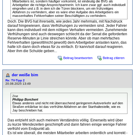
Mitarbeiters ist, sondern häufiger vorkommt, ist eindeutig die BVG als
Arbeitgeber die richtige Ansprechpartnerin. Ich kann zwar ggf. auch individuell
eingreifen und z.B. in dem ich die Türen blockiere, um ein frühzeitiges
Abfahren zu verhindern, aber es wäre eher Aufgabe des Arbeitgebers ein
massenhaftes Fehlverhalten seiner Beschäftigten zu verhindern.
Doch. Die BVG hat ihrerseits, wie jedes Jahr mehrmals, mit Nachdruck
darauf hingewiesen, dass Verfrühungen zu vermeiden sind. Jeder Fahrer
kann dies individuell mit dem nötigen Verhalten vermeiden. Zunehmende
Verfrühungen sind auch deswegen schlecht da der Senat die geforderten
Reserve-Minuten je Linie streichen könnte. Aber ob man mehrfaches
Fehlverhalten (gewollt/nicht gewollt) dem Arbeitgeber anlasten kann, das
halte ich dann doch etwas für zu einfach. Er kann/soll darauf reagieren.
Aber ihm die Schulde geben...
Beitrag beantworten
Beitrag zitieren
der weiße bim
Re: TV-Tipp 2
20.08.2025 13:49
Zitat
Philipp Borchert
Etwas anderes und nicht mit überraschend geringerem Autoverkehr auf den
Straßen erklärbar ist das verfrühte Abfahren an der Starthaltestelle, wie es
Jay beschrieben hat.
Das entzieht sich auch meinem Verständnis völlig. Einerseits wird über
zu kurze Wendezeiten geschimpft und dann fahren einige wenige Fahrer
verfrüht vom Endpunkt ab.
Es ist wie überall, die meisten Mitarbeiter arbeiten ordentlich und korrekt -