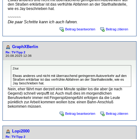
Etwas anderes und nicht mit überraschend geringerem Autoverkehr auf
den Straßen erklärbar ist das verfrühte Abfahren an der Starthaltestelle,
wie es Jay beschrieben hat.
~~~~~~
Die paar Schritte kann ich auch fahren.
Beitrag beantworten
Beitrag zitieren
GraphXBerlin
Re: TV-Tipp 2
20.08.2025 12:36
Zitat
Etwas anderes und nicht mit überraschend geringerem Autoverkehr auf den
Straßen erklärbar ist das verfrühte Abfahren an der Starthaltestelle, wie es
Jay beschrieben hat.
Nein, eher fährt man derzeit eine Minute später los die aber (je nach
Gegend) schnell verpufft ist. Auch muß dies im morgendlichen
Berufsverkehr immer mit Fingerspitzengefühl erfolgen da die Leute
pünktlich zur Arbeit kommen wollen bzw. einen Bahn-Anschluß
bekommen müssen.
Beitrag beantworten
Beitrag zitieren
Lopi2000
Re: TV-Tipp 2