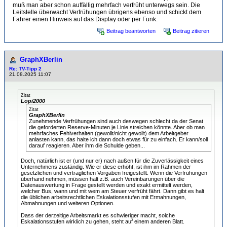
muß man aber schon auffällig mehrfach verfrüht unterwegs sein. Die
Leitstelle überwacht Verfrühungen übrigens ebenso und schickt dem
Fahrer einen Hinweis auf das Display oder per Funk.
Beitrag beantworten
Beitrag zitieren
GraphXBerlin
Re: TV-Tipp 2
21.08.2025 11:07
Zitat
Lopi2000
Zitat
GraphXBerlin
Zunehmende Verfrühungen sind auch deswegen schlecht da der Senat
die geforderten Reserve-Minuten je Linie streichen könnte. Aber ob man
mehrfaches Fehlverhalten (gewollt/nicht gewollt) dem Arbeitgeber
anlasten kann, das halte ich dann doch etwas für zu einfach. Er kann/soll
darauf reagieren. Aber ihm die Schulde geben...
Doch, natürlich ist er (und nur er) nach außen für die Zuverlässigkeit eines
Unternehmens zuständig. Wie er diese erhöht, ist ihm im Rahmen der
gesetzlichen und vertraglichen Vorgaben freigestellt. Wenn die Verfrühungen
überhand nehmen, müssen halt z.B. auch Vereinbarungen über die
Datenauswertung in Frage gestellt werden und exakt ermittelt werden,
welcher Bus, wann und mit wem am Steuer verfrüht fährt. Dann gibt es halt
die üblichen arbeitsrechtlichen Eskalationsstufen mit Ermahnungen,
Abmahnungen und weiteren Optionen.
Dass der derzeitige Arbeitsmarkt es schwieriger macht, solche
Eskalationsstufen wirklich zu gehen, steht auf einem anderen Blatt.