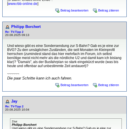
[
www.rbb-online.de
]
Beitrag beantworten
Beitrag zitieren
Philipp Borchert
Re: TV-Tipp 2
20.08.2025 09:13
Und wieso gibt es eine Sondersendung zur S-Bahn? Gab es je eine zur
BVG? Zu den unsäglichen Zuständen, die seit Monaten im Kleinprofil
herrschen (zumindest stand das hier mehrfach im Forum, ich selbst
benötige meist nicht mehr als die nördliche U2 und damit kam ich bislang
klar)? "Damals", als der Busfahrplan so stark eingekürzt wurde (was bis
heute und offenbar auf unbestimmte Zeit andauert)?
~~~~~~
Die paar Schritte kann ich auch fahren.
Beitrag beantworten
Beitrag zitieren
Jay
Re: TV-Tipp 2
20.08.2025 10:04
Zitat
Philipp Borchert
Und wieso gibt es eine Sondersendung zur S-Bahn? Gab es je eine zur