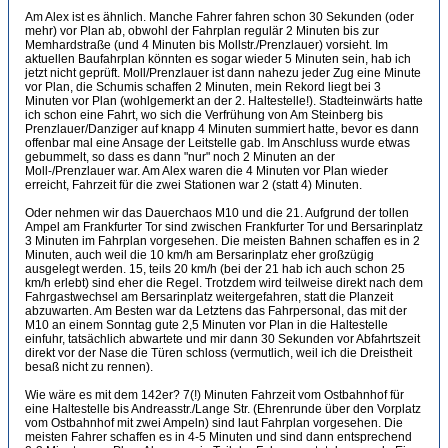
Am Alex ist es ähnlich. Manche Fahrer fahren schon 30 Sekunden (oder
mehr) vor Plan ab, obwohl der Fahrplan regulär 2 Minuten bis zur
Memhardstraße (und 4 Minuten bis Mollstr./Prenzlauer) vorsieht. Im
aktuellen Baufahrplan könnten es sogar wieder 5 Minuten sein, hab ich
jetzt nicht geprüft. Moll/Prenzlauer ist dann nahezu jeder Zug eine Minute
vor Plan, die Schumis schaffen 2 Minuten, mein Rekord liegt bei 3
Minuten vor Plan (wohlgemerkt an der 2. Haltestelle!). Stadteinwärts hatte
ich schon eine Fahrt, wo sich die Verfrühung von Am Steinberg bis
Prenzlauer/Danziger auf knapp 4 Minuten summiert hatte, bevor es dann
offenbar mal eine Ansage der Leitstelle gab. Im Anschluss wurde etwas
gebummelt, so dass es dann "nur" noch 2 Minuten an der
Moll-/Prenzlauer war. Am Alex waren die 4 Minuten vor Plan wieder
erreicht, Fahrzeit für die zwei Stationen war 2 (statt 4) Minuten.
Oder nehmen wir das Dauerchaos M10 und die 21. Aufgrund der tollen
Ampel am Frankfurter Tor sind zwischen Frankfurter Tor und Bersarinplatz
3 Minuten im Fahrplan vorgesehen. Die meisten Bahnen schaffen es in 2
Minuten, auch weil die 10 km/h am Bersarinplatz eher großzügig
ausgelegt werden. 15, teils 20 km/h (bei der 21 hab ich auch schon 25
km/h erlebt) sind eher die Regel. Trotzdem wird teilweise direkt nach dem
Fahrgastwechsel am Bersarinplatz weitergefahren, statt die Planzeit
abzuwarten. Am Besten war da Letztens das Fahrpersonal, das mit der
M10 an einem Sonntag gute 2,5 Minuten vor Plan in die Haltestelle
einfuhr, tatsächlich abwartete und mir dann 30 Sekunden vor Abfahrtszeit
direkt vor der Nase die Türen schloss (vermutlich, weil ich die Dreistheit
besaß nicht zu rennen).
Wie wäre es mit dem 142er? 7(!) Minuten Fahrzeit vom Ostbahnhof für
eine Haltestelle bis Andreasstr./Lange Str. (Ehrenrunde über den Vorplatz
vom Ostbahnhof mit zwei Ampeln) sind laut Fahrplan vorgesehen. Die
meisten Fahrer schaffen es in 4-5 Minuten und sind dann entsprechend