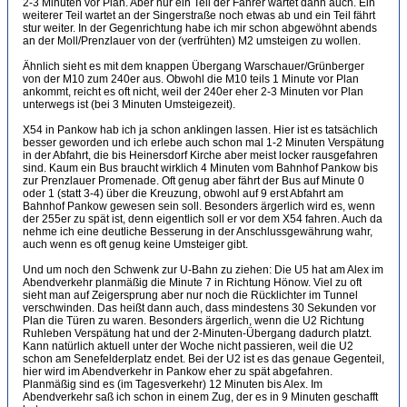
2-3 Minuten vor Plan. Aber nur ein Teil der Fahrer wartet dann auch. Ein
weiterer Teil wartet an der Singerstraße noch etwas ab und ein Teil fährt
stur weiter. In der Gegenrichtung habe ich mir schon abgewöhnt abends
an der Moll/Prenzlauer von der (verfrühten) M2 umsteigen zu wollen.
Ähnlich sieht es mit dem knappen Übergang Warschauer/Grünberger
von der M10 zum 240er aus. Obwohl die M10 teils 1 Minute vor Plan
ankommt, reicht es oft nicht, weil der 240er eher 2-3 Minuten vor Plan
unterwegs ist (bei 3 Minuten Umsteigezeit).
X54 in Pankow hab ich ja schon anklingen lassen. Hier ist es tatsächlich
besser geworden und ich erlebe auch schon mal 1-2 Minuten Verspätung
in der Abfahrt, die bis Heinersdorf Kirche aber meist locker rausgefahren
sind. Kaum ein Bus braucht wirklich 4 Minuten vom Bahnhof Pankow bis
zur Prenzlauer Promenade. Oft genug aber fährt der Bus auf Minute 0
oder 1 (statt 3-4) über die Kreuzung, obwohl auf 9 erst Abfahrt am
Bahnhof Pankow gewesen sein soll. Besonders ärgerlich wird es, wenn
der 255er zu spät ist, denn eigentlich soll er vor dem X54 fahren. Auch da
nehme ich eine deutliche Besserung in der Anschlussgewährung wahr,
auch wenn es oft genug keine Umsteiger gibt.
Und um noch den Schwenk zur U-Bahn zu ziehen: Die U5 hat am Alex im
Abendverkehr planmäßig die Minute 7 in Richtung Hönow. Viel zu oft
sieht man auf Zeigersprung aber nur noch die Rücklichter im Tunnel
verschwinden. Das heißt dann auch, dass mindestens 30 Sekunden vor
Plan die Türen zu waren. Besonders ärgerlich, wenn die U2 Richtung
Ruhleben Verspätung hat und der 2-Minuten-Übergang dadurch platzt.
Kann natürlich aktuell unter der Woche nicht passieren, weil die U2
schon am Senefelderplatz endet. Bei der U2 ist es das genaue Gegenteil,
hier wird im Abendverkehr in Pankow eher zu spät abgefahren.
Planmäßig sind es (im Tagesverkehr) 12 Minuten bis Alex. Im
Abendverkehr saß ich schon in einem Zug, der es in 9 Minuten geschafft