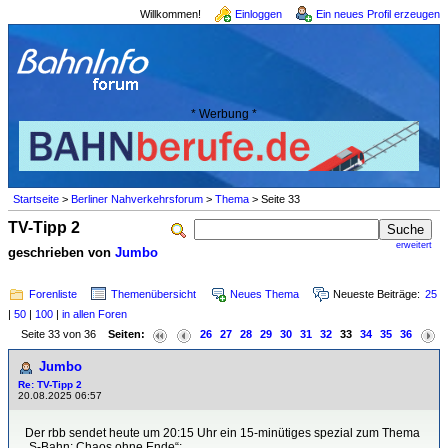
Willkommen!
Einloggen
Ein neues Profil erzeugen
* Werbung *
Startseite
>
Berliner Nahverkehrsforum
>
Thema
> Seite 33
TV-Tipp 2
erweitert
geschrieben von
Jumbo
Forenliste
Themenübersicht
Neues Thema
Neueste Beiträge:
25
|
50
|
100
|
in allen Foren
Seite 33 von 36
Seiten:
26
27
28
29
30
31
32
33
34
35
36
Jumbo
Re: TV-Tipp 2
20.08.2025 06:57
Der rbb sendet heute um 20:15 Uhr ein 15-minütiges spezial zum Thema
„S-Bahn: Chaos ohne Ende“: