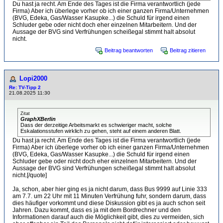
Du hast ja recht. Am Ende des Tages ist die Firma verantwortlich (jede
Firma) Aber ich überlege vorher ob ich einer ganzen Firma/Unternehmen
(BVG, Edeka, Gas/Wasser Kasupke...) die Schuld für irgend einen
Schluder gebe oder nicht doch eher einzelnen Mitarbeitern. Und der
Aussage der BVG sind Verfrühungen scheißegal stimmt halt absolut
nicht.
Beitrag beantworten
Beitrag zitieren
Lopi2000
Re: TV-Tipp 2
21.08.2025 11:30
Zitat
GraphXBerlin
Dass der derzeitige Arbeitsmarkt es schwieriger macht, solche
Eskalationsstufen wirklich zu gehen, steht auf einem anderen Blatt.
Du hast ja recht. Am Ende des Tages ist die Firma verantwortlich (jede
Firma) Aber ich überlege vorher ob ich einer ganzen Firma/Unternehmen
(BVG, Edeka, Gas/Wasser Kasupke...) die Schuld für irgend einen
Schluder gebe oder nicht doch eher einzelnen Mitarbeitern. Und der
Aussage der BVG sind Verfrühungen scheißegal stimmt halt absolut
nicht.[/quote]
Ja, schon, aber hier ging es ja nicht darum, dass Bus 9999 auf Linie 333
am 7.7. um 22 Uhr mit 11 Minuten Verfrühung fuhr, sondern darum, dass
dies häufiger vorkommt und diese Diskussion gibt es ja auch schon seit
Jahren. Dazu kommt, dass es ja mit dem Bordrechner und den
Informationen darauf auch die Möglichkeit gibt, dies zu vermeiden, sich