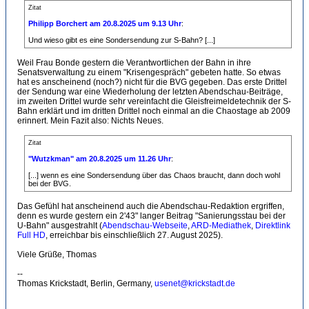
Zitat
Philipp Borchert am 20.8.2025 um 9.13 Uhr
:
Und wieso gibt es eine Sondersendung zur S-Bahn? [...]
Weil Frau Bonde gestern die Verantwortlichen der Bahn in ihre
Senatsverwaltung zu einem "Krisengespräch" gebeten hatte. So etwas
hat es anscheinend (noch?) nicht für die BVG gegeben. Das erste Drittel
der Sendung war eine Wiederholung der letzten Abendschau-Beiträge,
im zweiten Drittel wurde sehr vereinfacht die Gleisfreimeldetechnik der S-
Bahn erklärt und im dritten Drittel noch einmal an die Chaostage ab 2009
erinnert. Mein Fazit also: Nichts Neues.
Zitat
"Wutzkman" am 20.8.2025 um 11.26 Uhr
:
[...] wenn es eine Sondersendung über das Chaos braucht, dann doch wohl
bei der BVG.
Das Gefühl hat anscheinend auch die Abendschau-Redaktion ergriffen,
denn es wurde gestern ein 2'43" langer Beitrag "Sanierungsstau bei der
U-Bahn" ausgestrahlt (
Abendschau-Webseite
,
ARD-Mediathek
,
Direktlink
Full HD
, erreichbar bis einschließlich 27. August 2025).
Viele Grüße, Thomas
--
Thomas Krickstadt, Berlin, Germany,
usenet@krickstadt.de