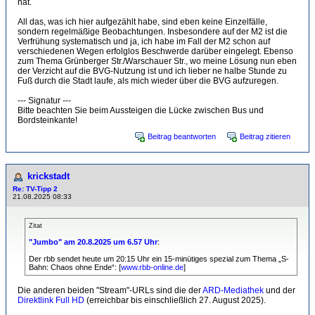
hat.
All das, was ich hier aufgezählt habe, sind eben keine Einzelfälle,
sondern regelmäßige Beobachtungen. Insbesondere auf der M2 ist die
Verfrühung systematisch und ja, ich habe im Fall der M2 schon auf
verschiedenen Wegen erfolglos Beschwerde darüber eingelegt. Ebenso
zum Thema Grünberger Str./Warschauer Str., wo meine Lösung nun eben
der Verzicht auf die BVG-Nutzung ist und ich lieber ne halbe Stunde zu
Fuß durch die Stadt laufe, als mich wieder über die BVG aufzuregen.
--- Signatur ---
Bitte beachten Sie beim Aussteigen die Lücke zwischen Bus und
Bordsteinkante!
Beitrag beantworten
Beitrag zitieren
krickstadt
Re: TV-Tipp 2
21.08.2025 08:33
Zitat
"Jumbo" am 20.8.2025 um 6.57 Uhr
:
Der rbb sendet heute um 20:15 Uhr ein 15-minütiges spezial zum Thema „S-
Bahn: Chaos ohne Ende“: [
www.rbb-online.de
]
Die anderen beiden "Stream"-URLs sind die der
ARD-Mediathek
und der
Direktlink Full HD
(erreichbar bis einschließlich 27. August 2025).