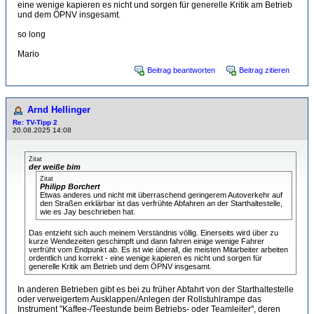
eine wenige kapieren es nicht und sorgen für generelle Kritik am Betrieb
und dem ÖPNV insgesamt.
so long
Mario
Beitrag beantworten
Beitrag zitieren
Arnd Hellinger
Re: TV-Tipp 2
20.08.2025 14:08
Zitat
der weiße bim
Zitat
Philipp Borchert
Etwas anderes und nicht mit überraschend geringerem Autoverkehr auf
den Straßen erklärbar ist das verfrühte Abfahren an der Starthaltestelle,
wie es Jay beschrieben hat.
Das entzieht sich auch meinem Verständnis völlig. Einerseits wird über zu
kurze Wendezeiten geschimpft und dann fahren einige wenige Fahrer
verfrüht vom Endpunkt ab. Es ist wie überall, die meisten Mitarbeiter arbeiten
ordentlich und korrekt - eine wenige kapieren es nicht und sorgen für
generelle Kritik am Betrieb und dem ÖPNV insgesamt.
In anderen Betrieben gibt es bei zu früher Abfahrt von der Starthaltestelle
oder verweigertem Ausklappen/Anlegen der Rollstuhlrampe das
Instrument "Kaffee-/Teestunde beim Betriebs- oder Teamleiter", deren