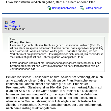
Eskalationsstufen wirklich zu gehen, steht auf einem anderen Blatt.
Beitrag beantworten
Beitrag zitieren
Jay
Re: TV-Tipp 2
20.08.2025 15:03
Zitat
Philipp Borchert
Hätte nicht gedacht, Dir mal Recht zu geben. Bei meinen Buslinien (150, 158)
ist das stark zu spüren. Man wartet schon darauf, dass irgendwer ungeduldig
nach vorne ruft, wann es endlich weiter geht ... natürlich nur dort, wo der
Verkehr nicht aufgehalten wird. Das klappt leider nicht überall, bis es wieder in
'ne Busbucht geht, ist das Fahrzeug dann womöglich zu früh.
Etwas anderes und nicht mit überraschend geringerem Autoverkehr auf den
Straßen erklärbar ist das verfrühte Abfahren an der Starthaltestelle, wie es
Jay beschrieben hat.
Bei der M2 ist es z.B. besonders absurd. Sowohl Am Steinberg, als auch
am Alex, erlebe ich seit Jahren Abfahrten vor Plan. Komischerweise
kommen die Fahrten immer besonders gut durch. Prenzlauer
Promenade/Am Steinberg ist im 10er-Takt (leicht zu merken) Abfahrt auf
0, an der Spitze auf 2. Ich würde sagen, 90% meiner M2-Nutzungen
fahren vor Zeigersprung auf 0 ab, in einigen Fällen ist die Verfrühung
größer 60 Sekunden, die Minute also noch 8. Bei den Einsetzern ist
offenbar eine Minute Fahrzeug vom Aufstellgleis zur Haltestelle Am
Steinberg vorgesehen. Da wird dann aber entweder durchgefahren oder
nach dem Einstieg direkt abgefahren.