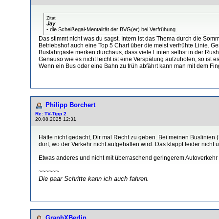
Zitat
Jay
- die Scheißegal-Mentalität der BVG(er) bei Verfrühung.
Das stimmt nicht was du sagst. Intern ist das Thema durch die Somme
Betriebshof auch eine Top 5 Chart über die meist verfrühte Linie. G
Busfahrgäste merken durchaus, dass viele Linien selbst in der Rush
Genauso wie es nicht leicht ist eine Verspätung aufzuholen, so ist e
Wenn ein Bus oder eine Bahn zu früh abfährt kann man mit dem Fing
Philipp Borchert
Re: TV-Tipp 2
20.08.2025 12:31
Hätte nicht gedacht, Dir mal Recht zu geben. Bei meinen Buslinien (1
dort, wo der Verkehr nicht aufgehalten wird. Das klappt leider nicht 
Etwas anderes und nicht mit überraschend geringerem Autoverkehr auf
~~~~~~
Die paar Schritte kann ich auch fahren.
GraphXBerlin