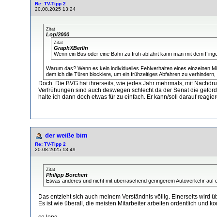
Re: TV-Tipp 2
20.08.2025 13:24
Zitat
Lopi2000
Zitat
GraphXBerlin
Wenn ein Bus oder eine Bahn zu früh abfährt kann man mit dem Finger
Warum das? Wenn es kein individuelles Fehlverhalten eines einzelnen Mitar
dem ich die Türen blockiere, um ein frühzeitiges Abfahren zu verhindern
Doch. Die BVG hat ihrerseits, wie jedes Jahr mehrmals, mit Nachdr
Verfrühungen sind auch deswegen schlecht da der Senat die geforde
halte ich dann doch etwas für zu einfach. Er kann/soll darauf reagie
der weiße bim
Re: TV-Tipp 2
20.08.2025 13:49
Zitat
Philipp Borchert
Etwas anderes und nicht mit überraschend geringerem Autoverkehr auf den
Das entzieht sich auch meinem Verständnis völlig. Einerseits wird
Es ist wie überall, die meisten Mitarbeiter arbeiten ordentlich und 
so long