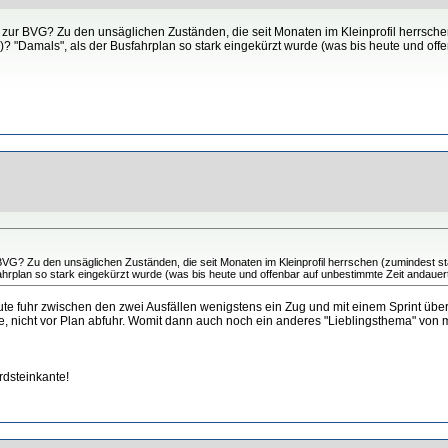
ur BVG? Zu den unsäglichen Zuständen, die seit Monaten im Kleinprofil herrschen
r)? "Damals", als der Busfahrplan so stark eingekürzt wurde (was bis heute und of
G? Zu den unsäglichen Zuständen, die seit Monaten im Kleinprofil herrschen (zumindest sta
fahrplan so stark eingekürzt wurde (was bis heute und offenbar auf unbestimmte Zeit andauer
ute fuhr zwischen den zwei Ausfällen wenigstens ein Zug und mit einem Sprint übe
e, nicht vor Plan abfuhr. Womit dann auch noch ein anderes "Lieblingsthema" von mi
rdsteinkante!