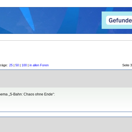
träge:
25
|
50
|
100
|
in allen Foren
Seite
Thema „S-Bahn: Chaos ohne Ende“: