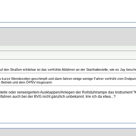
den Straßen erklärbar ist das verfrühte Abfahren an der Starthaltestelle, wie es Jay beschr
u kurze Wendezeiten geschimpft und dann fahren einige wenige Fahrer verfrüht vom Endpunkt a
 am Betrieb und dem ÖPNV insgesamt.
testelle oder verweigertem Ausklappen/Anlegen der Rollstuhlrampe das Instrument "
Verfahren auch bei der BVG nicht gänzlich unbekannt. Irre ich da etwa...?