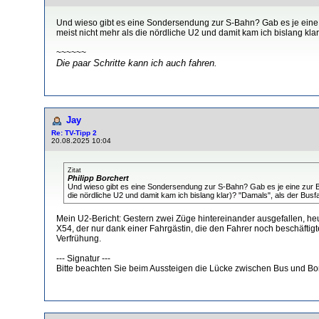
Und wieso gibt es eine Sondersendung zur S-Bahn? Gab es je eine z
meist nicht mehr als die nördliche U2 und damit kam ich bislang kla
~~~~~~
Die paar Schritte kann ich auch fahren.
Jay
Re: TV-Tipp 2
20.08.2025 10:04
Zitat
Philipp Borchert
Und wieso gibt es eine Sondersendung zur S-Bahn? Gab es je eine zur BV
die nördliche U2 und damit kam ich bislang klar)? "Damals", als der Bus
Mein U2-Bericht: Gestern zwei Züge hintereinander ausgefallen, he
X54, der nur dank einer Fahrgästin, die den Fahrer noch beschäftigt
Verfrühung.
--- Signatur ---
Bitte beachten Sie beim Aussteigen die Lücke zwischen Bus und Bo