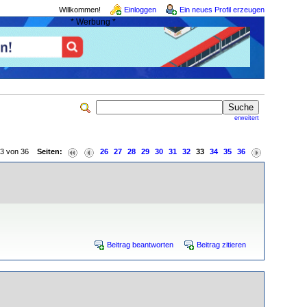
Willkommen!
Einloggen
Ein neues Profil erzeugen
* Werbung *
erweitert
 33 von 36
Seiten:
26
27
28
29
30
31
32
33
34
35
36
Beitrag beantworten
Beitrag zitieren