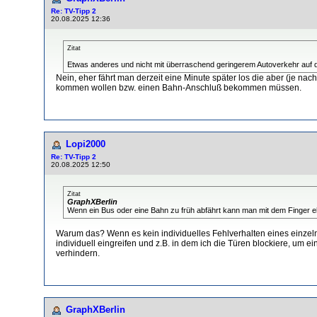
Re: TV-Tipp 2
20.08.2025 12:36
Zitat
Etwas anderes und nicht mit überraschend geringerem Autoverkehr auf den
Nein, eher fährt man derzeit eine Minute später los die aber (je na
kommen wollen bzw. einen Bahn-Anschluß bekommen müssen.
Lopi2000
Re: TV-Tipp 2
20.08.2025 12:50
Zitat
GraphXBerlin
Wenn ein Bus oder eine Bahn zu früh abfährt kann man mit dem Finger eh
Warum das? Wenn es kein individuelles Fehlverhalten eines einzelnen
individuell eingreifen und z.B. in dem ich die Türen blockiere, um 
verhindern.
GraphXBerlin