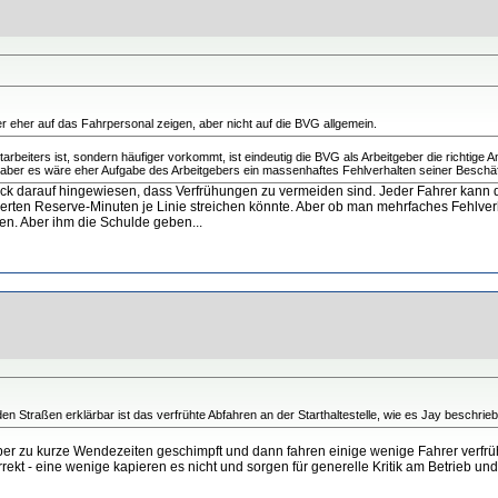
 eher auf das Fahrpersonal zeigen, aber nicht auf die BVG allgemein.
beiters ist, sondern häufiger vorkommt, ist eindeutig die BVG als Arbeitgeber die richtige An
, aber es wäre eher Aufgabe des Arbeitgebers ein massenhaftes Fehlverhalten seiner Beschäf
uck darauf hingewiesen, dass Verfrühungen zu vermeiden sind. Jeder Fahrer kann 
rten Reserve-Minuten je Linie streichen könnte. Aber ob man mehrfaches Fehlverha
ren. Aber ihm die Schulde geben...
 Straßen erklärbar ist das verfrühte Abfahren an der Starthaltestelle, wie es Jay beschrieb
 über zu kurze Wendezeiten geschimpft und dann fahren einige wenige Fahrer verfr
korrekt - eine wenige kapieren es nicht und sorgen für generelle Kritik am Betrieb