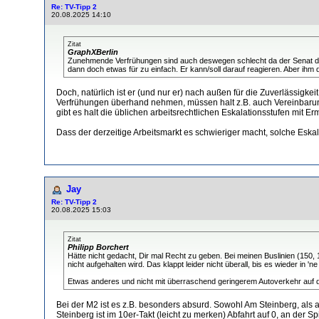
Re: TV-Tipp 2
20.08.2025 14:10
Zitat
GraphXBerlin
Zunehmende Verfrühungen sind auch deswegen schlecht da der Senat die g
dann doch etwas für zu einfach. Er kann/soll darauf reagieren. Aber ihm 
Doch, natürlich ist er (und nur er) nach außen für die Zuverlässigk
Verfrühungen überhand nehmen, müssen halt z.B. auch Vereinbarung
gibt es halt die üblichen arbeitsrechtlichen Eskalationsstufen mi
Dass der derzeitige Arbeitsmarkt es schwieriger macht, solche Eskal
Jay
Re: TV-Tipp 2
20.08.2025 15:03
Zitat
Philipp Borchert
Hätte nicht gedacht, Dir mal Recht zu geben. Bei meinen Buslinien (150, 
nicht aufgehalten wird. Das klappt leider nicht überall, bis es wieder in 
Etwas anderes und nicht mit überraschend geringerem Autoverkehr auf den
Bei der M2 ist es z.B. besonders absurd. Sowohl Am Steinberg, al
Steinberg ist im 10er-Takt (leicht zu merken) Abfahrt auf 0, an der