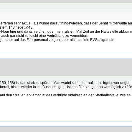
rferien sehr aktuell. Es wurde darauf hingewiesen, dass der Senat mittlerweile au
estern 143 nebst M43.
-Hour hier und da schleichen oder mehr als ein Mal Zeit an der Haltestelle abbum
s auch gar nicht so leicht eine Verfrühung zu vermeiden.
er eher auf das Fahrpersonal zeigen, aber nicht auf die BVG allgemein.
50, 158) ist das stark zu spüren. Man wartet schon darauf, dass irgendwer ungeduld
überall, bis es wieder in 'ne Busbucht geht, ist das Fahrzeug dann womöglich zu frü
 den Straßen erklärbar ist das verfrühte Abfahren an der Starthaltestelle, wie es