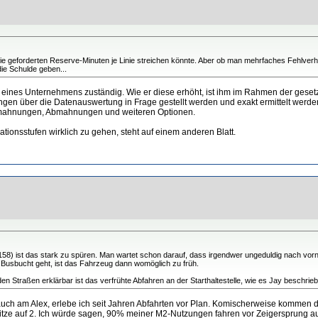
eforderten Reserve-Minuten je Linie streichen könnte. Aber ob man mehrfaches Fehlverhalte
die Schulde geben...
eit eines Unternehmens zuständig. Wie er diese erhöht, ist ihm im Rahmen der geset
en über die Datenauswertung in Frage gestellt werden und exakt ermittelt werden
t Ermahnungen, Abmahnungen und weiteren Optionen.
ationsstufen wirklich zu gehen, steht auf einem anderen Blatt.
158) ist das stark zu spüren. Man wartet schon darauf, dass irgendwer ungeduldig nach vorne r
'ne Busbucht geht, ist das Fahrzeug dann womöglich zu früh.
 Straßen erklärbar ist das verfrühte Abfahren an der Starthaltestelle, wie es Jay beschrieb
s auch am Alex, erlebe ich seit Jahren Abfahrten vor Plan. Komischerweise komme
 Spitze auf 2. Ich würde sagen, 90% meiner M2-Nutzungen fahren vor Zeigersprung au