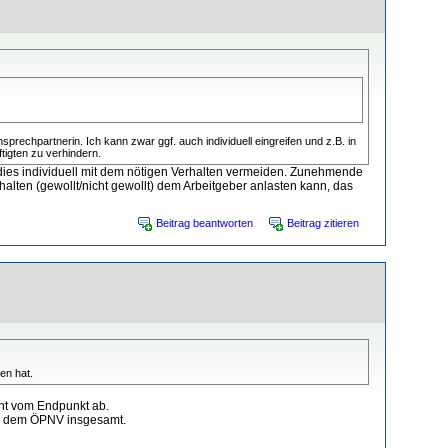
sprechpartnerin. Ich kann zwar ggf. auch individuell eingreifen und z.B. in
tigten zu verhindern.
dies individuell mit dem nötigen Verhalten vermeiden. Zunehmende
lten (gewollt/nicht gewollt) dem Arbeitgeber anlasten kann, das
Beitrag beantworten
Beitrag zitieren
en hat.
üht vom Endpunkt ab.
 und dem ÖPNV insgesamt.