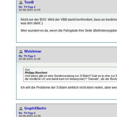
TomB
Re: TV-Tipp 2
20.08.2025 11:03
Nicht nur der BVG. Wird der VBB damit konfrontiert, dass an bestimm
was drin steht :)
Wen wundert es da, wenn die Fahrgäste ihre Seite (Beförderungsbe
Wutzkman
Re: TV-Tipp 2
20.08.2025 11:26
Zitat
Philipp Borchert
Und wieso gibt es eine Sondersendung zur S-Bahn? Gab es je eine zur BV
die nördliche U2 und damit kam ich bislang klar)? "Damals", als der Bus
Ich will die Probleme der S-Bahn wirklich nicht klein reden, aber
GraphXBerlin
Re: TV-Tipp 2
20.08.2025 12:26