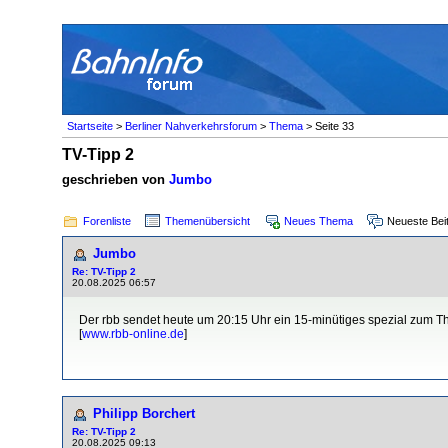
Startseite
>
Berliner Nahverkehrsforum
>
Thema
> Seite 33
TV-Tipp 2
geschrieben von
Jumbo
Forenliste
Themenübersicht
Neues Thema
Neueste Bei
Jumbo
Re: TV-Tipp 2
20.08.2025 06:57
Der rbb sendet heute um 20:15 Uhr ein 15-minütiges spezial zum 
[
www.rbb-online.de
]
Philipp Borchert
Re: TV-Tipp 2
20.08.2025 09:13