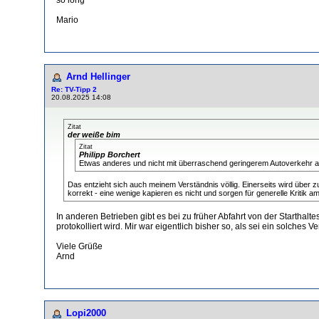
Mario
Arnd Hellinger
Re: TV-Tipp 2
20.08.2025 14:08
Zitat
der weiße bim
Zitat
Philipp Borchert
Etwas anderes und nicht mit überraschend geringerem Autoverkehr auf 
Das entzieht sich auch meinem Verständnis völlig. Einerseits wird über z
korrekt - eine wenige kapieren es nicht und sorgen für generelle Kritik
In anderen Betrieben gibt es bei zu früher Abfahrt von der Starthal
protokolliert wird. Mir war eigentlich bisher so, als sei ein solches 
Viele Grüße
Arnd
Lopi2000