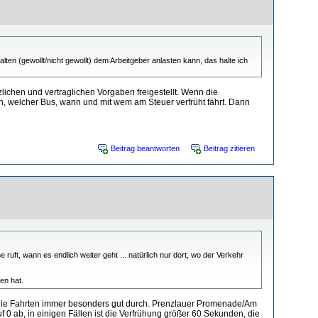
n (gewollt/nicht gewollt) dem Arbeitgeber anlasten kann, das halte ich
zlichen und vertraglichen Vorgaben freigestellt. Wenn die
, welcher Bus, wann und mit wem am Steuer verfrüht fährt. Dann
Beitrag beantworten
Beitrag zitieren
uft, wann es endlich weiter geht ... natürlich nur dort, wo der Verkehr
en hat.
n die Fahrten immer besonders gut durch. Prenzlauer Promenade/Am
f 0 ab, in einigen Fällen ist die Verfrühung größer 60 Sekunden, die