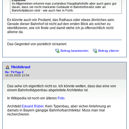
Lopi2000
Im Allgemeinen erkennt man zumindest Hauptbahnhöfe aber auch ganz gut
daran, dass sie recht markante Gebäude in Bahnhofstraße oder an
Bahnhofplätzen sind - wie auch hier in Fürth.
Es könnte auch ein Postamt, das Rathaus oder etwas ähnliches sein.
Gerade dieser Bahnhof ist nicht auf den ersten Blick als solcher zu
identifizieren, wie ich finde und damit stehe ich ja offensichtlich nicht
alleine da.
Das Gegenteil von pünktlich ist kariert.
Beitrag beantworten
Beitrag zitieren
Heidekraut
Re: TV-Tipp 2
18.03.2026 12:54
Das sehe ich eigentlich nicht so. Ich könnte wetten, dass das eine von
einem Bahnhofstypenbau abgeleitete Architektur ist.
In Wikipedia ist noch ein älteres
Foto
.
Architekt
Eduard Rüber
. Kein Typenbau, aber sicher Anlehnung an
damals in Bayern gängige Bahnhofsarchitektur. Muss man mal
recherchieren.