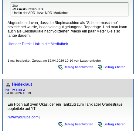
Zitat
PassusDuriusculus
Und in der ARD- bzw. NRD-Mediathek
Abgesehen davon, dass die Stopfmaschine als "Schottermaschine"
bezeichnet wurde, ist das eine gut gelungene Reportage. Und man kann
auch als Gleisbaulaie nachvollziehen, wieso ein paar Meter Gleis so
lange dauern.
Hier der Direkt-Link in die Mediathek.
1 mal bearbeitet. Zuletzt am 15.04.2026 10:10 von Latschenkiefer.
Beitrag beantworten
Beitrag zitieren
Heidekraut
Re: TV-Tipp 2
24.04.2026 18:19
Ein Hoch auf Sven Okas, der ein Tankzug zum Tanklager Gradestraße
begleitete auf YT.
[
www.youtube.com
]
Beitrag beantworten
Beitrag zitieren