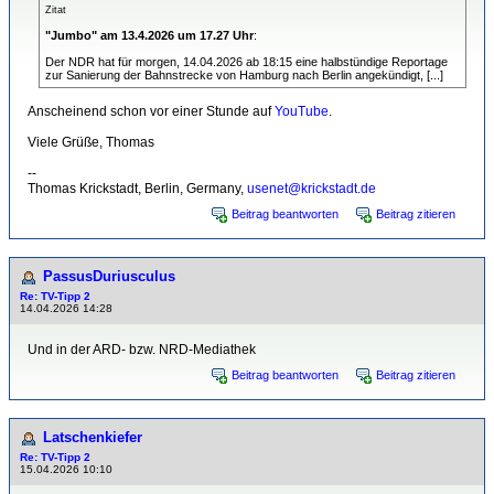
Zitat
"Jumbo" am 13.4.2026 um 17.27 Uhr
:
Der NDR hat für morgen, 14.04.2026 ab 18:15 eine halbstündige Reportage
zur Sanierung der Bahnstrecke von Hamburg nach Berlin angekündigt, [...]
Anscheinend schon vor einer Stunde auf
YouTube
.
Viele Grüße, Thomas
--
Thomas Krickstadt, Berlin, Germany,
usenet@krickstadt.de
Beitrag beantworten
Beitrag zitieren
PassusDuriusculus
Re: TV-Tipp 2
14.04.2026 14:28
Und in der ARD- bzw. NRD-Mediathek
Beitrag beantworten
Beitrag zitieren
Latschenkiefer
Re: TV-Tipp 2
15.04.2026 10:10