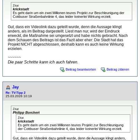
Zitat
krickstadt
Es geht darin um ein zwei Millionen teures Projekt zur Beschleunigung der
Cottbuser Straßenbahnlinie 4, das leider keinerlei Wirkung erzielt.
Gut, dass ein Videolink dazu geteilt wurde, denn die Aussage klingt
anders, als im Beitrag dargestellt. Liest man nur, wird der Eindruck
erweckt, die Maßnahme sei umgesetzt und habe nichts gebracht. Nach
dem Schauen des Beitrags ist das Fazit aber eher: Die Stadt hat das
Projekt NICHT abgeschlossen, deshalb kann es auch keine Wirkung
erzielen.
~~~~~~
Die paar Schritte kann ich auch fahren.
Beitrag beantworten
Beitrag zitieren
Jay
Re: TV-Tipp 2
25.03.2026 10:19
Zitat
Philipp Borchert
Zitat
krickstadt
Es geht darin um ein zwei Millionen teures Projekt zur Beschleunigung
der Cottbuser Straßenbahnlinie 4, das leider keinerlei Wirkung erzielt.
Gut, dass ein Videolink dazu geteilt wurde, denn die Aussage klingt anders,