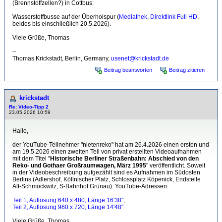
(Brennstoffzellen?) in Cottbus:
Wasserstoffbusse auf der Überholspur (
Mediathek
,
Direktlink Full HD
,
beides bis einschließlich 20.5.2026).
Viele Grüße, Thomas
--
Thomas Krickstadt, Berlin, Germany,
usenet@krickstadt.de
Beitrag beantworten
Beitrag zitieren
krickstadt
Re: Video-Tipp 2
23.05.2026 10:59
Hallo,
der YouTube-Teilnehmer "nietenreko" hat am 26.4.2026 einen ersten und
am 19.5.2026 einen zweiten Teil von privat erstellten Videoaufnahmen
mit dem Titel "
Historische Berliner Straßenbahn: Abschied von den
Reko- und Gothaer Großraumwagen, März 1995
" veröffentlicht. Soweit
in der Videobeschreibung aufgezählt sind es Aufnahmen im Südosten
Berlins (Adlershof, Köllnischer Platz, Schlossplatz Köpenick, Endstelle
Alt-Schmöckwitz, S-Bahnhof Grünau). YouTube-Adressen:
Teil 1, Auflösung 640 x 480, Länge 16'38"
,
Teil 2, Auflösung 960 x 720, Länge 14'48"
Viele Grüße, Thomas