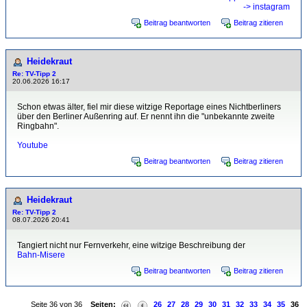
-> instagram
Beitrag beantworten
Beitrag zitieren
Heidekraut
Re: TV-Tipp 2
20.06.2026 16:17
Schon etwas älter, fiel mir diese witzige Reportage eines Nichtberliners
über den Berliner Außenring auf. Er nennt ihn die "unbekannte zweite
Ringbahn".
Youtube
Beitrag beantworten
Beitrag zitieren
Heidekraut
Re: TV-Tipp 2
08.07.2026 20:41
Tangiert nicht nur Fernverkehr, eine witzige Beschreibung der
Bahn-Misere
Beitrag beantworten
Beitrag zitieren
Seite 36 von 36
Seiten:
26
27
28
29
30
31
32
33
34
35
36