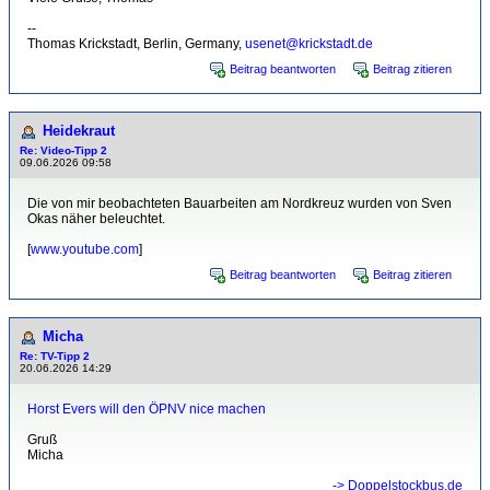
--
Thomas Krickstadt, Berlin, Germany,
usenet@krickstadt.de
Beitrag beantworten
Beitrag zitieren
Heidekraut
Re: Video-Tipp 2
09.06.2026 09:58
Die von mir beobachteten Bauarbeiten am Nordkreuz wurden von Sven
Okas näher beleuchtet.
[
www.youtube.com
]
Beitrag beantworten
Beitrag zitieren
Micha
Re: TV-Tipp 2
20.06.2026 14:29
Horst Evers will den ÖPNV nice machen
Gruß
Micha
-> Doppelstockbus.de