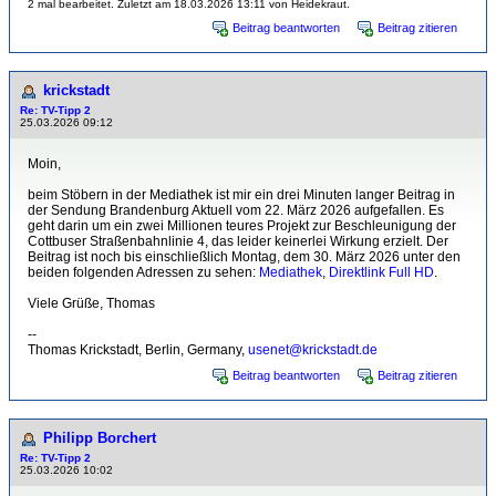
2 mal bearbeitet. Zuletzt am 18.03.2026 13:11 von Heidekraut.
Beitrag beantworten
Beitrag zitieren
krickstadt
Re: TV-Tipp 2
25.03.2026 09:12
Moin,
beim Stöbern in der Mediathek ist mir ein drei Minuten langer Beitrag in
der Sendung Brandenburg Aktuell vom 22. März 2026 aufgefallen. Es
geht darin um ein zwei Millionen teures Projekt zur Beschleunigung der
Cottbuser Straßenbahnlinie 4, das leider keinerlei Wirkung erzielt. Der
Beitrag ist noch bis einschließlich Montag, dem 30. März 2026 unter den
beiden folgenden Adressen zu sehen:
Mediathek
,
Direktlink Full HD
.
Viele Grüße, Thomas
--
Thomas Krickstadt, Berlin, Germany,
usenet@krickstadt.de
Beitrag beantworten
Beitrag zitieren
Philipp Borchert
Re: TV-Tipp 2
25.03.2026 10:02