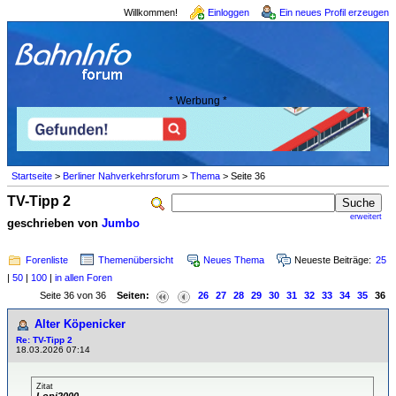
Willkommen!
Einloggen
Ein neues Profil erzeugen
* Werbung *
Startseite
>
Berliner Nahverkehrsforum
>
Thema
> Seite 36
TV-Tipp 2
erweitert
geschrieben von
Jumbo
Forenliste
Themenübersicht
Neues Thema
Neueste Beiträge:
25
|
50
|
100
|
in allen Foren
Seite 36 von 36
Seiten:
26
27
28
29
30
31
32
33
34
35
36
Alter Köpenicker
Re: TV-Tipp 2
18.03.2026 07:14
Zitat