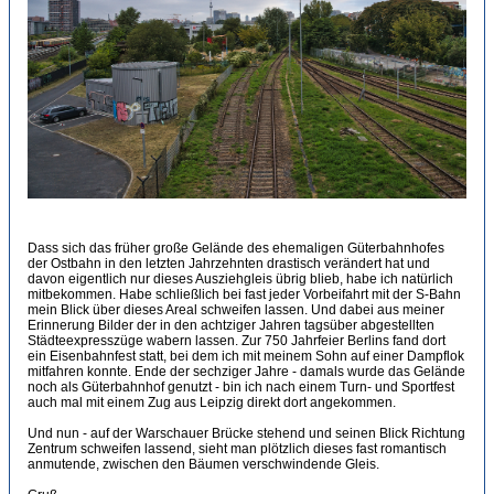
Dass sich das früher große Gelände des ehemaligen Güterbahnhofes
der Ostbahn in den letzten Jahrzehnten drastisch verändert hat und
davon eigentlich nur dieses Ausziehgleis übrig blieb, habe ich natürlich
mitbekommen. Habe schließlich bei fast jeder Vorbeifahrt mit der S-Bahn
mein Blick über dieses Areal schweifen lassen. Und dabei aus meiner
Erinnerung Bilder der in den achtziger Jahren tagsüber abgestellten
Städteexpresszüge wabern lassen. Zur 750 Jahrfeier Berlins fand dort
ein Eisenbahnfest statt, bei dem ich mit meinem Sohn auf einer Dampflok
mitfahren konnte. Ende der sechziger Jahre - damals wurde das Gelände
noch als Güterbahnhof genutzt - bin ich nach einem Turn- und Sportfest
auch mal mit einem Zug aus Leipzig direkt dort angekommen.
Und nun - auf der Warschauer Brücke stehend und seinen Blick Richtung
Zentrum schweifen lassend, sieht man plötzlich dieses fast romantisch
anmutende, zwischen den Bäumen verschwindende Gleis.