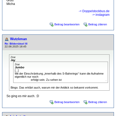
Gruß
Micha
-> Doppelstockbus.de
-> instagram
Beitrag beantworten
Beitrag zitieren
Wutzkman
Re: Bilderrätsel III
22.08.2025 18:45
Zitat
Jay
Zitat
Jumbo
[...]
Mit der Einschränkung „innerhalb des S-Bahnrings“ kann die Aufnahme
eigentlich nur noch
von der Warschauer Brücke aus Richtung
Nordwesten
erfolgt sein. Zu sehen ist
das Ausziehgleis des Talgo-Werks
.
Bingo. Das erklärt auch, warum mir der Anblick so bekannt vorkommt.
So ging es mir auch. :D
Beitrag beantworten
Beitrag zitieren