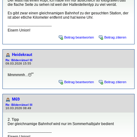
Der Mast hat einen Kopf, ich habe ihn nur absichtlich so fotografiert das
die flache Seite zu sehen ist weil der Haltestellentyp zu viel verrät.
Es gibt zwar einen gleichnamigen Bahnhof zu der gesuchten Station, der
ist aber etliche Kilometer entfernt und hat keine Uhr.
------------------------------------
Eisern Union!
Beitrag beantworten
Beitrag zitieren
Heidekraut
Re: Bilderrätsel III
09.03.2026 15:55
Mmmmmh...😴
Beitrag beantworten
Beitrag zitieren
M69
Re: Bilderrätsel III
10.03.2026 08:49
2. Tipp
Der gleichnamige Bahnhof wird nur im Sommerhalbjahr bedient
------------------------------------
Eisern Union!