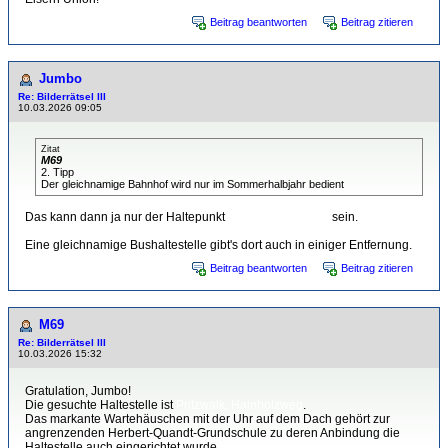
Beitrag beantworten
Beitrag zitieren
Jumbo
Re: Bilderrätsel III
10.03.2026 09:05
Zitat
M69
2. Tipp
Der gleichnamige Bahnhof wird nur im Sommerhalbjahr bedient
Das kann dann ja nur der Haltepunkt
Pritzwalk Hainholz
sein.
Eine gleichnamige Bushaltestelle gibt's dort auch in einiger Entfernung.
Beitrag beantworten
Beitrag zitieren
M69
Re: Bilderrätsel III
10.03.2026 15:32
Gratulation, Jumbo!
Die gesuchte Haltestelle ist
Pritzwalk, Hainholzweg
.
Das markante Wartehäuschen mit der Uhr auf dem Dach gehört zur
angrenzenden Herbert-Quandt-Grundschule zu deren Anbindung die
Haltestelle auch eingerichtet wurde.