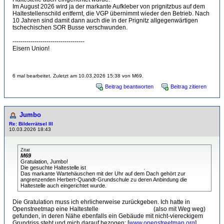
Im August 2026 wird ja der markante Aufkleber von prignitzbus auf dem
Haltestellenschild entfernt, die VGP übernimmt wieder den Betrieb. Nach
10 Jahren sind damit dann auch die in der Prignitz allgegenwärtigen
tschechischen SOR Busse verschwunden.
------------------------------------
Eisern Union!
6 mal bearbeitet. Zuletzt am 10.03.2026 15:38 von M69.
Beitrag beantworten
Beitrag zitieren
Jumbo
Re: Bilderrätsel III
10.03.2026 18:43
Zitat
M69
Gratulation, Jumbo!
Die gesuchte Haltestelle ist
Pritzwalk, Hainholzweg
.
Das markante Wartehäuschen mit der Uhr auf dem Dach gehört zur
angrenzenden Herbert-Quandt-Grundschule zu deren Anbindung die
Haltestelle auch eingerichtet wurde.
Die Gratulation muss ich ehrlicherweise zurückgeben. Ich hatte in
Openstreetmap eine Haltestelle
Pritzwalk, Hainholz
(also mit Weg weg)
gefunden, in deren Nähe ebenfalls ein Gebäude mit nicht-viereckigem
Grundriss steht und mich darauf bezogen: [
www.openstreetmap.org
]