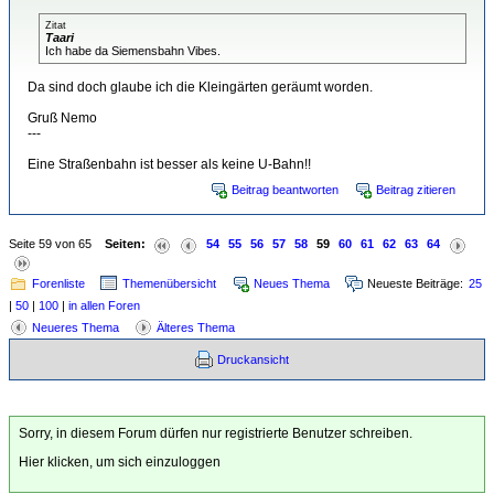
Zitat
Taari
Ich habe da Siemensbahn Vibes.
Da sind doch glaube ich die Kleingärten geräumt worden.
Gruß Nemo
---
Eine Straßenbahn ist besser als keine U-Bahn!!
Beitrag beantworten
Beitrag zitieren
Seite 59 von 65
Seiten:
54
55
56
57
58
59
60
61
62
63
64
Forenliste
Themenübersicht
Neues Thema
Neueste Beiträge:
25
|
50
|
100
|
in allen Foren
Neueres Thema
Älteres Thema
Druckansicht
Sorry, in diesem Forum dürfen nur registrierte Benutzer schreiben.
Hier klicken, um sich einzuloggen