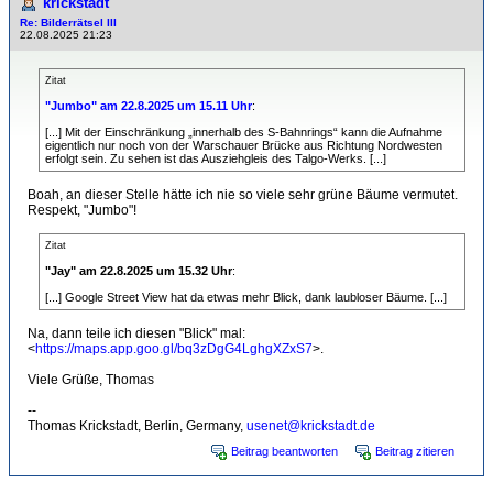
krickstadt
Re: Bilderrätsel III
22.08.2025 21:23
Zitat
"Jumbo" am 22.8.2025 um 15.11 Uhr
:
[...] Mit der Einschränkung „innerhalb des S-Bahnrings“ kann die Aufnahme
eigentlich nur noch von der Warschauer Brücke aus Richtung Nordwesten
erfolgt sein. Zu sehen ist das Ausziehgleis des Talgo-Werks. [...]
Boah, an dieser Stelle hätte ich nie so viele sehr grüne Bäume vermutet.
Respekt, "Jumbo"!
Zitat
"Jay" am 22.8.2025 um 15.32 Uhr
:
[...] Google Street View hat da etwas mehr Blick, dank laubloser Bäume. [...]
Na, dann teile ich diesen "Blick" mal:
<
https://maps.app.goo.gl/bq3zDgG4LghgXZxS7
>.
Viele Grüße, Thomas
--
Thomas Krickstadt, Berlin, Germany,
usenet@krickstadt.de
Beitrag beantworten
Beitrag zitieren