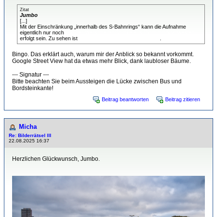
Zitat
Jumbo
[...]
Mit der Einschränkung „innerhalb des S-Bahnrings“ kann die Aufnahme
eigentlich nur noch
von der Warschauer Brücke aus Richtung Nordwesten
erfolgt sein. Zu sehen ist
das Ausziehgleis des Talgo-Werks
.
Bingo. Das erklärt auch, warum mir der Anblick so bekannt vorkommt.
Google Street View hat da etwas mehr Blick, dank laubloser Bäume.
--- Signatur ---
Bitte beachten Sie beim Aussteigen die Lücke zwischen Bus und
Bordsteinkante!
Beitrag beantworten
Beitrag zitieren
Micha
Re: Bilderrätsel III
22.08.2025 16:37
Herzlichen Glückwunsch, Jumbo.