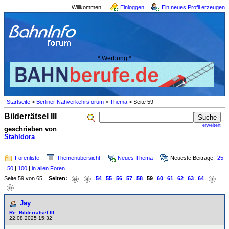
Willkommen!
Einloggen
Ein neues Profil erzeugen
* Werbung *
Startseite
>
Berliner Nahverkehrsforum
>
Thema
> Seite 59
Bilderrätsel III
erweitert
geschrieben von
Stahldora
Forenliste
Themenübersicht
Neues Thema
Neueste Beiträge:
25
|
50
|
100
|
in allen Foren
Seite 59 von 65
Seiten:
54
55
56
57
58
59
60
61
62
63
64
Jay
Re: Bilderrätsel III
22.08.2025 15:32