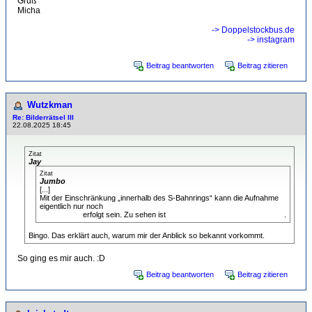
Gruß
Micha
-> Doppelstockbus.de
-> instagram
Beitrag beantworten
Beitrag zitieren
Wutzkman
Re: Bilderrätsel III
22.08.2025 18:45
Zitat
Jay
Zitat
Jumbo
[...]
Mit der Einschränkung „innerhalb des S-Bahnrings“ kann die Aufnahme
eigentlich nur noch
von der Warschauer Brücke aus Richtung
Nordwesten
erfolgt sein. Zu sehen ist
das Ausziehgleis des Talgo-Werks
.
Bingo. Das erklärt auch, warum mir der Anblick so bekannt vorkommt.
So ging es mir auch. :D
Beitrag beantworten
Beitrag zitieren