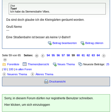
Zitat
Taari
Ich habe da Siemensbahn Vibes.
Da sind doch glaube ich die Kleingärten geräumt worden.
Gruß Nemo
---
Eine Straßenbahn ist besser als keine U-Bahn!!
Beitrag beantworten
Beitrag zitieren
Seite 59 von 65
Seiten:
54
55
56
57
58
59
60
61
62
63
64
Forenliste
Themenübersicht
Neues Thema
Neueste Beiträge:
25
|
50
|
100
|
in allen Foren
Neueres Thema
Älteres Thema
Druckansicht
Sorry, in diesem Forum dürfen nur registrierte Benutzer schreiben.
Hier klicken, um sich einzuloggen