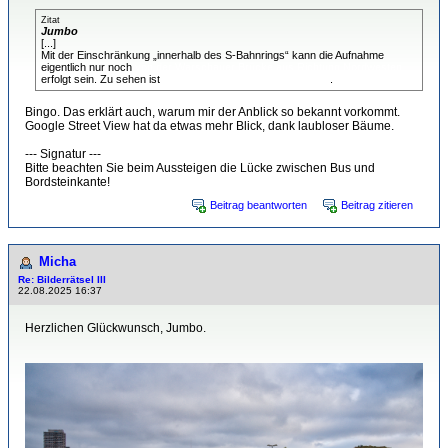
Zitat
Jumbo
[...]
Mit der Einschränkung „innerhalb des S-Bahnrings“ kann die Aufnahme
eigentlich nur noch
von der Warschauer Brücke aus Richtung Nordwesten
erfolgt sein. Zu sehen ist
das Ausziehgleis des Talgo-Werks
.
Bingo. Das erklärt auch, warum mir der Anblick so bekannt vorkommt.
Google Street View hat da etwas mehr Blick, dank laubloser Bäume.
--- Signatur ---
Bitte beachten Sie beim Aussteigen die Lücke zwischen Bus und
Bordsteinkante!
Beitrag beantworten
Beitrag zitieren
Micha
Re: Bilderrätsel III
22.08.2025 16:37
Herzlichen Glückwunsch, Jumbo.