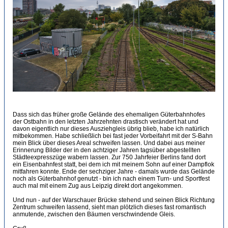
Dass sich das früher große Gelände des ehemaligen Güterbahnhofes
der Ostbahn in den letzten Jahrzehnten drastisch verändert hat und
davon eigentlich nur dieses Ausziehgleis übrig blieb, habe ich natürlich
mitbekommen. Habe schließlich bei fast jeder Vorbeifahrt mit der S-Bahn
mein Blick über dieses Areal schweifen lassen. Und dabei aus meiner
Erinnerung Bilder der in den achtziger Jahren tagsüber abgestellten
Städteexpresszüge wabern lassen. Zur 750 Jahrfeier Berlins fand dort
ein Eisenbahnfest statt, bei dem ich mit meinem Sohn auf einer Dampflok
mitfahren konnte. Ende der sechziger Jahre - damals wurde das Gelände
noch als Güterbahnhof genutzt - bin ich nach einem Turn- und Sportfest
auch mal mit einem Zug aus Leipzig direkt dort angekommen.
Und nun - auf der Warschauer Brücke stehend und seinen Blick Richtung
Zentrum schweifen lassend, sieht man plötzlich dieses fast romantisch
anmutende, zwischen den Bäumen verschwindende Gleis.