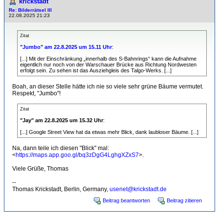
krickstadt
Re: Bilderrätsel III
22.08.2025 21:23
Zitat
"Jumbo" am 22.8.2025 um 15.11 Uhr
:
[...] Mit der Einschränkung „innerhalb des S-Bahnrings“ kann die Aufnahme
eigentlich nur noch von der Warschauer Brücke aus Richtung Nordwesten
erfolgt sein. Zu sehen ist das Ausziehgleis des Talgo-Werks. [...]
Boah, an dieser Stelle hätte ich nie so viele sehr grüne Bäume vermutet.
Respekt, "Jumbo"!
Zitat
"Jay" am 22.8.2025 um 15.32 Uhr
:
[...] Google Street View hat da etwas mehr Blick, dank laubloser Bäume. [...]
Na, dann teile ich diesen "Blick" mal:
<
https://maps.app.goo.gl/bq3zDgG4LghgXZxS7
>.
Viele Grüße, Thomas
--
Thomas Krickstadt, Berlin, Germany,
usenet@krickstadt.de
Beitrag beantworten
Beitrag zitieren