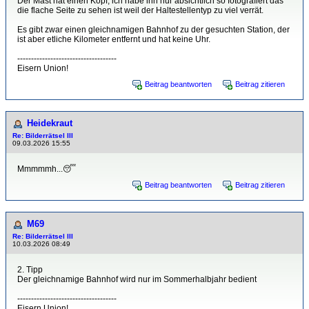
Der Mast hat einen Kopf, ich habe ihn nur absichtlich so fotografiert das
die flache Seite zu sehen ist weil der Haltestellentyp zu viel verrät.
Es gibt zwar einen gleichnamigen Bahnhof zu der gesuchten Station, der
ist aber etliche Kilometer entfernt und hat keine Uhr.
------------------------------------
Eisern Union!
Beitrag beantworten
Beitrag zitieren
Heidekraut
Re: Bilderrätsel III
09.03.2026 15:55
Mmmmmh...😴
Beitrag beantworten
Beitrag zitieren
M69
Re: Bilderrätsel III
10.03.2026 08:49
2. Tipp
Der gleichnamige Bahnhof wird nur im Sommerhalbjahr bedient
------------------------------------
Eisern Union!