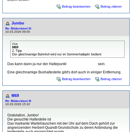
Beitrag beantworten
Beitrag zitieren
Jumbo
Re: Bilderrätsel III
10.03.2026 09:05
Zitat
M69
2. Tipp
Der gleichnamige Bahnhof wird nur im Sommerhalbjahr bedient
Das kann dann ja nur der Haltepunkt
Pritzwalk Hainholz
sein.
Eine gleichnamige Bushaltestelle gibt's dort auch in einiger Entfernung.
Beitrag beantworten
Beitrag zitieren
M69
Re: Bilderrätsel III
10.03.2026 15:32
Gratulation, Jumbo!
Die gesuchte Haltestelle ist
Pritzwalk, Hainholzweg
.
Das markante Wartehäuschen mit der Uhr auf dem Dach gehört zur
angrenzenden Herbert-Quandt-Grundschule zu deren Anbindung die
Haltestelle auch eingerichtet wurde.