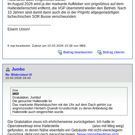
Im August 2026 wird ja der markante Aufkleber von prignitzbus auf dem
Haltestellenschild entfernt, die VGP übernimmt wieder den Betrieb. Nach
10 Jahren sind damit dann auch die in der Prignitz allgegenwärtigen
tschechischen SOR Busse verschwunden.
------------------------------------
Eisern Union!
6 mal bearbeitet. Zuletzt am 10.03.2026 15:38 von M69.
Beitrag beantworten
Beitrag zitieren
Jumbo
Re: Bilderrätsel III
10.03.2026 18:43
Zitat
M69
Gratulation, Jumbo!
Die gesuchte Haltestelle ist
Pritzwalk, Hainholzweg
.
Das markante Wartehäuschen mit der Uhr auf dem Dach gehört zur
angrenzenden Herbert-Quandt-Grundschule zu deren Anbindung die
Haltestelle auch eingerichtet wurde.
Die Gratulation muss ich ehrlicherweise zurückgeben. Ich hatte in
Openstreetmap eine Haltestelle
Pritzwalk, Hainholz
(also mit Weg weg)
gefunden, in deren Nähe ebenfalls ein Gebäude mit nicht-viereckigem
Grundriss steht und mich darauf bezogen: [
www.openstreetmap.org
]