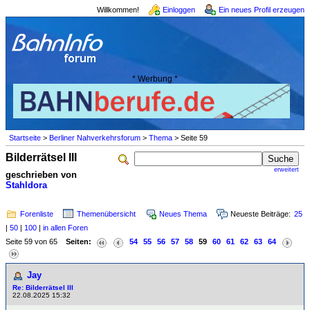
Willkommen!
Einloggen
Ein neues Profil erzeugen
* Werbung *
Startseite
>
Berliner Nahverkehrsforum
>
Thema
> Seite 59
Bilderrätsel III
erweitert
geschrieben von
Stahldora
Forenliste
Themenübersicht
Neues Thema
Neueste Beiträge:
25
|
50
|
100
|
in allen Foren
Seite 59 von 65
Seiten:
54
55
56
57
58
59
60
61
62
63
64
Jay
Re: Bilderrätsel III
22.08.2025 15:32