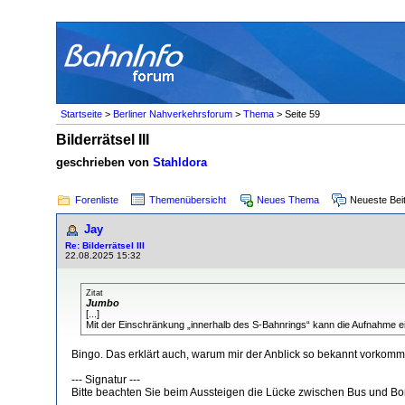
Startseite
>
Berliner Nahverkehrsforum
>
Thema
> Seite 59
Bilderrätsel III
geschrieben von
Stahldora
Forenliste
Themenübersicht
Neues Thema
Neueste Bei
Jay
Re: Bilderrätsel III
22.08.2025 15:32
Zitat
Jumbo
[...]
Mit der Einschränkung „innerhalb des S-Bahnrings“ kann die Aufnahme e
Bingo. Das erklärt auch, warum mir der Anblick so bekannt vorkomm
--- Signatur ---
Bitte beachten Sie beim Aussteigen die Lücke zwischen Bus und Bo