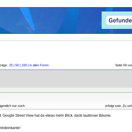
träge:
25
|
50
|
100
|
in allen Foren
Seite 59 
igentlich nur noch
von der Warschauer Brücke aus Richtung Nordwesten
erfolgt sein. Zu se
t. Google Street View hat da etwas mehr Blick, dank laubloser Bäume.
rdsteinkante!