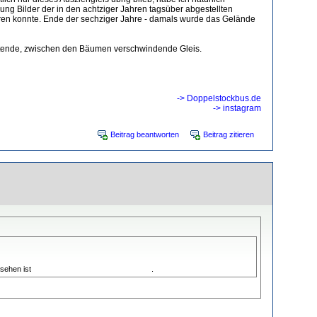
ung Bilder der in den achtziger Jahren tagsüber abgestellten
ahren konnte. Ende der sechziger Jahre - damals wurde das Gelände
mutende, zwischen den Bäumen verschwindende Gleis.
-> Doppelstockbus.de
-> instagram
Beitrag beantworten
Beitrag zitieren
 sehen ist
das Ausziehgleis des Talgo-Werks
.