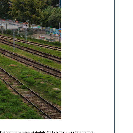
ch nur dieses Ausziehgleis übrig blieb, habe ich natürlich