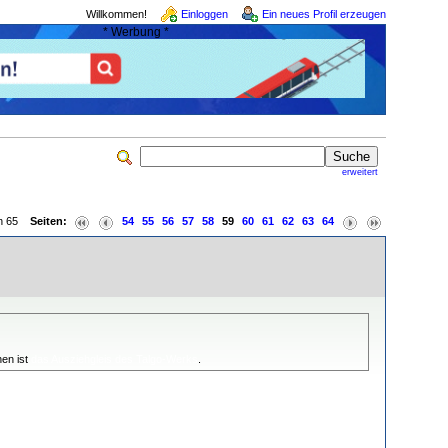
Willkommen!
Einloggen
Ein neues Profil erzeugen
* Werbung *
erweitert
von 65
Seiten:
54
55
56
57
58
59
60
61
62
63
64
hen ist
das Ausziehgleis des Talgo-Werks
.