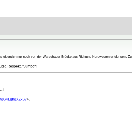
me eigentlich nur noch von der Warschauer Brücke aus Richtung Nordwesten erfolgt sein. Zu s
utet. Respekt, "Jumbo"!
..]
3zDgG4LghgXZxS7
>.