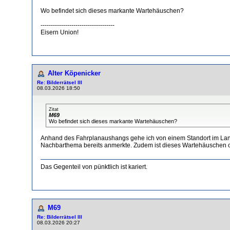
Wo befindet sich dieses markante Wartehäuschen?
------------------------------------
Eisern Union!
Alter Köpenicker
Re: Bilderrätsel III
08.03.2026 18:50
Zitat
M69
Wo befindet sich dieses markante Wartehäuschen?
Anhand des Fahrplanaushangs gehe ich von einem Standort im Lan
Nachbarthema bereits anmerkte. Zudem ist dieses Wartehäuschen o
Das Gegenteil von pünktlich ist kariert.
M69
Re: Bilderrätsel III
08.03.2026 20:27