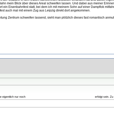
-Bahn mein Blick über dieses Areal schweifen lassen. Und dabei aus meiner Erinner
ort ein Eisenbahnfest statt, bei dem ich mit meinem Sohn auf einer Dampflok mitf
tfest auch mal mit einem Zug aus Leipzig direkt dort angekommen.
htung Zentrum schweifen lassend, sieht man plötzlich dieses fast romantisch an
e eigentlich nur noch
von der Warschauer Brücke aus Richtung Nordwesten
erfolgt sein. Zu