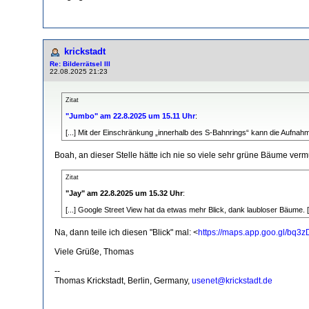
krickstadt
Re: Bilderrätsel III
22.08.2025 21:23
Zitat
"Jumbo" am 22.8.2025 um 15.11 Uhr
:
[...] Mit der Einschränkung „innerhalb des S-Bahnrings“ kann die Aufnah
Boah, an dieser Stelle hätte ich nie so viele sehr grüne Bäume verm
Zitat
"Jay" am 22.8.2025 um 15.32 Uhr
:
[...] Google Street View hat da etwas mehr Blick, dank laubloser Bäume. [.
Na, dann teile ich diesen "Blick" mal: <
https://maps.app.goo.gl/bq
Viele Grüße, Thomas
--
Thomas Krickstadt, Berlin, Germany,
usenet@krickstadt.de