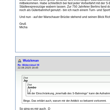
mitbekommen. Habe schließlich bei fast jeder Vorbeifahrt mit der S
Städteexpresszüge wabern lassen. Zur 750 Jahrfeier Berlins fand d
noch als Güterbahnhof genutzt - bin ich nach einem Turn- und Spor
Und nun - auf der Warschauer Brücke stehend und seinen Blick Ric
Gruß
Micha
Wutzkman
Re: Bilderrätsel III
22.08.2025 18:45
Zitat
Jay
Zitat
Jumbo
[...]
Mit der Einschränkung „innerhalb des S-Bahnrings“ kann die Aufnahm
Bingo. Das erklärt auch, warum mir der Anblick so bekannt vorkommt.
So ging es mir auch. :D