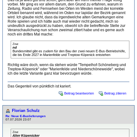
Das ist ja alles gut und schön, geht aber am Kern meiner Frage völlig
vorbei. Mir ging es vor allem darum, den Grund zu erfahren, warum in
Zeitung, Radio und Fernsehen bei Orten im Westen meist der korrekte
Ortsteil benannt wird, während im Osten nur lapidar der Bezirk genannt
wird. Ich glaube nicht, dass da irgendwelche alten Gemarkungen eine
Rolle spielen und ich hätte auch mal wieder nicht gedacht, mich so
undeutlich ausgedrückt zu haben, obwohl ich die betreffende Stelle zur
Veranschaulichung nun schon zweimal zitiert habe und es gerne auch
noch ein drittes Mal mache:
Zitat
nd
Bundesmittel gibt es zudem für den Bau der zwei neuen E-Bus-Betriebshöfe,
die bis Ende 2027 in Marienfelde und Treptow-Köpenick entstehen
Richtig wäre doch, wenn da stehen würde "Tempelhof-Schöneberg und
Treptow-Köpenick" oder "Marienfelde und Niederschöneweide", wobei
ich die letzte Variante ganz klar bevorzugen würde.
Das Gegenteil von pünktlich ist kariert.
Beitrag beantworten
Beitrag zitieren
Florian Schulz
Re: Neue E-Buslieferungen
07.07.2026 23:07
Zitat
Alter Köpenicker