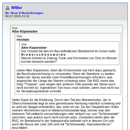
M48er
Re: Neue E-Buslieferungen
08.07.2026 21:31
Zitat
Alter Köpenicker
Zitat
nicolaas
Zitat
Alter Köpenicker
Der Ortsteil mit dem im Bau befindlichen Betriebshof im Osten heißt
N i e d e r s c h ö n e w e i d e
.
Warum können in Zeitung, Funk und Fernsehen nur Orte im Westen
korrekt benannt werden?
Lieber Alter Köpenicker, eben die Ortskenntnis hat mich dazu gebracht,
die Bezirksbezeichnung zu verwenden. Denn die Standorte zu beiden
Seiten der Spree würden zwei Ortsteilbezeichnungen erfordern, was
angesichts der Länge der Namen schwierig wäre. Die BVG nennt das
Ding "Treptow", was wegen des anderen Teils jenseits der Spree auch
nicht korrekt ist. Irgendeinen Tod muss man sterben, wenn man nicht nur
für Verwaltungsbeamte schreibt.
Vielen Dank für die Erklärung. Durch den Teil des Betriebshofes, der in
Oberschöneweide liegt ist eine gemeinsame Nennung natürlich schwierig und
es wird ein Spagat erforderlich, das sehe ich ein. Da der Hauptteil des Hofes
meinem Vernehmen nach in Niederschöneweide liegt, könnte man den
kleineren Teil vielleicht vernachlässigen oder einfach nur von "Schöneweide"
sprechen, was jedoch auch nicht korrekt wäre. Zumindest denkt aber die
BVG, ihr Betriebshof in der Nalepastraße befindet sich in diesem Ort und
auch die Busse der Linie 160 sind mit "Schöneweide, Hasselwerderstr."
beschildert.