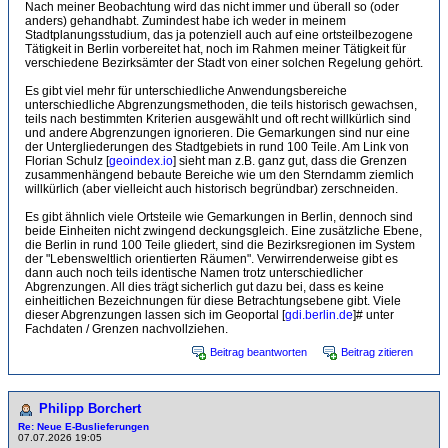
Nach meiner Beobachtung wird das nicht immer und überall so (oder
anders) gehandhabt. Zumindest habe ich weder in meinem
Stadtplanungsstudium, das ja potenziell auch auf eine ortsteilbezogene
Tätigkeit in Berlin vorbereitet hat, noch im Rahmen meiner Tätigkeit für
verschiedene Bezirksämter der Stadt von einer solchen Regelung gehört.
Es gibt viel mehr für unterschiedliche Anwendungsbereiche
unterschiedliche Abgrenzungsmethoden, die teils historisch gewachsen,
teils nach bestimmten Kriterien ausgewählt und oft recht willkürlich sind
und andere Abgrenzungen ignorieren. Die Gemarkungen sind nur eine
der Untergliederungen des Stadtgebiets in rund 100 Teile. Am Link von
Florian Schulz [
geoindex.io
] sieht man z.B. ganz gut, dass die Grenzen
zusammenhängend bebaute Bereiche wie um den Sterndamm ziemlich
willkürlich (aber vielleicht auch historisch begründbar) zerschneiden.
Es gibt ähnlich viele Ortsteile wie Gemarkungen in Berlin, dennoch sind
beide Einheiten nicht zwingend deckungsgleich. Eine zusätzliche Ebene,
die Berlin in rund 100 Teile gliedert, sind die Bezirksregionen im System
der "Lebensweltlich orientierten Räumen". Verwirrenderweise gibt es
dann auch noch teils identische Namen trotz unterschiedlicher
Abgrenzungen. All dies trägt sicherlich gut dazu bei, dass es keine
einheitlichen Bezeichnungen für diese Betrachtungsebene gibt. Viele
dieser Abgrenzungen lassen sich im Geoportal [
gdi.berlin.de
]# unter
Fachdaten / Grenzen nachvollziehen.
Beitrag beantworten
Beitrag zitieren
Philipp Borchert
Re: Neue E-Buslieferungen
07.07.2026 19:05