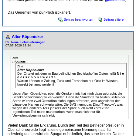
Das Gegenteil von pünktlich ist kariert.
Beitrag beantworten
Beitrag zitieren
Alter Köpenicker
Re: Neue E-Buslieferungen
07.07.2026 23:34
Zitat
nicolaas
Zitat
Alter Köpenicker
Der Ortsteil mit dem im Bau befindlichen Betriebshof im Osten heißt
N i e
d e r s c h ö n e w e i d e
.
Warum können in Zeitung, Funk und Fernsehen nur Orte im Westen
korrekt benannt werden?
Lieber Alter Köpenicker, eben die Ortskenntnis hat mich dazu gebracht, die
Bezirksbezeichnung zu verwenden. Denn die Standorte zu beiden Seiten der
Spree würden zwei Ortsteilbezeichnungen erfordern, was angesichts der
Länge der Namen schwierig wäre. Die BVG nennt das Ding "Treptow", was
wegen des anderen Teils jenseits der Spree auch nicht korrekt ist.
Irgendeinen Tod muss man sterben, wenn man nicht nur für
Verwaltungsbeamte schreibt.
Vielen Dank für die Erklärung. Durch den Teil des Betriebshofes, der in
Oberschöneweide liegt ist eine gemeinsame Nennung natürlich
schwierig und es wird ein Spagat erforderlich, das sehe ich ein. Da der