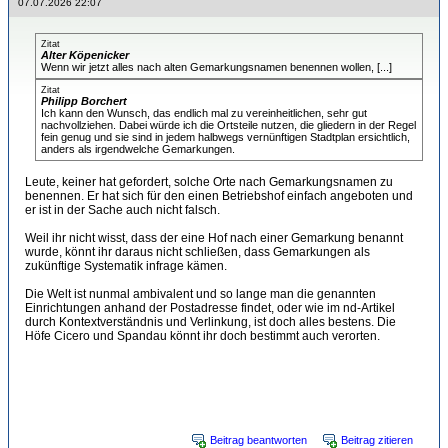
07.07.2026 22:07
Zitat
Alter Köpenicker
Wenn wir jetzt alles nach alten Gemarkungsnamen benennen wollen, [...]
Zitat
Philipp Borchert
Ich kann den Wunsch, das endlich mal zu vereinheitlichen, sehr gut
nachvollziehen. Dabei würde ich die Ortsteile nutzen, die gliedern in der Regel
fein genug und sie sind in jedem halbwegs vernünftigen Stadtplan ersichtlich,
anders als irgendwelche Gemarkungen.
Leute, keiner hat gefordert, solche Orte nach Gemarkungsnamen zu
benennen. Er hat sich für den einen Betriebshof einfach angeboten und
er ist in der Sache auch nicht falsch.
Weil ihr nicht wisst, dass der eine Hof nach einer Gemarkung benannt
wurde, könnt ihr daraus nicht schließen, dass Gemarkungen als
zukünftige Systematik infrage kämen.
Die Welt ist nunmal ambivalent und so lange man die genannten
Einrichtungen anhand der Postadresse findet, oder wie im nd-Artikel
durch Kontextverständnis und Verlinkung, ist doch alles bestens. Die
Höfe Cicero und Spandau könnt ihr doch bestimmt auch verorten.
1 mal bearbeitet. Zuletzt am 07.07.2026 22:08 von Florian Schulz.
Beitrag beantworten
Beitrag zitieren