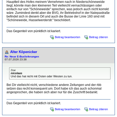
Hauptteil des Hofes meinem Vernehmen nach in Niederschöneweide
liegt, könnte man den kleineren Teil vielleicht vernachlässigen oder
einfach nur von "Schöneweide" sprechen, was jedoch auch nicht korrekt
wäre. Zumindest denkt aber die BVG, ihr Betriebshof in der Nalepastraße
befindet sich in diesem Ort und auch die Busse der Linie 160 sind mit
"Schöneweide, Hasselwerderstr." beschildert.
Das Gegenteil von pünktlich ist kariert.
Beitrag beantworten
Beitrag zitieren
Alter Köpenicker
Re: Neue E-Buslieferungen
07.07.2026 23:38
Zitat
nicolaas
Und das hat nicht mit Osten oder Westen zu tun.
Bei Dir vielleicht nicht, verschiedene andere Zeitungen und der rbb
setzen das recht konsequent um. Dort habe ich das auch schonmal
angesprochen, die haben sich aber nur für die Zuschrift bedankt.
Das Gegenteil von pünktlich ist kariert.
Beitrag beantworten
Beitrag zitieren