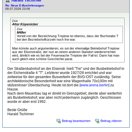
Harald Tschirner
Re: Neue E-Buslieferungen
08.07.2026 23:06
Zitat
Alter Köpenicker
Zitat
M48er
Vorteil von der Bezeichnung Treptow ist ebenso, dass der Buchstabe T
bei den Bezriebshofkürzeln noch frei war.
Man könnte auch argumentieren, es sei der ehemalige Betriebshof Treptow
aus der Elsenstraße, der nun an einem anderen Standort wiedererrichtet
wird, ähnlich wie es bei der Feuerwache Treptow der Fall ist. Dann hat man
auch gleich eine schöne Geschichte parat.
Der Straßenbahnhof an der Elsenstr. hieß "Tre" und der Busbetriebshof in
der Eichenstraße 4 "T". Letzterer wurde 1927/28 errichtet und war
zeitweise für den gesamten Busverkehr der BVG-OST zuständig. Seine
architektonische Besonderheit war eine Wagenhalle 70x100m mit
stützenloser Überdachung. Heute ist dort die [
www.arena.berlin
] zu
Hause.
Nach dem Mauerbau lag er direkt im Grenzgebiet, diente aber weiterhin
als Busbetriebshof, war aber nicht jedermann zugänglich. Geschlossen
wurde er aber erst 1992.
Beste Grüße
Harald Tschirner
Beitrag beantworten
Beitrag zitieren