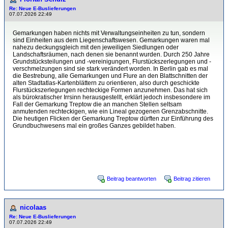
Re: Neue E-Buslieferungen
07.07.2026 22:49
Gemarkungen haben nichts mit Verwaltungseinheiten zu tun, sondern
sind Einheiten aus dem Liegenschaftswesen. Gemarkungen waren mal
nahezu deckungsgleich mit den jeweiligen Siedlungen oder
Landschaftsräumen, nach denen sie benannt wurden. Durch 250 Jahre
Grundstücksteilungen und -vereinigungen, Flurstückszerlegungen und -
verschmelzungen sind sie stark verändert worden. In Berlin gab es mal
die Bestrebung, alle Gemarkungen und Flure an den Blattschnitten der
alten Stadtatlas-Kartenblättern zu orientieren, also durch geschickte
Flurstückszerlegungen rechteckige Formen anzunehmen. Das hat sich
als bürokratischer Irrsinn herausgestellt, erklärt jedoch insbesondere im
Fall der Gemarkung Treptow die an manchen Stellen seltsam
anmutenden rechteckigen, wie ein Lineal gezogenen Grenzabschnitte.
Die heutigen Flicken der Gemarkung Treptow dürften zur Einführung des
Grundbuchwesens mal ein großes Ganzes gebildet haben.
1 mal bearbeitet. Zuletzt am 07.07.2026 22:52 von Florian Schulz.
Beitrag beantworten
Beitrag zitieren
nicolaas
Re: Neue E-Buslieferungen
07.07.2026 22:49