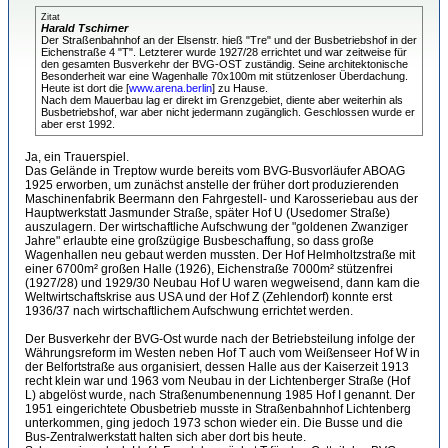
Zitat
Harald Tschirner
Der Straßenbahnhof an der Elsenstr. hieß "Tre" und der Busbetriebshof in der
Eichenstraße 4 "T". Letzterer wurde 1927/28 errichtet und war zeitweise für
den gesamten Busverkehr der BVG-OST zuständig. Seine architektonische
Besonderheit war eine Wagenhalle 70x100m mit stützenloser Überdachung.
Heute ist dort die [
www.arena.berlin
] zu Hause.
Nach dem Mauerbau lag er direkt im Grenzgebiet, diente aber weiterhin als
Busbetriebshof, war aber nicht jedermann zugänglich. Geschlossen wurde er
aber erst 1992.
Ja, ein Trauerspiel.
Das Gelände in Treptow wurde bereits vom BVG-Busvorläufer ABOAG
1925 erworben, um zunächst anstelle der früher dort produzierenden
Maschinenfabrik Beermann den Fahrgestell- und Karosseriebau aus der
Hauptwerkstatt Jasmunder Straße, später Hof U (Usedomer Straße)
auszulagern. Der wirtschaftliche Aufschwung der "goldenen Zwanziger
Jahre" erlaubte eine großzügige Busbeschaffung, so dass große
Wagenhallen neu gebaut werden mussten. Der Hof Helmholtzstraße mit
einer 6700m² großen Halle (1926), Eichenstraße 7000m² stützenfrei
(1927/28) und 1929/30 Neubau Hof U waren wegweisend, dann kam die
Weltwirtschaftskrise aus USA und der Hof Z (Zehlendorf) konnte erst
1936/37 nach wirtschaftlichem Aufschwung errichtet werden.
Der Busverkehr der BVG-Ost wurde nach der Betriebsteilung infolge der
Währungsreform im Westen neben Hof T auch vom Weißenseer Hof W in
der Belfortstraße aus organisiert, dessen Halle aus der Kaiserzeit 1913
recht klein war und 1963 vom Neubau in der Lichtenberger Straße (Hof
L) abgelöst wurde, nach Straßenumbenennung 1985 Hof I genannt. Der
1951 eingerichtete Obusbetrieb musste in Straßenbahnhof Lichtenberg
unterkommen, ging jedoch 1973 schon wieder ein. Die Busse und die
Bus-Zentralwerkstatt halten sich aber dort bis heute.