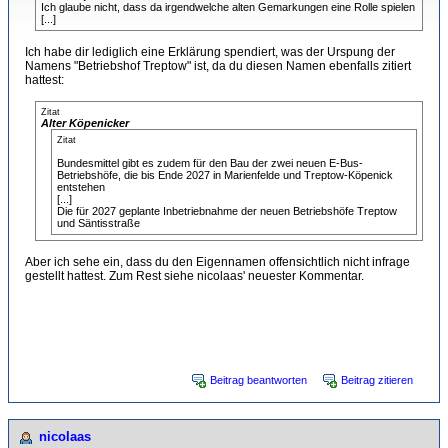
Ich glaube nicht, dass da irgendwelche alten Gemarkungen eine Rolle spielen
[...]
Ich habe dir lediglich eine Erklärung spendiert, was der Urspung der
Namens "Betriebshof Treptow" ist, da du diesen Namen ebenfalls zitiert
hattest:
Zitat
Alter Köpenicker
Zitat
Bundesmittel gibt es zudem für den Bau der zwei neuen E-Bus-
Betriebshöfe, die bis Ende 2027 in Marienfelde und Treptow-Köpenick
entstehen
[...]
Die für 2027 geplante Inbetriebnahme der neuen Betriebshöfe Treptow
und Säntisstraße
Aber ich sehe ein, dass du den Eigennamen offensichtlich nicht infrage
gestellt hattest. Zum Rest siehe nicolaas' neuester Kommentar.
1 mal bearbeitet. Zuletzt am 07.07.2026 23:08 von Florian Schulz.
Beitrag beantworten
Beitrag zitieren
nicolaas