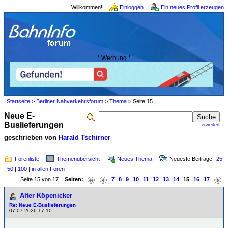
Willkommen!
Einloggen
Ein neues Profil erzeugen
* Werbung *
Startseite
>
Berliner Nahverkehrsforum
>
Thema
> Seite 15
Neue E-
Buslieferungen
erweitert
geschrieben von
Harald Tschirner
Forenliste
Themenübersicht
Neues Thema
Neueste Beiträge:
25
|
50
|
100
|
in allen Foren
Seite 15 von 17
Seiten:
7
8
9
10
11
12
13
14
15
16
17
Alter Köpenicker
Re: Neue E-Buslieferungen
07.07.2026 17:10