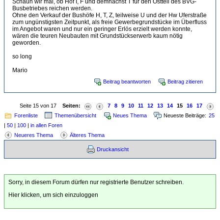
Schaun wir mal, ob Hof I, F und demnächst T für den Ostteil des BVG-
Busbetriebes reichen werden.
Ohne den Verkauf der Bushöfe H, T, Z, teilweise U und der Hw Uferstraße
zum ungünstigsten Zeitpunkt, als freie Gewerbegrundstücke im Überfluss
im Angebot waren und nur ein geringer Erlös erzielt werden konnte,
wären die teuren Neubauten mit Grundstückserwerb kaum nötig
geworden.
so long
Mario
Beitrag beantworten
Beitrag zitieren
Seite 15 von 17
Seiten:
7
8
9
10
11
12
13
14
15
16
17
Forenliste
Themenübersicht
Neues Thema
Neueste Beiträge:
25
|
50
|
100
|
in allen Foren
Neueres Thema
Älteres Thema
Druckansicht
Sorry, in diesem Forum dürfen nur registrierte Benutzer schreiben.
Hier klicken, um sich einzuloggen