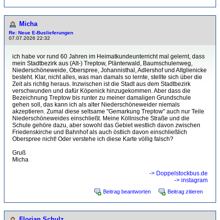
Micha
Re: Neue E-Buslieferungen
07.07.2026 22:32
ich habe vor rund 60 Jahren im Heimatkundeunterricht mal gelernt, dass
mein Stadtbezirk aus (Alt-) Treptow, Plänterwald, Baumschulenweg,
Niederschöneweide, Oberspree, Johannisthal, Adlershof und Altglienicke
besteht. Klar, nicht alles, was man damals so lernte, stellte sich über die
Zeit als richtig heraus. Inzwischen ist die Stadt aus dem Stadtbezirk
verschwunden und dafür Köpenick hinzugekommen. Aber dass die
Bezeichnung Treptow bis runter zu meiner damaligen Grundschule
gehen soll, das kann ich als alter Niederschöneweider niemals
akzeptieren. Zumal diese seltsame "Gemarkung Treptow" auch nur Teile
Niederschöneweides einschließt. Meine Köllnische Straße und die
Schule gehöre dazu, aber sowohl das Gebiet westlich davon zwischen
Friedenskirche und Bahnhof als auch östlich davon einschließlich
Oberspree nicht! Oder verstehe ich diese Karte völlig falsch?
Gruß
Micha
-> Doppelstockbus.de
-> instagram
Beitrag beantworten
Beitrag zitieren
Florian Schulz