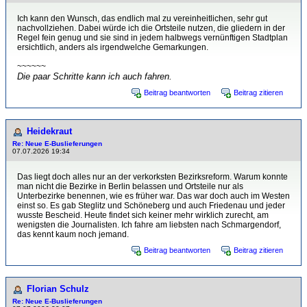
Ich kann den Wunsch, das endlich mal zu vereinheitlichen, sehr gut
nachvollziehen. Dabei würde ich die Ortsteile nutzen, die gliedern in der
Regel fein genug und sie sind in jedem halbwegs vernünftigen Stadtplan
ersichtlich, anders als irgendwelche Gemarkungen.
~~~~~~
Die paar Schritte kann ich auch fahren.
Beitrag beantworten
Beitrag zitieren
Heidekraut
Re: Neue E-Buslieferungen
07.07.2026 19:34
Das liegt doch alles nur an der verkorksten Bezirksreform. Warum konnte
man nicht die Bezirke in Berlin belassen und Ortsteile nur als
Unterbezirke benennen, wie es früher war. Das war doch auch im Westen
einst so. Es gab Steglitz und Schöneberg und auch Friedenau und jeder
wusste Bescheid. Heute findet sich keiner mehr wirklich zurecht, am
wenigsten die Journalisten. Ich fahre am liebsten nach Schmargendorf,
das kennt kaum noch jemand.
Beitrag beantworten
Beitrag zitieren
Florian Schulz
Re: Neue E-Buslieferungen