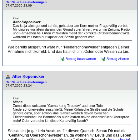
Re: Neue E-Buslieferungen
07.07.2026 23:09
Zitat
Alter Köpenicker
Das ist ja alles gut und schön, geht aber am Kern meiner Frage völlig vorbei.
Mir ging es vor allem darum, den Grund zu erfahren, warum in Zeitung, Radio
und Fernsehen bei Orten im Westen meist der korrekte Ortsteil benannt wird,
während im Osten nur lapidar der Bezirk genannt wird.
Wie bereits ausgeführt wäre nur "Niederschöneweide" entgegen Deiner
Annahme nicht korrekt. Und das hat nicht mit Osten oder Westen zu tun.
Beitrag beantworten
Beitrag zitieren
Alter Köpenicker
Re: Neue E-Buslieferungen
07.07.2026 23:24
Zitat
Micha
Zumal diese seltsame "Gemarkung Treptow" auch nur Teile
Niederschöneweides einschließt. Meine Köllnische Straße und die Schule
gehöre dazu, aber sowohl das Gebiet westlich davon zwischen
Friedenskirche und Bahnhof als auch östlich davon einschließlich Oberspree
nicht! Oder verstehe ich diese Karte völlig falsch?
Seltsam ist ja gar kein Ausdruck für diesen Quatsch. Schau Dir mal die
"Gemarkung Oberschöneweide" an, da wohnen 47 Leute und das Leben
spielt sich größtenteils in zwei kleinen Teilen der Spree ab: [
geoindex.io
]