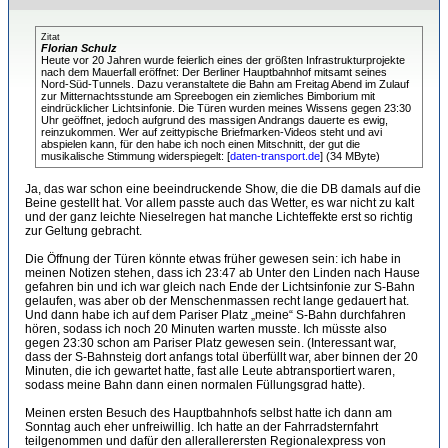
Zitat
Florian Schulz
Heute vor 20 Jahren wurde feierlich eines der größten Infrastrukturprojekte
nach dem Mauerfall eröffnet: Der Berliner Hauptbahnhof mitsamt seines
Nord-Süd-Tunnels. Dazu veranstaltete die Bahn am Freitag Abend im Zulauf
zur Mitternachtsstunde am Spreebogen ein ziemliches Bimborium mit
eindrücklicher Lichtsinfonie. Die Türen wurden meines Wissens gegen 23:30
Uhr geöffnet, jedoch aufgrund des massigen Andrangs dauerte es ewig,
reinzukommen. Wer auf zeittypische Briefmarken-Videos steht und avi
abspielen kann, für den habe ich noch einen Mitschnitt, der gut die
musikalische Stimmung widerspiegelt: [
daten-transport.de
] (34 MByte)
Ja, das war schon eine beeindruckende Show, die die DB damals auf die
Beine gestellt hat. Vor allem passte auch das Wetter, es war nicht zu kalt
und der ganz leichte Nieselregen hat manche Lichteffekte erst so richtig
zur Geltung gebracht.
Die Öffnung der Türen könnte etwas früher gewesen sein: ich habe in
meinen Notizen stehen, dass ich 23:47 ab Unter den Linden nach Hause
gefahren bin und ich war gleich nach Ende der Lichtsinfonie zur S-Bahn
gelaufen, was aber ob der Menschenmassen recht lange gedauert hat.
Und dann habe ich auf dem Pariser Platz „meine“ S-Bahn durchfahren
hören, sodass ich noch 20 Minuten warten musste. Ich müsste also
gegen 23:30 schon am Pariser Platz gewesen sein. (Interessant war,
dass der S-Bahnsteig dort anfangs total überfüllt war, aber binnen der 20
Minuten, die ich gewartet hatte, fast alle Leute abtransportiert waren,
sodass meine Bahn dann einen normalen Füllungsgrad hatte).
Meinen ersten Besuch des Hauptbahnhofs selbst hatte ich dann am
Sonntag auch eher unfreiwillig. Ich hatte an der Fahrradsternfahrt
teilgenommen und dafür den allerallerersten Regionalexpress von