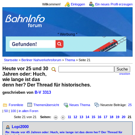
Willkommen!
Einloggen
Ein neues Profil erzeugen
* Werbung *
Startseite
>
Berliner Nahverkehrsforum
>
Thema
> Seite 21
Heute vor 25 und 30
Jahren oder: Huch,
erweitert
wie lange ist das
denn her? Der Thread für historisches.
geschrieben von
B-V 3313
Forenliste
Themenübersicht
Neues Thema
Neueste Beiträge:
25
|
50
|
100
|
in allen Foren
Seite 21 von 21
Seiten:
11
12
13
14
15
16
17
18
19
20
21
Lopi2000
Re: Heute vor 45 Jahren oder: Huch, wie lange ist das denn her? Der Thread für