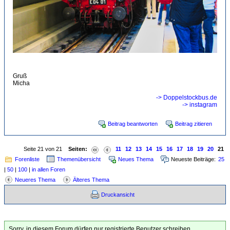
Gruß
Micha
-> Doppelstockbus.de
-> instagram
Beitrag beantworten
Beitrag zitieren
Seite 21 von 21
Seiten:
11
12
13
14
15
16
17
18
19
20
21
Forenliste
Themenübersicht
Neues Thema
Neueste Beiträge:
25
|
50
|
100
|
in allen Foren
Neueres Thema
Älteres Thema
Druckansicht
Sorry, in diesem Forum dürfen nur registrierte Benutzer schreiben.