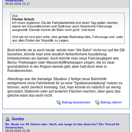
historisches.
26.05.2026 21:17
Zitat
Florian Schulz
Ich muss ergänzen: Da der Fahrplanbetrieb erst einen Tag später startete,
waren am Gesundbrunnen und Südkreuz auch historische Fahrzeuge
ausgestellt. Damals konnte die Bahn noch groß. Und bunt!
Und wie ich erst jetzt sehe, eine geniale Marketing-Idee, Fahrzeuge und -ziele
aus allen Enden der Republik zu zeigen.
Bunt könnte sie ja auch heute: würde man "die Bahn" nicht nur auf die DB
beziehen, könnte man eine deutlich farbenfrohere Ausstellung
hinbekommen als damals. Auch könnte man neue Fahrzeugtypen wie
Bemu-Triebwagen oder Wasserstofftriebwagen zeigen, die es zwar
grundsätzlich in der Region bereits gibt, aber halt doch eher in
Randbereichen.
Allerdings war die damalige Situation 2 fertige neue Bahnhöfe
weitgehend ohne Fahrbetrieb für so eine "Spaßveranstaltung" nutzen zu
können, wohl ziemlich einmalig. Gut, man könnte es natürlich an wenig
genutzten Stationen oder auf anderen Flächen machen, aber ganz das
gleiche wäre das wohl nicht.
Beitrag beantworten
Beitrag zitieren
Jumbo
Re: Heute vor 45 Jahren oder: Huch, wie lange ist das denn her? Der Thread für
historisches.
26.05.2026 21:30