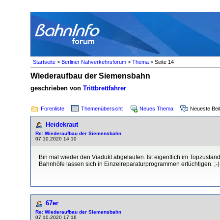
Startseite
>
Berliner Nahverkehrsforum
>
Thema
> Seite 14
Wiederaufbau der Siemensbahn
geschrieben von
Trittbrettfahrer
Forenliste
Themenübersicht
Neues Thema
Neueste Bei
Heidekraut
Re: Wiederaufbau der Siemensbahn
07.10.2020 14:10
Bin mal wieder den Viadukt abgelaufen. Ist eigentlich im Topzust
Bahnhöfe lassen sich in Einzelreparaturprogrammen ertüchtigen. ;-)
67er
Re: Wiederaufbau der Siemensbahn
07.10.2020 17:16