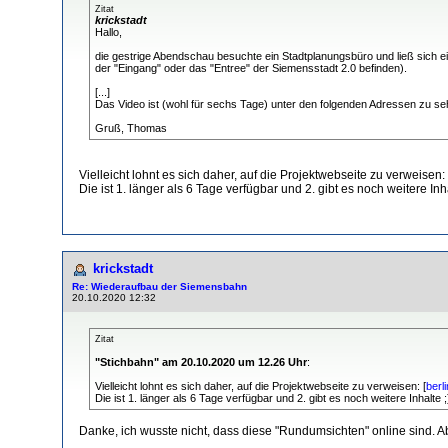
Zitat
krickstadt
Hallo,
die gestrige Abendschau besuchte ein Stadtplanungsbüro und ließ sich ein
der "Eingang" oder das "Entree" der Siemensstadt 2.0 befinden).
[...]
Das Video ist (wohl für sechs Tage) unter den folgenden Adressen zu s
Gruß, Thomas
Vielleicht lohnt es sich daher, auf die Projektwebseite zu verweisen: 
Die ist 1. länger als 6 Tage verfügbar und 2. gibt es noch weitere Inha
krickstadt
Re: Wiederaufbau der Siemensbahn
20.10.2020 12:32
Zitat
"Stichbahn" am 20.10.2020 um 12.26 Uhr
:
Vielleicht lohnt es sich daher, auf die Projektwebseite zu verweisen: [
berl
Die ist 1. länger als 6 Tage verfügbar und 2. gibt es noch weitere Inhalte ;
Danke, ich wusste nicht, dass diese "Rundumsichten" online sind. Abe