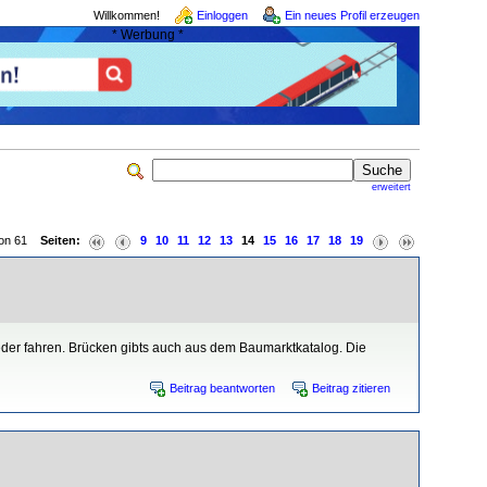
Willkommen!
Einloggen
Ein neues Profil erzeugen
* Werbung *
erweitert
 von 61
Seiten:
9
10
11
12
13
14
15
16
17
18
19
eder fahren. Brücken gibts auch aus dem Baumarktkatalog. Die
Beitrag beantworten
Beitrag zitieren