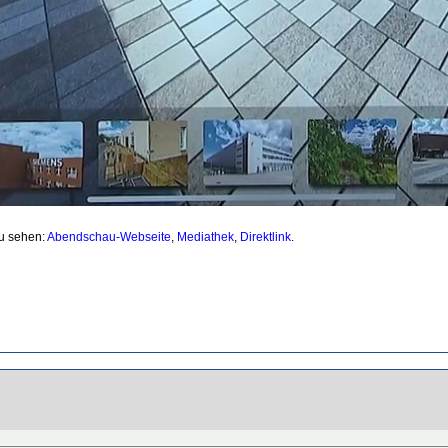
zu sehen:
Abendschau-Webseite
,
Mediathek
,
Direktlink
.