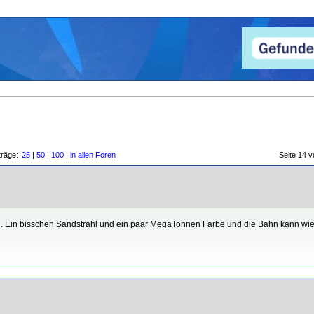
träge:
25
|
50
|
100
|
in allen Foren
Seite 14
and. Ein bisschen Sandstrahl und ein paar MegaTonnen Farbe und die Bahn kann wi