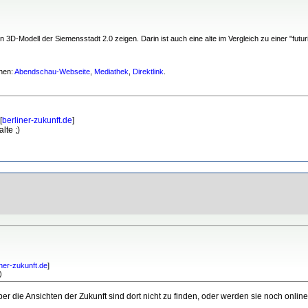
 3D-Modell der Siemensstadt 2.0 zeigen. Darin ist auch eine alte im Vergleich zu einer "futu
ehen:
Abendschau-Webseite
,
Mediathek
,
Direktlink
.
[
berliner-zukunft.de
]
lte ;)
iner-zukunft.de
]
)
r die Ansichten der Zukunft sind dort nicht zu finden, oder werden sie noch online