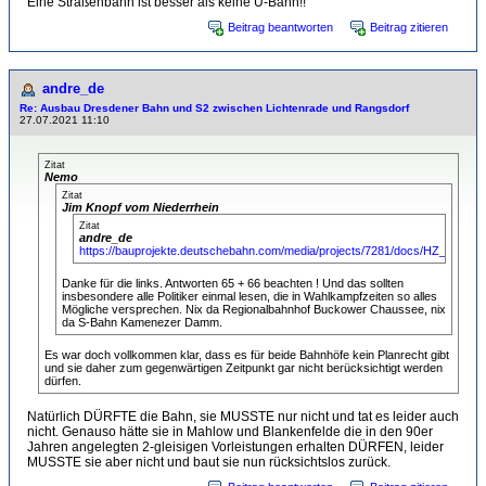
Eine Straßenbahn ist besser als keine U-Bahn!!
Beitrag beantworten
Beitrag zitieren
andre_de
Re: Ausbau Dresdener Bahn und S2 zwischen Lichtenrade und Rangsdorf
27.07.2021 11:10
Zitat
Nemo
Zitat
Jim Knopf vom Niederrhein
Zitat
andre_de
https://bauprojekte.deutschebahn.com/media/projects/7281/docs/HZ_dresd
Danke für die links. Antworten 65 + 66 beachten ! Und das sollten
insbesondere alle Politiker einmal lesen, die in Wahlkampfzeiten so alles
Mögliche versprechen. Nix da Regionalbahnhof Buckower Chaussee, nix
da S-Bahn Kamenezer Damm.
Es war doch vollkommen klar, dass es für beide Bahnhöfe kein Planrecht gibt
und sie daher zum gegenwärtigen Zeitpunkt gar nicht berücksichtigt werden
dürfen.
Natürlich DÜRFTE die Bahn, sie MUSSTE nur nicht und tat es leider auch
nicht. Genauso hätte sie in Mahlow und Blankenfelde die in den 90er
Jahren angelegten 2-gleisigen Vorleistungen erhalten DÜRFEN, leider
MUSSTE sie aber nicht und baut sie nun rücksichtslos zurück.