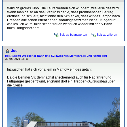
Wirklich großes Kino. Die Leute werden sich wundern, wie leise das wird.
Wenn man da so an das Stahlross denkt, dass prominent den Beitrag
eröffnet und schließt, nicht ohne den Schlenker, dass wir das Tempo nach
Dresden alle schon erlebt haben, vorausgesetzt man ist ne Frühgeburt
wie ich. Ich würd' mich schon freuen wenn ich wieder mit der S-Bahn
nach Rangsdorf darf.
Beitrag beantworten
Beitrag zitieren
Joe
Re: Ausbau Dresdener Bahn und S2 zwischen Lichtenrade und Rangsdorf
30.05.2021 18:11
Inzwischen hat sich vor allem in Mahlow einiges getan:
Da die Berliner Str. demnächst anscheinend auch für Radfahrer und
Füßgänger gesperrt wird, entstand dort ein Treppen-/Aufzugsbau über
die Gleise