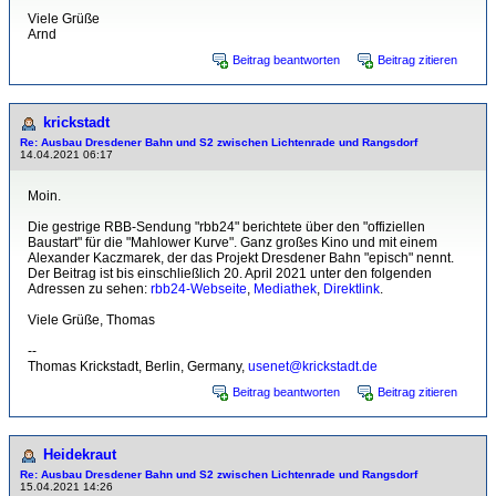
Viele Grüße
Arnd
Beitrag beantworten
Beitrag zitieren
krickstadt
Re: Ausbau Dresdener Bahn und S2 zwischen Lichtenrade und Rangsdorf
14.04.2021 06:17
Moin.
Die gestrige RBB-Sendung "rbb24" berichtete über den "offiziellen
Baustart" für die "Mahlower Kurve". Ganz großes Kino und mit einem
Alexander Kaczmarek, der das Projekt Dresdener Bahn "episch" nennt.
Der Beitrag ist bis einschließlich 20. April 2021 unter den folgenden
Adressen zu sehen:
rbb24-Webseite
,
Mediathek
,
Direktlink
.
Viele Grüße, Thomas
--
Thomas Krickstadt, Berlin, Germany,
usenet@krickstadt.de
Beitrag beantworten
Beitrag zitieren
Heidekraut
Re: Ausbau Dresdener Bahn und S2 zwischen Lichtenrade und Rangsdorf
15.04.2021 14:26