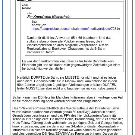
Zitat
Nemo
Zitat
Jim Knopf vom Niederrhein
Zitat
andre_de
https://bauprojekte.deutschebahn.com/media/projects/7281/docs/HZ
Danke für die links. Antworten 65 + 66 beachten ! Und das
sollten insbesondere alle Politiker einmal lesen, die in
Wahlkampfzeiten so alles Mögliche versprechen. Nix da
Regionalbahnhof Buckower Chaussee, nix da S-Bahn
Kamenezer Damm.
Es war doch vollkommen klar, dass es für beide Bahnhöfe kein
Planrecht gibt und sie daher zum gegenwärtigen Zeitpunkt gar nicht
berücksichtigt werden dürfen.
Natürlich DÜRFTE die Bahn, sie MUSSTE nur nicht und tat es leider
auch nicht. Genauso hätte sie in Mahlow und Blankenfelde die in den
90er Jahren angelegten 2-gleisigen Vorleistungen erhalten DÜRFEN,
leider MUSSTE sie aber nicht und baut sie nun rücksichtslos zurück.
Sicher kann man DB Netz für Manches kritisieren, aber im vorliegenden Fall
ist sie meiner Meinung nach wirklich der falsche Prügelknabe.
Das "Pilzkonzept" einschließlich des Wiederaufbaus der Dresdener Bahn
wurde nämlich schon vor ziemlich genau 30 (dreißig!) Jahren in seinen
Grundzügen beschlossen und das PFV des hier diskutierten Abschnitts
schon in 1997 eingeleitet. Da hatten Berlin, Brandenburg, der VBB sowie der
Kreis Teltow-Fläming doch wohl mehr als genügend Zeit und Gelegenheiten,
konkret zu sagen, was sie denn nun an S-Bahn- und/oder Regionalbahn-
Infrastruktur in diesem Korridor genau wo wann haben zu wollen gedenken
und dies gegenüber DB Netz/EBA/BMV zu Papier zu bringen. Da von der