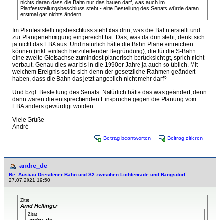
nichts daran dass die Bahn nur das bauen darf, was auch im
Planfeststellungsbeschluss steht - eine Bestellung des Senats würde daran
erstmal gar nichts ändern.
Im Planfeststellungsbeschluss steht das drin, was die Bahn erstellt und
zur Plangenehmigung eingereicht hat. Das, was da drin steht, denkt sich
ja nicht das EBA aus. Und natürlich hätte die Bahn Pläne einreichen
können (inkl. einfach herzuleitender Begründung), die für die S-Bahn
eine zweite Gleisachse zumindest planerisch berücksichtigt, sprich nicht
verbaut. Genau dies war bis in die 1990er Jahre ja auch so üblich. Mit
welchem Ereignis sollte sich denn der gesetzliche Rahmen geändert
haben, dass die Bahn das jetzt angeblich nicht mehr darf?
Und bzgl. Bestellung des Senats: Natürlich hätte das was geändert, denn
dann wären die entsprechenden Einsprüche gegen die Planung vom
EBA anders gewürdigt worden.
Viele Grüße
André
Beitrag beantworten
Beitrag zitieren
andre_de
Re: Ausbau Dresdener Bahn und S2 zwischen Lichtenrade und Rangsdorf
27.07.2021 19:50
Zitat
Arnd Hellinger
Zitat
andre_de