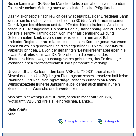
Sicher kann man DB Netz für Manches kritisieren, aber im vorliegenden
Fall ist sie meiner Meinung nach wirklich der falsche Prügelknabe.
Das "Pilzkonzept" einschließlich des Wiederaufbaus der Dresdener Bahn
wurde nämlich schon vor ziemlich genau 30 (dreißig!) Jahren in seinen
Grundzügen beschlossen und das PFV des hier diskutierten Abschnitts
schon in 1997 eingeleitet. Da hatten Berlin, Brandenburg, der VBB sowie
der Kreis Teltow-Fläming doch wohl mehr als genügend Zeit und
Gelegenheiten, konkret zu sagen, was sie denn nun an S-Bahn-
und/oder Regionalbahn-Infrastruktur in diesem Korridor genau wo wann
haben zu wollen gedenken und dies gegenüber DB Netz/EBA/BMV zu
Papier zu bringen. Da von der genannten "Bestellerseite" aber eben nie
etwas Konkretes kam, war DB Netz eben an die Vorgabe des
Bbundesschienenwegeausbaugesetzes gebunden, das für derartige
Vorhaben eben "Wirtschaftlichkeit und Sparsamkeit" verlangt.
Unverbindliche Kaffeerunden beim VBB a la "i2030" - zumal nach
Abschluss eines fast 30jährigen Planungsprozesses - ersetzen halt keine
Planungs- und Realisierungsverträge, sondern erinnern an Radio-
Wunschkonzerte früherer Jahrzehnte, bei denen auch immer nur ein
kleiner Teil der Wünsche erfüllt werden konnte.
Also bitte hier weniger auf DB Netz, sondern mehr auf SenUVK,
"Potsdam", VBB und Kreis TF eindreschen. Danke...
Viele Grüße
Arnd
Beitrag beantworten
Beitrag zitieren