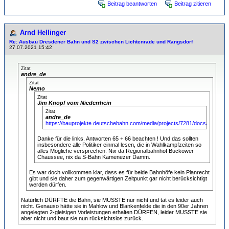
Beitrag beantworten
Beitrag zitieren
Arnd Hellinger
Re: Ausbau Dresdener Bahn und S2 zwischen Lichtenrade und Rangsdorf
27.07.2021 15:42
Zitat
andre_de
Zitat
Nemo
Zitat
Jim Knopf vom Niederrhein
Zitat
andre_de
https://bauprojekte.deutschebahn.com/media/projects/7281/docs/HZ_dr
Danke für die links. Antworten 65 + 66 beachten ! Und das sollten
insbesondere alle Politiker einmal lesen, die in Wahlkampfzeiten so
alles Mögliche versprechen. Nix da Regionalbahnhof Buckower
Chaussee, nix da S-Bahn Kamenezer Damm.
Es war doch vollkommen klar, dass es für beide Bahnhöfe kein Planrecht
gibt und sie daher zum gegenwärtigen Zeitpunkt gar nicht berücksichtigt
werden dürfen.
Natürlich DÜRFTE die Bahn, sie MUSSTE nur nicht und tat es leider auch
nicht. Genauso hätte sie in Mahlow und Blankenfelde die in den 90er Jahren
angelegten 2-gleisigen Vorleistungen erhalten DÜRFEN, leider MUSSTE sie
aber nicht und baut sie nun rücksichtslos zurück.