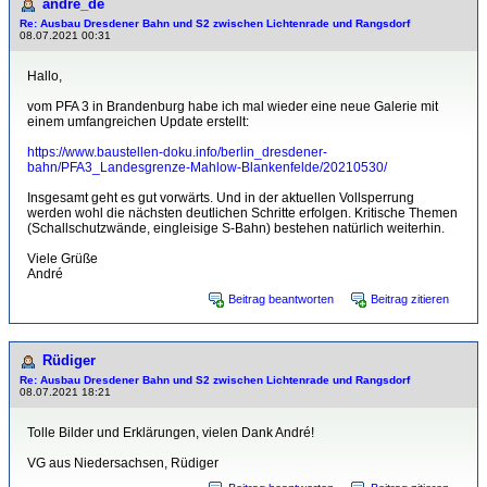
andre_de
Re: Ausbau Dresdener Bahn und S2 zwischen Lichtenrade und Rangsdorf
08.07.2021 00:31
Hallo,
vom PFA 3 in Brandenburg habe ich mal wieder eine neue Galerie mit
einem umfangreichen Update erstellt:
https://www.baustellen-doku.info/berlin_dresdener-
bahn/PFA3_Landesgrenze-Mahlow-Blankenfelde/20210530/
Insgesamt geht es gut vorwärts. Und in der aktuellen Vollsperrung
werden wohl die nächsten deutlichen Schritte erfolgen. Kritische Themen
(Schallschutzwände, eingleisige S-Bahn) bestehen natürlich weiterhin.
Viele Grüße
André
Beitrag beantworten
Beitrag zitieren
Rüdiger
Re: Ausbau Dresdener Bahn und S2 zwischen Lichtenrade und Rangsdorf
08.07.2021 18:21
Tolle Bilder und Erklärungen, vielen Dank André!
VG aus Niedersachsen, Rüdiger