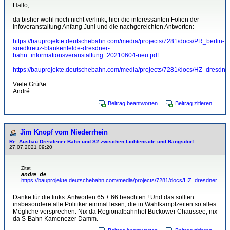
Hallo,
da bisher wohl noch nicht verlinkt, hier die interessanten Folien der
Infoveranstaltung Anfang Juni und die nachgereichten Antworten:
https://bauprojekte.deutschebahn.com/media/projects/7281/docs/PR_berlin-
suedkreuz-blankenfelde-dresdner-
bahn_informationsveranstaltung_20210604-neu.pdf
https://bauprojekte.deutschebahn.com/media/projects/7281/docs/HZ_dresd
Viele Grüße
André
Beitrag beantworten
Beitrag zitieren
Jim Knopf vom Niederrhein
Re: Ausbau Dresdener Bahn und S2 zwischen Lichtenrade und Rangsdorf
27.07.2021 09:20
Zitat
andre_de
https://bauprojekte.deutschebahn.com/media/projects/7281/docs/HZ_dresdner_ba
Danke für die links. Antworten 65 + 66 beachten ! Und das sollten
insbesondere alle Politiker einmal lesen, die in Wahlkampfzeiten so alles
Mögliche versprechen. Nix da Regionalbahnhof Buckower Chaussee, nix
da S-Bahn Kamenezer Damm.