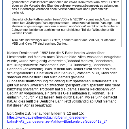
genannten "Bestellerseite" aber eben nie etwas Konkretes kam, war DB Netz
eben an die Vorgabe des Bbundesschienenwegeausbaugesetzes gebunden,
das für derartige Vorhaben eben "Wirtschaftlichkeit und Sparsamkeit"
verlangt.
Unverbindliche Kaffeerunden beim VBB a la "i2030" - zumal nach Abschluss
eines fast 30jährigen Planungsprozesses - ersetzen halt keine Planungs- und
Realisierungsverträge, sondern erinnern an Radio-Wunschkonzerte früherer
Jahrzehnte, bei denen auch immer nur ein kleiner Teil der Wünsche erfüllt
werden konnte.
Also bitte hier weniger auf DB Netz, sondern mehr auf SenUVK, "Potsdam",
VBB und Kreis TF eindreschen. Danke...
Kleiner Denkanstoß: 1992 fuhr die S-Bahn bereits wieder über
Lichtenrade und Mahlow nach Blankenfelde. Alles, was dabei neugebaut
wurde, wurde zweigleisig vorbereitet (Bahnhof Mahlow, Bahndamm,
Kreuzungsbauwerk Potsdamer Kurve, EÜ Tunnelweg, Bahndamm,
Bahnhof Blankenfelde). Was ist denn aus Deiner Sicht damals so total
schief gelaufen? Da hat auch kein SenUVK, Potsdam, VBB, Kreis oder
sonstwer was bestellt. Und auch damals galt eine
Bundeshaushaltsordnung mit Zwang zum sparsamen Mitteleinsatz. Es
gibt nur einen Unterschied zwischen "perspektivisch sparsam" und "sehr
kurzfristig sparsam". Trotzdem hat die (damals noch) Reichsbahn von
Beginn an vorgesehen, ein zweites Gleis aufbauen zu können. Teils
einfach nur durch Platz lassen, teils durch Bauen, wo es Sinn gemacht
hat. All dies reißt die Deutsche Bahn jetzt vollständig ab! Und niemand
hat diesen Abriss beauftragt!
Edit: Siehe z.B. hier auf den Bildern 9, 12 und 15:
https://www.baustellen-doku.info/berlin_dresdener-
bahn/PFA3_Landesgrenze-Mahlow-Blankenfelde/20200418_2/