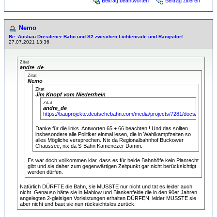
Beitrag beantworten
Beitrag zitieren
Nemo
Re: Ausbau Dresdener Bahn und S2 zwischen Lichtenrade und Rangsdorf
27.07.2021 13:36
Zitat
andre_de
Zitat
Nemo
Zitat
Jim Knopf vom Niederrhein
Zitat
andre_de
https://bauprojekte.deutschebahn.com/media/projects/7281/docs/HZ_dr
Danke für die links. Antworten 65 + 66 beachten ! Und das sollten
insbesondere alle Politiker einmal lesen, die in Wahlkampfzeiten so
alles Mögliche versprechen. Nix da Regionalbahnhof Buckower
Chaussee, nix da S-Bahn Kamenezer Damm.
Es war doch vollkommen klar, dass es für beide Bahnhöfe kein Planrecht
gibt und sie daher zum gegenwärtigen Zeitpunkt gar nicht berücksichtigt
werden dürfen.
Natürlich DÜRFTE die Bahn, sie MUSSTE nur nicht und tat es leider auch
nicht. Genauso hätte sie in Mahlow und Blankenfelde die in den 90er Jahren
angelegten 2-gleisigen Vorleistungen erhalten DÜRFEN, leider MUSSTE sie
aber nicht und baut sie nun rücksichtslos zurück.