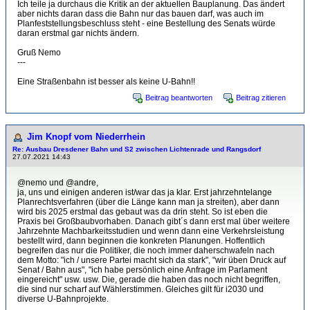
Ich teile ja durchaus die Kritik an der aktuellen Bauplanung. Das ändert
aber nichts daran dass die Bahn nur das bauen darf, was auch im
Planfeststellungsbeschluss steht - eine Bestellung des Senats würde
daran erstmal gar nichts ändern.
Gruß Nemo
---
Eine Straßenbahn ist besser als keine U-Bahn!!
Beitrag beantworten
Beitrag zitieren
Jim Knopf vom Niederrhein
Re: Ausbau Dresdener Bahn und S2 zwischen Lichtenrade und Rangsdorf
27.07.2021 14:43
@nemo und @andre,
ja, uns und einigen anderen ist/war das ja klar. Erst jahrzehntelange
Planrechtsverfahren (über die Länge kann man ja streiten), aber dann
wird bis 2025 erstmal das gebaut was da drin steht. So ist eben die
Praxis bei Großbaubvorhaben. Danach gibt´s dann erst mal über weitere
Jahrzehnte Machbarkeitsstudien und wenn dann eine Verkehrsleistung
bestellt wird, dann beginnen die konkreten Planungen. Hoffentlich
begreifen das nur die Politiker, die noch immer daherschwafeln nach
dem Motto: "ich / unsere Partei macht sich da stark", "wir üben Druck auf
Senat / Bahn aus", "ich habe persönlich eine Anfrage im Parlament
eingereicht" usw. usw. Die, gerade die haben das noch nicht begriffen,
die sind nur scharf auf Wählerstimmen. Gleiches gilt für i2030 und
diverse U-Bahnprojekte.