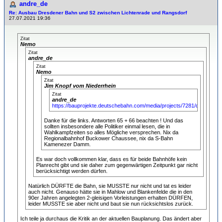
andre_de
Re: Ausbau Dresdener Bahn und S2 zwischen Lichtenrade und Rangsdorf
27.07.2021 19:36
Zitat
Nemo
Zitat
andre_de
Zitat
Nemo
Zitat
Jim Knopf vom Niederrhein
Zitat
andre_de
https://bauprojekte.deutschebahn.com/media/projects/7281/docs/HZ
Danke für die links. Antworten 65 + 66 beachten ! Und das
sollten insbesondere alle Politiker einmal lesen, die in
Wahlkampfzeiten so alles Mögliche versprechen. Nix da
Regionalbahnhof Buckower Chaussee, nix da S-Bahn
Kamenezer Damm.
Es war doch vollkommen klar, dass es für beide Bahnhöfe kein
Planrecht gibt und sie daher zum gegenwärtigen Zeitpunkt gar nicht
berücksichtigt werden dürfen.
Natürlich DÜRFTE die Bahn, sie MUSSTE nur nicht und tat es leider
auch nicht. Genauso hätte sie in Mahlow und Blankenfelde die in den
90er Jahren angelegten 2-gleisigen Vorleistungen erhalten DÜRFEN,
leider MUSSTE sie aber nicht und baut sie nun rücksichtslos zurück.
Ich teile ja durchaus die Kritik an der aktuellen Bauplanung. Das ändert aber