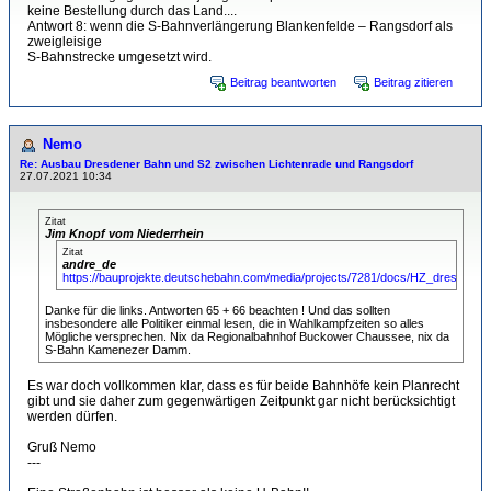
keine Bestellung durch das Land....
Antwort 8: wenn die S-Bahnverlängerung Blankenfelde – Rangsdorf als
zweigleisige
S-Bahnstrecke umgesetzt wird.
Beitrag beantworten
Beitrag zitieren
Nemo
Re: Ausbau Dresdener Bahn und S2 zwischen Lichtenrade und Rangsdorf
27.07.2021 10:34
Zitat
Jim Knopf vom Niederrhein
Zitat
andre_de
https://bauprojekte.deutschebahn.com/media/projects/7281/docs/HZ_dresdner
Danke für die links. Antworten 65 + 66 beachten ! Und das sollten
insbesondere alle Politiker einmal lesen, die in Wahlkampfzeiten so alles
Mögliche versprechen. Nix da Regionalbahnhof Buckower Chaussee, nix da
S-Bahn Kamenezer Damm.
Es war doch vollkommen klar, dass es für beide Bahnhöfe kein Planrecht
gibt und sie daher zum gegenwärtigen Zeitpunkt gar nicht berücksichtigt
werden dürfen.
Gruß Nemo
---