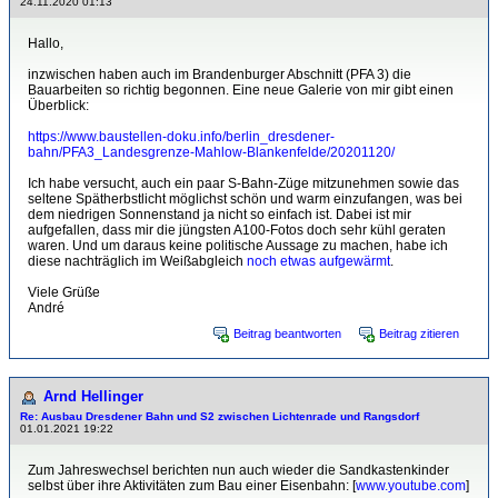
24.11.2020 01:13
Hallo,
inzwischen haben auch im Brandenburger Abschnitt (PFA 3) die
Bauarbeiten so richtig begonnen. Eine neue Galerie von mir gibt einen
Überblick:
https://www.baustellen-doku.info/berlin_dresdener-
bahn/PFA3_Landesgrenze-Mahlow-Blankenfelde/20201120/
Ich habe versucht, auch ein paar S-Bahn-Züge mitzunehmen sowie das
seltene Spätherbstlicht möglichst schön und warm einzufangen, was bei
dem niedrigen Sonnenstand ja nicht so einfach ist. Dabei ist mir
aufgefallen, dass mir die jüngsten A100-Fotos doch sehr kühl geraten
waren. Und um daraus keine politische Aussage zu machen, habe ich
diese nachträglich im Weißabgleich
noch etwas aufgewärmt
.
Viele Grüße
André
Beitrag beantworten
Beitrag zitieren
Arnd Hellinger
Re: Ausbau Dresdener Bahn und S2 zwischen Lichtenrade und Rangsdorf
01.01.2021 19:22
Zum Jahreswechsel berichten nun auch wieder die Sandkastenkinder
selbst über ihre Aktivitäten zum Bau einer Eisenbahn: [
www.youtube.com
]