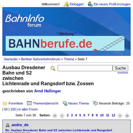
Willkommen!
Einloggen
Ein neues Profil erzeugen
* Werbung *
Startseite
>
Berliner Nahverkehrsforum
>
Thema
> Seite 7
Ausbau Dresdener
Bahn und S2
erweitert
zwischen
Lichtenrade und Rangsdorf bzw. Zossen
geschrieben von
Arnd Hellinger
Forenliste
Themenübersicht
Neues Thema
Neueste Beiträge:
25
|
50
|
100
|
in allen Foren
Seite 7 von 36
Seiten:
2
3
4
5
6
7
8
9
10
11
12
andre_de
Re: Ausbau Dresdener Bahn und S2 zwischen Lichtenrade und Rangsdorf