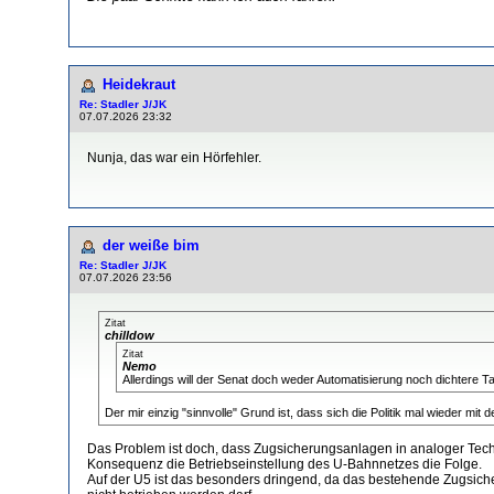
Heidekraut
Re: Stadler J/JK
07.07.2026 23:32
Nunja, das war ein Hörfehler.
der weiße bim
Re: Stadler J/JK
07.07.2026 23:56
Zitat
chilldow
Zitat
Nemo
Allerdings will der Senat doch weder Automatisierung noch dichtere T
Der mir einzig "sinnvolle" Grund ist, dass sich die Politik mal wieder mit de
Das Problem ist doch, dass Zugsicherungsanlagen in analoger Techni
Konsequenz die Betriebseinstellung des U-Bahnnetzes die Folge.
Auf der U5 ist das besonders dringend, da das bestehende Zugsich