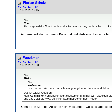
Florian Schulz
Re: Stadler J/JK
07.07.2026 15:15
Zitat
Nemo
Allerdings will der Senat doch weder Automatisierung noch dichtere Takt
Der Senat will dadurch mehr Kapazität und Verlässlichkeit schaffen. 
Wutzkman
Re: Stadler J/JK
07.07.2026 18:33
Zitat
M48er
Zitat
Wutzkman
Doch schon. Wir haben ja nicht mal genug Fahrer für einen stabilen 5
Das ist totaler Quatsch!
Man kann mit konventionellen Signalsystemen und ESTWs Taktfolgen bis 
und das zeigt die MVG auf ihren Stammstrecken noch heute.
Du hast den Kern der Aussage nicht verstanden, wusstest aber sofort