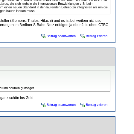
ards, die sich nicht in die internationale Entwicklungen z.B. beim
 einen neuen Standard in den laufenden Betrieb zu integrieren als um die
ungen bauen lassen muss.
ler (Siemens, Thales, Hitachi) und es ist bei weitem nicht so,
neuerungen im Berliner S-Bahn-Netz erfolgen ja ebenfalls ohne CTBC
Beitrag beantworten
Beitrag zitieren
 und deutlich günstiger.
t ganz schön ins Geld.
Beitrag beantworten
Beitrag zitieren