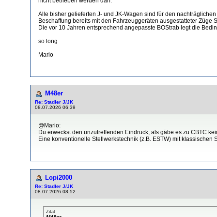
nicht betrieben werden darf.
Alle bisher gelieferten J- und JK-Wagen sind für den nachträgliche
Beschaffung bereits mit den Fahrzeuggeräten ausgestatteter Züge S
Die vor 10 Jahren entsprechend angepasste BOStrab legt die Bedin
so long
Mario
M48er
Re: Stadler J/JK
08.07.2026 06:39
@Mario:
Du erweckst den unzutreffenden Eindruck, als gäbe es zu CBTC keine
Eine konventionelle Stellwerkstechnik (z.B. ESTW) mit klassischen
Lopi2000
Re: Stadler J/JK
08.07.2026 08:52
Zitat
M48er