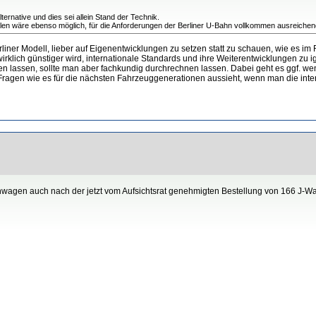
rnative und dies sei allein Stand der Technik.
alen wäre ebenso möglich, für die Anforderungen der Berliner U-Bahn vollkommen ausreichend
erliner Modell, lieber auf Eigenentwicklungen zu setzen statt zu schauen, wie es 
irklich günstiger wird, internationale Standards und ihre Weiterentwicklungen zu ig
en lassen, sollte man aber fachkundig durchrechnen lassen. Dabei geht es ggf. w
Fragen wie es für die nächsten Fahrzeuggenerationen aussieht, wenn man die inter
agen auch nach der jetzt vom Aufsichtsrat genehmigten Bestellung von 166 J-Wag