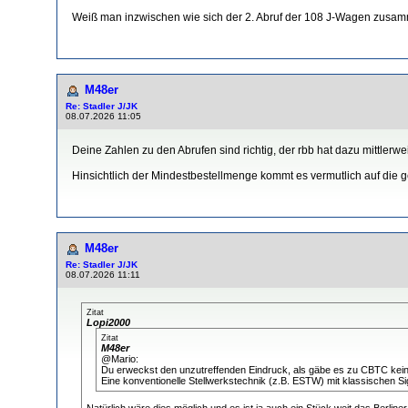
Weiß man inzwischen wie sich der 2. Abruf der 108 J-Wagen zus
M48er
Re: Stadler J/JK
08.07.2026 11:05
Deine Zahlen zu den Abrufen sind richtig, der rbb hat dazu mittlerwei
Hinsichtlich der Mindestbestellmenge kommt es vermutlich auf die 
M48er
Re: Stadler J/JK
08.07.2026 11:11
Zitat
Lopi2000
Zitat
M48er
@Mario:
Du erweckst den unzutreffenden Eindruck, als gäbe es zu CBTC keine A
Eine konventionelle Stellwerkstechnik (z.B. ESTW) mit klassischen S
Natürlich wäre dies möglich und es ist ja auch ein Stück weit das Berli