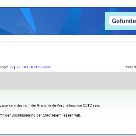
träge:
25
|
50
|
100
|
in allen Foren
Seite
e, also kann das nicht der Grund für die Anschaffung von CBTC sein.
it der Digitalisierung der Stadt feiern lassen will.