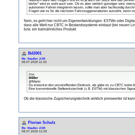
bisher" wird es wohl auch sein. Ob es aber wirklich günstiger wird, inter
autonomen Fahren integrieren lassen, sollte man aber fachkundig durchr
Fragen wie es für die nächsten Fahrzeuggenerationen aussieht, wenn man
Nein, es geht hier nicht um Eigenentwicklungen. ESTWs oder Digital
dass alle Welt nur CBTC in Bestandssysteme einbaut (bei neuen Lini
bzw. ein bahnähnliches Produkt.
Bd2001
Re: Stadler J/JK
08.07.2026 11:33
Zitat
M48er
@Mario:
Du erweckst den unzutreffenden Eindruck, als gäbe es zu CBTC keine Alte
Eine konventionelle Stellwerkstechnik (z.B. ESTW) mit klassischen Sign
Ob die klassische Zugsicherungstechnik wirklich preiswerter ist kan
Florian Schulz
Re: Stadler J/JK
08.07.2026 12:26