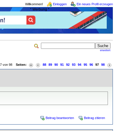
Willkommen!
Einloggen
Ein neues Profil erzeugen
* Werbung *
erweitert
 97 von 98
Seiten:
88
89
90
91
92
93
94
95
96
97
98
Beitrag beantworten
Beitrag zitieren