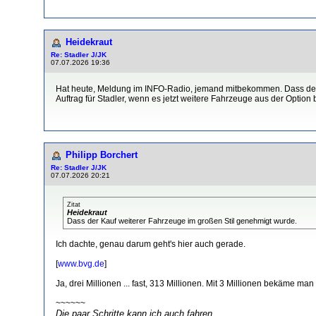
Heidekraut
Re: Stadler J/JK
07.07.2026 19:36
Hat heute, Meldung im INFO-Radio, jemand mitbekommen. Dass der K
Auftrag für Stadler, wenn es jetzt weitere Fahrzeuge aus der Option
Philipp Borchert
Re: Stadler J/JK
07.07.2026 20:21
Zitat
Heidekraut
Dass der Kauf weiterer Fahrzeuge im großen Stil genehmigt wurde.
Ich dachte, genau darum geht's hier auch gerade.
[
www.bvg.de
]
Ja, drei Millionen ... fast, 313 Millionen. Mit 3 Millionen bekäme m
~~~~~~
Die paar Schritte kann ich auch fahren.