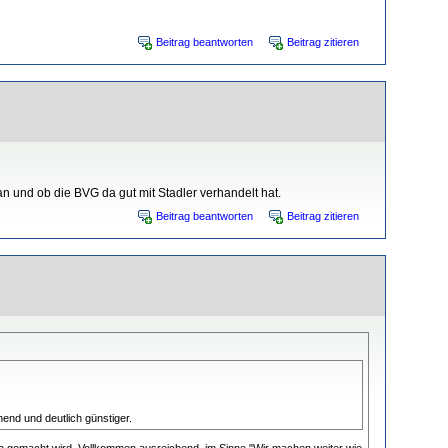
Beitrag beantworten
Beitrag zitieren
n und ob die BVG da gut mit Stadler verhandelt hat.
Beitrag beantworten
Beitrag zitieren
end und deutlich günstiger.
t so gemacht wird. Vollkommen ausreichend, im Sinne "Wir machen weiter wie