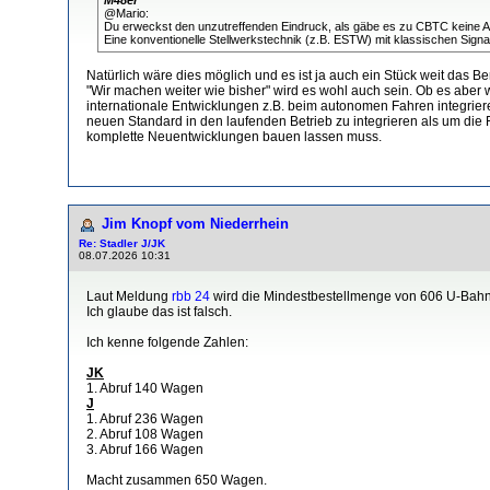
@Mario:
Du erweckst den unzutreffenden Eindruck, als gäbe es zu CBTC keine Alte
Eine konventionelle Stellwerkstechnik (z.B. ESTW) mit klassischen Sign
Natürlich wäre dies möglich und es ist ja auch ein Stück weit das B
"Wir machen weiter wie bisher" wird es wohl auch sein. Ob es aber w
internationale Entwicklungen z.B. beim autonomen Fahren integrier
neuen Standard in den laufenden Betrieb zu integrieren als um die 
komplette Neuentwicklungen bauen lassen muss.
Jim Knopf vom Niederrhein
Re: Stadler J/JK
08.07.2026 10:31
Laut Meldung
rbb 24
wird die Mindestbestellmenge von 606 U-Bahnw
Ich glaube das ist falsch.
Ich kenne folgende Zahlen:
JK
1. Abruf 140 Wagen
J
1. Abruf 236 Wagen
2. Abruf 108 Wagen
3. Abruf 166 Wagen
Macht zusammen 650 Wagen.