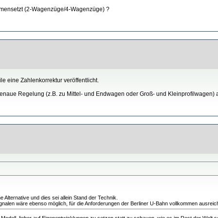
ammensetzt (2-Wagenzüge/4-Wagenzüge) ?
le eine Zahlenkorrektur veröffentlicht.
genaue Regelung (z.B. zu Mittel- und Endwagen oder Groß- und Kleinprofilwagen) a
lternative und dies sei allein Stand der Technik.
ignalen wäre ebenso möglich, für die Anforderungen der Berliner U-Bahn vollkommen ausreich
ner Modell, lieber auf Eigenentwicklungen zu setzen statt zu schauen, wie es im Rest der Wel