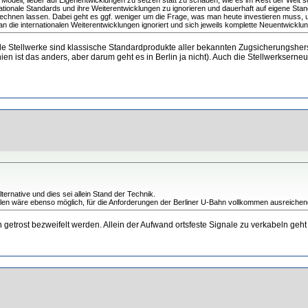
nationale Standards und ihre Weiterentwicklungen zu ignorieren und dauerhaft auf eigene Stand
echnen lassen. Dabei geht es ggf. weniger um die Frage, was man heute investieren muss, um
 die internationalen Weiterentwicklungen ignoriert und sich jeweils komplette Neuentwickl
e Stellwerke sind klassische Standardprodukte aller bekannten Zugsicherungsherstel
en ist das anders, aber darum geht es in Berlin ja nicht). Auch die Stellwerkser
rnative und dies sei allein Stand der Technik.
alen wäre ebenso möglich, für die Anforderungen der Berliner U-Bahn vollkommen ausreichend
n getrost bezweifelt werden. Allein der Aufwand ortsfeste Signale zu verkabeln geh