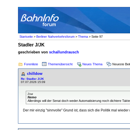
Startseite
>
Berliner Nahverkehrsforum
>
Thema
> Seite 97
Stadler J/JK
geschrieben von
schallundrausch
Forenliste
Themenübersicht
Neues Thema
Neueste Bei
chilldow
Re: Stadler J/JK
07.07.2026 15:09
Zitat
Nemo
Allerdings will der Senat doch weder Automatisierung noch dichtere Takt
Der mir einzig "sinnvolle" Grund ist, dass sich die Politik mal wieder m