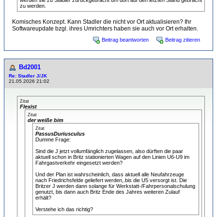
zu werden.
Komisches Konzept. Kann Stadler die nicht vor Ort aktualisieren? Ihr
Softwareupdate bzgl. ihres Umrichters haben sie auch vor Ort erhalten.
Beitrag beantworten
Beitrag zitieren
Bd2001
Re: Stadler J/JK
21.05.2026 21:02
Zitat
Flexist
Zitat
der weiße bim
Zitat
PassusDuriusculus
Dumme Frage:
Sind die J jetzt vollumfänglich zugelassen, also dürften die paar
aktuell schon in Britz stationierten Wagen auf den Linien U6-U9 im
Fahrgastverkehr eingesetzt werden?
Und der Plan ist wahrscheinlich, dass aktuell alle Neufahrzeuge
nach Friedrichsfelde geliefert werden,.bis die U5 versorgt ist. Die
Britzer J werden dann solange für Werkstatt-/Fahrpersonalschulung
genutzt, bis dann auch Britz Ende des Jahres weiteren Zulauf
erhält?
Verstehe ich das richtig?