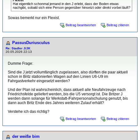
Hat eigentlich schonmal jemand in den J erlebt, dass der Boden etwas
nachgibt, sobald sich eine Person gegenüber hinsetzt oder direkt vorbei läuft?
Sowas bemerkt nur ein Flexist.
Beitrag beantworten
Beitrag zitieren
PassusDuriusculus
Re: Stadler J/JK
20.05.2026 22:13
Dumme Frage:
Sind die J jetzt vollumfänglich zugelassen, also dürften die paar aktuell
schon in Britz stationierten Wagen auf den Linien U6-U9 im
Fahrgastverkehr eingesetzt werden?
Und der Plan ist wahrscheinlich, dass aktuell alle Neufahrzeuge nach
Friedrichsfelde geliefert werden,.bis die U5 versorgt ist. Die Britzer J
werden dann solange für Werkstatt-/Fahrpersonalschulung genutzt, bis
dann auch Britz Ende des Jahres weiteren Zulauf erhält?
Verstehe ich das richtig?
Beitrag beantworten
Beitrag zitieren
der weiße bim