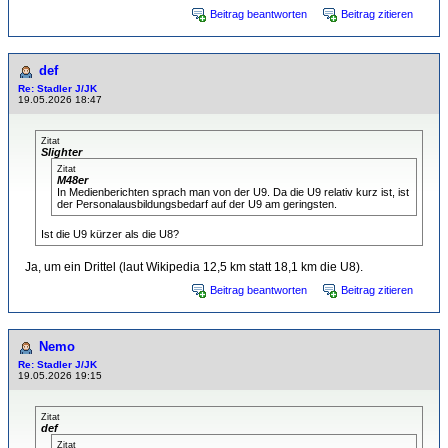
Beitrag beantworten
Beitrag zitieren
def
Re: Stadler J/JK
19.05.2026 18:47
Zitat
Slighter
Zitat
M48er
In Medienberichten sprach man von der U9. Da die U9 relativ kurz ist, ist
der Personalausbildungsbedarf auf der U9 am geringsten.
Ist die U9 kürzer als die U8?
Ja, um ein Drittel (laut Wikipedia 12,5 km statt 18,1 km die U8).
Beitrag beantworten
Beitrag zitieren
Nemo
Re: Stadler J/JK
19.05.2026 19:15
Zitat
def
Zitat