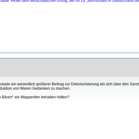
olade. Hinter dem wirtschaftlichen Erfolg, der im 19. Jahrhundert in Deutschland b
lade ein wesentlich größerer Beitrag zur Dekolonisierung als sich über den Sarot
e Produktion von Waren Gedanken zu machen.
en Bären* als Wappentier behalten hätten?