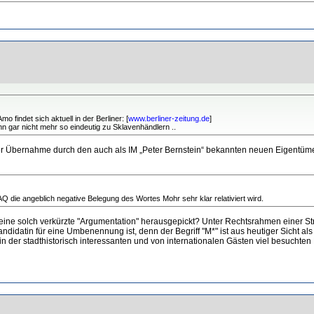
 findet sich aktuell in der Berliner: [
www.berliner-zeitung.de
]
dann gar nicht mehr so eindeutig zu Sklavenhändlern ..
 der Übernahme durch den auch als IM „Peter Bernstein“ bekannten neuen Eigentümer
AQ die angeblich negative Belegung des Wortes Mohr sehr klar relativiert wird.
 eine solch verkürzte "Argumentation" herausgepickt? Unter Rechtsrahmen einer S
idatin für eine Umbenennung ist, denn der Begriff "M*" ist aus heutiger Sicht als 
der stadthistorisch interessanten und von internationalen Gästen viel besuchten M