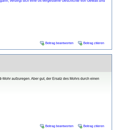
egann, verbirgt sich eine oft vergessene Geschichte von Gewalt und
Beitrag beantworten
Beitrag zitieren
ti-Mohr aufzuregen. Aber gut, der Ersatz des Mohrs durch einen
Beitrag beantworten
Beitrag zitieren