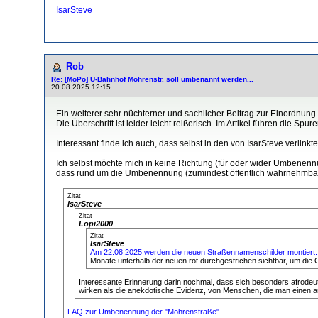
IsarSteve
Rob
Re: [MoPo] U-Bahnhof Mohrenstr. soll umbenannt werden...
20.08.2025 12:15
Ein weiterer sehr nüchterner und sachlicher Beitrag zur Einordnung vo
Die Überschrift ist leider leicht reißerisch. Im Artikel führen die Sp
Interessant finde ich auch, dass selbst in den von IsarSteve verlink
Ich selbst möchte mich in keine Richtung (für oder wider Umbenennu
dass rund um die Umbenennung (zumindest öffentlich wahrnehmbar) seh
Zitat
IsarSteve
Zitat
Lopi2000
Zitat
IsarSteve
Am 22.08.2025 werden die neuen Straßennamenschilder montiert. A
Monate unterhalb der neuen rot durchgestrichen sichtbar, um die O
Interessante Erinnerung darin nochmal, dass sich besonders afrodeu
wirken als die anekdotische Evidenz, von Menschen, die man einen
FAQ zur Umbenennung der "Mohrenstraße"