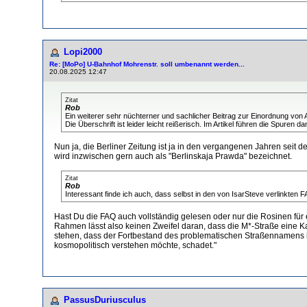
Lopi2000
Re: [MoPo] U-Bahnhof Mohrenstr. soll umbenannt werden...
20.08.2025 12:47
Zitat
Rob
Ein weiterer sehr nüchterner und sachlicher Beitrag zur Einordnung von Amo
Die Überschrift ist leider leicht reißerisch. Im Artikel führen die Spuren 
Nun ja, die Berliner Zeitung ist ja in den vergangenen Jahren seit
wird inzwischen gern auch als "Berlinskaja Prawda" bezeichnet.
Zitat
Rob
Interessant finde ich auch, dass selbst in den von IsarSteve verlinkten F
Hast Du die FAQ auch vollständig gelesen oder nur die Rosinen für
Rahmen lässt also keinen Zweifel daran, dass die M*-Straße eine Kand
stehen, dass der Fortbestand des problematischen Straßennamens in 
kosmopolitisch verstehen möchte, schadet."
PassusDuriusculus