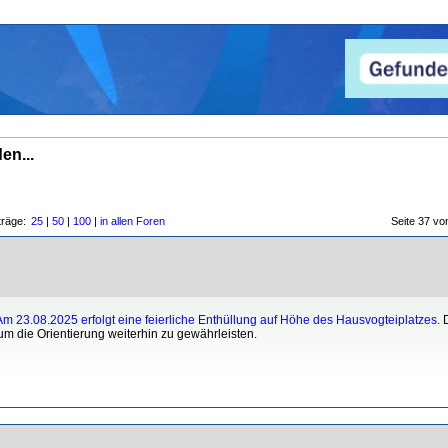
en...
träge:
25
|
50
|
100
|
in allen Foren
Seite 37 
 23.08.2025 erfolgt eine feierliche Enthüllung auf Höhe des Hausvogteiplatzes.
D
um die Orientierung weiterhin zu gewährleisten.