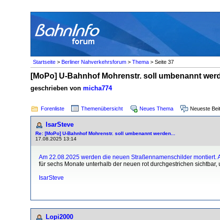
Startseite
>
Berliner Nahverkehrsforum
>
Thema
> Seite 37
[MoPo] U-Bahnhof Mohrenstr. soll umbenannt werd
geschrieben von
micha774
Forenliste
Themenübersicht
Neues Thema
Neueste Bei
IsarSteve
Re: [MoPo] U-Bahnhof Mohrenstr. soll umbenannt werden...
17.08.2025 13:14
Am 22.08.2025 werden die neuen Straßennamenschilder montiert. Am
für sechs Monate unterhalb der neuen rot durchgestrichen sichtbar, 
IsarSteve
Lopi2000