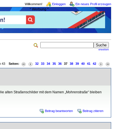
Willkommen!
Einloggen
Ein neues Profil erzeugen
* Werbung *
erweitert
von 43
Seiten:
32
33
34
35
36
37
38
39
40
41
42
ie alten Straßenschilder mit dem Namen „Mohrenstraße“ bleiben
Beitrag beantworten
Beitrag zitieren