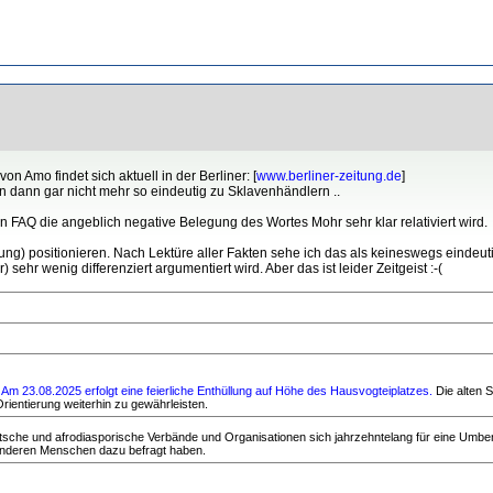
n Amo findet sich aktuell in der Berliner: [
www.berliner-zeitung.de
]
uren dann gar nicht mehr so eindeutig zu Sklavenhändlern ..
ten FAQ die angeblich negative Belegung des Wortes Mohr sehr klar relativiert wird.
ng) positionieren. Nach Lektüre aller Fakten sehe ich das als keineswegs eindeuti
r wenig differenziert argumentiert wird. Aber das ist leider Zeitgeist :-(
m 23.08.2025 erfolgt eine feierliche Enthüllung auf Höhe des Hausvogteiplatzes.
Die alten 
rientierung weiterhin zu gewährleisten.
tsche und afrodiasporische Verbände und Organisationen sich jahrzehntelang für eine Umb
 anderen Menschen dazu befragt haben.