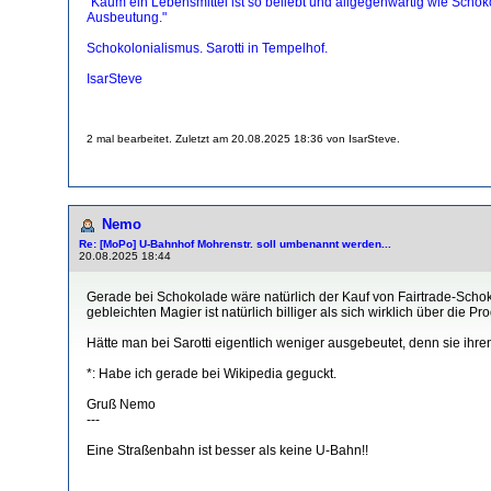
"Kaum ein Lebensmittel ist so beliebt und allgegenwärtig wie Schok
Ausbeutung."
Schokolonialismus. Sarotti in Tempelhof.
IsarSteve
2 mal bearbeitet. Zuletzt am 20.08.2025 18:36 von IsarSteve.
Nemo
Re: [MoPo] U-Bahnhof Mohrenstr. soll umbenannt werden...
20.08.2025 18:44
Gerade bei Schokolade wäre natürlich der Kauf von Fairtrade-Schoko
gebleichten Magier ist natürlich billiger als sich wirklich über di
Hätte man bei Sarotti eigentlich weniger ausgebeutet, denn sie ihr
*: Habe ich gerade bei Wikipedia geguckt.
Gruß Nemo
---
Eine Straßenbahn ist besser als keine U-Bahn!!