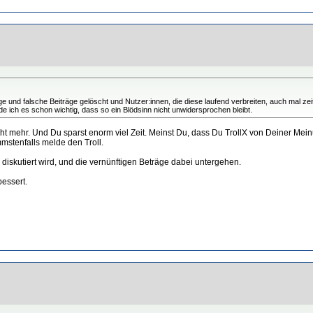
d falsche Beiträge gelöscht und Nutzer:innen, die diese laufend verbreiten, auch mal zeitwe
e ich es schon wichtig, dass so ein Blödsinn nicht unwidersprochen bleibt.
cht mehr. Und Du sparst enorm viel Zeit. Meinst Du, dass Du TrollX von Deiner Me
mmstenfalls melde den Troll.
 diskutiert wird, und die vernünftigen Beträge dabei untergehen.
essert.