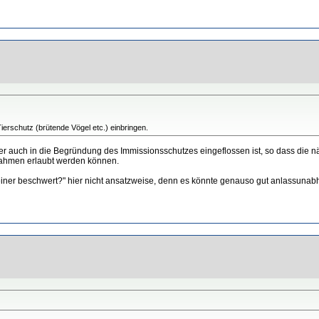
ierschutz (brütende Vögel etc.) einbringen.
eser auch in die Begründung des Immissionsschutzes eingeflossen ist, so dass di
nahmen erlaubt werden können.
 nur einer beschwert?" hier nicht ansatzweise, denn es könnte genauso gut anlassu