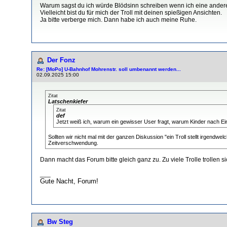
Warum sagst du ich würde Blödsinn schreiben wenn ich eine ande
Vielleicht bist du für mich der Troll mit deinen spießigen Ansichten.
Ja bitte verberge mich. Dann habe ich auch meine Ruhe.
Der Fonz
Re: [MoPo] U-Bahnhof Mohrenstr. soll umbenannt werden...
02.09.2025 15:00
Zitat
Latschenkiefer
Zitat
def
Jetzt weiß ich, warum ein gewisser User fragt, warum Kinder nach E
Sollten wir nicht mal mit der ganzen Diskussion "ein Troll stellt irgendw
Zeitverschwendung.
Dann macht das Forum bitte gleich ganz zu. Zu viele Trolle trollen si
___
Gute Nacht, Forum!
Bw Steg