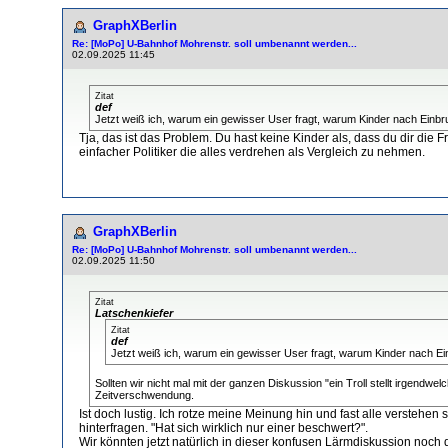
GraphXBerlin
Re: [MoPo] U-Bahnhof Mohrenstr. soll umbenannt werden...
02.09.2025 11:45
Zitat
def
Jetzt weiß ich, warum ein gewisser User fragt, warum Kinder nach Einb
Tja, das ist das Problem. Du hast keine Kinder als, dass du dir die 
einfacher Politiker die alles verdrehen als Vergleich zu nehmen.
GraphXBerlin
Re: [MoPo] U-Bahnhof Mohrenstr. soll umbenannt werden...
02.09.2025 11:50
Zitat
Latschenkiefer
Zitat
def
Jetzt weiß ich, warum ein gewisser User fragt, warum Kinder nach E
Sollten wir nicht mal mit der ganzen Diskussion "ein Troll stellt irgendw
Zeitverschwendung.
Ist doch lustig. Ich rotze meine Meinung hin und fast alle verstehen
hinterfragen. "Hat sich wirklich nur einer beschwert?".
Wir könnten jetzt natürlich in dieser konfusen Lärmdiskussion noch 