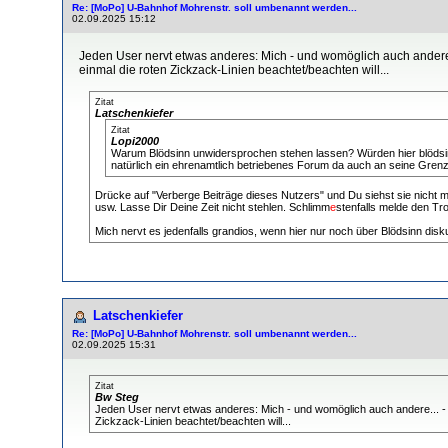
Re: [MoPo] U-Bahnhof Mohrenstr. soll umbenannt werden...
02.09.2025 15:12
Jeden User nervt etwas anderes: Mich - und womöglich auch andere...
einmal die roten Zickzack-Linien beachtet/beachten will...
Zitat
Latschenkiefer
Zitat
Lopi2000
Warum Blödsinn unwidersprochen stehen lassen? Würden hier blödsinnig
natürlich ein ehrenamtlich betriebenes Forum da auch an seine Grenze
Drücke auf "Verberge Beiträge dieses Nutzers" und Du siehst sie nicht 
usw. Lasse Dir Deine Zeit nicht stehlen. Schlimm
e
stenfalls melde den Trol
Mich nervt es jedenfalls grandios, wenn hier nur noch über Blödsinn disku
Latschenkiefer
Re: [MoPo] U-Bahnhof Mohrenstr. soll umbenannt werden...
02.09.2025 15:31
Zitat
Bw Steg
Jeden User nervt etwas anderes: Mich - und womöglich auch andere... - ne
Zickzack-Linien beachtet/beachten will...