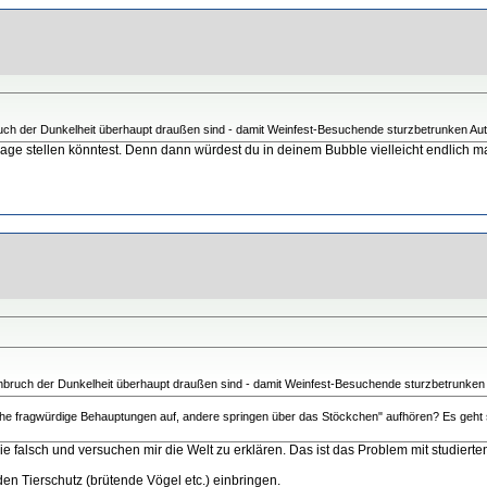
ruch der Dunkelheit überhaupt draußen sind - damit Weinfest-Besuchende sturzbetrunken Au
Frage stellen könntest. Denn dann würdest du in deinem Bubble vielleicht endlich ma
inbruch der Dunkelheit überhaupt draußen sind - damit Weinfest-Besuchende sturzbetrunken
elche fragwürdige Behauptungen auf, andere springen über das Stöckchen" aufhören? Es geht se
 sie falsch und versuchen mir die Welt zu erklären. Das ist das Problem mit studiert
den Tierschutz (brütende Vögel etc.) einbringen.