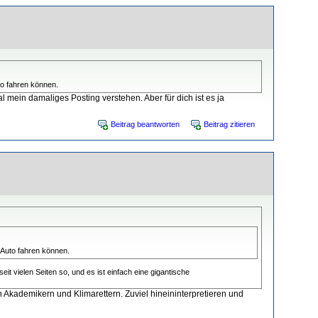
to fahren können.
l mein damaliges Posting verstehen. Aber für dich ist es ja
Beitrag beantworten
Beitrag zitieren
 Auto fahren können.
it vielen Seiten so, und es ist einfach eine gigantische
en Akademikern und Klimarettern. Zuviel hineininterpretieren und