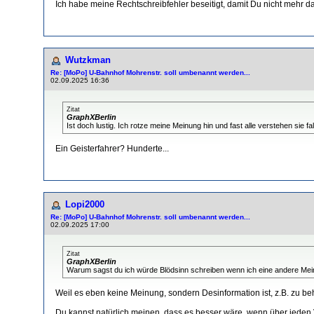
Ich habe meine Rechtschreibfehler beseitigt, damit Du nicht mehr dav
Wutzkman
Re: [MoPo] U-Bahnhof Mohrenstr. soll umbenannt werden...
02.09.2025 16:36
Zitat
GraphXBerlin
Ist doch lustig. Ich rotze meine Meinung hin und fast alle verstehen sie fa
Ein Geisterfahrer? Hunderte...
Lopi2000
Re: [MoPo] U-Bahnhof Mohrenstr. soll umbenannt werden...
02.09.2025 17:00
Zitat
GraphXBerlin
Warum sagst du ich würde Blödsinn schreiben wenn ich eine andere Me
Weil es eben keine Meinung, sondern Desinformation ist, z.B. zu be
Du kannst natürlich meinen, dass es besser wäre, wenn über jeden