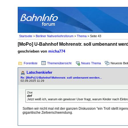
Startseite
>
Berliner Nahverkehrsforum
>
Thema
> Seite 43
[MoPo] U-Bahnhof Mohrenstr. soll umbenannt werd
geschrieben von
micha774
Forenliste
Themenübersicht
Neues Thema
Neueste Bei
Latschenkiefer
Re: [MoPo] U-Bahnhof Mohrenstr. soll umbenannt werden...
02.09.2025 11:29
Zitat
def
Jetzt weiß ich, warum ein gewisser User fragt, warum Kinder nach Einb
Sollten wir nicht mal mit der ganzen Diskussion "ein Troll stellt i
gigantische Zeitverschwendung.