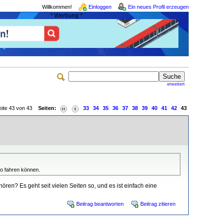
Willkommen!
Einloggen
Ein neues Profil erzeugen
* Werbung *
erweitert
eite 43 von 43
Seiten:
33
34
35
36
37
38
39
40
41
42
43
to fahren können.
ren? Es geht seit vielen Seiten so, und es ist einfach eine
Beitrag beantworten
Beitrag zitieren