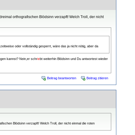
eimal orthografischen Blödsinn verzapft! Welch Troll, der nicht
itweise oder vollständig gesperrt, wäre das ja nicht nötig, aber da
gen kannst? Nein,er schr
ie
bt weiterhin Blödsinn und Du antwortest wieder
Beitrag beantworten
Beitrag zitieren
ischen Blödsinn verzapft! Welch Troll, der nicht einmal die roten