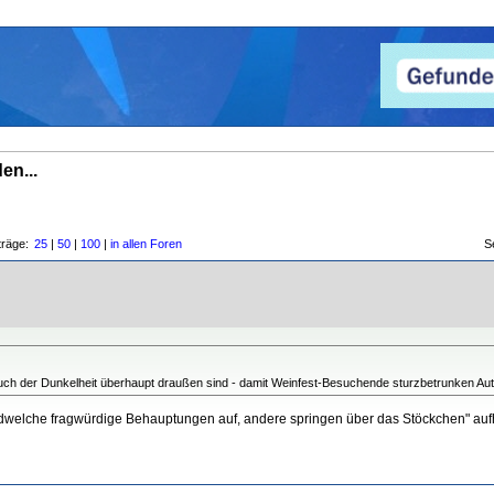
en...
träge:
25
|
50
|
100
|
in allen Foren
S
ruch der Dunkelheit überhaupt draußen sind - damit Weinfest-Besuchende sturzbetrunken Au
rgendwelche fragwürdige Behauptungen auf, andere springen über das Stöckchen" aufhö