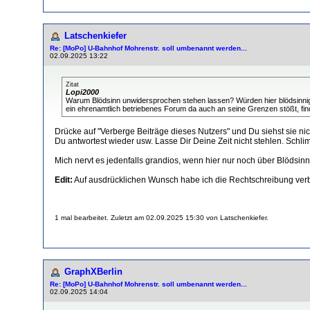
Latschenkiefer
Re: [MoPo] U-Bahnhof Mohrenstr. soll umbenannt werden...
02.09.2025 13:22
Zitat
Lopi2000
Warum Blödsinn unwidersprochen stehen lassen? Würden hier blödsinnige un
ein ehrenamtlich betriebenes Forum da auch an seine Grenzen stößt, find
Drücke auf "Verberge Beiträge dieses Nutzers" und Du siehst sie ni
Du antwortest wieder usw. Lasse Dir Deine Zeit nicht stehlen. Schli
Mich nervt es jedenfalls grandios, wenn hier nur noch über Blödsinn
Edit:
Auf ausdrücklichen Wunsch habe ich die Rechtschreibung verb
1 mal bearbeitet. Zuletzt am 02.09.2025 15:30 von Latschenkiefer.
GraphXBerlin
Re: [MoPo] U-Bahnhof Mohrenstr. soll umbenannt werden...
02.09.2025 14:04