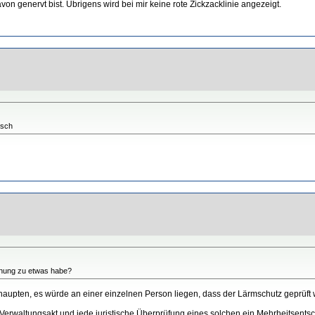
on genervt bist. Übrigens wird bei mir keine rote Zickzacklinie angezeigt.
lsch
inung zu etwas habe?
haupten, es würde an einer einzelnen Person liegen, dass der Lärmschutz geprüft 
 Verwaltungsakt und jede juristische Überprüfung eines solchen ein Mehrheitsent