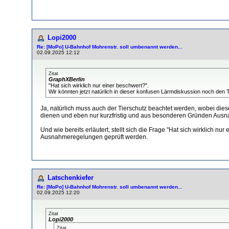
Lopi2000
Re: [MoPo] U-Bahnhof Mohrenstr. soll umbenannt werden...
02.09.2025 12:12
Zitat
GraphXBerlin
"Hat sich wirklich nur einer beschwert?".
Wir könnten jetzt natürlich in dieser konfusen Lärmdiskussion noch den T
Ja, natürlich muss auch der Tierschutz beachtet werden, wobei di
dienen und eben nur kurzfristig und aus besonderen Gründen Aus
Und wie bereits erläutert, stellt sich die Frage "Hat sich wirklich
Ausnahmeregelungen geprüft werden.
Latschenkiefer
Re: [MoPo] U-Bahnhof Mohrenstr. soll umbenannt werden...
02.09.2025 12:20
Zitat
Lopi2000
Zitat