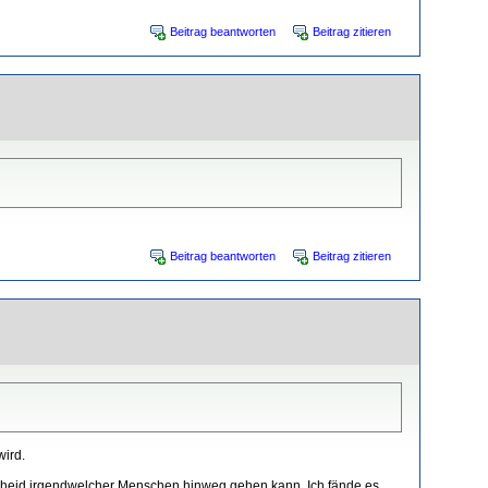
Beitrag beantworten
Beitrag zitieren
Beitrag beantworten
Beitrag zitieren
wird.
scheid irgendwelcher Menschen hinweg gehen kann. Ich fände es