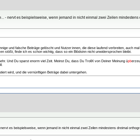
 - nervt es beispielsweise, wenn jemand in nicht einmal zwei Zeilen mindestens dr
e und falsche Beiträge gelöscht und Nutzer:innen, die diese laufend verbreiten, auch mal ze
n stößt, finde ich es schon wichtig, dass so ein Blödsinn nicht unwidersprochen bleibt.
mehr. Und Du sparst enorm viel Zeit. Meinst Du, dass Du TrollX von Deiner Meinung ü
pb
erzeu
l.
tiert wird, und die vernünftigen Beträge dabei untergehen.
rvt es beispielsweise, wenn jemand in nicht einmal zwei Zeilen mindestens dreimal orthograf