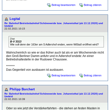
Beitrag beantworten
Beitrag zitieren
Logital
Re: Bahnhof Betriebsbahnhof Schöneweide bzw. Johannisthal (ab 13.12.2020) und
Umfeld
22.02.2021 10:15
Zitat
B-V 3313
Wie soll denn der 163er am S Adlershof enden, wenn WiStaII eröffnet wird?
Wahrscheinlich so wie er das früher auch tat als er am Wochenende nicht
den Groß Berliner Damm anfuhr und in Adlershof endete: An einer
Betriebshaltestelle in der Rudower Chaussee.
*******
Das Gegenteil von ausbauen ist ausbauen.
Beitrag beantworten
Beitrag zitieren
Philipp Borchert
Re: Bahnhof Betriebsbahnhof Schöneweide bzw. Johannisthal (ab 13.12.2020) und
Umfeld
22.02.2021 10:39
Oder so wie jetzt die Verstärkerfahrten - die stehen an festen Masten in