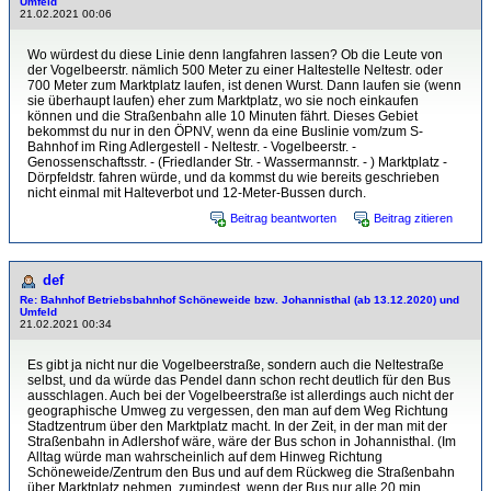
Umfeld
21.02.2021 00:06
Wo würdest du diese Linie denn langfahren lassen? Ob die Leute von
der Vogelbeerstr. nämlich 500 Meter zu einer Haltestelle Neltestr. oder
700 Meter zum Marktplatz laufen, ist denen Wurst. Dann laufen sie (wenn
sie überhaupt laufen) eher zum Marktplatz, wo sie noch einkaufen
können und die Straßenbahn alle 10 Minuten fährt. Dieses Gebiet
bekommst du nur in den ÖPNV, wenn da eine Buslinie vom/zum S-
Bahnhof im Ring Adlergestell - Neltestr. - Vogelbeerstr. -
Genossenschaftsstr. - (Friedlander Str. - Wassermannstr. - ) Marktplatz -
Dörpfeldstr. fahren würde, und da kommst du wie bereits geschrieben
nicht einmal mit Halteverbot und 12-Meter-Bussen durch.
Beitrag beantworten
Beitrag zitieren
def
Re: Bahnhof Betriebsbahnhof Schöneweide bzw. Johannisthal (ab 13.12.2020) und
Umfeld
21.02.2021 00:34
Es gibt ja nicht nur die Vogelbeerstraße, sondern auch die Neltestraße
selbst, und da würde das Pendel dann schon recht deutlich für den Bus
ausschlagen. Auch bei der Vogelbeerstraße ist allerdings auch nicht der
geographische Umweg zu vergessen, den man auf dem Weg Richtung
Stadtzentrum über den Marktplatz macht. In der Zeit, in der man mit der
Straßenbahn in Adlershof wäre, wäre der Bus schon in Johannisthal. (Im
Alltag würde man wahrscheinlich auf dem Hinweg Richtung
Schöneweide/Zentrum den Bus und auf dem Rückweg die Straßenbahn
über Marktplatz nehmen, zumindest, wenn der Bus nur alle 20 min