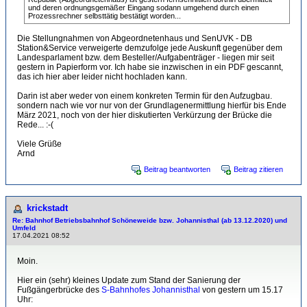
und deren ordnungsgemäßer Eingang sodann umgehend durch einen
Prozessrechner selbsttätig bestätigt worden...
Die Stellungnahmen von Abgeordnetenhaus und SenUVK - DB
Station&Service verweigerte demzufolge jede Auskunft gegenüber dem
Landesparlament bzw. dem Besteller/Aufgabenträger - liegen mir seit
gestern in Papierform vor. Ich habe sie inzwischen in ein PDF gescannt,
das ich hier aber leider nicht hochladen kann.
Darin ist aber weder von einem konkreten Termin für den Aufzugbau.
sondern nach wie vor nur von der Grundlagenermittlung hierfür bis Ende
März 2021, noch von der hier diskutierten Verkürzung der Brücke die
Rede... :-(
Viele Grüße
Arnd
Beitrag beantworten
Beitrag zitieren
krickstadt
Re: Bahnhof Betriebsbahnhof Schöneweide bzw. Johannisthal (ab 13.12.2020) und
Umfeld
17.04.2021 08:52
Moin.
Hier ein (sehr) kleines Update zum Stand der Sanierung der
Fußgängerbrücke des
S-Bahnhofes Johannisthal
von gestern um 15.17
Uhr: