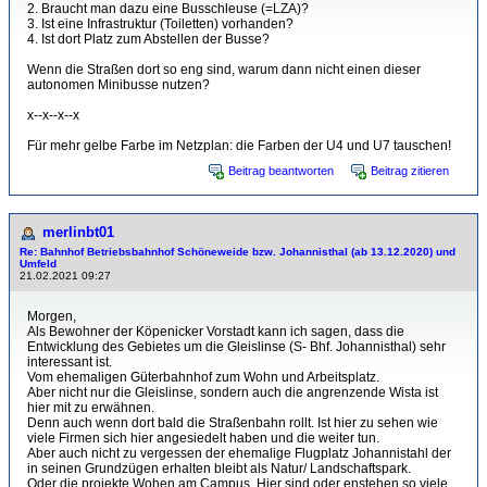
2. Braucht man dazu eine Busschleuse (=LZA)?
3. Ist eine Infrastruktur (Toiletten) vorhanden?
4. Ist dort Platz zum Abstellen der Busse?
Wenn die Straßen dort so eng sind, warum dann nicht einen dieser
autonomen Minibusse nutzen?
x--x--x--x
Für mehr gelbe Farbe im Netzplan: die Farben der U4 und U7 tauschen!
Beitrag beantworten
Beitrag zitieren
merlinbt01
Re: Bahnhof Betriebsbahnhof Schöneweide bzw. Johannisthal (ab 13.12.2020) und
Umfeld
21.02.2021 09:27
Morgen,
Als Bewohner der Köpenicker Vorstadt kann ich sagen, dass die
Entwicklung des Gebietes um die Gleislinse (S- Bhf. Johannisthal) sehr
interessant ist.
Vom ehemaligen Güterbahnhof zum Wohn und Arbeitsplatz.
Aber nicht nur die Gleislinse, sondern auch die angrenzende Wista ist
hier mit zu erwähnen.
Denn auch wenn dort bald die Straßenbahn rollt. Ist hier zu sehen wie
viele Firmen sich hier angesiedelt haben und die weiter tun.
Aber auch nicht zu vergessen der ehemalige Flugplatz Johannistahl der
in seinen Grundzügen erhalten bleibt als Natur/ Landschaftspark.
Oder die projekte Wohen am Campus. Hier sind oder enstehen so viele