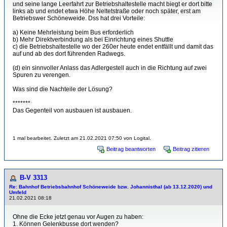
und seine lange Leerfahrt zur Betriebshaltestelle macht biegt er dort bitte
links ab und endet etwa Höhe Neltetstraße oder noch später, erst am
Betriebswer Schöneweide. Dss hat drei Vorteile:
a) Keine Mehrleistung beim Bus erforderlich
b) Mehr Direktverbindung als bei Einrichtung eines Shuttle
c) die Betriebshaltestelle wo der 260er heute endet entfällt und damit das
auf und ab des dort führenden Radwegs.
(d) ein sinnvoller Anlass das Adlergestell auch in die Richtung auf zwei
Spuren zu verengen.
Was sind die Nachteile der Lösung?
*******
Das Gegenteil von ausbauen ist ausbauen.
1 mal bearbeitet. Zuletzt am 21.02.2021 07:50 von Logital.
Beitrag beantworten
Beitrag zitieren
B-V 3313
Re: Bahnhof Betriebsbahnhof Schöneweide bzw. Johannisthal (ab 13.12.2020) und
Umfeld
21.02.2021 08:18
Ohne die Ecke jetzt genau vor Augen zu haben:
1. Können Gelenkbusse dort wenden?