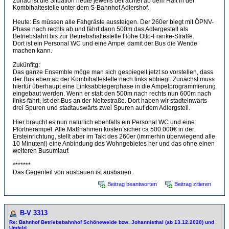
Zunächst die Situation heute jeweils betrachtet ab dem Halt in der
Kombihaltestelle unter dem S-Bahnhof Adlershof.
Heute: Es müssen alle Fahgräste aussteigen. Der 260er biegt mit ÖPNV-
Phase nach rechts ab und fährt dann 500m das Adlergestell als
Betriebsfahrt bis zur Betriebshaltestelle Höhe Otto-Franke-Straße.
Dort ist ein Personal WC und eine Ampel damit der Bus die Wende
machen kann.
Zukünfitg:
Das ganze Ensemble möge man sich gespiegelt jetzt so vorstellen, dass
der Bus eben ab der Kombihaltestelle nach links abbiegt. Zunächst muss
hierfür überhaupt eine Linksabbiegerphase in die Ampelprogrammierung
eingebaut werden. Wenn er statt den 500m nach rechts nun 600m nach
links fährt, ist der Bus an der Neltestraße. Dort haben wir stadteinwärts
drei Spuren und stadtauswärts zwei Spuren auf dem Adlergstell.
Hier braucht es nun natürlich ebenfalls ein Personal WC und eine
Pförtnerampel. Alle Maßnahmen kosten sicher ca 500.000€ in der
Ersteinrichtung, stellt aber im Takt des 260er (immerhin überwiegend alle
10 Minuten!) eine Anbindung des Wohngebietes her und das ohne einen
weiteren Busumlauf.
*******
Das Gegenteil von ausbauen ist ausbauen.
Beitrag beantworten
Beitrag zitieren
B-V 3313
Re: Bahnhof Betriebsbahnhof Schöneweide bzw. Johannisthal (ab 13.12.2020) und
Umfeld