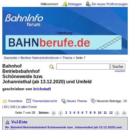
Willkommen!
Einloggen
Ein neues Profil erzeugen
* Werbung *
Startseite
>
Berliner Nahverkehrsforum
>
Thema
> Seite 7
Bahnhof
Betriebsbahnhof
erweitert
Schöneweide bzw.
Johannisthal (ab 13.12.2020) und Umfeld
geschrieben von
krickstadt
Forenliste
Themenübersicht
Neues Thema
Neueste Beiträge:
25
|
50
|
100
|
in allen Foren
Seite 7 von 28
Seiten:
2
3
4
5
6
7
8
9
10
11
12
VvJ-Ente
Re: Bahnhof Betriebsbahnhof Schöneweide bzw. Johannisthal (ab 13.12.2020) und