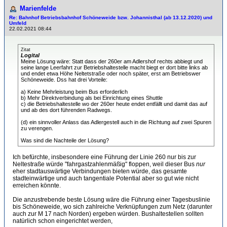
Marienfelde
Re: Bahnhof Betriebsbahnhof Schöneweide bzw. Johannisthal (ab 13.12.2020) und
Umfeld
22.02.2021 08:44
Zitat
Logital
Meine Lösung wäre: Statt dass der 260er am Adlershof rechts abbiegt und
seine lange Leerfahrt zur Betriebshaltestelle macht biegt er dort bitte links ab
und endet etwa Höhe Neltetstraße oder noch später, erst am Betriebswer
Schöneweide. Dss hat drei Vorteile:
a) Keine Mehrleistung beim Bus erforderlich
b) Mehr Direktverbindung als bei Einrichtung eines Shuttle
c) die Betriebshaltestelle wo der 260er heute endet entfällt und damit das auf
und ab des dort führenden Radwegs.
(d) ein sinnvoller Anlass das Adlergestell auch in die Richtung auf zwei Spuren
zu verengen.
Was sind die Nachteile der Lösung?
Ich befürchte, insbesondere eine Führung der Linie 260 nur bis zur
Neltestraße würde "fahrgastzahlenmäßig" floppen, weil dieser Bus
nur
eher stadtauswärtige Verbindungen bieten würde, das gesamte
stadteinwärtige und auch tangentiale Potential aber so gut wie nicht
erreichen könnte.
Die anzustrebende beste Lösung wäre die Führung einer Tagesbuslinie
bis Schöneweide, wo sich zahlreiche Verknüpfungen zum Netz (darunter
auch zur M 17 nach Norden) ergeben würden. Bushaltestellen sollten
natürlich schon eingerichtet werden,