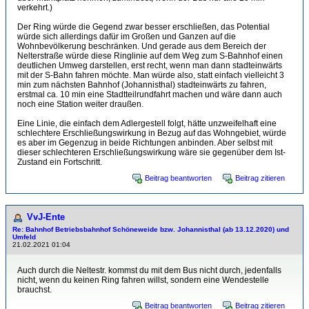
verkehrt.)
Der Ring würde die Gegend zwar besser erschließen, das Potential
würde sich allerdings dafür im Großen und Ganzen auf die
Wohnbevölkerung beschränken. Und gerade aus dem Bereich der
Nelterstraße würde diese Ringlinie auf dem Weg zum S-Bahnhof einen
deutlichen Umweg darstellen, erst recht, wenn man dann stadteinwärts
mit der S-Bahn fahren möchte. Man würde also, statt einfach vielleicht 3
min zum nächsten Bahnhof (Johannisthal) stadteinwärts zu fahren,
erstmal ca. 10 min eine Stadtteilrundfahrt machen und wäre dann auch
noch eine Station weiter draußen.
Eine Linie, die einfach dem Adlergestell folgt, hätte unzweifelhaft eine
schlechtere Erschließungswirkung in Bezug auf das Wohngebiet, würde
es aber im Gegenzug in beide Richtungen anbinden. Aber selbst mit
dieser schlechteren Erschließungswirkung wäre sie gegenüber dem Ist-
Zustand ein Fortschritt.
Beitrag beantworten
Beitrag zitieren
VvJ-Ente
Re: Bahnhof Betriebsbahnhof Schöneweide bzw. Johannisthal (ab 13.12.2020) und
Umfeld
21.02.2021 01:04
Auch durch die Neltestr. kommst du mit dem Bus nicht durch, jedenfalls
nicht, wenn du keinen Ring fahren willst, sondern eine Wendestelle
brauchst.
Beitrag beantworten
Beitrag zitieren