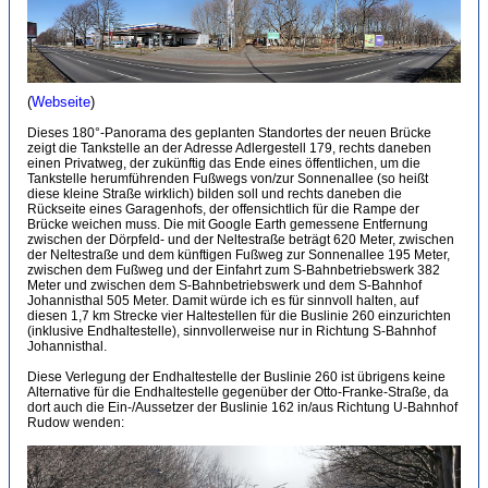
(
Webseite
)
Dieses 180°-Panorama des geplanten Standortes der neuen Brücke
zeigt die Tankstelle an der Adresse Adlergestell 179, rechts daneben
einen Privatweg, der zukünftig das Ende eines öffentlichen, um die
Tankstelle herumführenden Fußwegs von/zur Sonnenallee (so heißt
diese kleine Straße wirklich) bilden soll und rechts daneben die
Rückseite eines Garagenhofs, der offensichtlich für die Rampe der
Brücke weichen muss. Die mit Google Earth gemessene Entfernung
zwischen der Dörpfeld- und der Neltestraße beträgt 620 Meter, zwischen
der Neltestraße und dem künftigen Fußweg zur Sonnenallee 195 Meter,
zwischen dem Fußweg und der Einfahrt zum S-Bahnbetriebswerk 382
Meter und zwischen dem S-Bahnbetriebswerk und dem S-Bahnhof
Johannisthal 505 Meter. Damit würde ich es für sinnvoll halten, auf
diesen 1,7 km Strecke vier Haltestellen für die Buslinie 260 einzurichten
(inklusive Endhaltestelle), sinnvollerweise nur in Richtung S-Bahnhof
Johannisthal.
Diese Verlegung der Endhaltestelle der Buslinie 260 ist übrigens keine
Alternative für die Endhaltestelle gegenüber der Otto-Franke-Straße, da
dort auch die Ein-/Aussetzer der Buslinie 162 in/aus Richtung U-Bahnhof
Rudow wenden: