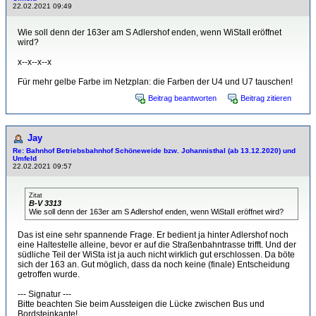
22.02.2021 09:49
Wie soll denn der 163er am S Adlershof enden, wenn WiStaII eröffnet
wird?
x--x--x--x
Für mehr gelbe Farbe im Netzplan: die Farben der U4 und U7 tauschen!
Beitrag beantworten
Beitrag zitieren
Jay
Re: Bahnhof Betriebsbahnhof Schöneweide bzw. Johannisthal (ab 13.12.2020) und
Umfeld
22.02.2021 09:57
Zitat
B-V 3313
Wie soll denn der 163er am S Adlershof enden, wenn WiStaII eröffnet wird?
Das ist eine sehr spannende Frage. Er bedient ja hinter Adlershof noch
eine Haltestelle alleine, bevor er auf die Straßenbahntrasse trifft. Und der
südliche Teil der WiSta ist ja auch nicht wirklich gut erschlossen. Da böte
sich der 163 an. Gut möglich, dass da noch keine (finale) Entscheidung
getroffen wurde.
--- Signatur ---
Bitte beachten Sie beim Aussteigen die Lücke zwischen Bus und
Bordsteinkante!