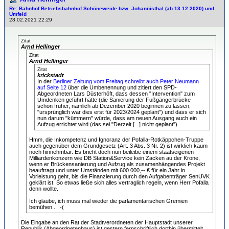
Re: Bahnhof Betriebsbahnhof Schöneweide bzw. Johannisthal (ab 13.12.2020) und
Umfeld
28.02.2021 22:29
Zitat
Arnd Hellinger
Zitat
Arnd Hellinger
Zitat
krickstadt
In der
Berliner Zeitung vom Freitag schreibt auch Peter Neumann
auf Seite 12
über die Umbenennung und zitiert den SPD-
Abgeordneten Lars Düsterhöft, dass dessen "Intervention" zum
Umdenken geführt hätte (die Sanierung der Fußgängerbrücke
schon früher, nämlich ab Dezember 2020 beginnen zu lassen,
"ursprünglich war dies erst für 2023/2024 geplant") und dass er sich
nun darum "kümmern" würde, dass am neuen Ausgang auch ein
Aufzug errichtet wird (das sei "Derzeit [...] nicht geplant").
Hmm, die Inkompetenz und Ignoranz der Pofalla-Rotkäppchen-Truppe
auch gegenüber dem Grundgesetz (Art. 3 Abs. 3 Nr. 2) ist wirklich kaum
noch hinnehmbar. Es bricht doch nun beileibe einem staatseigenen
Milliardenkonzern wie DB Station&Service kein Zacken au der Krone,
wenn er Brückensanierung und Aufzug als zusamenhängendes Projekt
beauftragt und unter Umständen mit 600.000,-- € für ein Jahr in
Vorleistung geht, bis die Finanzierung durch den Aufgabenträger SenUVK
geklärt ist. So etwas ließe sich alles vertraglich regeln, wenn Herr Pofalla
denn wollte.
Ich glaube, ich muss mal wieder die parlamentarischen Gremien
bemühen... :-(
Die Eingabe an den Rat der Stadtverordneten der Hauptstadt unserer
Republik (Abgeordnetenhaus) ist gestern fernschriftlich dorthin übermittelt