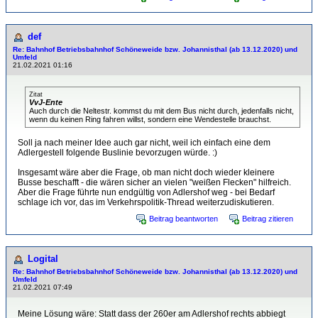
def
Re: Bahnhof Betriebsbahnhof Schöneweide bzw. Johannisthal (ab 13.12.2020) und
Umfeld
21.02.2021 01:16
Zitat
VvJ-Ente
Auch durch die Neltestr. kommst du mit dem Bus nicht durch, jedenfalls nicht,
wenn du keinen Ring fahren willst, sondern eine Wendestelle brauchst.
Soll ja nach meiner Idee auch gar nicht, weil ich einfach eine dem
Adlergestell folgende Buslinie bevorzugen würde. :)
Insgesamt wäre aber die Frage, ob man nicht doch wieder kleinere
Busse beschafft - die wären sicher an vielen "weißen Flecken" hilfreich.
Aber die Frage führte nun endgültig von Adlershof weg - bei Bedarf
schlage ich vor, das im Verkehrspolitik-Thread weiterzudiskutieren.
Beitrag beantworten
Beitrag zitieren
Logital
Re: Bahnhof Betriebsbahnhof Schöneweide bzw. Johannisthal (ab 13.12.2020) und
Umfeld
21.02.2021 07:49
Meine Lösung wäre: Statt dass der 260er am Adlershof rechts abbiegt