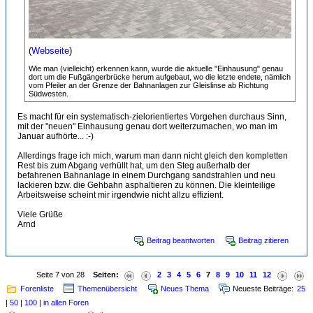
(
Webseite
)
Wie man (vielleicht) erkennen kann, wurde die aktuelle "Einhausung" genau
dort um die Fußgängerbrücke herum aufgebaut, wo die letzte endete, nämlich
vom Pfeiler an der Grenze der Bahnanlagen zur Gleislinse ab Richtung
Südwesten.
Es macht für ein systematisch-zielorientiertes Vorgehen durchaus Sinn,
mit der "neuen" Einhausung genau dort weiterzumachen, wo man im
Januar aufhörte... :-)
Allerdings frage ich mich, warum man dann nicht gleich den kompletten
Rest bis zum Abgang verhüllt hat, um den Steg außerhalb der
befahrenen Bahnanlage in einem Durchgang sandstrahlen und neu
lackieren bzw. die Gehbahn asphaltieren zu können. Die kleinteilige
Arbeitsweise scheint mir irgendwie nicht allzu effizient.
Viele Grüße
Arnd
Beitrag beantworten
Beitrag zitieren
Seite 7 von 28
Seiten:
2
3
4
5
6
7
8
9
10
11
12
Forenliste
Themenübersicht
Neues Thema
Neueste Beiträge:
25
|
50
|
100
|
in allen Foren