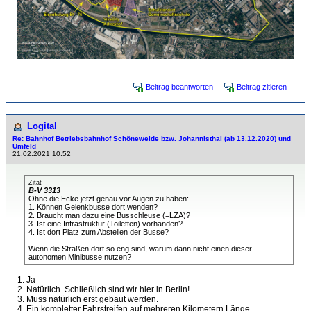
Beitrag beantworten
Beitrag zitieren
Logital
Re: Bahnhof Betriebsbahnhof Schöneweide bzw. Johannisthal (ab 13.12.2020) und
Umfeld
21.02.2021 10:52
Zitat
B-V 3313
Ohne die Ecke jetzt genau vor Augen zu haben:
1. Können Gelenkbusse dort wenden?
2. Braucht man dazu eine Busschleuse (=LZA)?
3. Ist eine Infrastruktur (Toiletten) vorhanden?
4. Ist dort Platz zum Abstellen der Busse?
Wenn die Straßen dort so eng sind, warum dann nicht einen dieser
autonomen Minibusse nutzen?
1. Ja
2. Natürlich. Schließlich sind wir hier in Berlin!
3. Muss natürlich erst gebaut werden.
4. Ein kompletter Fahrstreifen auf mehreren Kilometern Länge.