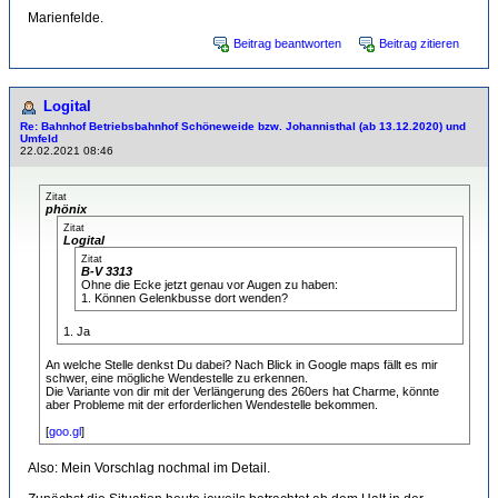
Marienfelde.
Beitrag beantworten
Beitrag zitieren
Logital
Re: Bahnhof Betriebsbahnhof Schöneweide bzw. Johannisthal (ab 13.12.2020) und
Umfeld
22.02.2021 08:46
Zitat
phönix
Zitat
Logital
Zitat
B-V 3313
Ohne die Ecke jetzt genau vor Augen zu haben:
1. Können Gelenkbusse dort wenden?
1. Ja
An welche Stelle denkst Du dabei? Nach Blick in Google maps fällt es mir
schwer, eine mögliche Wendestelle zu erkennen.
Die Variante von dir mit der Verlängerung des 260ers hat Charme, könnte
aber Probleme mit der erforderlichen Wendestelle bekommen.
[
goo.gl
]
Also: Mein Vorschlag nochmal im Detail.