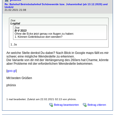
Re: Bahnhof Betriebsbahnhof Schöneweide bzw. Johannisthal (ab 13.12.2020) und
Umfeld
21.02.2021 21:08
Zitat
Logital
Zitat
B-V 3313
Ohne die Ecke jetzt genau vor Augen zu haben:
1. Können Gelenkbusse dort wenden?
1. Ja
An welche Stelle denkst Du dabei? Nach Blick in Google maps fällt es mir
schwer, eine mögliche Wendestelle zu erkennen.
Die Variante von dir mit der Verlängerung des 260ers hat Charme, könnte
aber Probleme mit der erforderlichen Wendestelle bekommen.
[
goo.gl
]
Mit besten Grüßen
phönix
1 mal bearbeitet. Zuletzt am 22.02.2021 02:13 von phönix.
Beitrag beantworten
Beitrag zitieren