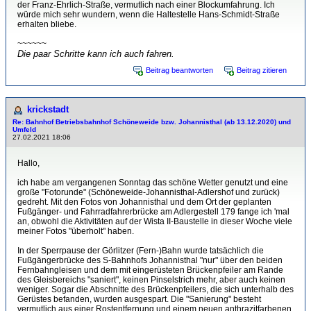
der Franz-Ehrlich-Straße, vermutlich nach einer Blockumfahrung. Ich
würde mich sehr wundern, wenn die Haltestelle Hans-Schmidt-Straße
erhalten bliebe.
~~~~~~
Die paar Schritte kann ich auch fahren.
Beitrag beantworten
Beitrag zitieren
krickstadt
Re: Bahnhof Betriebsbahnhof Schöneweide bzw. Johannisthal (ab 13.12.2020) und
Umfeld
27.02.2021 18:06
Hallo,
ich habe am vergangenen Sonntag das schöne Wetter genutzt und eine
große "Fotorunde" (Schöneweide-Johannisthal-Adlershof und zurück)
gedreht. Mit den Fotos von Johannisthal und dem Ort der geplanten
Fußgänger- und Fahrradfahrerbrücke am Adlergestell 179 fange ich 'mal
an, obwohl die Aktivitäten auf der Wista II-Baustelle in dieser Woche viele
meiner Fotos "überholt" haben.
In der Sperrpause der Görlitzer (Fern-)Bahn wurde tatsächlich die
Fußgängerbrücke des S-Bahnhofs Johannisthal "nur" über den beiden
Fernbahngleisen und dem mit eingerüsteten Brückenpfeiler am Rande
des Gleisbereichs "saniert", keinen Pinselstrich mehr, aber auch keinen
weniger. Sogar die Abschnitte des Brückenpfeilers, die sich unterhalb des
Gerüstes befanden, wurden ausgespart. Die "Sanierung" besteht
vermutlich aus einer Rostentfernung und einem neuen anthrazitfarbenen