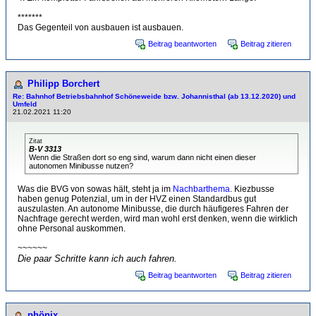
*******
Das Gegenteil von ausbauen ist ausbauen.
Beitrag beantworten
Beitrag zitieren
Philipp Borchert
Re: Bahnhof Betriebsbahnhof Schöneweide bzw. Johannisthal (ab 13.12.2020) und
Umfeld
21.02.2021 11:20
Zitat
B-V 3313
Wenn die Straßen dort so eng sind, warum dann nicht einen dieser
autonomen Minibusse nutzen?
Was die BVG von sowas hält, steht ja im
Nachbarthema
. Kiezbusse
haben genug Potenzial, um in der HVZ einen Standardbus gut
auszulasten. An autonome Minibusse, die durch häufigeres Fahren der
Nachfrage gerecht werden, wird man wohl erst denken, wenn die wirklich
ohne Personal auskommen.
~~~~~~
Die paar Schritte kann ich auch fahren.
Beitrag beantworten
Beitrag zitieren
phönix