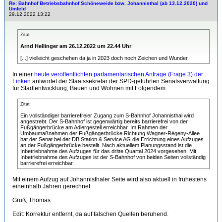
Re: Bahnhof Betriebsbahnhof Schöneweide bzw. Johannisthal (ab 13.12.2020) und
Umfeld
29.12.2022 13:22
Zitat
Arnd Hellinger am 26.12.2022 um 22.44 Uhr
:
[...] vielleicht geschehen da ja in 2023 doch noch Zeichen und Wunder.
In einer
heute veröffentlichten parlamentarischen Anfrage (Frage 3) der
Linken
antwortet der Staatssekretär der SPD-geführten Senatsverwaltung
für Stadtentwicklung, Bauen und Wohnen mit Folgendem:
Zitat
Ein vollständiger barrierefreier Zugang zum S-Bahnhof Johannisthal wird
angestrebt. Der S-Bahnhof ist gegenwärtig bereits barrierefrei von der
Fußgängerbrücke am Adlergestell erreichbar. Im Rahmen der
Umbaumaßnahmen der Fußgängerbrücke Richtung Wagner-Régeny-Allee
hat der Senat bei der DB Station & Service AG die Errichtung eines Aufzuges
an der Fußgängerbrücke bestellt. Nach aktuellem Planungsstand ist die
Inbetriebnahme des Aufzuges für das dritte Quartal 2024 vorgesehen. Mit
Inbetriebnahme des Aufzuges ist der S-Bahnhof von beiden Seiten vollständig
barrierefrei erreichbar.
Mit einem Aufzug auf Johannisthaler Seite wird also aktuell in frühestens
eineinhalb Jahren gerechnet.
Gruß, Thomas
Edit: Korrektur entfernt, da auf falschen Quellen beruhend.