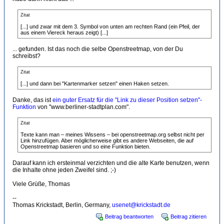
Zitat
[...] und zwar mit dem 3. Symbol von unten am rechten Rand (ein Pfeil, der
aus einem Viereck heraus zeigt) [...]
... gefunden. Ist das noch die selbe Openstreetmap, von der Du
schreibst?
Zitat
[...] und dann bei "Kartenmarker setzen" einen Haken setzen.
Danke, das ist
ein guter Ersatz für die "Link zu dieser Position setzen"-
Funktion
von "www.berliner-stadtplan.com".
Zitat
Texte kann man – meines Wissens – bei openstreetmap.org selbst nicht per
Link hinzufügen. Aber möglicherweise gibt es andere Webseiten, die auf
Openstreetmap basieren und so eine Funktion bieten.
Darauf kann ich ersteinmal verzichten und die alte Karte benutzen, wenn
die Inhalte ohne jeden Zweifel sind. ;-)
Viele Grüße, Thomas
--
Thomas Krickstadt, Berlin, Germany,
usenet@krickstadt.de
Beitrag beantworten
Beitrag zitieren