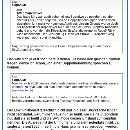
Zitat
Lopi2000
Zitat
Alter Köpenicker
Das habe ich zwar auch schon einmal irgendwo so gesehen, es aber
ebenfalls als Fehler abgetan. Solche Doppelbenennungen sollten doch
eigentlich nicht mehr vorkommen. Auch aus diesem Grunde wurde doch
der Abschnitt der Köpenicker Allee, der sich im Bezirk Treptow-Köpenick
befand und von dem die Köpenicker Straße abzweigte, in Rudolf-Rühl-
Allee umbenannt. Der Straßenzug Glienicker Straße - Glienicker Weg
wäre auch noch so ein Kandidat.
Naja, streng genommen ist es ja keine Doppelbenennung sondern eine
Straße und eine Allee.
Das wird sich ja erst noch herausstellen. Da beide den gleichen Namen
tragen, denke ich schon, von einer Doppelbenennung sprechen zu
können.
Zitat
Lopi2000
Man hat sich 2019 bewusst dafür entschieden, weil die Straßenverlängerung
offenbar zu spät kam und man sonst hätte umnummieren müssen:
[
www.berlin.de
]
Falls der Link nicht funktioniert: Er soll zur Drucksache VIII/0751 der
Bezirksverordnetenversammlung Treptow-Köpenick von Berlin führen.
Der Link funktioniert tatsächlich nicht und in dieser Drucksache ist gar
nicht begründet, warum die Straße nun so heißt, wie sie heißt, sondern
nur, daß sie so heißt und die BVV möge diesen Umstand zur Kenntnis
nehmen. Die Ausrede mit der Umnumerierung zieht jedenfalls nicht, da
spätestens seit 1927 in Berlin die Hausnummern so vergeben werden,