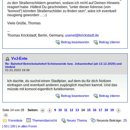
zu den Straßenschildern gesehen, sodass ich nicht auf Deinen Hinweis
reagiert habe. Hättest Du geschrieben, "unter dieser Adresse (von
"komoot") könnten Straßenschilder zu finden sein", wäre ich eventuell
neugierig geworden ... ;-)
Viele Grüße, Thomas
--
Thomas Krickstadt, Berlin, Germany,
usenet@krickstadt.de
Beitrag beantworten
Beitrag zitieren
VvJ-Ente
Re: Bahnhof Betriebsbahnhof Schöneweide bzw. Johannisthal (ab 13.12.2020) und
Umfeld
01.01.2023 19:39
Ich dachte, du suchst einen Stadtplan, auf dem du für dich Notizen
eintragen und eventuell anderen zugänglich machen kannst. Und das
müsste mit komoot eigentlich funktionieren.
Beitrag beantworten
Beitrag zitieren
Seite 14 von 28
Seiten:
9
10
11
12
13
14
15
16
17
18
19
Forenliste
Themenübersicht
Neues Thema
Neueste Beiträge:
25
|
50
|
100
|
in allen Foren