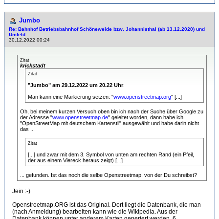
Jumbo
Re: Bahnhof Betriebsbahnhof Schöneweide bzw. Johannisthal (ab 13.12.2020) und
Umfeld
30.12.2022 00:24
Zitat
krickstadt
Zitat
"Jumbo" am 29.12.2022 um 20.22 Uhr
:
Man kann eine Markierung setzen: "
www.openstreetmap.org
" [...]
Oh, bei meinem kurzen Versuch oben bin ich nach der Suche über Google zu
der Adresse "
www.openstreetmap.de
" geleitet worden, dann habe ich
"OpenStreetMap mit deutschem Kartenstil" ausgewählt und habe darin nicht
das ...
Zitat
[...] und zwar mit dem 3. Symbol von unten am rechten Rand (ein Pfeil,
der aus einem Viereck heraus zeigt) [...]
... gefunden. Ist das noch die selbe Openstreetmap, von der Du schreibst?
Jein :-)
Openstreetmap.ORG ist das Original. Dort liegt die Datenbank, die man
(nach Anmeldung) bearbeiten kann wie die Wikipedia. Aus der
Datenbank können unter anderem Karten generiert werden. 6