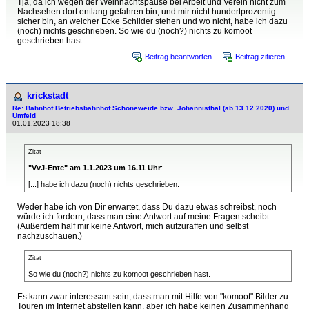
Tja, da ich wegen der Weihnachtspause bei Arbeit und Verein nicht zum
Nachsehen dort entlang gefahren bin, und mir nicht hundertprozentig
sicher bin, an welcher Ecke Schilder stehen und wo nicht, habe ich dazu
(noch) nichts geschrieben. So wie du (noch?) nichts zu komoot
geschrieben hast.
Beitrag beantworten
Beitrag zitieren
krickstadt
Re: Bahnhof Betriebsbahnhof Schöneweide bzw. Johannisthal (ab 13.12.2020) und
Umfeld
01.01.2023 18:38
Zitat
"VvJ-Ente" am 1.1.2023 um 16.11 Uhr
:
[...] habe ich dazu (noch) nichts geschrieben.
Weder habe ich von Dir erwartet, dass Du dazu etwas schreibst, noch
würde ich fordern, dass man eine Antwort auf meine Fragen scheibt.
(Außerdem half mir keine Antwort, mich aufzuraffen und selbst
nachzuschauen.)
Zitat
So wie du (noch?) nichts zu komoot geschrieben hast.
Es kann zwar interessant sein, dass man mit Hilfe von "komoot" Bilder zu
Touren im Internet abstellen kann, aber ich habe keinen Zusammenhang