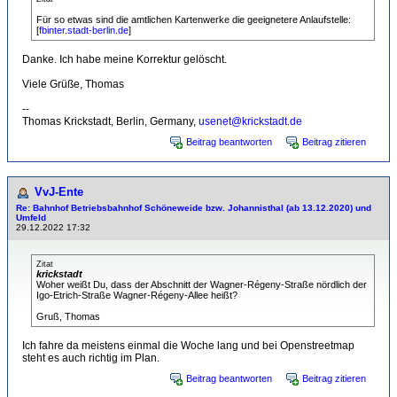
Für so etwas sind die amtlichen Kartenwerke die geeignetere Anlaufstelle:
[
fbinter.stadt-berlin.de
]
Danke. Ich habe meine Korrektur gelöscht.
Viele Grüße, Thomas
--
Thomas Krickstadt, Berlin, Germany,
usenet@krickstadt.de
Beitrag beantworten
Beitrag zitieren
VvJ-Ente
Re: Bahnhof Betriebsbahnhof Schöneweide bzw. Johannisthal (ab 13.12.2020) und
Umfeld
29.12.2022 17:32
Zitat
krickstadt
Woher weißt Du, dass der Abschnitt der Wagner-Régeny-Straße nördlich der
Igo-Etrich-Straße Wagner-Régeny-Allee heißt?
Gruß, Thomas
Ich fahre da meistens einmal die Woche lang und bei Openstreetmap
steht es auch richtig im Plan.
Beitrag beantworten
Beitrag zitieren