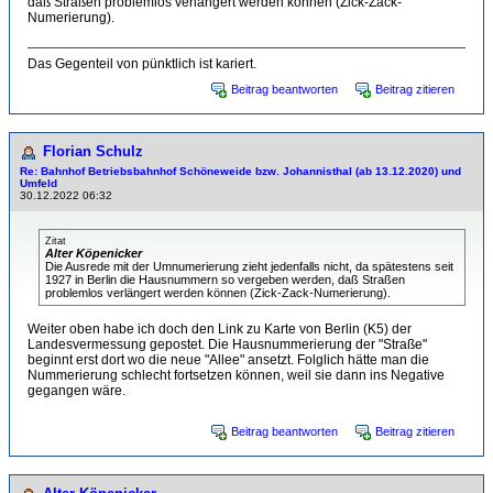
daß Straßen problemlos verlängert werden können (Zick-Zack-
Numerierung).
Das Gegenteil von pünktlich ist kariert.
Beitrag beantworten
Beitrag zitieren
Florian Schulz
Re: Bahnhof Betriebsbahnhof Schöneweide bzw. Johannisthal (ab 13.12.2020) und
Umfeld
30.12.2022 06:32
Zitat
Alter Köpenicker
Die Ausrede mit der Umnumerierung zieht jedenfalls nicht, da spätestens seit
1927 in Berlin die Hausnummern so vergeben werden, daß Straßen
problemlos verlängert werden können (Zick-Zack-Numerierung).
Weiter oben habe ich doch den Link zu Karte von Berlin (K5) der
Landesvermessung gepostet. Die Hausnummerierung der "Straße"
beginnt erst dort wo die neue "Allee" ansetzt. Folglich hätte man die
Nummerierung schlecht fortsetzen können, weil sie dann ins Negative
gegangen wäre.
Beitrag beantworten
Beitrag zitieren