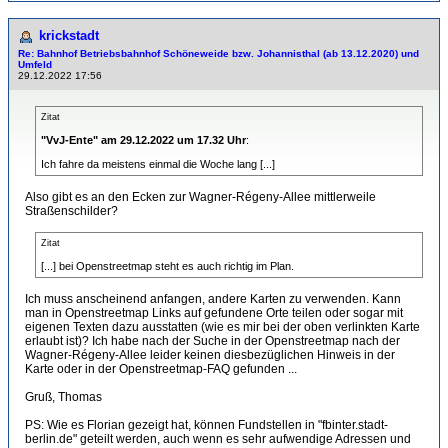
krickstadt
Re: Bahnhof Betriebsbahnhof Schöneweide bzw. Johannisthal (ab 13.12.2020) und
Umfeld
29.12.2022 17:56
Zitat
"VvJ-Ente" am 29.12.2022 um 17.32 Uhr
:
Ich fahre da meistens einmal die Woche lang [...]
Also gibt es an den Ecken zur Wagner-Régeny-Allee mittlerweile
Straßenschilder?
Zitat
[...] bei Openstreetmap steht es auch richtig im Plan.
Ich muss anscheinend anfangen, andere Karten zu verwenden. Kann
man in Openstreetmap Links auf gefundene Orte teilen oder sogar mit
eigenen Texten dazu ausstatten (wie es mir bei der oben verlinkten Karte
erlaubt ist)? Ich habe nach der Suche in der Openstreetmap nach der
Wagner-Régeny-Allee leider keinen diesbezüglichen Hinweis in der
Karte oder in der Openstreetmap-FAQ gefunden ...
Gruß, Thomas
PS: Wie es Florian gezeigt hat, können Fundstellen in "fbinter.stadt-
berlin.de" geteilt werden, auch wenn es sehr aufwendige Adressen und