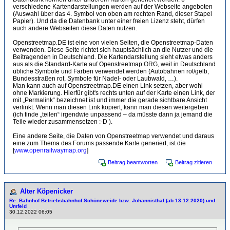
verschiedene Kartendarstellungen werden auf der Webseite angeboten
(Auswahl über das 4. Symbol von oben am rechten Rand, dieser Stapel
Papier). Und da die Datenbank unter einer freien Lizenz steht, dürfen
auch andere Webseiten diese Daten nutzen.
Openstreetmap.DE ist eine von vielen Seiten, die Openstreetmap-Daten
verwenden. Diese Seite richtet sich hauptsächlich an die Nutzer und die
Beitragenden in Deutschland. Die Kartendarstellung sieht etwas anders
aus als die Standard-Karte auf Openstreetmap.ORG, weil in Deutschland
übliche Symbole und Farben verwendet werden (Autobahnen rot/gelb,
Bundesstraßen rot, Symbole für Nadel- oder Laubwald, …).
Man kann auch auf Openstreetmap.DE einen Link setzen, aber wohl
ohne Markierung. Hierfür gibt's rechts unten auf der Karte einen Link, der
mit „Permalink“ bezeichnet ist und immer die gerade sichtbare Ansicht
verlinkt. Wenn man diesen Link kopiert, kann man diesen weitergeben
(ich finde „teilen“ irgendwie unpassend – da müsste dann ja jemand die
Teile wieder zusammensetzen :-D ).
Eine andere Seite, die Daten von Openstreetmap verwendet und daraus
eine zum Thema des Forums passende Karte generiert, ist die
[
www.openrailwaymap.org
]
Beitrag beantworten
Beitrag zitieren
Alter Köpenicker
Re: Bahnhof Betriebsbahnhof Schöneweide bzw. Johannisthal (ab 13.12.2020) und
Umfeld
30.12.2022 06:05