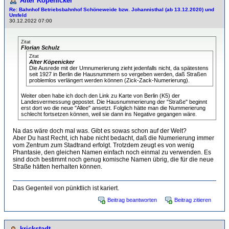
Alter Köpenicker
Re: Bahnhof Betriebsbahnhof Schöneweide bzw. Johannisthal (ab 13.12.2020) und
Umfeld
30.12.2022 07:00
Zitat
Florian Schulz
Zitat
Alter Köpenicker
Die Ausrede mit der Umnumerierung zieht jedenfalls nicht, da spätestens
seit 1927 in Berlin die Hausnummern so vergeben werden, daß Straßen
problemlos verlängert werden können (Zick-Zack-Numerierung).
Weiter oben habe ich doch den Link zu Karte von Berlin (K5) der
Landesvermessung gepostet. Die Hausnummerierung der "Straße" beginnt
erst dort wo die neue "Allee" ansetzt. Folglich hätte man die Nummerierung
schlecht fortsetzen können, weil sie dann ins Negative gegangen wäre.
Na das wäre doch mal was. Gibt es sowas schon auf der Welt?
Aber Du hast Recht, ich habe nicht bedacht, daß die Numerierung immer
vom Zentrum zum Stadtrand erfolgt. Trotzdem zeugt es von wenig
Phantasie, den gleichen Namen einfach noch einmal zu verwenden. Es
sind doch bestimmt noch genug komische Namen übrig, die für die neue
Straße hätten herhalten können.
Das Gegenteil von pünktlich ist kariert.
Beitrag beantworten
Beitrag zitieren
krickstadt