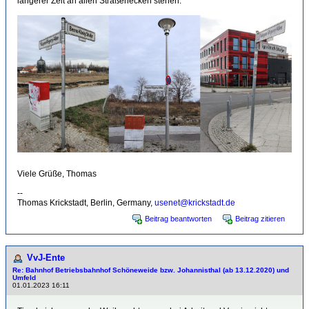
längerer Zeit an allen Straßenecken stehen:
Viele Grüße, Thomas
--
Thomas Krickstadt, Berlin, Germany,
usenet@krickstadt.de
Beitrag beantworten
Beitrag zitieren
VvJ-Ente
Re: Bahnhof Betriebsbahnhof Schöneweide bzw. Johannisthal (ab 13.12.2020) und
Umfeld
01.01.2023 16:11