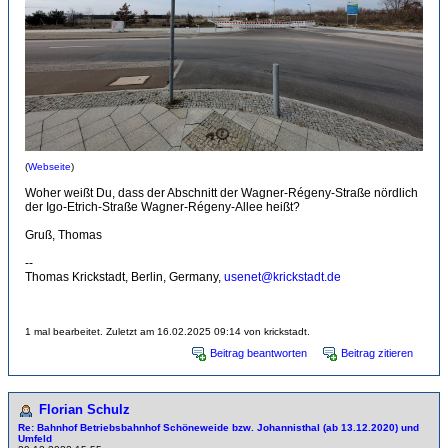
(
Webseite
)
Woher weißt Du, dass der Abschnitt der Wagner-Régeny-Straße nördlich
der Igo-Etrich-Straße Wagner-Régeny-Allee heißt?
Gruß, Thomas
--
Thomas Krickstadt, Berlin, Germany,
usenet@krickstadt.de
1 mal bearbeitet. Zuletzt am 16.02.2025 09:14 von krickstadt.
Beitrag beantworten
Beitrag zitieren
Florian Schulz
Re: Bahnhof Betriebsbahnhof Schöneweide bzw. Johannisthal (ab 13.12.2020) und
Umfeld