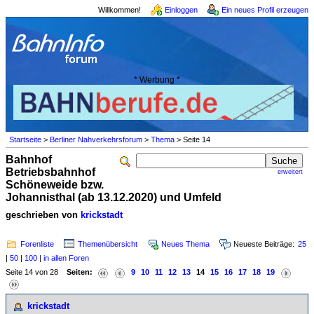
Willkommen!
Einloggen
Ein neues Profil erzeugen
* Werbung *
Startseite
>
Berliner Nahverkehrsforum
>
Thema
> Seite 14
Bahnhof
Betriebsbahnhof
erweitert
Schöneweide bzw.
Johannisthal (ab 13.12.2020) und Umfeld
geschrieben von
krickstadt
Forenliste
Themenübersicht
Neues Thema
Neueste Beiträge:
25
|
50
|
100
|
in allen Foren
Seite 14 von 28
Seiten:
9
10
11
12
13
14
15
16
17
18
19
krickstadt