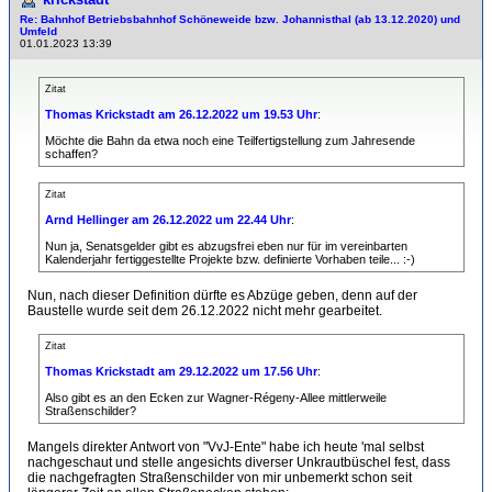
Re: Bahnhof Betriebsbahnhof Schöneweide bzw. Johannisthal (ab 13.12.2020) und
Umfeld
01.01.2023 13:39
Zitat
Thomas Krickstadt am 26.12.2022 um 19.53 Uhr
:
Möchte die Bahn da etwa noch eine Teilfertigstellung zum Jahresende
schaffen?
Zitat
Arnd Hellinger am 26.12.2022 um 22.44 Uhr
:
Nun ja, Senatsgelder gibt es abzugsfrei eben nur für im vereinbarten
Kalenderjahr fertiggestellte Projekte bzw. definierte Vorhaben teile... :-)
Nun, nach dieser Definition dürfte es Abzüge geben, denn auf der
Baustelle wurde seit dem 26.12.2022 nicht mehr gearbeitet.
Zitat
Thomas Krickstadt am 29.12.2022 um 17.56 Uhr
:
Also gibt es an den Ecken zur Wagner-Régeny-Allee mittlerweile
Straßenschilder?
Mangels direkter Antwort von "VvJ-Ente" habe ich heute 'mal selbst
nachgeschaut und stelle angesichts diverser Unkrautbüschel fest, dass
die nachgefragten Straßenschilder von mir unbemerkt schon seit