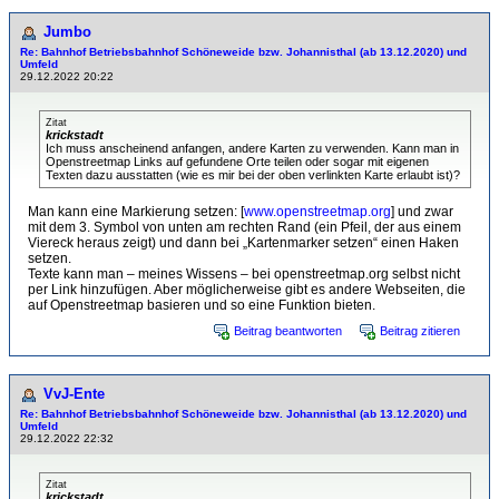
Jumbo
Re: Bahnhof Betriebsbahnhof Schöneweide bzw. Johannisthal (ab 13.12.2020) und
Umfeld
29.12.2022 20:22
Zitat
krickstadt
Ich muss anscheinend anfangen, andere Karten zu verwenden. Kann man in
Openstreetmap Links auf gefundene Orte teilen oder sogar mit eigenen
Texten dazu ausstatten (wie es mir bei der oben verlinkten Karte erlaubt ist)?
Man kann eine Markierung setzen: [
www.openstreetmap.org
] und zwar
mit dem 3. Symbol von unten am rechten Rand (ein Pfeil, der aus einem
Viereck heraus zeigt) und dann bei „Kartenmarker setzen“ einen Haken
setzen.
Texte kann man – meines Wissens – bei openstreetmap.org selbst nicht
per Link hinzufügen. Aber möglicherweise gibt es andere Webseiten, die
auf Openstreetmap basieren und so eine Funktion bieten.
Beitrag beantworten
Beitrag zitieren
VvJ-Ente
Re: Bahnhof Betriebsbahnhof Schöneweide bzw. Johannisthal (ab 13.12.2020) und
Umfeld
29.12.2022 22:32
Zitat
krickstadt