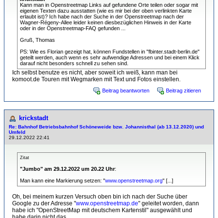
Kann man in Openstreetmap Links auf gefundene Orte teilen oder sogar mit
eigenen Texten dazu ausstatten (wie es mir bei der oben verlinkten Karte
erlaubt ist)? Ich habe nach der Suche in der Openstreetmap nach der
Wagner-Régeny-Allee leider keinen diesbezüglichen Hinweis in der Karte
oder in der Openstreetmap-FAQ gefunden ...
Gruß, Thomas
PS: Wie es Florian gezeigt hat, können Fundstellen in "fbinter.stadt-berlin.de"
geteilt werden, auch wenn es sehr aufwendige Adressen und bei einem Klick
darauf nicht besonders schnell zu sehen sind.
Ich selbst benutze es nicht, aber soweit ich weiß, kann man bei
komoot.de Touren mit Wegmarken mit Text und Fotos einstellen.
Beitrag beantworten
Beitrag zitieren
krickstadt
Re: Bahnhof Betriebsbahnhof Schöneweide bzw. Johannisthal (ab 13.12.2020) und
Umfeld
29.12.2022 22:41
Zitat
"Jumbo" am 29.12.2022 um 20.22 Uhr
:
Man kann eine Markierung setzen: "
www.openstreetmap.org
" [...]
Oh, bei meinem kurzen Versuch oben bin ich nach der Suche über
Google zu der Adresse "
www.openstreetmap.de
" geleitet worden, dann
habe ich "OpenStreetMap mit deutschem Kartenstil" ausgewählt und
habe darin nicht das ...