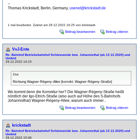
--
Thomas Krickstadt, Berlin, Germany,
usenet@krickstadt.de
1 mal bearbeitet. Zuletzt am 29.12.2022 16:25 von krickstadt.
Beitrag beantworten
Beitrag zitieren
VvJ-Ente
Re: Bahnhof Betriebsbahnhof Schöneweide bzw. Johannisthal (ab 13.12.2020) und
Umfeld
29.12.2022 14:15
Zitat
Richtung Wagner-Régeny-Allee [korrekt: Wagner-Régeny-Straße]
Wo kommt denn die Korrektur her? Die Wagner-Régeny-Straße heißt
nördlich der Igo-Etrich-Straße (also auch auf Höhe des S-Bahnhofs
Johannisthal) Wagner-Régeny-Allee, warum auch immer...
Beitrag beantworten
Beitrag zitieren
krickstadt
Re: Bahnhof Betriebsbahnhof Schöneweide bzw. Johannisthal (ab 13.12.2020) und
Umfeld
29.12.2022 15:06