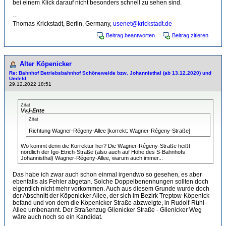
bei einem Klick darauf nicht besonders schnell zu sehen sind.
--
Thomas Krickstadt, Berlin, Germany,
usenet@krickstadt.de
Beitrag beantworten
Beitrag zitieren
Alter Köpenicker
Re: Bahnhof Betriebsbahnhof Schöneweide bzw. Johannisthal (ab 13.12.2020) und
Umfeld
29.12.2022 18:51
Zitat
VvJ-Ente
Zitat
Richtung Wagner-Régeny-Allee [korrekt: Wagner-Régeny-Straße]
Wo kommt denn die Korrektur her? Die Wagner-Régeny-Straße heißt
nördlich der Igo-Etrich-Straße (also auch auf Höhe des S-Bahnhofs
Johannisthal) Wagner-Régeny-Allee, warum auch immer...
Das habe ich zwar auch schon einmal irgendwo so gesehen, es aber
ebenfalls als Fehler abgetan. Solche Doppelbenennungen sollten doch
eigentlich nicht mehr vorkommen. Auch aus diesem Grunde wurde doch
der Abschnitt der Köpenicker Allee, der sich im Bezirk Treptow-Köpenick
befand und von dem die Köpenicker Straße abzweigte, in Rudolf-Rühl-
Allee umbenannt. Der Straßenzug Glienicker Straße - Glienicker Weg
wäre auch noch so ein Kandidat.