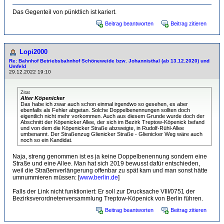
Das Gegenteil von pünktlich ist kariert.
Beitrag beantworten
Beitrag zitieren
Lopi2000
Re: Bahnhof Betriebsbahnhof Schöneweide bzw. Johannisthal (ab 13.12.2020) und
Umfeld
29.12.2022 19:10
Zitat
Alter Köpenicker
Das habe ich zwar auch schon einmal irgendwo so gesehen, es aber
ebenfalls als Fehler abgetan. Solche Doppelbenennungen sollten doch
eigentlich nicht mehr vorkommen. Auch aus diesem Grunde wurde doch der
Abschnitt der Köpenicker Allee, der sich im Bezirk Treptow-Köpenick befand
und von dem die Köpenicker Straße abzweigte, in Rudolf-Rühl-Allee
umbenannt. Der Straßenzug Glienicker Straße - Glienicker Weg wäre auch
noch so ein Kandidat.
Naja, streng genommen ist es ja keine Doppelbenennung sondern eine
Straße und eine Allee. Man hat sich 2019 bewusst dafür entschieden,
weil die Straßenverlängerung offenbar zu spät kam und man sonst hätte
umnummieren müssen: [
www.berlin.de
]
Falls der Link nicht funktioniert: Er soll zur Drucksache VIII/0751 der
Bezirksverordnetenversammlung Treptow-Köpenick von Berlin führen.
Beitrag beantworten
Beitrag zitieren