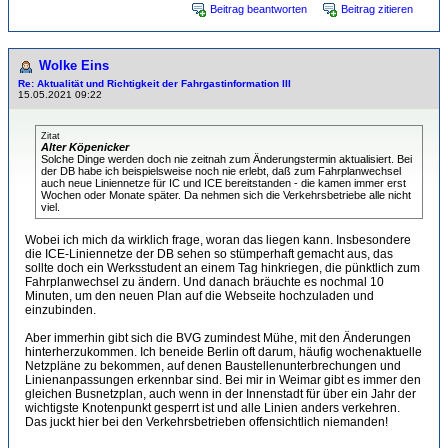
Beitrag beantworten
Beitrag zitieren
Wolke Eins
Re: Aktualität und Richtigkeit der Fahrgastinformation III
15.05.2021 09:22
Zitat
Alter Köpenicker
Solche Dinge werden doch nie zeitnah zum Änderungstermin aktualisiert. Bei
der DB habe ich beispielsweise noch nie erlebt, daß zum Fahrplanwechsel
auch neue Liniennetze für IC und ICE bereitstanden - die kamen immer erst
Wochen oder Monate später. Da nehmen sich die Verkehrsbetriebe alle nicht
viel.
Wobei ich mich da wirklich frage, woran das liegen kann. Insbesondere
die ICE-Liniennetze der DB sehen so stümperhaft gemacht aus, das
sollte doch ein Werksstudent an einem Tag hinkriegen, die pünktlich zum
Fahrplanwechsel zu ändern. Und danach bräuchte es nochmal 10
Minuten, um den neuen Plan auf die Webseite hochzuladen und
einzubinden.
Aber immerhin gibt sich die BVG zumindest Mühe, mit den Änderungen
hinterherzukommen. Ich beneide Berlin oft darum, häufig wochenaktuelle
Netzpläne zu bekommen, auf denen Baustellenunterbrechungen und
Linienanpassungen erkennbar sind. Bei mir in Weimar gibt es immer den
gleichen Busnetzplan, auch wenn in der Innenstadt für über ein Jahr der
wichtigste Knotenpunkt gesperrt ist und alle Linien anders verkehren.
Das juckt hier bei den Verkehrsbetrieben offensichtlich niemanden!