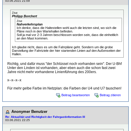
03.06.2021 21:09
Zitat
Philipp Borchert
Zitat
Nahverkehrsplan
Ich denke, dass die Haltestellen wohl auch die letzten sind, wo sich die
Pläne noch in den Wartehallen befinden.
Soll ja mal vor 2-3 Jahren beschlossen worden sein, dass die einheitlich
an den Mast kommen.
Ich glaube nicht, dass es um die Fahrpläne geht. Sondern um die grobe
Darstellung der Fahrtziele der hier startenden Linien auf den Außenseiten der
Hallen.
Richtig, und dafür muss "der Schlüssel noch vorhanden sein". Der U-Bhf
Unter den Linden ist vorhanden, aber eben auch die schon fast zwei
Jahre nicht mehr vorhandene Linienführung des 200ers.
x--x--x--x
Für mehr gelbe Farbe im Netzplan: die Farben der U4 und U7 tauschen!
Beitrag beantworten
Beitrag zitieren
Anonymer Benutzer
Re: Aktualität und Richtigkeit der Fahrgastinformation III
03.06.2021 22:25