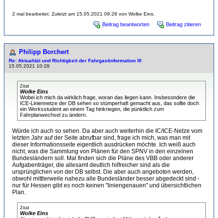
2 mal bearbeitet. Zuletzt am 15.05.2021 09:28 von Wolke Eins.
Beitrag beantworten
Beitrag zitieren
Philipp Borchert
Re: Aktualität und Richtigkeit der Fahrgastinformation III
15.05.2021 10:28
Zitat
Wolke Eins
Wobei ich mich da wirklich frage, woran das liegen kann. Insbesondere die
ICE-Liniennetze der DB sehen so stümperhaft gemacht aus, das sollte doch
ein Werksstudent an einem Tag hinkriegen, die pünktlich zum
Fahrplanwechsel zu ändern.
Würde ich auch so sehen. Da aber auch weiterhin die IC/ICE-Netze vom
letzten Jahr auf der Seite abrufbar sind, frage ich mich, was man mit
dieser Informationsseite eigentlich ausdrücken möchte. Ich weiß auch
nicht, was die Sammlung von Plänen für den SPNV in den einzelnen
Bundesländern soll. Mal finden sich die Pläne des VBB oder anderer
Aufgabenträger, die allesamt deutlich hilfreicher sind als die
ursprünglichen von der DB selbst. Die aber auch angeboten werden,
obwohl mittlerweile nahezu alle Bundesländer besser abgedeckt sind -
nur für Hessen gibt es noch keinen "liniengenauen" und übersichtlichen
Plan.
Zitat
Wolke Eins