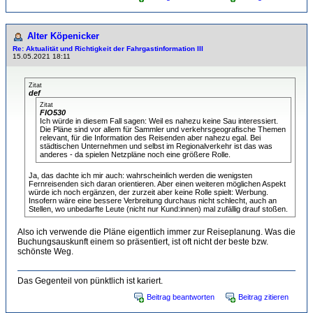
Alter Köpenicker
Re: Aktualität und Richtigkeit der Fahrgastinformation III
15.05.2021 18:11
Zitat
def
Zitat
FlO530
Ich würde in diesem Fall sagen: Weil es nahezu keine Sau interessiert.
Die Pläne sind vor allem für Sammler und verkehrsgeografische Themen
relevant, für die Information des Reisenden aber nahezu egal. Bei
städtischen Unternehmen und selbst im Regionalverkehr ist das was
anderes - da spielen Netzpläne noch eine größere Rolle.
Ja, das dachte ich mir auch: wahrscheinlich werden die wenigsten
Fernreisenden sich daran orientieren. Aber einen weiteren möglichen Aspekt
würde ich noch ergänzen, der zurzeit aber keine Rolle spielt: Werbung.
Insofern wäre eine bessere Verbreitung durchaus nicht schlecht, auch an
Stellen, wo unbedarfte Leute (nicht nur Kund:innen) mal zufällig drauf stoßen.
Also ich verwende die Pläne eigentlich immer zur Reiseplanung. Was die
Buchungsauskunft einem so präsentiert, ist oft nicht der beste bzw.
schönste Weg.
Das Gegenteil von pünktlich ist kariert.
Beitrag beantworten
Beitrag zitieren