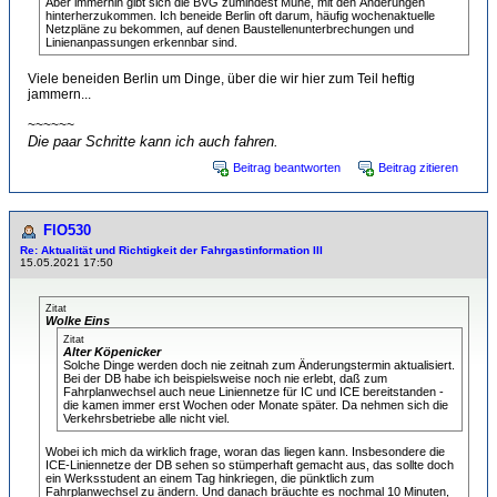
Aber immerhin gibt sich die BVG zumindest Mühe, mit den Änderungen
hinterherzukommen. Ich beneide Berlin oft darum, häufig wochenaktuelle
Netzpläne zu bekommen, auf denen Baustellenunterbrechungen und
Linienanpassungen erkennbar sind.
Viele beneiden Berlin um Dinge, über die wir hier zum Teil heftig
jammern...
~~~~~~
Die paar Schritte kann ich auch fahren.
Beitrag beantworten
Beitrag zitieren
FlO530
Re: Aktualität und Richtigkeit der Fahrgastinformation III
15.05.2021 17:50
Zitat
Wolke Eins
Zitat
Alter Köpenicker
Solche Dinge werden doch nie zeitnah zum Änderungstermin aktualisiert.
Bei der DB habe ich beispielsweise noch nie erlebt, daß zum
Fahrplanwechsel auch neue Liniennetze für IC und ICE bereitstanden -
die kamen immer erst Wochen oder Monate später. Da nehmen sich die
Verkehrsbetriebe alle nicht viel.
Wobei ich mich da wirklich frage, woran das liegen kann. Insbesondere die
ICE-Liniennetze der DB sehen so stümperhaft gemacht aus, das sollte doch
ein Werksstudent an einem Tag hinkriegen, die pünktlich zum
Fahrplanwechsel zu ändern. Und danach bräuchte es nochmal 10 Minuten,