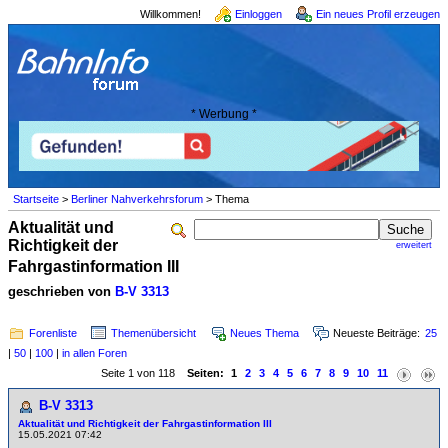
Willkommen!
Einloggen
Ein neues Profil erzeugen
* Werbung *
Startseite
>
Berliner Nahverkehrsforum
> Thema
Aktualität und
Richtigkeit der
erweitert
Fahrgastinformation III
geschrieben von
B-V 3313
Forenliste
Themenübersicht
Neues Thema
Neueste Beiträge:
25
|
50
|
100
|
in allen Foren
Seite 1 von 118
Seiten:
1
2
3
4
5
6
7
8
9
10
11
B-V 3313
Aktualität und Richtigkeit der Fahrgastinformation III
15.05.2021 07:42