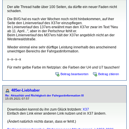
Der alte Thread hatte über 100 Seiten, da dürfte ein neuer Faden nicht
schaden.
Die BVG hat es nach vier Wochen noch nicht hinbekommen, auf iher
Seite den Linienverlauf des X37er einzupflegen.
Im Linienverlauf des 137ers erwähnt man den X37er zwar im Text "Neu
ab 11. April...", aber in der Perlschnur fehlt er.
Beim Linienverlauf des M37ers hält der X37er angeblich nicht an der
Westerwaldstraße.
Wieder einmal eine sehr dürftige Leistung innerhalb des anscheinend
unwichtgen Bereichs der Fahrgastinformation.
x--x--x--x
Für mehr gelbe Farbe im Netzplan: die Farben der U4 und U7 tauschen!
Beitrag beantworten
Beitrag zitieren
485er-Liebhaber
Re: Aktualität und Richtigkeit der Fahrgastinformation III
15.05.2021 07:57
Downloaden kannst du ihn zum Glück trotzdem:
X37
Einfach den Link einer anderen Link nutzen und in X37 ändern.
(Ändert natürlich nichts daran, dass er fehlt.)