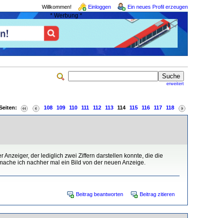
Willkommen!
Einloggen
Ein neues Profil erzeugen
* Werbung *
erweitert
Seiten:
108
109
110
111
112
113
114
115
116
117
118
 Anzeiger, der lediglich zwei Ziffern darstellen konnte, die die
, mache ich nachher mal ein Bild von der neuen Anzeige.
Beitrag beantworten
Beitrag zitieren