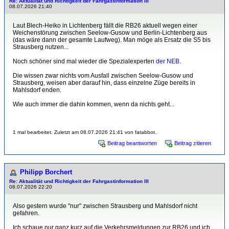
Re: Aktualität und Richtigkeit der Fahrgastinformation III
08.07.2026 21:40
Laut Blech-Heiko in Lichtenberg fällt die RB26 aktuell wegen einer
Weichenstörung zwischen Seelow-Gusow und Berlin-Lichtenberg aus
(das wäre dann der gesamte Laufweg). Man möge als Ersatz die S5 bis
Strausberg nutzen...
Noch schöner sind mal wieder die Spezialexperten
der NEB
.
Die wissen zwar nichts vom Ausfall zwischen Seelow-Gusow und
Strausberg, weisen aber darauf hin, dass einzelne Züge bereits in
Mahlsdorf enden.
Wie auch immer die dahin kommen, wenn da nichts geht...
1 mal bearbeitet. Zuletzt am 08.07.2026 21:41 von fatabbot.
Beitrag beantworten
Beitrag zitieren
Philipp Borchert
Re: Aktualität und Richtigkeit der Fahrgastinformation III
08.07.2026 22:20
Also gestern wurde "nur" zwischen Strausberg und Mahlsdorf nicht
gefahren.
Ich schaue nur ganz kurz auf die Verkehrsmeldungen zur RB26 und ich