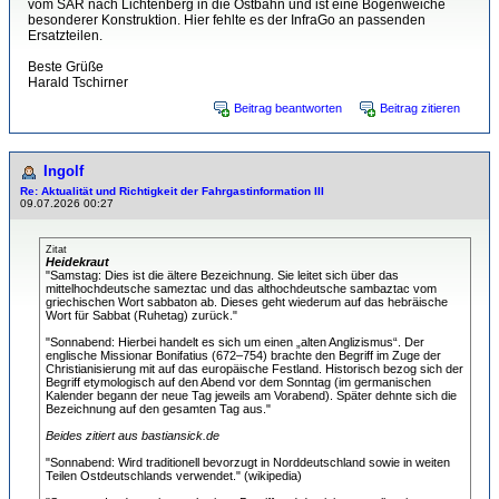
vom SAR nach Lichtenberg in die Ostbahn und ist eine Bogenweiche
besonderer Konstruktion. Hier fehlte es der InfraGo an passenden
Ersatzteilen.
Beste Grüße
Harald Tschirner
Beitrag beantworten
Beitrag zitieren
Ingolf
Re: Aktualität und Richtigkeit der Fahrgastinformation III
09.07.2026 00:27
Zitat
Heidekraut
"Samstag: Dies ist die ältere Bezeichnung. Sie leitet sich über das
mittelhochdeutsche sameztac und das althochdeutsche sambaztac vom
griechischen Wort sabbaton ab. Dieses geht wiederum auf das hebräische
Wort für Sabbat (Ruhetag) zurück."
"Sonnabend: Hierbei handelt es sich um einen „alten Anglizismus“. Der
englische Missionar Bonifatius (672–754) brachte den Begriff im Zuge der
Christianisierung mit auf das europäische Festland. Historisch bezog sich der
Begriff etymologisch auf den Abend vor dem Sonntag (im germanischen
Kalender begann der neue Tag jeweils am Vorabend). Später dehnte sich die
Bezeichnung auf den gesamten Tag aus."
Beides zitiert aus bastiansick.de
"Sonnabend: Wird traditionell bevorzugt in Norddeutschland sowie in weiten
Teilen Ostdeutschlands verwendet." (wikipedia)