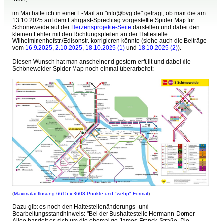
im Mai hatte ich in einer E-Mail an "info@bvg.de" gefragt, ob man die am
13.10.2025 auf dem Fahrgast-Sprechtag vorgestellte Spider Map für
Schöneweide auf der
Herzensprojekte-Seite
darstellen und dabei den
kleinen Fehler mit den Richtungspfeilen an der Haltestelle
Wilhelminenhofstr./Edisonstr. korrigieren könnte (siehe auch die Beiträge
vom
16.9.2025
,
2.10.2025
,
18.10.2025 (1)
und
18.10.2025 (2)
).
Diesen Wunsch hat man anscheinend gestern erfüllt und dabei die
Schöneweider Spider Map noch einmal überarbeitet:
(
Maximalauflösung 6615 x 3603 Punkte und "webp"-Format
)
Dazu gibt es noch den Haltestellenänderungs- und
Bearbeitungsstandhinweis: "Bei der Bushaltestelle Hermann-Dorner-
Allee handelt es sich um die ehemalige James-Franck-Straße. Die