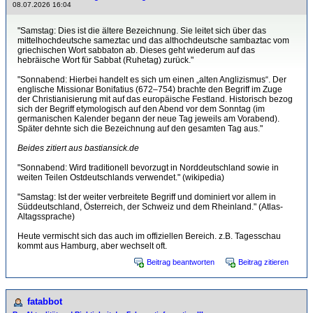
08.07.2026 16:04
"Samstag: Dies ist die ältere Bezeichnung. Sie leitet sich über das
mittelhochdeutsche sameztac und das althochdeutsche sambaztac vom
griechischen Wort sabbaton ab. Dieses geht wiederum auf das
hebräische Wort für Sabbat (Ruhetag) zurück."
"Sonnabend: Hierbei handelt es sich um einen „alten Anglizismus“. Der
englische Missionar Bonifatius (672–754) brachte den Begriff im Zuge
der Christianisierung mit auf das europäische Festland. Historisch bezog
sich der Begriff etymologisch auf den Abend vor dem Sonntag (im
germanischen Kalender begann der neue Tag jeweils am Vorabend).
Später dehnte sich die Bezeichnung auf den gesamten Tag aus."
Beides zitiert aus bastiansick.de
"Sonnabend: Wird traditionell bevorzugt in Norddeutschland sowie in
weiten Teilen Ostdeutschlands verwendet." (wikipedia)
"Samstag: Ist der weiter verbreitete Begriff und dominiert vor allem in
Süddeutschland, Österreich, der Schweiz und dem Rheinland." (Atlas-
Altagssprache)
Heute vermischt sich das auch im offiziellen Bereich. z.B. Tagesschau
kommt aus Hamburg, aber wechselt oft.
Beitrag beantworten
Beitrag zitieren
fatabbot