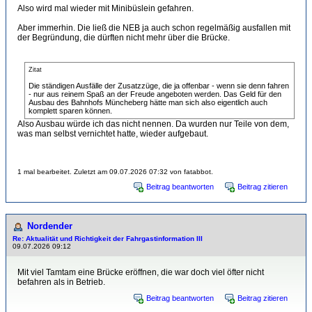
Also wird mal wieder mit Minibüslein gefahren.
Aber immerhin. Die ließ die NEB ja auch schon regelmäßig ausfallen mit
der Begründung, die dürften nicht mehr über die Brücke.
Zitat
Die ständigen Ausfälle der Zusatzzüge, die ja offenbar - wenn sie denn fahren
- nur aus reinem Spaß an der Freude angeboten werden. Das Geld für den
Ausbau des Bahnhofs Müncheberg hätte man sich also eigentlich auch
komplett sparen können.
Also Ausbau würde ich das nicht nennen. Da wurden nur Teile von dem,
was man selbst vernichtet hatte, wieder aufgebaut.
1 mal bearbeitet. Zuletzt am 09.07.2026 07:32 von fatabbot.
Beitrag beantworten
Beitrag zitieren
Nordender
Re: Aktualität und Richtigkeit der Fahrgastinformation III
09.07.2026 09:12
Mit viel Tamtam eine Brücke eröffnen, die war doch viel öfter nicht
befahren als in Betrieb.
Beitrag beantworten
Beitrag zitieren