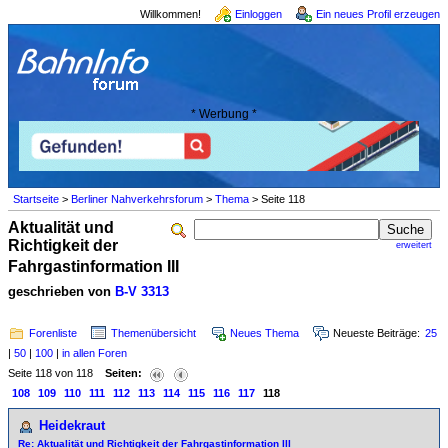
Willkommen!
Einloggen
Ein neues Profil erzeugen
* Werbung *
Startseite
>
Berliner Nahverkehrsforum
>
Thema
> Seite 118
Aktualität und
Richtigkeit der
erweitert
Fahrgastinformation III
geschrieben von
B-V 3313
Forenliste
Themenübersicht
Neues Thema
Neueste Beiträge:
25
|
50
|
100
|
in allen Foren
Seite 118 von 118
Seiten:
108
109
110
111
112
113
114
115
116
117
118
Heidekraut
Re: Aktualität und Richtigkeit der Fahrgastinformation III