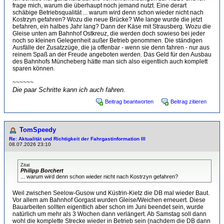
frage mich, warum die überhaupt noch jemand nutzt. Eine derart
schäbige Betriebsqualität ... warum wird denn schon wieder nicht nach
Kostrzyn gefahren? Wozu die neue Brücke? Wie lange wurde die jetzt
befahren, ein halbes Jahr lang? Dann der Käse mit Strausberg. Wozu die
Gleise unten am Bahnhof Ostkreuz, die werden doch sowieso bei jeder
noch so kleinen Gelegenheit außer Betrieb genommen. Die ständigen
Ausfälle der Zusatzzüge, die ja offenbar - wenn sie denn fahren - nur aus
reinem Spaß an der Freude angeboten werden. Das Geld für den Ausbau
des Bahnhofs Müncheberg hätte man sich also eigentlich auch komplett
sparen können.
~~~~~~
Die paar Schritte kann ich auch fahren.
Beitrag beantworten
Beitrag zitieren
TomSpeedy
Re: Aktualität und Richtigkeit der Fahrgastinformation III
08.07.2026 23:10
Zitat
Philipp Borchert
... warum wird denn schon wieder nicht nach Kostrzyn gefahren?
Weil zwischen Seelow-Gusow und Küstrin-Kietz die DB mal wieder Baut.
Vor allem am Bahnhof Gorgast wurden Gleise/Weichen erneuert. Diese
Bauarbeiten sollten eigentlich aber schon im Juni beendet sein, wurde
natürlich um mehr als 3 Wochen dann verlängert. Ab Samstag soll dann
wohl die komplette Strecke wieder in Betrieb sein (nachdem die DB dann