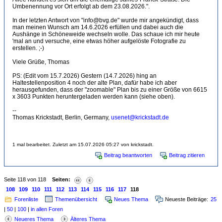
Umbenennung vor Ort erfolgt ab dem 23.08.2026.".
In der letzten Antwort von "info@bvg.de" wurde mir angekündigt, dass
man meinen Wunsch am 14.6.2026 erfüllen und dabei auch die
Aushänge in Schöneweide wechseln wolle. Das schaue ich mir heute
'mal an und versuche, eine etwas höher aufgelöste Fotografie zu
erstellen. ;-)
Viele Grüße, Thomas
PS: (Edit vom 15.7.2026) Gestern (14.7.2026) hing an
Haltestellenposition 4 noch der alte Plan, dafür habe ich aber
herausgefunden, dass der "zoomable" Plan bis zu einer Größe von 6615
x 3603 Punkten heruntergeladen werden kann (siehe oben).
--
Thomas Krickstadt, Berlin, Germany,
usenet@krickstadt.de
1 mal bearbeitet. Zuletzt am 15.07.2026 05:27 von krickstadt.
Beitrag beantworten
Beitrag zitieren
Seite 118 von 118
Seiten:
108
109
110
111
112
113
114
115
116
117
118
Forenliste
Themenübersicht
Neues Thema
Neueste Beiträge:
25
|
50
|
100
|
in allen Foren
Neueres Thema
Älteres Thema