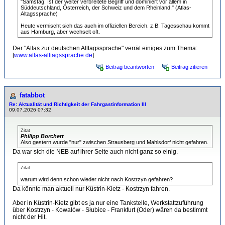
"Samstag: Ist der weiter verbreitete Begriff und dominiert vor allem in
Süddeutschland, Österreich, der Schweiz und dem Rheinland." (Atlas-
Altagssprache)
Heute vermischt sich das auch im offiziellen Bereich. z.B. Tagesschau kommt
aus Hamburg, aber wechselt oft.
Der "Atlas zur deutschen Alltagssprache" verrät einiges zum Thema:
[
www.atlas-alltagssprache.de
]
Beitrag beantworten
Beitrag zitieren
fatabbot
Re: Aktualität und Richtigkeit der Fahrgastinformation III
09.07.2026 07:32
Zitat
Philipp Borchert
Also gestern wurde "nur" zwischen Strausberg und Mahlsdorf nicht gefahren.
Da war sich die NEB auf ihrer Seite auch nicht ganz so einig.
Zitat
warum wird denn schon wieder nicht nach Kostrzyn gefahren?
Da könnte man aktuell nur Küstrin-Kietz - Kostrzyn fahren.
Aber in Küstrin-Kietz gibt es ja nur eine Tankstelle, Werkstattzuführung
über Kostrzyn - Kowalów - Słubice - Frankfurt (Oder) wären da bestimmt
nicht der Hit.