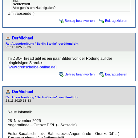
Zitat
Heidekraut
Also geht's um Nachtigallen?
Um trapsende ;)
Beitrag beantworten
Beitrag zitieren
DerMichael
Re: Ausschreibung "Berlin-Stettin" veröffentlicht
22.11.2025 02:55
Im DSO-Thread gibt es ein paar Bilder von der Rodung auf der
eingleisigen Strecke:
[
www.drehscheibe-online.de
]
Beitrag beantworten
Beitrag zitieren
DerMichael
Re: Ausschreibung "Berlin-Stettin" veröffentlicht
28.11.2025 13:33
Neue Infomail:
28. November 2025
Angermünde – Grenze D/PL (– Szczecin)
Erster Bauabschnitt der Bahnstrecke Angermünde – Grenze D/PL (–