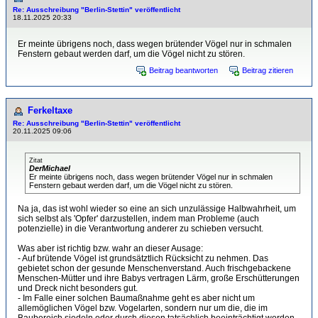
Re: Ausschreibung "Berlin-Stettin" veröffentlicht
18.11.2025 20:33
Er meinte übrigens noch, dass wegen brütender Vögel nur in schmalen
Fenstern gebaut werden darf, um die Vögel nicht zu stören.
Beitrag beantworten
Beitrag zitieren
Ferkeltaxe
Re: Ausschreibung "Berlin-Stettin" veröffentlicht
20.11.2025 09:06
Zitat
DerMichael
Er meinte übrigens noch, dass wegen brütender Vögel nur in schmalen
Fenstern gebaut werden darf, um die Vögel nicht zu stören.
Na ja, das ist wohl wieder so eine an sich unzulässige Halbwahrheit, um
sich selbst als 'Opfer' darzustellen, indem man Probleme (auch
potenzielle) in die Verantwortung anderer zu schieben versucht.
Was aber ist richtig bzw. wahr an dieser Ausage:
- Auf brütende Vögel ist grundsätztlich Rücksicht zu nehmen. Das
gebietet schon der gesunde Menschenverstand. Auch frischgebackene
Menschen-Mütter und ihre Babys vertragen Lärm, große Erschütterungen
und Dreck nicht besonders gut.
- Im Falle einer solchen Baumaßnahme geht es aber nicht um
allemöglichen Vögel bzw. Vogelarten, sondern nur um die, die im