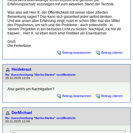
mindestens ebensolange schon erprobt und gehören per
Erfahrungsschatz sozusagen mit zum aktuellen Stand der Technik.
Was also will Herr K. der Öffentlichkeit mit seiner oben zitierten
Bemerkung sagen? Das kann sich garantiert jeder selbst denken.
Und wie unser aller Erfahrung zeigt, nutzt er schon öfter mal das Mittel
des Populismus, um sich und die Probleme - auch potenzielle - in
'seinen' Projekten in ein besseres Licht zu rücken. Nachtijall, ick hör dir
trapsen... Herr K. ist eben doch eher Politiker als Eisenbahner.
Gruß
Die Ferkeltaxe
Beitrag beantworten
Beitrag zitieren
Heidekraut
Re: Ausschreibung "Berlin-Stettin" veröffentlicht
20.11.2025 12:03
Also geht's um Nachtigallen?
Beitrag beantworten
Beitrag zitieren
DerMichael
Re: Ausschreibung "Berlin-Stettin" veröffentlicht
20.11.2025 12:06