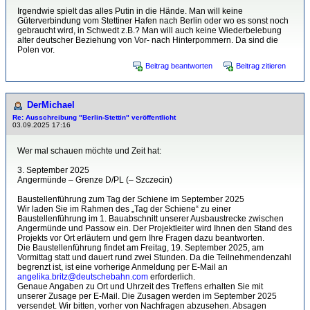
Irgendwie spielt das alles Putin in die Hände. Man will keine
Güterverbindung vom Stettiner Hafen nach Berlin oder wo es sonst noch
gebraucht wird, in Schwedt z.B.? Man will auch keine Wiederbelebung
alter deutscher Beziehung von Vor- nach Hinterpommern. Da sind die
Polen vor.
Beitrag beantworten
Beitrag zitieren
DerMichael
Re: Ausschreibung "Berlin-Stettin" veröffentlicht
03.09.2025 17:16
Wer mal schauen möchte und Zeit hat:
3. September 2025
Angermünde – Grenze D/PL (– Szczecin)
Baustellenführung zum Tag der Schiene im September 2025
Wir laden Sie im Rahmen des „Tag der Schiene“ zu einer
Baustellenführung im 1. Bauabschnitt unserer Ausbaustrecke zwischen
Angermünde und Passow ein. Der Projektleiter wird Ihnen den Stand des
Projekts vor Ort erläutern und gern Ihre Fragen dazu beantworten.
Die Baustellenführung findet am Freitag, 19. September 2025, am
Vormittag statt und dauert rund zwei Stunden. Da die Teilnehmendenzahl
begrenzt ist, ist eine vorherige Anmeldung per E-Mail an
angelika.britz@deutschebahn.com
erforderlich.
Genaue Angaben zu Ort und Uhrzeit des Treffens erhalten Sie mit
unserer Zusage per E-‍Mail. Die Zusagen werden im September 2025
versendet. Wir bitten, vorher von Nachfragen abzusehen. Absagen