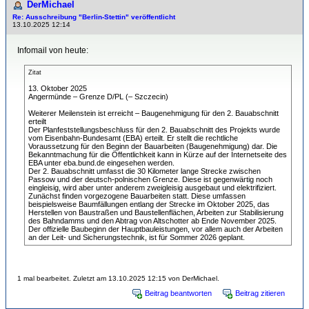
DerMichael
Re: Ausschreibung "Berlin-Stettin" veröffentlicht
13.10.2025 12:14
Infomail von heute:
Zitat
13. Oktober 2025
Angermünde – Grenze D/PL (– Szczecin)
Weiterer Meilenstein ist erreicht – Baugenehmigung für den 2. Bauabschnitt
erteilt
Der Planfeststellungsbeschluss für den 2. Bauabschnitt des Projekts wurde
vom Eisenbahn-Bundesamt (EBA) erteilt. Er stellt die rechtliche
Voraussetzung für den Beginn der Bauarbeiten (Baugenehmigung) dar. Die
Bekanntmachung für die Öffentlichkeit kann in Kürze auf der Internetseite des
EBA unter eba.bund.de eingesehen werden.
Der 2. Bauabschnitt umfasst die 30 Kilometer lange Strecke zwischen
Passow und der deutsch-polnischen Grenze. Diese ist gegenwärtig noch
eingleisig, wird aber unter anderem zweigleisig ausgebaut und elektrifiziert.
Zunächst finden vorgezogene Bauarbeiten statt. Diese umfassen
beispielsweise Baumfällungen entlang der Strecke im Oktober 2025, das
Herstellen von Baustraßen und Baustellenflächen, Arbeiten zur Stabilisierung
des Bahndamms und den Abtrag von Altschotter ab Ende November 2025.
Der offizielle Baubeginn der Hauptbauleistungen, vor allem auch der Arbeiten
an der Leit- und Sicherungstechnik, ist für Sommer 2026 geplant.
1 mal bearbeitet. Zuletzt am 13.10.2025 12:15 von DerMichael.
Beitrag beantworten
Beitrag zitieren