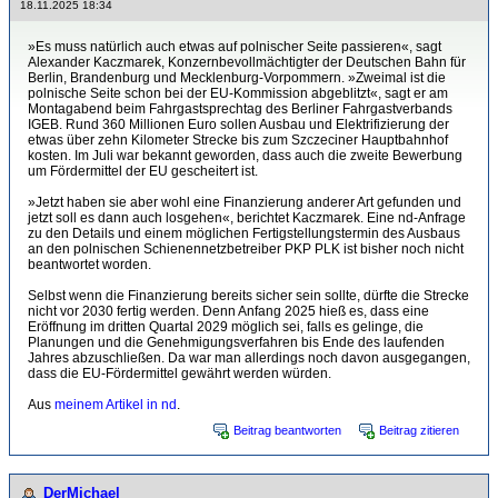
18.11.2025 18:34
»Es muss natürlich auch etwas auf polnischer Seite passieren«, sagt
Alexander Kaczmarek, Konzernbevollmächtigter der Deutschen Bahn für
Berlin, Brandenburg und Mecklenburg-Vorpommern. »Zweimal ist die
polnische Seite schon bei der EU-Kommission abgeblitzt«, sagt er am
Montagabend beim Fahrgastsprechtag des Berliner Fahrgastverbands
IGEB. Rund 360 Millionen Euro sollen Ausbau und Elektrifizierung der
etwas über zehn Kilometer Strecke bis zum Szczeciner Hauptbahnhof
kosten. Im Juli war bekannt geworden, dass auch die zweite Bewerbung
um Fördermittel der EU gescheitert ist.
»Jetzt haben sie aber wohl eine Finanzierung anderer Art gefunden und
jetzt soll es dann auch losgehen«, berichtet Kaczmarek. Eine nd-Anfrage
zu den Details und einem möglichen Fertigstellungstermin des Ausbaus
an den polnischen Schienennetzbetreiber PKP PLK ist bisher noch nicht
beantwortet worden.
Selbst wenn die Finanzierung bereits sicher sein sollte, dürfte die Strecke
nicht vor 2030 fertig werden. Denn Anfang 2025 hieß es, dass eine
Eröffnung im dritten Quartal 2029 möglich sei, falls es gelinge, die
Planungen und die Genehmigungsverfahren bis Ende des laufenden
Jahres abzuschließen. Da war man allerdings noch davon ausgegangen,
dass die EU-Fördermittel gewährt werden würden.
Aus
meinem Artikel in nd
.
Beitrag beantworten
Beitrag zitieren
DerMichael