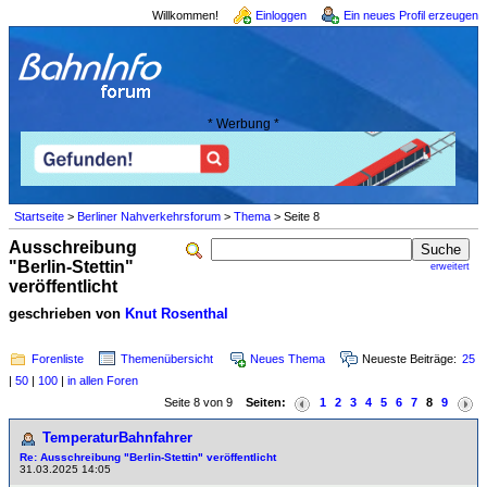
Willkommen!
Einloggen
Ein neues Profil erzeugen
* Werbung *
Startseite
>
Berliner Nahverkehrsforum
>
Thema
> Seite 8
Ausschreibung
"Berlin-Stettin"
erweitert
veröffentlicht
geschrieben von
Knut Rosenthal
Forenliste
Themenübersicht
Neues Thema
Neueste Beiträge:
25
|
50
|
100
|
in allen Foren
Seite 8 von 9
Seiten:
1
2
3
4
5
6
7
8
9
TemperaturBahnfahrer
Re: Ausschreibung "Berlin-Stettin" veröffentlicht
31.03.2025 14:05