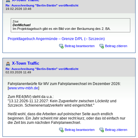
Re: Ausschreibung "Berlin-Stettin" veröffentlicht
19.02.2026 10:46
Zitat
DerMichael
Im Projekttagebuch gibt es ein Bild von der Beräumung des 2. BA.
Projekttagebuch Angermünde – Grenze D/PL (– Szczecin)
Beitrag beantworten
Beitrag zitieren
X-Town Traffic
Re: Ausschreibung "Berlin-Stettin" veröffentlicht
02.03.2026 11:49
Fahrplanentwürfe für MV zum Fahrplanwechsel im Dezember 2026:
[
www.vmv-mbh.de
]
Zum RE4(MV) steht da u.a.:
"13.12.2026-11.12.2027: Kein Zugverkehr zwischen Löcknitz und
Szczecin. Schienenersatzverkehr wird eingerichtet."
Heißt wohl, dass die Arbeiten auf polnischer Seite auch endlich
beginnen. Ein Jahr scheint mir aber recht kurz, oder das ist einfach nur
die Zeit bis zum nächsten Fahrplanwechsel.
Beitrag beantworten
Beitrag zitieren