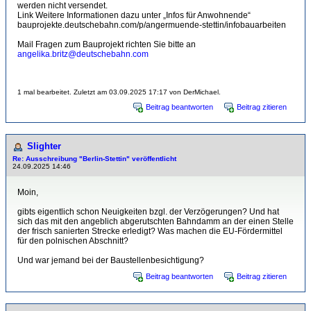
werden nicht versendet.
Link Weitere Informationen dazu unter „Infos für Anwohnende“
bauprojekte.deutschebahn.com/p/angermuende-stettin/infobauarbeiten
Mail Fragen zum Bauprojekt richten Sie bitte an
angelika.britz@deutschebahn.com
1 mal bearbeitet. Zuletzt am 03.09.2025 17:17 von DerMichael.
Beitrag beantworten
Beitrag zitieren
Slighter
Re: Ausschreibung "Berlin-Stettin" veröffentlicht
24.09.2025 14:46
Moin,
gibts eigentlich schon Neuigkeiten bzgl. der Verzögerungen? Und hat
sich das mit den angeblich abgerutschten Bahndamm an der einen Stelle
der frisch sanierten Strecke erledigt? Was machen die EU-Fördermittel
für den polnischen Abschnitt?
Und war jemand bei der Baustellenbesichtigung?
Beitrag beantworten
Beitrag zitieren