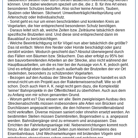
Baubereich siedeln oder durch diesen tatsächlich beeinträchtigt werden
können. Und dabei wiederum speziell um die, die z. B. für ihre Art eines
besonderen Schutzes bedürfen. Also sicher keine Amseln, Tauben,
Spatzen oder Meisen. Stichwort: Umweltverträglichkeitsprüfung und
Artenschutz oder Individualschutz.
- Somit geht es nur um einen beschränkten und konkreten Kreis an
Vogelarten, die hier entsprechend besonderen Schutz benötigen.
- Daraus leitet sich ab, welche Zeiten bzw. Zeiträume tatsächlich deren
spezifische Brutzeiten sind. Und diese sind entsprechend dann im
Bauablauf zu berücksichtigen.
- Welche Beeinträchtigung ist für Vögel nun aber tatsächlich die größte?
Das ist einfach: Wenn ihre Nester oder Horste beschädigt oder ganz
zerstört würden. Wodurch geschieht das? Absolut überwiegend durch
das Fällen von Bäumen bzw. Sträuchern. Das aber erfolgt zu 95% bei
den bauvorbereitenden Arbeiten an der Strecke, also nicht während der
Hauptbauarbeiten, um die es hier bei der Aussage von A. K. jedoch geht.
Und es erfolgt eben dadurch auch außerhalb der Brutzeiten der vor Ort
siedelnden, besonders zu schützenden Vogelarten.
- Bezogen auf den Ausbau der Strecke Passow-Grenze handelt es sich
erneut nicht um ein Projekt aus der Raketenwissenschaft. Wie so oft
schon. Doch auch Herr A. K. neigt recht gern dazu, die Komplexität
'seiner' Bahnprojekte in der Öffentlichkeit zu überhöhen. Auch aus dem
zu Anfang von mir schon genannten Grund.
- Worum geht es? Das wissen wir alle: Beim zweigleisigen Ausbau des
Streckenabschnitts müssen insbesondere alle Arten von Brücken und
Durchlässen angepackt werden, die den höheren Gleismittenabstand
nicht verkraften. Diverse müssen saniert oder ohnehin ersetzt werden. An
bestimmten Stellen müssen Dammbreiten, Bogenradien u. a. angepasst
werden. Bahnübergänge sind zu erneuern und anzupassen. Das
Errichten der Fahrleitungsanlage inkl. Nebeneinrichtungen kommt noch
hinzu. All das aber gehört seit Zeiten zum kleinen Einmaleins des
Eisenbahnbaus. Und Wechselwirkungen mit brütenden Vögeln sind