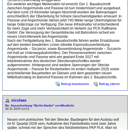
Szczecin) planmäßig fertiggestellt
Ein weiterer wichtiger Meilenstein ist erreicht: Der 1. Bauabschnitt
zwischen Angermünde und Passow ist nun modernisiert und ausgebaut.
Auf dem rund 19 Kilometer langen Abschnitt wurden die Bahnanlagen
einschließlich der Oberleitung für höhere Geschwindigkeiten erneuert. In
Passow und Angermünde stehen jetzt 740 Meter lange Überholgleise für
lange Güterzüge zur Verfügung. Die neue Infrastruktur ist entscheidend
für mehr Züge und mehr Verlässlichkeit im Verkehr zur PCK Raffinerie
GmbH. Die Versorgung der Gesamtstrecke mit Bahnstrom sichert ein
neues Umrichterwerk bei Angermünde.
Nach der Fertigstellung des 1. Bauabschnitts fahren weiter Ersatzbusse
auf den beiden bewährten Linien (direkte Expressbusverbindung
Angermünde – Szczecin, sowie Busverbindung Angermünde – Szczecin
mit Halt an Unterwegsbahnhöfen). Der Personenverkehr zwischen
Angermünde und Passow wird wie geplant Ende 2027 mit
Inbetriebnahme des deutschen Streckenabschnittes wieder
aufgenommen. Hintergrund sind weitere Sperrungen der Strecke
Angermünde – Passow für Restarbeiten im ersten Halbjahr 2026 sowie
anschließende Bauarbeiten an Gleisen und dem geplanten neuen
Mittelbahnsteig im Bahnhof Passow im Rahmen des 2. Bauabschnitts.
Beitrag beantworten
Beitrag zitieren
nicolaas
Re: Ausschreibung "Berlin-Stettin" veröffentlicht
30.11.2025 14:23
Neues vom polnischen Teil der Strecke: Baubeginn für den Ausbau soll
im IV. Quartal 2026 sein, Aufnahme des Fahrbetriebs rund zwei Jahre
später, schrieb mir der Sprecher des Netzbetreibers PKP PLK. Man ist