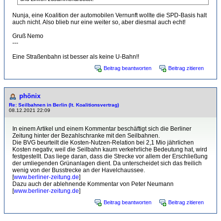
Nunja, eine Koalition der automobilen Vernunft wollte die SPD-Basis halt
auch nicht. Also blieb nur eine weiter so, aber diesmal auch echt!
Gruß Nemo
---
Eine Straßenbahn ist besser als keine U-Bahn!!
Beitrag beantworten
Beitrag zitieren
phönix
Re: Seilbahnen in Berlin (lt. Koalitionsvertrag)
08.12.2021 22:09
In einem Artikel und einem Kommentar beschäftigt sich die Berliner
Zeitung hinter der Bezahlschranke mit den Seilbahnen.
Die BVG beurteilt die Kosten-Nutzen-Relation bei 2,1 Mio jährlichen
Kosten negativ, weil die Seilbahn kaum verkehrliche Bedeutung hat, wird
festgestellt. Das liege daran, dass die Strecke vor allem der Erschließung
der umliegenden Grünanlagen dient. Da unterscheidet sich das freilich
wenig von der Busstrecke an der Havelchaussee.
[
www.berliner-zeitung.de
]
Dazu auch der ablehnende Kommentar von Peter Neumann
[
www.berliner-zeitung.de
]
Beitrag beantworten
Beitrag zitieren