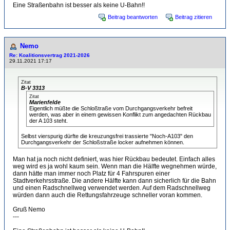
Eine Straßenbahn ist besser als keine U-Bahn!!
Beitrag beantworten
Beitrag zitieren
Nemo
Re: Koalitionsvertrag 2021-2026
29.11.2021 17:17
Zitat
B-V 3313
Zitat
Marienfelde
Eigentlich müßte die Schloßtraße vom Durchgangsverkehr befreit
werden, was aber in einem gewissen Konflikt zum angedachten Rückbau
der A 103 steht.
Selbst vierspurig dürfte die kreuzungsfrei trassierte "Noch-A103" den
Durchgangsverkehr der Schloßstraße locker aufnehmen können.
Man hat ja noch nicht definiert, was hier Rückbau bedeutet. Einfach alles
weg wird es ja wohl kaum sein. Wenn man die Hälfte wegnehmen würde,
dann hätte man immer noch Platz für 4 Fahrspuren einer
Stadtverkehrsstraße. Die andere Hälfte kann dann sicherlich für die Bahn
und einen Radschnellweg verwendet werden. Auf dem Radschnellweg
würden dann auch die Rettungsfahrzeuge schneller voran kommen.
Gruß Nemo
---