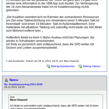
25 Minuten auf die M8 gewartet, der 142er fiel ganz aus. Es gab nicht
einmal eine Information in der VBB App zum Ausfall. Zur Verlängerung
der 18 zum Alexanderplatz habe ich im Koalitionsvertrag nichts
gefunden.
„Die Koalition orientiert sich im Rahmen der vorhandenen Ressourcen
am Ziel einer Taktverdichtung von mindestens einen 5-Minuten-Takt im
Innenstadt- und einen 10-Minuten- Takt im Außenstadtbereich. Eine
Haltestelle mit attraktiver Taktung soll zukünftig nicht weiter als 400 Meter
vom Wohnort entfernt sein. „
Hoffentlich bleibt es beim U-Bahn-Ausbau nicht bei Planungen, die
wieder in Schubladen verschwinden.
Ich finde es persönlich sehr enttäuschend, dass die SPD weiter mit
Grünen und Linken zusammenarbeitet.
1 mal bearbeitet. Zuletzt am 29.11.2021 18:22 von Mont Klamott.
Beitrag beantworten
Beitrag zitieren
Nemo
Re: Koalitionsvertrag 2021-2026
29.11.2021 19:15
Zitat
Mont Klamott
Ich finde es persönlich sehr enttäuschend, dass die SPD weiter mit Grünen
und Linken zusammenarbeitet.