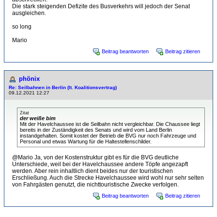
Die stark steigenden Defizite des Busverkehrs will jedoch der Senat
ausgleichen.
so long
Mario
Beitrag beantworten
Beitrag zitieren
phönix
Re: Seilbahnen in Berlin (lt. Koalitionsvertrag)
09.12.2021 12:27
Zitat
der weiße bim
Mit der Havelchaussee ist die Seilbahn nicht vergleichbar. Die Chaussee liegt
bereits in der Zuständigkeit des Senats und wird vom Land Berlin
instandgehalten. Somit kostet der Betrieb die BVG nur noch Fahrzeuge und
Personal und etwas Wartung für die Haltestellenschilder.
@Mario Ja, von der Kostenstruktur gibt es für die BVG deutliche
Unterschiede, weil bei der Havelchaussee andere Töpfe angezapft
werden. Aber rein inhaltlich dient beides nur der touristischen
Erschließung. Auch die Strecke Havelchaussee wird wohl nur sehr selten
von Fahrgästen genutzt, die nichttouristische Zwecke verfolgen.
Beitrag beantworten
Beitrag zitieren