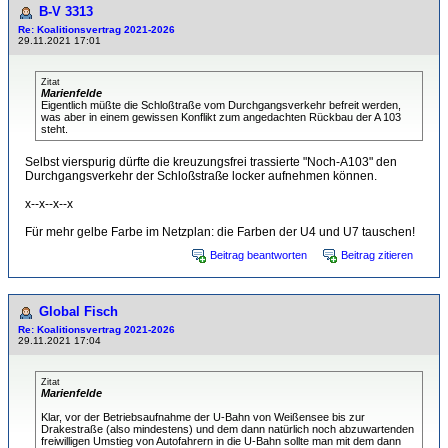
B-V 3313
Re: Koalitionsvertrag 2021-2026
29.11.2021 17:01
Zitat
Marienfelde
Eigentlich müßte die Schloßtraße vom Durchgangsverkehr befreit werden,
was aber in einem gewissen Konflikt zum angedachten Rückbau der A 103
steht.
Selbst vierspurig dürfte die kreuzungsfrei trassierte "Noch-A103" den
Durchgangsverkehr der Schloßstraße locker aufnehmen können.
x--x--x--x
Für mehr gelbe Farbe im Netzplan: die Farben der U4 und U7 tauschen!
Beitrag beantworten
Beitrag zitieren
Global Fisch
Re: Koalitionsvertrag 2021-2026
29.11.2021 17:04
Zitat
Marienfelde
Klar, vor der Betriebsaufnahme der U-Bahn von Weißensee bis zur
Drakestraße (also mindestens) und dem dann natürlich noch abzuwartenden
freiwilligen Umstieg von Autofahrern in die U-Bahn sollte man mit dem dann