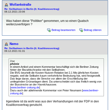
Wollankstraße
Re: Seilbahnen in Berlin (lt. Koalitionsvertrag)
08.12.2021 23:06
Was haben diese "Politiker" genommen, um so einen Quatsch
weiterzuverfolgen ?
Beitrag beantworten
Beitrag zitieren
Nemo
Re: Seilbahnen in Berlin (lt. Koalitionsvertrag)
09.12.2021 01:31
Zitat
phönix
In einem Artikel und einem Kommentar beschäftigt sich die Berliner Zeitung
hinter der Bezahlschranke mit den Seilbahnen.
Die BVG beurteilt die Kosten-Nutzen-Relation bei 2,1 Mio jährlichen Kosten
negativ, weil die Seilbahn kaum verkehrliche Bedeutung hat, wird festgestellt.
Das liege daran, dass die Strecke vor allem der Erschließung der
umliegenden Grünanlagen dient. Da unterscheidet sich das freilich wenig von
der Busstrecke an der Havelchaussee.
[
www.berliner-zeitung.de
]
Dazu auch der ablehnende Kommentar von Peter Neumann [
www.berliner-
zeitung.de
]
Irgendwie ist da wohl was aus den Verhandlungen mit der FDP in den
Koalitionsvertrag gerutscht.