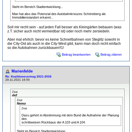
Steht im Bereich Stadtentwicklung...
Man hat also das Potenzial des Autobahnkreuzes Schöneberg als
Immobilienstandort erkannt...
Soll mir recht sein - auf jeden Fall besser als Kleingärten bebauen (was
z.T. sicher auch nicht vermeidbar ist) oder noch mehr zersiedeln.
Aber mal ehrlich: bevor es keine Schnellbahnen von Steglitz sowohl in
die City-Ost als auch in die City-West gibt, kann man doch nicht einfach
so die Autobahnen zurückbauen!!1!
Beitrag beantworten
Beitrag zitieren
Marienfelde
Re: Koalitionsvertrag 2021-2026
29.11.2021 16:55
Zitat
def
Zitat
Nemo
Zitat
Dazu gehört in Abstimmung mit dem Bund die Aufnahme der Planung
des
schrittweisen Rückbaus der A 103 und A 104.
Steht im Bereich Stadtentwicklung...