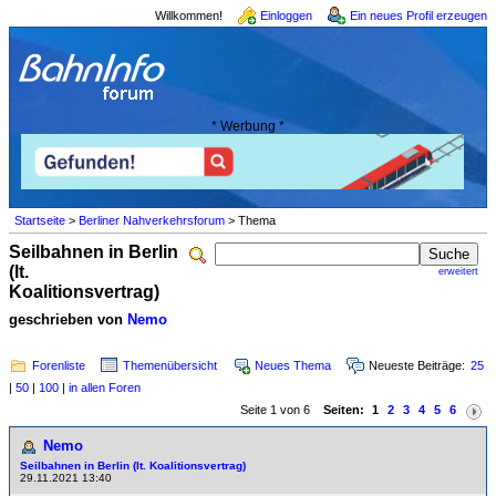
Willkommen!
Einloggen
Ein neues Profil erzeugen
* Werbung *
Startseite
>
Berliner Nahverkehrsforum
> Thema
Seilbahnen in Berlin
(lt.
erweitert
Koalitionsvertrag)
geschrieben von
Nemo
Forenliste
Themenübersicht
Neues Thema
Neueste Beiträge:
25
|
50
|
100
|
in allen Foren
Seite 1 von 6
Seiten:
1
2
3
4
5
6
Nemo
Seilbahnen in Berlin (lt. Koalitionsvertrag)
29.11.2021 13:40