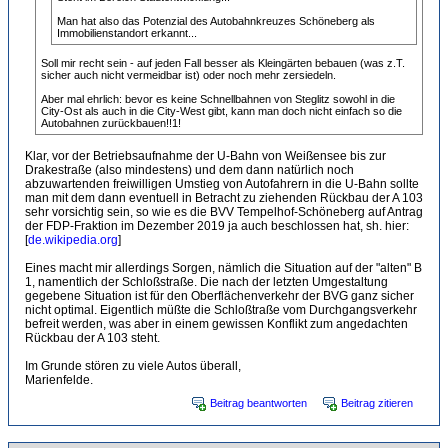
Man hat also das Potenzial des Autobahnkreuzes Schöneberg als
Immobilienstandort erkannt...
Soll mir recht sein - auf jeden Fall besser als Kleingärten bebauen (was z.T.
sicher auch nicht vermeidbar ist) oder noch mehr zersiedeln.
Aber mal ehrlich: bevor es keine Schnellbahnen von Steglitz sowohl in die
City-Ost als auch in die City-West gibt, kann man doch nicht einfach so die
Autobahnen zurückbauen!!1!
Klar, vor der Betriebsaufnahme der U-Bahn von Weißensee bis zur
Drakestraße (also mindestens) und dem dann natürlich noch
abzuwartenden freiwilligen Umstieg von Autofahrern in die U-Bahn sollte
man mit dem dann eventuell in Betracht zu ziehenden Rückbau der A 103
sehr vorsichtig sein, so wie es die BVV Tempelhof-Schöneberg auf Antrag
der FDP-Fraktion im Dezember 2019 ja auch beschlossen hat, sh. hier:
[
de.wikipedia.org
]
Eines macht mir allerdings Sorgen, nämlich die Situation auf der "alten" B
1, namentlich der Schloßstraße. Die nach der letzten Umgestaltung
gegebene Situation ist für den Oberflächenverkehr der BVG ganz sicher
nicht optimal. Eigentlich müßte die Schloßtraße vom Durchgangsverkehr
befreit werden, was aber in einem gewissen Konflikt zum angedachten
Rückbau der A 103 steht.
Im Grunde stören zu viele Autos überall,
Marienfelde.
Beitrag beantworten
Beitrag zitieren