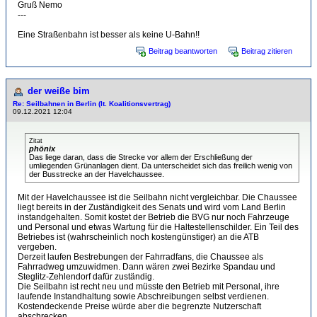
Gruß Nemo
---
Eine Straßenbahn ist besser als keine U-Bahn!!
Beitrag beantworten
Beitrag zitieren
der weiße bim
Re: Seilbahnen in Berlin (lt. Koalitionsvertrag)
09.12.2021 12:04
Zitat
phönix
Das liege daran, dass die Strecke vor allem der Erschließung der
umliegenden Grünanlagen dient. Da unterscheidet sich das freilich wenig von
der Busstrecke an der Havelchaussee.
Mit der Havelchaussee ist die Seilbahn nicht vergleichbar. Die Chaussee
liegt bereits in der Zuständigkeit des Senats und wird vom Land Berlin
instandgehalten. Somit kostet der Betrieb die BVG nur noch Fahrzeuge
und Personal und etwas Wartung für die Haltestellenschilder. Ein Teil des
Betriebes ist (wahrscheinlich noch kostengünstiger) an die ATB
vergeben.
Derzeit laufen Bestrebungen der Fahrradfans, die Chaussee als
Fahrradweg umzuwidmen. Dann wären zwei Bezirke Spandau und
Steglitz-Zehlendorf dafür zuständig.
Die Seilbahn ist recht neu und müsste den Betrieb mit Personal, ihre
laufende Instandhaltung sowie Abschreibungen selbst verdienen.
Kostendeckende Preise würde aber die begrenzte Nutzerschaft
abschrecken.