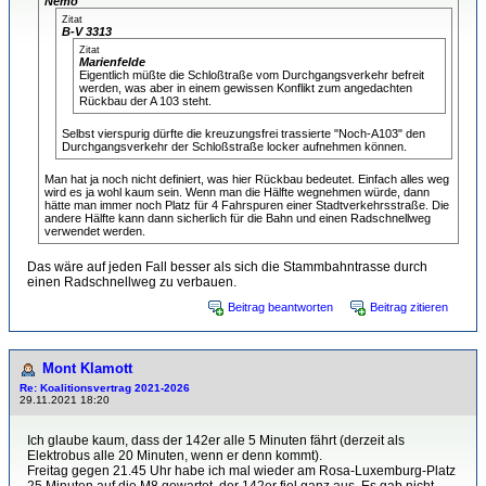
Nemo
Zitat
B-V 3313
Zitat
Marienfelde
Eigentlich müßte die Schloßtraße vom Durchgangsverkehr befreit
werden, was aber in einem gewissen Konflikt zum angedachten
Rückbau der A 103 steht.
Selbst vierspurig dürfte die kreuzungsfrei trassierte "Noch-A103" den
Durchgangsverkehr der Schloßstraße locker aufnehmen können.
Man hat ja noch nicht definiert, was hier Rückbau bedeutet. Einfach alles weg
wird es ja wohl kaum sein. Wenn man die Hälfte wegnehmen würde, dann
hätte man immer noch Platz für 4 Fahrspuren einer Stadtverkehrsstraße. Die
andere Hälfte kann dann sicherlich für die Bahn und einen Radschnellweg
verwendet werden.
Das wäre auf jeden Fall besser als sich die Stammbahntrasse durch
einen Radschnellweg zu verbauen.
Beitrag beantworten
Beitrag zitieren
Mont Klamott
Re: Koalitionsvertrag 2021-2026
29.11.2021 18:20
Ich glaube kaum, dass der 142er alle 5 Minuten fährt (derzeit als
Elektrobus alle 20 Minuten, wenn er denn kommt).
Freitag gegen 21.45 Uhr habe ich mal wieder am Rosa-Luxemburg-Platz