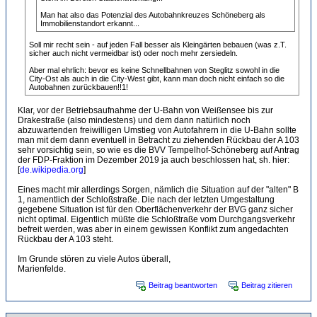
Man hat also das Potenzial des Autobahnkreuzes Schöneberg als
Immobilienstandort erkannt...
Soll mir recht sein - auf jeden Fall besser als Kleingärten bebauen (was z.T.
sicher auch nicht vermeidbar ist) oder noch mehr zersiedeln.
Aber mal ehrlich: bevor es keine Schnellbahnen von Steglitz sowohl in die
City-Ost als auch in die City-West gibt, kann man doch nicht einfach so die
Autobahnen zurückbauen!!1!
Klar, vor der Betriebsaufnahme der U-Bahn von Weißensee bis zur
Drakestraße (also mindestens) und dem dann natürlich noch
abzuwartenden freiwilligen Umstieg von Autofahrern in die U-Bahn sollte
man mit dem dann eventuell in Betracht zu ziehenden Rückbau der A 103
sehr vorsichtig sein, so wie es die BVV Tempelhof-Schöneberg auf Antrag
der FDP-Fraktion im Dezember 2019 ja auch beschlossen hat, sh. hier:
[
de.wikipedia.org
]
Eines macht mir allerdings Sorgen, nämlich die Situation auf der "alten" B
1, namentlich der Schloßstraße. Die nach der letzten Umgestaltung
gegebene Situation ist für den Oberflächenverkehr der BVG ganz sicher
nicht optimal. Eigentlich müßte die Schloßtraße vom Durchgangsverkehr
befreit werden, was aber in einem gewissen Konflikt zum angedachten
Rückbau der A 103 steht.
Im Grunde stören zu viele Autos überall,
Marienfelde.
Beitrag beantworten
Beitrag zitieren