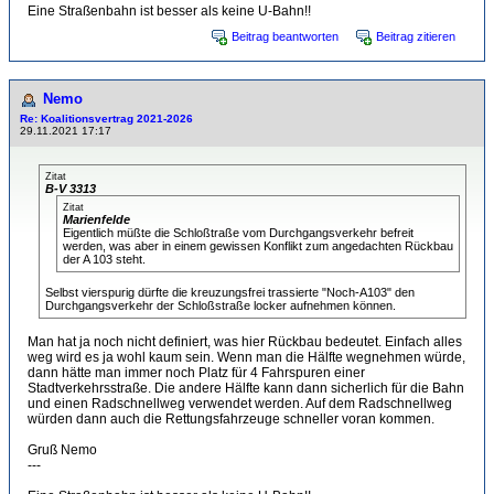
Eine Straßenbahn ist besser als keine U-Bahn!!
Beitrag beantworten
Beitrag zitieren
Nemo
Re: Koalitionsvertrag 2021-2026
29.11.2021 17:17
Zitat
B-V 3313
Zitat
Marienfelde
Eigentlich müßte die Schloßtraße vom Durchgangsverkehr befreit
werden, was aber in einem gewissen Konflikt zum angedachten Rückbau
der A 103 steht.
Selbst vierspurig dürfte die kreuzungsfrei trassierte "Noch-A103" den
Durchgangsverkehr der Schloßstraße locker aufnehmen können.
Man hat ja noch nicht definiert, was hier Rückbau bedeutet. Einfach alles
weg wird es ja wohl kaum sein. Wenn man die Hälfte wegnehmen würde,
dann hätte man immer noch Platz für 4 Fahrspuren einer
Stadtverkehrsstraße. Die andere Hälfte kann dann sicherlich für die Bahn
und einen Radschnellweg verwendet werden. Auf dem Radschnellweg
würden dann auch die Rettungsfahrzeuge schneller voran kommen.
Gruß Nemo
---