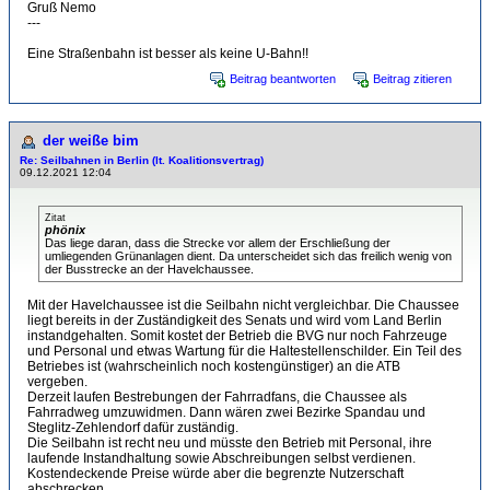
Gruß Nemo
---
Eine Straßenbahn ist besser als keine U-Bahn!!
Beitrag beantworten
Beitrag zitieren
der weiße bim
Re: Seilbahnen in Berlin (lt. Koalitionsvertrag)
09.12.2021 12:04
Zitat
phönix
Das liege daran, dass die Strecke vor allem der Erschließung der
umliegenden Grünanlagen dient. Da unterscheidet sich das freilich wenig von
der Busstrecke an der Havelchaussee.
Mit der Havelchaussee ist die Seilbahn nicht vergleichbar. Die Chaussee
liegt bereits in der Zuständigkeit des Senats und wird vom Land Berlin
instandgehalten. Somit kostet der Betrieb die BVG nur noch Fahrzeuge
und Personal und etwas Wartung für die Haltestellenschilder. Ein Teil des
Betriebes ist (wahrscheinlich noch kostengünstiger) an die ATB
vergeben.
Derzeit laufen Bestrebungen der Fahrradfans, die Chaussee als
Fahrradweg umzuwidmen. Dann wären zwei Bezirke Spandau und
Steglitz-Zehlendorf dafür zuständig.
Die Seilbahn ist recht neu und müsste den Betrieb mit Personal, ihre
laufende Instandhaltung sowie Abschreibungen selbst verdienen.
Kostendeckende Preise würde aber die begrenzte Nutzerschaft
abschrecken.