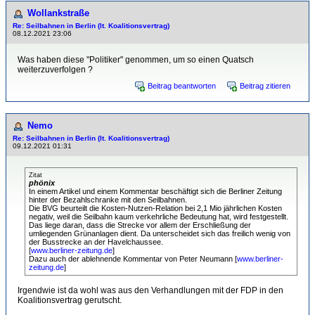
Wollankstraße
Re: Seilbahnen in Berlin (lt. Koalitionsvertrag)
08.12.2021 23:06
Was haben diese "Politiker" genommen, um so einen Quatsch
weiterzuverfolgen ?
Beitrag beantworten
Beitrag zitieren
Nemo
Re: Seilbahnen in Berlin (lt. Koalitionsvertrag)
09.12.2021 01:31
Zitat
phönix
In einem Artikel und einem Kommentar beschäftigt sich die Berliner Zeitung
hinter der Bezahlschranke mit den Seilbahnen.
Die BVG beurteilt die Kosten-Nutzen-Relation bei 2,1 Mio jährlichen Kosten
negativ, weil die Seilbahn kaum verkehrliche Bedeutung hat, wird festgestellt.
Das liege daran, dass die Strecke vor allem der Erschließung der
umliegenden Grünanlagen dient. Da unterscheidet sich das freilich wenig von
der Busstrecke an der Havelchaussee.
[
www.berliner-zeitung.de
]
Dazu auch der ablehnende Kommentar von Peter Neumann [
www.berliner-
zeitung.de
]
Irgendwie ist da wohl was aus den Verhandlungen mit der FDP in den
Koalitionsvertrag gerutscht.