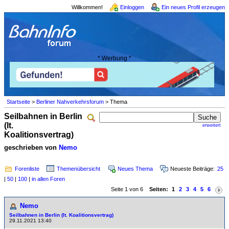
Willkommen!
Einloggen
Ein neues Profil erzeugen
* Werbung *
Startseite
>
Berliner Nahverkehrsforum
> Thema
Seilbahnen in Berlin
(lt.
erweitert
Koalitionsvertrag)
geschrieben von
Nemo
Forenliste
Themenübersicht
Neues Thema
Neueste Beiträge:
25
|
50
|
100
|
in allen Foren
Seite 1 von 6
Seiten:
1
2
3
4
5
6
Nemo
Seilbahnen in Berlin (lt. Koalitionsvertrag)
29.11.2021 13:40