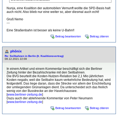
Nunja, eine Koalition der automobilen Vernunft wollte die SPD-Basis halt
auch nicht. Also blieb nur eine weiter so, aber diesmal auch echt!
Gruß Nemo
---
Eine Straßenbahn ist besser als keine U-Bahn!!
Beitrag beantworten
Beitrag zitieren
phönix
Re: Seilbahnen in Berlin (lt. Koalitionsvertrag)
08.12.2021 22:09
In einem Artikel und einem Kommentar beschäftigt sich die Berliner
Zeitung hinter der Bezahlschranke mit den Seilbahnen.
Die BVG beurteilt die Kosten-Nutzen-Relation bei 2,1 Mio jährlichen
Kosten negativ, weil die Seilbahn kaum verkehrliche Bedeutung hat, wird
festgestellt. Das liege daran, dass die Strecke vor allem der Erschließung
der umliegenden Grünanlagen dient. Da unterscheidet sich das freilich
wenig von der Busstrecke an der Havelchaussee.
[
www.berliner-zeitung.de
]
Dazu auch der ablehnende Kommentar von Peter Neumann
[
www.berliner-zeitung.de
]
Beitrag beantworten
Beitrag zitieren