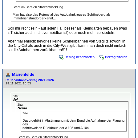
Steht im Bereich Stadtentwicklung...
Man hat also das Potenzial des Autobahnkreuzes Schöneberg als
Immobilienstandort erkannt...
Soll mir recht sein - auf jeden Fall besser als Kleingärten bebauen (was
z.T. sicher auch nicht vermeidbar ist) oder noch mehr zersiedeln.
Aber mal ehrlich: bevor es keine Schnellbahnen von Steglitz sowohl in
die City-Ost als auch in die City-West gibt, kann man doch nicht einfach
so die Autobahnen zurückbauen!!1!
Beitrag beantworten
Beitrag zitieren
Marienfelde
Re: Koalitionsvertrag 2021-2026
29.11.2021 16:55
Zitat
def
Zitat
Nemo
Zitat
Dazu gehört in Abstimmung mit dem Bund die Aufnahme der Planung
des
schrittweisen Rückbaus der A 103 und A 104.
Steht im Bereich Stadtentwicklung...