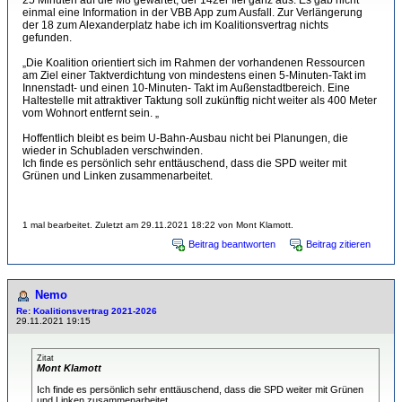
25 Minuten auf die M8 gewartet, der 142er fiel ganz aus. Es gab nicht
einmal eine Information in der VBB App zum Ausfall. Zur Verlängerung
der 18 zum Alexanderplatz habe ich im Koalitionsvertrag nichts
gefunden.
„Die Koalition orientiert sich im Rahmen der vorhandenen Ressourcen
am Ziel einer Taktverdichtung von mindestens einen 5-Minuten-Takt im
Innenstadt- und einen 10-Minuten- Takt im Außenstadtbereich. Eine
Haltestelle mit attraktiver Taktung soll zukünftig nicht weiter als 400 Meter
vom Wohnort entfernt sein. „
Hoffentlich bleibt es beim U-Bahn-Ausbau nicht bei Planungen, die
wieder in Schubladen verschwinden.
Ich finde es persönlich sehr enttäuschend, dass die SPD weiter mit
Grünen und Linken zusammenarbeitet.
1 mal bearbeitet. Zuletzt am 29.11.2021 18:22 von Mont Klamott.
Beitrag beantworten
Beitrag zitieren
Nemo
Re: Koalitionsvertrag 2021-2026
29.11.2021 19:15
Zitat
Mont Klamott
Ich finde es persönlich sehr enttäuschend, dass die SPD weiter mit Grünen
und Linken zusammenarbeitet.