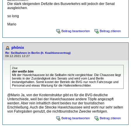
Die stark steigenden Defizite des Busverkehrs will jedoch der Senat
ausgleichen.
so long
Mario
Beitrag beantworten
Beitrag zitieren
phönix
Re: Seilbahnen in Berlin (lt. Koalitionsvertrag)
09.12.2021 12:27
Zitat
der weiße bim
Mit der Havelchaussee ist die Seilbahn nicht vergleichbar. Die Chaussee liegt
bereits in der Zuständigkeit des Senats und wird vom Land Berlin
instandgehalten. Somit kostet der Betrieb die BVG nur noch Fahrzeuge und
Personal und etwas Wartung für die Haltestellenschilder.
@Mario Ja, von der Kostenstruktur gibt es für die BVG deutliche
Unterschiede, weil bei der Havelchaussee andere Töpfe angezapft
werden. Aber rein inhaltlich dient beides nur der touristischen
Erschließung. Auch die Strecke Havelchaussee wird wohl nur sehr selten
von Fahrgästen genutzt, die nichttouristische Zwecke verfolgen.
Beitrag beantworten
Beitrag zitieren