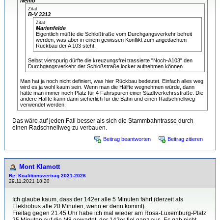
Nemo
Zitat
B-V 3313
Zitat
Marienfelde
Eigentlich müßte die Schloßtraße vom Durchgangsverkehr befreit
werden, was aber in einem gewissen Konflikt zum angedachten
Rückbau der A 103 steht.
Selbst vierspurig dürfte die kreuzungsfrei trassierte "Noch-A103" den
Durchgangsverkehr der Schloßstraße locker aufnehmen können.
Man hat ja noch nicht definiert, was hier Rückbau bedeutet. Einfach alles weg
wird es ja wohl kaum sein. Wenn man die Hälfte wegnehmen würde, dann
hätte man immer noch Platz für 4 Fahrspuren einer Stadtverkehrsstraße. Die
andere Hälfte kann dann sicherlich für die Bahn und einen Radschnellweg
verwendet werden.
Das wäre auf jeden Fall besser als sich die Stammbahntrasse durch
einen Radschnellweg zu verbauen.
Beitrag beantworten
Beitrag zitieren
Mont Klamott
Re: Koalitionsvertrag 2021-2026
29.11.2021 18:20
Ich glaube kaum, dass der 142er alle 5 Minuten fährt (derzeit als
Elektrobus alle 20 Minuten, wenn er denn kommt).
Freitag gegen 21.45 Uhr habe ich mal wieder am Rosa-Luxemburg-Platz