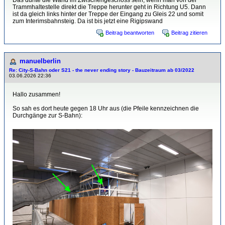
Das dürfte die Wand im Zwischengeschoss sein, wenn man von der
Trammhaltestelle direkt die Treppe herunter geht in Richtung U5. Dann
ist da gleich links hinter der Treppe der Eingang zu Gleis 22 und somit
zum Interimsbahnsteig. Da ist bis jetzt eine Rigipswand
Beitrag beantworten
Beitrag zitieren
manuelberlin
Re: City-S-Bahn oder S21 - the never ending story - Bauzeitraum ab 03/2022
03.06.2026 22:36
Hallo zusammen!
So sah es dort heute gegen 18 Uhr aus (die Pfeile kennzeichnen die
Durchgänge zur S-Bahn):