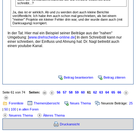
schreibt...?
Ja, das ist er wirklich. Ab und zu werden dort auch kleine Berichte
veröffentlicht. Ich habe ihm auch schon mal geschrieben, als bei einem
"meiner" Projekte ein kleiner Fehler drin war, und der wurde dann auch (mit
Danksagung) korrigiert.
In der Tat. Hier mal ein Beispiel seiner Beiträge aus der "nahen"
Umgebung: [
www.drehscheibe-online.de
] In dem Schreibstil kann nur
einer schreiben, der Einfluss und Ahnung hat. Dr. Nagl betreibt auch
einen youtube-Kanal.
1 mal bearbeitet. Zuletzt am 04.06.2026 15:11 von Florian Schulz.
Beitrag beantworten
Beitrag zitieren
Seite 61 von 74
Seiten:
56
57
58
59
60
61
62
63
64
65
66
Forenliste
Themenübersicht
Neues Thema
Neueste Beiträge:
25
|
50
|
100
|
in allen Foren
Neueres Thema
Älteres Thema
Druckansicht