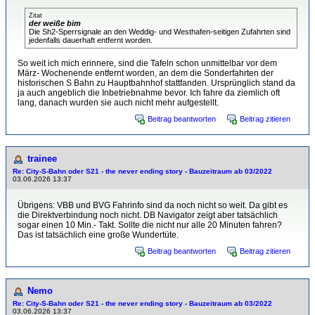
Zitat
der weiße bim
Die Sh2-Sperrsignale an den Weddig- und Westhafen-seitigen Zufahrten sind
jedenfalls dauerhaft entfernt worden.
So weit ich mich erinnere, sind die Tafeln schon unmittelbar vor dem
März- Wochenende entfernt worden, an dem die Sonderfahrten der
historischen S Bahn zu Hauptbahnhof stattfanden. Ursprünglich stand da
ja auch angeblich die Inbetriebnahme bevor. Ich fahre da ziemlich oft
lang, danach wurden sie auch nicht mehr aufgestellt.
Beitrag beantworten
Beitrag zitieren
trainee
Re: City-S-Bahn oder S21 - the never ending story - Bauzeitraum ab 03/2022
03.06.2026 13:37
Übrigens: VBB und BVG Fahrinfo sind da noch nicht so weit. Da gibt es
die Direktverbindung noch nicht. DB Navigator zeigt aber tatsächlich
sogar einen 10 Min.- Takt. Sollte die nicht nur alle 20 Minuten fahren?
Das ist tatsächlich eine große Wundertüte.
Beitrag beantworten
Beitrag zitieren
Nemo
Re: City-S-Bahn oder S21 - the never ending story - Bauzeitraum ab 03/2022
03.06.2026 13:37