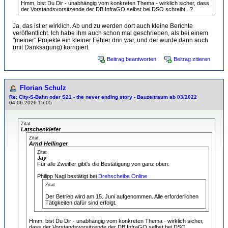
Hmm, bist Du Dir - unabhängig vom konkreten Thema - wirklich sicher, dass
der Vorstandsvorsitzende der DB InfraGO selbst bei DSO schreibt...?
Ja, das ist er wirklich. Ab und zu werden dort auch kleine Berichte
veröffentlicht. Ich habe ihm auch schon mal geschrieben, als bei einem
"meiner" Projekte ein kleiner Fehler drin war, und der wurde dann auch
(mit Danksagung) korrigiert.
Beitrag beantworten
Beitrag zitieren
Florian Schulz
Re: City-S-Bahn oder S21 - the never ending story - Bauzeitraum ab 03/2022
04.06.2026 15:05
Zitat
Latschenkiefer
Zitat
Arnd Hellinger
Zitat
Jay
Für alle Zweifler gibt's die Bestätigung von ganz oben:
Philipp Nagl bestätigt bei
Drehscheibe Online
Zitat
Der Betrieb wird am 15. Juni aufgenommen. Alle erforderlichen
Tätigkeiten dafür sind erfolgt.
Hmm, bist Du Dir - unabhängig vom konkreten Thema - wirklich sicher,
dass der Vorstandsvorsitzende der DB InfraGO selbst bei DSO