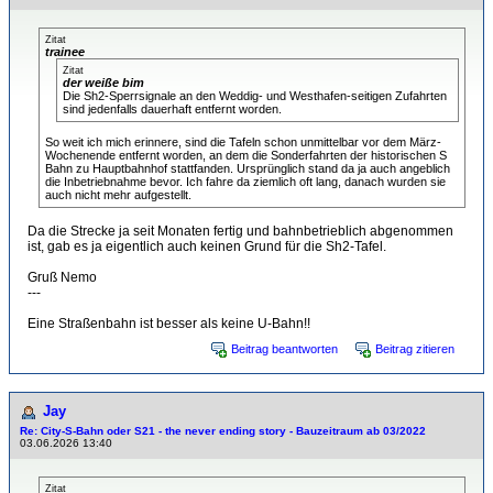
Zitat
trainee
Zitat
der weiße bim
Die Sh2-Sperrsignale an den Weddig- und Westhafen-seitigen Zufahrten
sind jedenfalls dauerhaft entfernt worden.
So weit ich mich erinnere, sind die Tafeln schon unmittelbar vor dem März-
Wochenende entfernt worden, an dem die Sonderfahrten der historischen S
Bahn zu Hauptbahnhof stattfanden. Ursprünglich stand da ja auch angeblich
die Inbetriebnahme bevor. Ich fahre da ziemlich oft lang, danach wurden sie
auch nicht mehr aufgestellt.
Da die Strecke ja seit Monaten fertig und bahnbetrieblich abgenommen
ist, gab es ja eigentlich auch keinen Grund für die Sh2-Tafel.
Gruß Nemo
---
Eine Straßenbahn ist besser als keine U-Bahn!!
Beitrag beantworten
Beitrag zitieren
Jay
Re: City-S-Bahn oder S21 - the never ending story - Bauzeitraum ab 03/2022
03.06.2026 13:40
Zitat