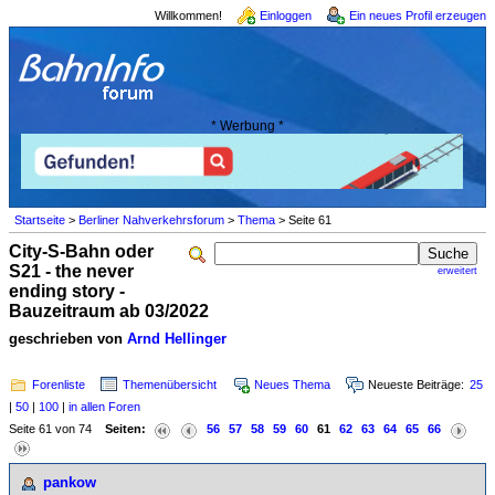
Willkommen!
Einloggen
Ein neues Profil erzeugen
* Werbung *
Startseite
>
Berliner Nahverkehrsforum
>
Thema
> Seite 61
City-S-Bahn oder
S21 - the never
erweitert
ending story -
Bauzeitraum ab 03/2022
geschrieben von
Arnd Hellinger
Forenliste
Themenübersicht
Neues Thema
Neueste Beiträge:
25
|
50
|
100
|
in allen Foren
Seite 61 von 74
Seiten:
56
57
58
59
60
61
62
63
64
65
66
pankow