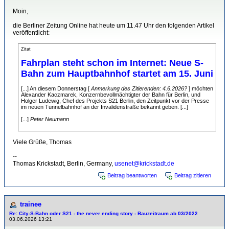
Moin,
die Berliner Zeitung Online hat heute um 11.47 Uhr den folgenden Artikel
veröffentlicht:
Zitat
Fahrplan steht schon im Internet: Neue S-
Bahn zum Hauptbahnhof startet am 15. Juni
[...] An diesem Donnerstag [
Anmerkung des Zitierenden: 4.6.2026?
] möchten
Alexander Kaczmarek, Konzernbevollmächtigter der Bahn für Berlin, und
Holger Ludewig, Chef des Projekts S21 Berlin, den Zeitpunkt vor der Presse
im neuen Tunnelbahnhof an der Invalidenstraße bekannt geben. [...]
[...]
Peter Neumann
.
Viele Grüße, Thomas
--
Thomas Krickstadt, Berlin, Germany,
usenet@krickstadt.de
Beitrag beantworten
Beitrag zitieren
trainee
Re: City-S-Bahn oder S21 - the never ending story - Bauzeitraum ab 03/2022
03.06.2026 13:21