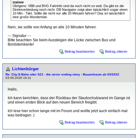
trainee
Übrigens: VBB und BVG Fahrinfo sind da noch nicht so weit. Da gibt es die
Direktverbindung noch nicht. DB Navigator zeigt aber tatsächlich sogar einen
10 Min.- Takt. Sollte die nicht nur alle 20 Minuten fahren? Das ist tatsächlich
eine große Wundertüte.
Nein, sie sollte von Anfang an alle 10 Minuten fahren.
--- Signatur ---
Bitte beachten Sie beim Aussteigen die Lücke zwischen Bus und
Bordsteinkante!
Beitrag beantworten
Beitrag zitieren
Lichtenbürger
Re: City-S-Bahn oder S21 - the never ending story - Bauzeitraum ab 03/2022
03.06.2026 16:11
Hallo,
Ich kann berichten, dass der Rückbau der Staubschutzwand im Gange ist
und einen ersten Blick auf den neuen Bereich freigibt.
Ich lese hier schon lange mit im Forum und wollte jetzt auch einfach mal
was beitragen :)
Beitrag beantworten
Beitrag zitieren