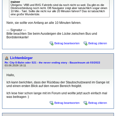
trainee
Übrigens: VBB und BVG Fahrinfo sind da noch nicht so weit. Da gibt es die
Direktverbindung noch nicht. DB Navigator zeigt aber tatsächlich sogar einen
10 Min.- Takt. Sollte die nicht nur alle 20 Minuten fahren? Das ist tatsächlich
eine große Wundertüte.
Nein, sie sollte von Anfang an alle 10 Minuten fahren.
--- Signatur ---
Bitte beachten Sie beim Aussteigen die Lücke zwischen Bus und
Bordsteinkante!
Beitrag beantworten
Beitrag zitieren
Lichtenbürger
Re: City-S-Bahn oder S21 - the never ending story - Bauzeitraum ab 03/2022
03.06.2026 16:11
Hallo,
Ich kann berichten, dass der Rückbau der Staubschutzwand im Gange ist
und einen ersten Blick auf den neuen Bereich freigibt.
Ich lese hier schon lange mit im Forum und wollte jetzt auch einfach mal
was beitragen :)
Beitrag beantworten
Beitrag zitieren