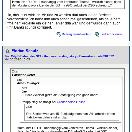
Hmm, bist Du Dir - unabhängig vom konkreten Thema - wirklich sicher, dass
der Vorstandsvorsitzende der DB InfraGO selbst bei DSO schreibt...?
Ja, das ist er wirklich. Ab und zu werden dort auch kleine Berichte
veröffentlicht. Ich habe ihm auch schon mal geschrieben, als bei einem
"meiner" Projekte ein kleiner Fehler drin war, und der wurde dann auch
(mit Danksagung) korrigiert.
Beitrag beantworten
Beitrag zitieren
Florian Schulz
Re: City-S-Bahn oder S21 - the never ending story - Bauzeitraum ab 03/2022
04.06.2026 15:05
Zitat
Latschenkiefer
Zitat
Arnd Hellinger
Zitat
Jay
Für alle Zweifler gibt's die Bestätigung von ganz oben:
Philipp Nagl bestätigt bei
Drehscheibe Online
Zitat
Der Betrieb wird am 15. Juni aufgenommen. Alle erforderlichen
Tätigkeiten dafür sind erfolgt.
Hmm, bist Du Dir - unabhängig vom konkreten Thema - wirklich sicher,
dass der Vorstandsvorsitzende der DB InfraGO selbst bei DSO