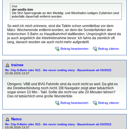
Zitat
der weiße bim
Die Sh2-Sperrsignale an den Weddig- und Westhafen-seitigen Zufahrten sind
jedenfalls dauerhaft entfernt worden.
So weit ich mich erinnere, sind die Tafeln schon unmittelbar vor dem
März- Wochenende entfernt worden, an dem die Sonderfahrten der
historischen S Bahn zu Hauptbahnhof stattfanden. Ursprünglich stand da
ja auch angeblich die Inbetriebnahme bevor. Ich fahre da ziemlich oft
lang, danach wurden sie auch nicht mehr aufgestellt.
Beitrag beantworten
Beitrag zitieren
trainee
Re: City-S-Bahn oder S21 - the never ending story - Bauzeitraum ab 03/2022
03.06.2026 13:37
Übrigens: VBB und BVG Fahrinfo sind da noch nicht so weit. Da gibt es
die Direktverbindung noch nicht. DB Navigator zeigt aber tatsächlich
sogar einen 10 Min.- Takt. Sollte die nicht nur alle 20 Minuten fahren?
Das ist tatsächlich eine große Wundertüte.
Beitrag beantworten
Beitrag zitieren
Nemo
Re: City-S-Bahn oder S21 - the never ending story - Bauzeitraum ab 03/2022
03.06.2026 13:37