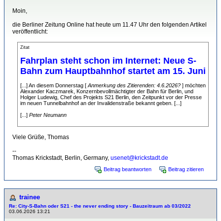
Moin,
die Berliner Zeitung Online hat heute um 11.47 Uhr den folgenden Artikel
veröffentlicht:
Zitat
Fahrplan steht schon im Internet: Neue S-
Bahn zum Hauptbahnhof startet am 15. Juni
[...] An diesem Donnerstag [
Anmerkung des Zitierenden: 4.6.2026?
] möchten
Alexander Kaczmarek, Konzernbevollmächtigter der Bahn für Berlin, und
Holger Ludewig, Chef des Projekts S21 Berlin, den Zeitpunkt vor der Presse
im neuen Tunnelbahnhof an der Invalidenstraße bekannt geben. [...]
[...]
Peter Neumann
.
Viele Grüße, Thomas
--
Thomas Krickstadt, Berlin, Germany,
usenet@krickstadt.de
Beitrag beantworten
Beitrag zitieren
trainee
Re: City-S-Bahn oder S21 - the never ending story - Bauzeitraum ab 03/2022
03.06.2026 13:21