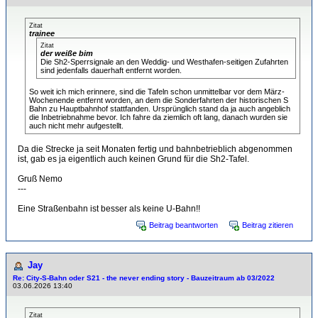
Zitat
trainee
Zitat
der weiße bim
Die Sh2-Sperrsignale an den Weddig- und Westhafen-seitigen Zufahrten
sind jedenfalls dauerhaft entfernt worden.
So weit ich mich erinnere, sind die Tafeln schon unmittelbar vor dem März-
Wochenende entfernt worden, an dem die Sonderfahrten der historischen S
Bahn zu Hauptbahnhof stattfanden. Ursprünglich stand da ja auch angeblich
die Inbetriebnahme bevor. Ich fahre da ziemlich oft lang, danach wurden sie
auch nicht mehr aufgestellt.
Da die Strecke ja seit Monaten fertig und bahnbetrieblich abgenommen
ist, gab es ja eigentlich auch keinen Grund für die Sh2-Tafel.
Gruß Nemo
---
Eine Straßenbahn ist besser als keine U-Bahn!!
Beitrag beantworten
Beitrag zitieren
Jay
Re: City-S-Bahn oder S21 - the never ending story - Bauzeitraum ab 03/2022
03.06.2026 13:40
Zitat