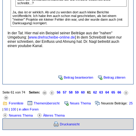
schreibt...?
Ja, das ist er wirklich. Ab und zu werden dort auch kleine Berichte
veröffentlicht. Ich habe ihm auch schon mal geschrieben, als bei einem
"meiner" Projekte ein kleiner Fehler drin war, und der wurde dann auch (mit
Danksagung) korrigiert.
In der Tat. Hier mal ein Beispiel seiner Beiträge aus der "nahen"
Umgebung: [
www.drehscheibe-online.de
] In dem Schreibstil kann nur
einer schreiben, der Einfluss und Ahnung hat. Dr. Nagl betreibt auch
einen youtube-Kanal.
1 mal bearbeitet. Zuletzt am 04.06.2026 15:11 von Florian Schulz.
Beitrag beantworten
Beitrag zitieren
Seite 61 von 74
Seiten:
56
57
58
59
60
61
62
63
64
65
66
Forenliste
Themenübersicht
Neues Thema
Neueste Beiträge:
25
|
50
|
100
|
in allen Foren
Neueres Thema
Älteres Thema
Druckansicht