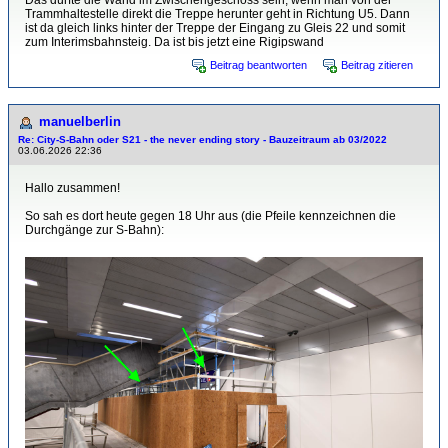
Das dürfte die Wand im Zwischengeschoss sein, wenn man von der
Trammhaltestelle direkt die Treppe herunter geht in Richtung U5. Dann
ist da gleich links hinter der Treppe der Eingang zu Gleis 22 und somit
zum Interimsbahnsteig. Da ist bis jetzt eine Rigipswand
Beitrag beantworten
Beitrag zitieren
manuelberlin
Re: City-S-Bahn oder S21 - the never ending story - Bauzeitraum ab 03/2022
03.06.2026 22:36
Hallo zusammen!
So sah es dort heute gegen 18 Uhr aus (die Pfeile kennzeichnen die
Durchgänge zur S-Bahn):