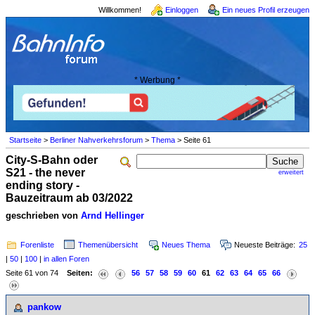
Willkommen!
Einloggen
Ein neues Profil erzeugen
* Werbung *
Startseite
>
Berliner Nahverkehrsforum
>
Thema
> Seite 61
City-S-Bahn oder
S21 - the never
erweitert
ending story -
Bauzeitraum ab 03/2022
geschrieben von
Arnd Hellinger
Forenliste
Themenübersicht
Neues Thema
Neueste Beiträge:
25
|
50
|
100
|
in allen Foren
Seite 61 von 74
Seiten:
56
57
58
59
60
61
62
63
64
65
66
pankow