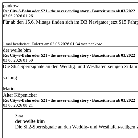
pankow
Re: City-S-Bahn oder S21 - the never ending story - Bauzeitraum ab 03/2022
03.06.2026 01:26
Für ab den 15.6. Mittags finden sich im DB Navigator jetzt S15 Fahrpl
1 mal bearbeitet. Zuletzt am 03.06.2026 01:34 von pankow.
der weiße bim
Re: City-S-Bahn oder S21 - the never ending story - Bauzeitraum ab 03/2022
03.06.2026 01:50
Die Sh2-Sperrsignale an den Weddig- und Westhafen-seitigen Zufahrte
so long
Mario
Alter Köpenicker
Re: City-S-Bahn oder S21 - the never ending story - Bauzeitraum ab 03/2022
03.06.2026 08:21
Zitat
der weiße bim
Die Sh2-Sperrsignale an den Weddig- und Westhafen-seitigen Zu