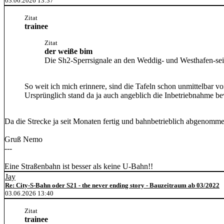
03.06.2026 13:37
Zitat
trainee
Zitat
der weiße bim
Die Sh2-Sperrsignale an den Weddig- und Westhafen-seiti
So weit ich mich erinnere, sind die Tafeln schon unmittelbar
Ursprünglich stand da ja auch angeblich die Inbetriebnahme bevo
Da die Strecke ja seit Monaten fertig und bahnbetrieblich abgenommen
Gruß Nemo
---
Eine Straßenbahn ist besser als keine U-Bahn!!
Jay
Re: City-S-Bahn oder S21 - the never ending story - Bauzeitraum ab 03/2022
03.06.2026 13:40
Zitat
trainee