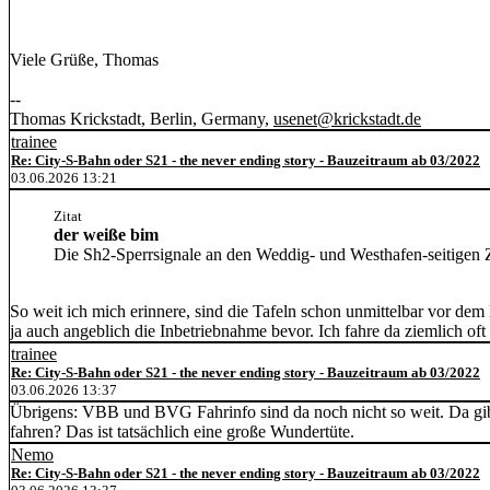
.
Viele Grüße, Thomas
--
Thomas Krickstadt, Berlin, Germany,
usenet@krickstadt.de
trainee
Re: City-S-Bahn oder S21 - the never ending story - Bauzeitraum ab 03/2022
03.06.2026 13:21
Zitat
der weiße bim
Die Sh2-Sperrsignale an den Weddig- und Westhafen-seitigen Zu
So weit ich mich erinnere, sind die Tafeln schon unmittelbar vor de
ja auch angeblich die Inbetriebnahme bevor. Ich fahre da ziemlich oft
trainee
Re: City-S-Bahn oder S21 - the never ending story - Bauzeitraum ab 03/2022
03.06.2026 13:37
Übrigens: VBB und BVG Fahrinfo sind da noch nicht so weit. Da gibt e
fahren? Das ist tatsächlich eine große Wundertüte.
Nemo
Re: City-S-Bahn oder S21 - the never ending story - Bauzeitraum ab 03/2022