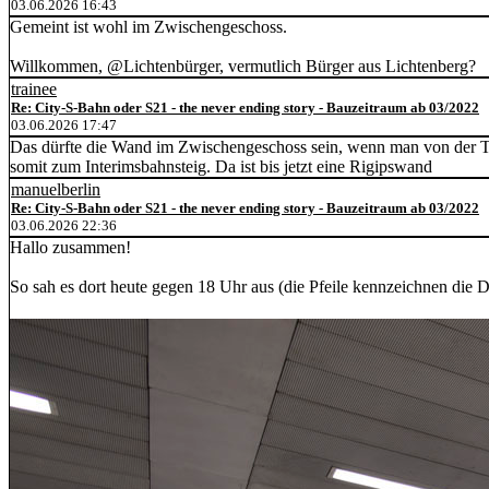
03.06.2026 16:43
Gemeint ist wohl im Zwischengeschoss.
Willkommen, @Lichtenbürger, vermutlich Bürger aus Lichtenberg?
trainee
Re: City-S-Bahn oder S21 - the never ending story - Bauzeitraum ab 03/2022
03.06.2026 17:47
Das dürfte die Wand im Zwischengeschoss sein, wenn man von der Tram
somit zum Interimsbahnsteig. Da ist bis jetzt eine Rigipswand
manuelberlin
Re: City-S-Bahn oder S21 - the never ending story - Bauzeitraum ab 03/2022
03.06.2026 22:36
Hallo zusammen!
So sah es dort heute gegen 18 Uhr aus (die Pfeile kennzeichnen die