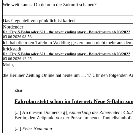
Wie weit kannst Du denn in die Zukunft schauen?
Das Gegenteil von pünktlich ist kariert.
Nordender
Re: City-S-Bahn oder S21 - the never ending story - Bauzeitraum ab 03/2022
03.06.2026 08:53
Ich hab die roten Tafeln in Wedding gestern auch nicht mehr aus de
krickstadt
Re: City-S-Bahn oder S21 - the never ending story - Bauzeitraum ab 03/2022
03.06.2026 12:25
Moin,
die Berliner Zeitung Online hat heute um 11.47 Uhr den folgenden Art
Zitat
Fahrplan steht schon im Internet: Neue S-Bahn zu
[...] An diesem Donnerstag [
Anmerkung des Zitierenden: 4.6.
Berlin, den Zeitpunkt vor der Presse im neuen Tunnelbahnhof an
[...]
Peter Neumann