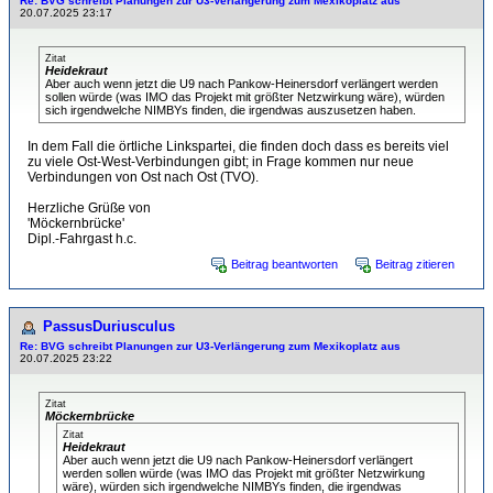
Re: BVG schreibt Planungen zur U3-Verlängerung zum Mexikoplatz aus
20.07.2025 23:17
Zitat
Heidekraut
Aber auch wenn jetzt die U9 nach Pankow-Heinersdorf verlängert werden
sollen würde (was IMO das Projekt mit größter Netzwirkung wäre), würden
sich irgendwelche NIMBYs finden, die irgendwas auszusetzen haben.
In dem Fall die örtliche Linkspartei, die finden doch dass es bereits viel
zu viele Ost-West-Verbindungen gibt; in Frage kommen nur neue
Verbindungen von Ost nach Ost (TVO).
Herzliche Grüße von
'Möckernbrücke'
Dipl.-Fahrgast h.c.
Beitrag beantworten
Beitrag zitieren
PassusDuriusculus
Re: BVG schreibt Planungen zur U3-Verlängerung zum Mexikoplatz aus
20.07.2025 23:22
Zitat
Möckernbrücke
Zitat
Heidekraut
Aber auch wenn jetzt die U9 nach Pankow-Heinersdorf verlängert
werden sollen würde (was IMO das Projekt mit größter Netzwirkung
wäre), würden sich irgendwelche NIMBYs finden, die irgendwas