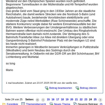
Westend vor den Olympischen Spielen wurden noch gefördert.
Begonnene Tunnelbauten in der Müllerstraße und Alt-Tempelhof wurden
abgebrochen.
Das große Geld vom Staat ging in den 1930er Jahren an die staatliche
Reichsbahn, die damit weitere Strecken wie die Nordsüd-S-Bahn (und
Autobahnen) baute, bestehende Vorortstrecken elektrifizierte und
modernste Züge nebst Werkstätten (Raw Schöneweide) anschaffte. Die
stärkere Konkurrenz sorgte dabei für weitere Einnahmeausfälle bei der
BVG. Weitere Verbesserungen der Umsteigeverhältnisse zu städtischen
Bahnen waren offenbar nicht erwünscht. Der Umbau des Ringbahnhofs
Hermannstraße kam damals nicht zustande. Die Verlegung des S-
Bahnhofs Frankfurter Allee zur Allee mit direktem Übergang oder eine
Gangverbindung S-Bahnhof Potsdamer Platz mit der heutigen U2 sind
bis heute nicht realisiert.
Immerhin gelangen in Westberlin bessere Verknüpfungen in Putlitzstraße
(Westhafen) und beim Neubau des Südrings durch die
Senatsverwaltung. In Ostberlin mit der DDR-DR am Bhf Schönhauser, Bhf
Lichtenberg und Wuhletal.
so long
Mario
1 mal bearbeitet. Zuletzt am 23.07.2025 00:58 von der weiße bim.
Beitrag beantworten
Beitrag zitieren
Seite 24 von 25
Seiten:
15
16
17
18
19
20
21
22
23
24
25
Forenliste
Themenübersicht
Neues Thema
Neueste Beiträge:
25