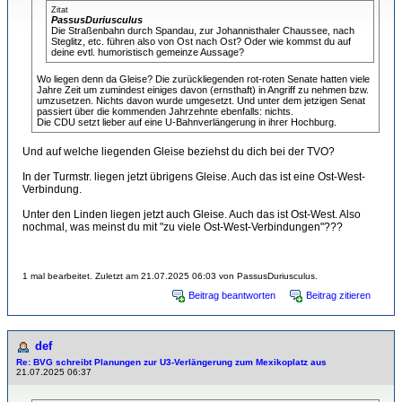
Zitat
PassusDuriusculus
Die Straßenbahn durch Spandau, zur Johannisthaler Chaussee, nach
Steglitz, etc. führen also von Ost nach Ost? Oder wie kommst du auf
deine evtl. humoristisch gemeinze Aussage?
Wo liegen denn da Gleise? Die zurückliegenden rot-roten Senate hatten viele
Jahre Zeit um zumindest einiges davon (ernsthaft) in Angriff zu nehmen bzw.
umzusetzen. Nichts davon wurde umgesetzt. Und unter dem jetzigen Senat
passiert über die kommenden Jahrzehnte ebenfalls: nichts.
Die CDU setzt lieber auf eine U-Bahnverlängerung in ihrer Hochburg.
Und auf welche liegenden Gleise beziehst du dich bei der TVO?
In der Turmstr. liegen jetzt übrigens Gleise. Auch das ist eine Ost-West-
Verbindung.
Unter den Linden liegen jetzt auch Gleise. Auch das ist Ost-West. Also
nochmal, was meinst du mit "zu viele Ost-West-Verbindungen"???
1 mal bearbeitet. Zuletzt am 21.07.2025 06:03 von PassusDuriusculus.
Beitrag beantworten
Beitrag zitieren
def
Re: BVG schreibt Planungen zur U3-Verlängerung zum Mexikoplatz aus
21.07.2025 06:37