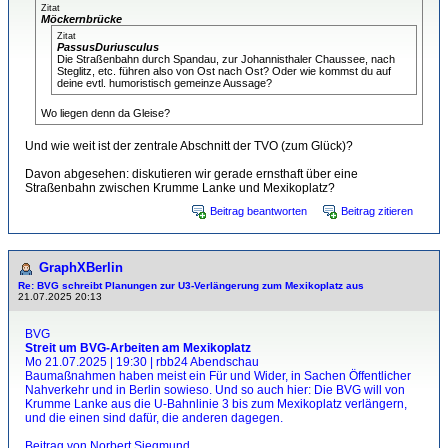
Zitat
Möckernbrücke
Zitat
PassusDuriusculus
Die Straßenbahn durch Spandau, zur Johannisthaler Chaussee, nach
Steglitz, etc. führen also von Ost nach Ost? Oder wie kommst du auf
deine evtl. humoristisch gemeinze Aussage?
Wo liegen denn da Gleise?
Und wie weit ist der zentrale Abschnitt der TVO (zum Glück)?
Davon abgesehen: diskutieren wir gerade ernsthaft über eine
Straßenbahn zwischen Krumme Lanke und Mexikoplatz?
Beitrag beantworten
Beitrag zitieren
GraphXBerlin
Re: BVG schreibt Planungen zur U3-Verlängerung zum Mexikoplatz aus
21.07.2025 20:13
BVG
Streit um BVG-Arbeiten am Mexikoplatz
Mo 21.07.2025 | 19:30 | rbb24 Abendschau
Baumaßnahmen haben meist ein Für und Wider, in Sachen Öffentlicher
Nahverkehr und in Berlin sowieso. Und so auch hier: Die BVG will von
Krumme Lanke aus die U-Bahnlinie 3 bis zum Mexikoplatz verlängern,
und die einen sind dafür, die anderen dagegen.
Beitrag von Norbert Siegmund