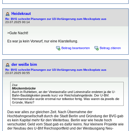
Heidekraut
Re: BVG schreibt Planungen zur U3-Verlängerung zum Mexikoplatz aus
23.07.2025 00:14
>Gute Nacht!
Es war ja kein Vorwurf, nur eine Klarstellung.
Beitrag beantworten
Beitrag zitieren
der weiße bim
Re: BVG schreibt Planungen zur U3-Verlängerung zum Mexikoplatz aus
23.07.2025 00:55
Zitat
Möckernbrücke
Auch in Ruhleben, an der Vinetastraße und Leinestraße endeten ja die U-
Bahn-Bautätigkeiten jeweils kurz vor Reichsbahngelände. Der U-Bhf.
Hermannstraße wurde erstmal nur teilweise fertig. Was waren da jeweils die
Gründe, Mario?
Das war alles zur gleichen Zeit. Nach Übernahme der
Hochbahngesellschaft durch die Stadt Berlin und Gründung der BVG gab
es kein Kapital mehr für den Weiterbau. Berlin war wie heute hoch
verschuldet. Geld vom Staat gab es dafür keins. Nur kleinere Projekte wie
der Neubau des U-Bhf Reichssportfeld und der Westausgang Neu-