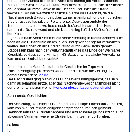
bebaut, die Grundstücke in der Nähe des damaligen Vorort-Bahnhofs
Zehlendorf-West in privater Hand. Aus diesem Grund musste die Strecke
ab Bahnhof Krumme Lanke in die Tieflage und unter die Straße
wechseln. Mit der Weltwirtschaftskrise platzte das Geschäft, da die
Nachfrage nach Baugrundstücken zunächst einbrach und der jüdischen
Siedlungsgesellschaft die Pleite drohte. Deswegen endete der
Tunnelbau auch dort, wo heute noch die Abschlusswand ist. Eine
dauerhafte Schlusswand und ein Notausstieg ließ die BVG später auf
ihre Kosten bauen.
Eigentlich hatte Adolf Sommerfeld seine Siedlung in Kleinmachnow auch
noch an die U-Bahnlinie anschließen und gewinnbringend vermarkten
wollen und sicherlich auf Unterstützung durch Groß-Berlin gehofft.
Stattdessen kam nach der Weltwirtschaftskrise das Ende der Weimarer
Republik, so dass seine Firma im NS-Staat unter staatliche Verwaltung
kam und er Deutschland verließ.
Bald nach dem Mauerfall nahm die Geschichte im Zuge von
Rückübertragungsprozessen wieder Fahrt auf, wie die Zeitung taz
damals beschrieb: [
taz.de
]
Der Rechtsstreit ging bis vor das Bundesverfassungsgericht, das sich
damit auseinandersetzte, aber das Nachwende-Geschäftsmodell nicht
generell unterstützen wollte: [
www.bundesverfassungsgericht.de
]
Spannende Geschichten.
Der Vorschlag, statt einer U-Bahn doch eine billige Flachbahn zu bauen,
kam von mir und ist dem Zeitgeist entsprechend ironisch gemeint.
Dennoch müssen Aufsichtsbehörde und Antragsteller grundsätzlich auch
abwegige Varianten wie eine Straßenbahn in Zehlendorf prüfen.
so long