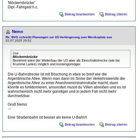
'Möckernbrücke'
Dipl.-Fahrgast h.c.
Beitrag beantworten
Beitrag zitieren
Nemo
Re: BVG schreibt Planungen zur U3-Verlängerung zum Mexikoplatz aus
22.07.2025 20:52
Zitat
Möckernbrücke
Bestimmt wäre der Weiterbau der U3 aber als Einschnittstrecke (wie bis
Krumme Lanke) möglich und kostengünstiger.
Die U-Bahnstrecke ist mit Böschung in etwa so breit wie die
Argentinische Allee. Wenn man dann im Sinne der Verkehrswende die
Argentinische Allee zu einer Anwohnereinbahnstraße macht, dann
könnte es funktionieren, ansonsten musst du Villen abreißen und es ist
wahrscheinlich nicht mehr günstiger und in jedem Fall nicht mehr
durchsetzbar.
Gruß Nemo
---
Eine Straßenbahn ist besser als keine U-Bahn!!
Beitrag beantworten
Beitrag zitieren