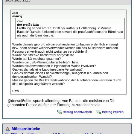
20.07.2025 23:10
Zitat
marc-j
Zitat
der weiße bim
Eröffnung schon am 1.1.1910 bis Rathaus Lichtenberg. 2 Monate
Bauzeit! Damals funktionierten sowohl die preußisch/deutsche Bürokratie
als auch die Bauindustrie.
Wurde damals geprüft, ob die vorhandenen Einbauten ordentlich entsorgt
bzw. noch besser wiederverwendet werden um das Müllproblem und den
Ressourcenverbrauch nicht weiter zu verschärfen?
Wurde die Strecke barrierefrei hergestellt?
Wurde auf Lärmschutz geachtet?
Wurden die LSA-Planung überarbeitet? (Haha)
Wurden die Anwohnenden in irgendeiner Weise involviert?
Gab es damals eine kaputtgesparte Verwaltung?
Gab es damals einen Fachkräftemangel, ausgelöst u.a. durch den
demographischen Wandel?
Musste gegen die Besitzstandswahrung der Autofahrenden vertreten durch
die Lokalpolitik angekämpft werden?
Usw…
@derweißebim sprach allerdings von Bauzeit, die meisten von Dir
genannten Punkte dürften der Planung zuzurechnen sein.
Beitrag beantworten
Beitrag zitieren
Möckernbrücke