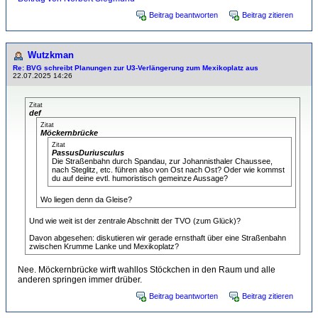
Beitrag beantworten
Beitrag zitieren
Wutzkman
Re: BVG schreibt Planungen zur U3-Verlängerung zum Mexikoplatz aus
22.07.2025 14:26
Zitat
def
Zitat
Möckernbrücke
Zitat
PassusDuriusculus
Die Straßenbahn durch Spandau, zur Johannisthaler Chaussee,
nach Steglitz, etc. führen also von Ost nach Ost? Oder wie kommst
du auf deine evtl. humoristisch gemeinze Aussage?
Wo liegen denn da Gleise?
Und wie weit ist der zentrale Abschnitt der TVO (zum Glück)?
Davon abgesehen: diskutieren wir gerade ernsthaft über eine Straßenbahn
zwischen Krumme Lanke und Mexikoplatz?
Nee. Möckernbrücke wirft wahllos Stöckchen in den Raum und alle
anderen springen immer drüber.
Beitrag beantworten
Beitrag zitieren