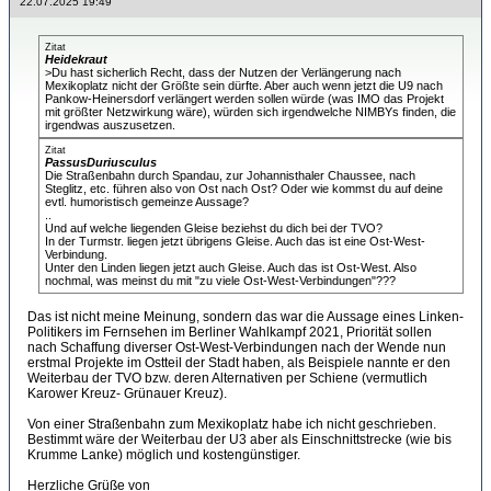
22.07.2025 19:49
Zitat
Heidekraut
>Du hast sicherlich Recht, dass der Nutzen der Verlängerung nach
Mexikoplatz nicht der Größte sein dürfte. Aber auch wenn jetzt die U9 nach
Pankow-Heinersdorf verlängert werden sollen würde (was IMO das Projekt
mit größter Netzwirkung wäre), würden sich irgendwelche NIMBYs finden, die
irgendwas auszusetzen.
Zitat
PassusDuriusculus
Die Straßenbahn durch Spandau, zur Johannisthaler Chaussee, nach
Steglitz, etc. führen also von Ost nach Ost? Oder wie kommst du auf deine
evtl. humoristisch gemeinze Aussage?
..
Und auf welche liegenden Gleise beziehst du dich bei der TVO?
In der Turmstr. liegen jetzt übrigens Gleise. Auch das ist eine Ost-West-
Verbindung.
Unter den Linden liegen jetzt auch Gleise. Auch das ist Ost-West. Also
nochmal, was meinst du mit "zu viele Ost-West-Verbindungen"???
Das ist nicht meine Meinung, sondern das war die Aussage eines Linken-
Politikers im Fernsehen im Berliner Wahlkampf 2021, Priorität sollen
nach Schaffung diverser Ost-West-Verbindungen nach der Wende nun
erstmal Projekte im Ostteil der Stadt haben, als Beispiele nannte er den
Weiterbau der TVO bzw. deren Alternativen per Schiene (vermutlich
Karower Kreuz- Grünauer Kreuz).
Von einer Straßenbahn zum Mexikoplatz habe ich nicht geschrieben.
Bestimmt wäre der Weiterbau der U3 aber als Einschnittstrecke (wie bis
Krumme Lanke) möglich und kostengünstiger.
Herzliche Grüße von