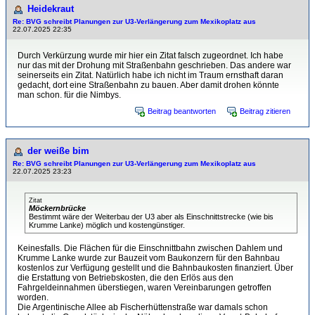
Heidekraut
Re: BVG schreibt Planungen zur U3-Verlängerung zum Mexikoplatz aus
22.07.2025 22:35
Durch Verkürzung wurde mir hier ein Zitat falsch zugeordnet. Ich habe
nur das mit der Drohung mit Straßenbahn geschrieben. Das andere war
seinerseits ein Zitat. Natürlich habe ich nicht im Traum ernsthaft daran
gedacht, dort eine Straßenbahn zu bauen. Aber damit drohen könnte
man schon. für die Nimbys.
Beitrag beantworten
Beitrag zitieren
der weiße bim
Re: BVG schreibt Planungen zur U3-Verlängerung zum Mexikoplatz aus
22.07.2025 23:23
Zitat
Möckernbrücke
Bestimmt wäre der Weiterbau der U3 aber als Einschnittstrecke (wie bis
Krumme Lanke) möglich und kostengünstiger.
Keinesfalls. Die Flächen für die Einschnittbahn zwischen Dahlem und
Krumme Lanke wurde zur Bauzeit vom Baukonzern für den Bahnbau
kostenlos zur Verfügung gestellt und die Bahnbaukosten finanziert. Über
die Erstattung von Betriebskosten, die den Erlös aus den
Fahrgeldeinnahmen überstiegen, waren Vereinbarungen getroffen
worden.
Die Argentinische Allee ab Fischerhüttenstraße war damals schon