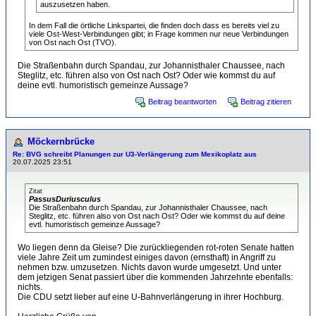
auszusetzen haben.
In dem Fall die örtliche Linkspartei, die finden doch dass es bereits viel zu
viele Ost-West-Verbindungen gibt; in Frage kommen nur neue Verbindungen
von Ost nach Ost (TVO).
Die Straßenbahn durch Spandau, zur Johannisthaler Chaussee, nach
Steglitz, etc. führen also von Ost nach Ost? Oder wie kommst du auf
deine evtl. humoristisch gemeinze Aussage?
Beitrag beantworten
Beitrag zitieren
Möckernbrücke
Re: BVG schreibt Planungen zur U3-Verlängerung zum Mexikoplatz aus
20.07.2025 23:51
Zitat
PassusDuriusculus
Die Straßenbahn durch Spandau, zur Johannisthaler Chaussee, nach
Steglitz, etc. führen also von Ost nach Ost? Oder wie kommst du auf deine
evtl. humoristisch gemeinze Aussage?
Wo liegen denn da Gleise? Die zurückliegenden rot-roten Senate hatten
viele Jahre Zeit um zumindest einiges davon (ernsthaft) in Angriff zu
nehmen bzw. umzusetzen. Nichts davon wurde umgesetzt. Und unter
dem jetzigen Senat passiert über die kommenden Jahrzehnte ebenfalls:
nichts.
Die CDU setzt lieber auf eine U-Bahnverlängerung in ihrer Hochburg.