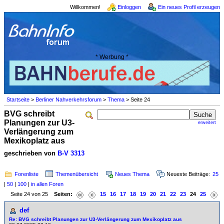
Willkommen!
Einloggen
Ein neues Profil erzeugen
* Werbung *
Startseite
>
Berliner Nahverkehrsforum
>
Thema
> Seite 24
BVG schreibt
Planungen zur U3-
erweitert
Verlängerung zum
Mexikoplatz aus
geschrieben von
B-V 3313
Forenliste
Themenübersicht
Neues Thema
Neueste Beiträge:
25
|
50
|
100
|
in allen Foren
Seite 24 von 25
Seiten:
15
16
17
18
19
20
21
22
23
24
25
def
Re: BVG schreibt Planungen zur U3-Verlängerung zum Mexikoplatz aus