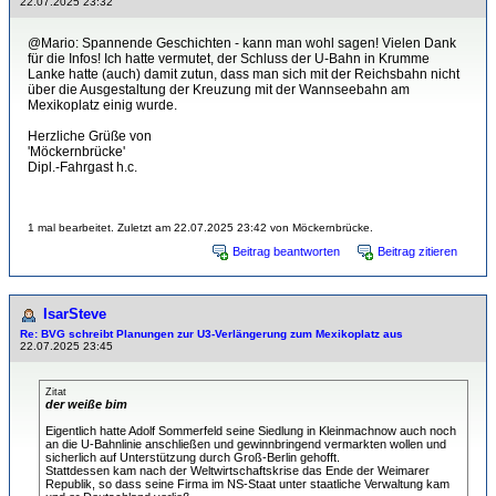
22.07.2025 23:32
@Mario: Spannende Geschichten - kann man wohl sagen! Vielen Dank
für die Infos! Ich hatte vermutet, der Schluss der U-Bahn in Krumme
Lanke hatte (auch) damit zutun, dass man sich mit der Reichsbahn nicht
über die Ausgestaltung der Kreuzung mit der Wannseebahn am
Mexikoplatz einig wurde.
Herzliche Grüße von
'Möckernbrücke'
Dipl.-Fahrgast h.c.
1 mal bearbeitet. Zuletzt am 22.07.2025 23:42 von Möckernbrücke.
Beitrag beantworten
Beitrag zitieren
IsarSteve
Re: BVG schreibt Planungen zur U3-Verlängerung zum Mexikoplatz aus
22.07.2025 23:45
Zitat
der weiße bim
Eigentlich hatte Adolf Sommerfeld seine Siedlung in Kleinmachnow auch noch
an die U-Bahnlinie anschließen und gewinnbringend vermarkten wollen und
sicherlich auf Unterstützung durch Groß-Berlin gehofft.
Stattdessen kam nach der Weltwirtschaftskrise das Ende der Weimarer
Republik, so dass seine Firma im NS-Staat unter staatliche Verwaltung kam