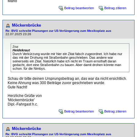
Mario
Beitrag beantworten
Beitrag zitieren
Möckernbrücke
Re: BVG schreibt Planungen zur U3-Verlängerung zum Mexikoplatz aus
22.07.2025 23:26
Zitat
Heidekraut
Durch Verkürzung wurde mir hier ein Zitat falsch zugeordnet. Ich habe nur
das mit der Drohung mit Straßenbahn geschrieben. Das andere war
seinerseits ein Zitat. Natürlich habe ich nicht im Traum ernsthaft daran
gedacht, dort eine Straßenbahn zu bauen. Aber damit drohen könnte man
schon. für die Nimbys.
Schau dir bitte deinen Ursprungsbeitrag an, das war da nicht ersichtlich.
Keine Ahnung was 300 Beiträge zuvor geschrieben wurde.
Gute Nacht!
Herzliche Grüße von
'Möckernbrücke'
Dipl.-Fahrgast h.c.
Beitrag beantworten
Beitrag zitieren
Möckernbrücke
Re: BVG schreibt Planungen zur U3-Verlängerung zum Mexikoplatz aus