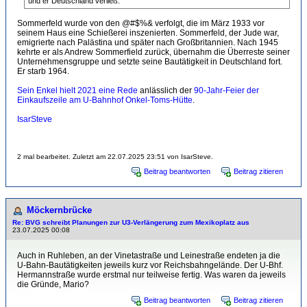
und er Deutschland verließ.
Sommerfeld wurde von den @#$%& verfolgt, die im März 1933 vor
seinem Haus eine Schießerei inszenierten. Sommerfeld, der Jude war,
emigrierte nach Palästina und später nach Großbritannien. Nach 1945
kehrte er als Andrew Sommerfield zurück, übernahm die Überreste seiner
Unternehmensgruppe und setzte seine Bautätigkeit in Deutschland fort.
Er starb 1964.
Sein Enkel hielt 2021 eine Rede
anlässlich der
90-Jahr-Feier der
Einkaufszeile am U-Bahnhof Onkel-Toms-Hütte
.
IsarSteve
2 mal bearbeitet. Zuletzt am 22.07.2025 23:51 von IsarSteve.
Beitrag beantworten
Beitrag zitieren
Möckernbrücke
Re: BVG schreibt Planungen zur U3-Verlängerung zum Mexikoplatz aus
23.07.2025 00:08
Auch in Ruhleben, an der Vinetastraße und Leinestraße endeten ja die
U-Bahn-Bautätigkeiten jeweils kurz vor Reichsbahngelände. Der U-Bhf.
Hermannstraße wurde erstmal nur teilweise fertig. Was waren da jeweils
die Gründe, Mario?
Beitrag beantworten
Beitrag zitieren