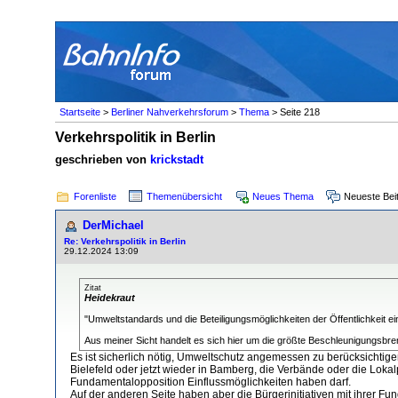
Startseite
>
Berliner Nahverkehrsforum
>
Thema
> Seite 218
Verkehrspolitik in Berlin
geschrieben von
krickstadt
Forenliste
Themenübersicht
Neues Thema
Neueste Bei
DerMichael
Re: Verkehrspolitik in Berlin
29.12.2024 13:09
Zitat
Heidekraut
"Umweltstandards und die Beteiligungsmöglichkeiten der Öffentlichkeit e
Aus meiner Sicht handelt es sich hier um die größte Beschleunigungsbr
Es ist sicherlich nötig, Umweltschutz angemessen zu berücksichtige
Bielefeld oder jetzt wieder in Bamberg, die Verbände oder die Loka
Fundamentalopposition Einflussmöglichkeiten haben darf.
Auf der anderen Seite haben aber die Bürgerinitiativen mit ihrer F