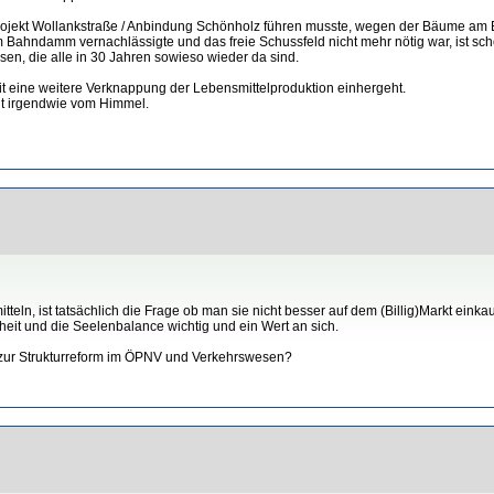
rojekt Wollankstraße / Anbindung Schönholz führen musste, wegen der Bäume am B
Bahndamm vernachlässigte und das freie Schussfeld nicht mehr nötig war, ist scho
, die alle in 30 Jahren sowieso wieder da sind.
t eine weitere Verknappung der Lebensmittelproduktion einhergeht.
lt irgendwie vom Himmel.
tteln, ist tatsächlich die Frage ob man sie nicht besser auf dem (Billig)Markt ein
dheit und die Seelenbalance wichtig und ein Wert an sich.
zur Strukturreform im ÖPNV und Verkehrswesen?