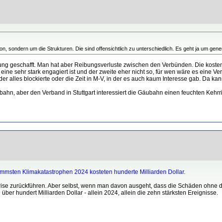
n, sondern um die Strukturen. Die sind offensichtlich zu unterschiedlich. Es geht ja um gene
hung geschafft. Man hat aber Reibungsverluste zwischen den Verbünden. Die koste
ine sehr stark engagiert ist und der zweite eher nicht so, für wen wäre es eine 
 alles blockierte oder die Zeit in M-V, in der es auch kaum Interesse gab. Da kan
hn, aber den Verband in Stuttgart interessiert die Gäubahn einen feuchten Kehrri
immsten Klimakatastrophen 2024 kosteten hunderte Milliarden Dollar
.
rise zurückführen. Aber selbst, wenn man davon ausgeht, dass die Schäden ohne d
ber hundert Milliarden Dollar - allein 2024, allein die zehn stärksten Ereignisse.