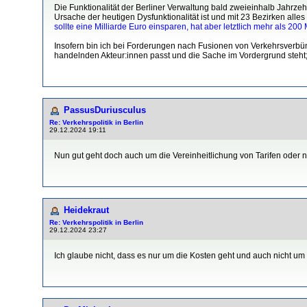
Die Funktionalität der Berliner Verwaltung bald zweieinhalb Jahrzehn
Ursache der heutigen Dysfunktionalität ist und mit 23 Bezirken alle
sollte eine Milliarde Euro einsparen, hat aber letztlich mehr als 200
Insofern bin ich bei Forderungen nach Fusionen von Verkehrsverb
handelnden Akteur:innen passt und die Sache im Vordergrund steht; 
PassusDuriusculus
Re: Verkehrspolitik in Berlin
29.12.2024 19:11
Nun gut geht doch auch um die Vereinheitlichung von Tarifen oder n
Heidekraut
Re: Verkehrspolitik in Berlin
29.12.2024 23:27
Ich glaube nicht, dass es nur um die Kosten geht und auch nicht um 