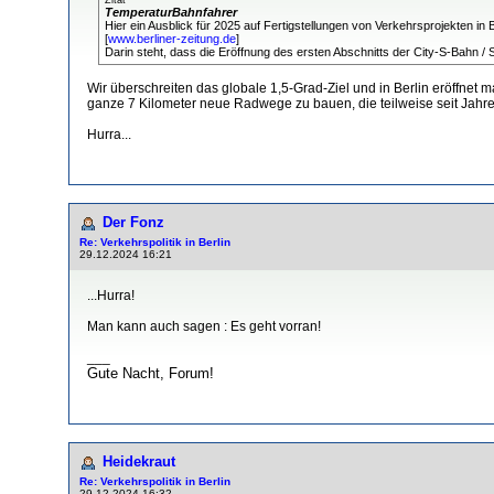
TemperaturBahnfahrer
​Hier ein Ausblick für 2025 auf Fertigstellungen von Verkehrsprojekten 
[
www.berliner-zeitung.de
]
Darin steht, dass die Eröffnung des ersten Abschnitts der City-S-Bahn 
Wir überschreiten das globale 1,5-Grad-Ziel und in Berlin eröffnet
ganze 7 Kilometer neue Radwege zu bauen, die teilweise seit Jahre
Hurra...
Der Fonz
Re: Verkehrspolitik in Berlin
29.12.2024 16:21
...Hurra!
Man kann auch sagen : Es geht vorran!
___
Gute Nacht, Forum!
Heidekraut
Re: Verkehrspolitik in Berlin
29.12.2024 16:32