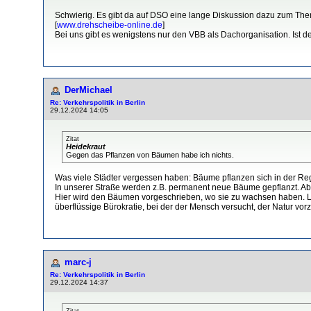
Schwierig. Es gibt da auf DSO eine lange Diskussion dazu zum Th
[
www.drehscheibe-online.de
]
Bei uns gibt es wenigstens nur den VBB als Dachorganisation. Ist de
DerMichael
Re: Verkehrspolitik in Berlin
29.12.2024 14:05
Zitat
Heidekraut
Gegen das Pflanzen von Bäumen habe ich nichts.
Was viele Städter vergessen haben: Bäume pflanzen sich in der Reg
In unserer Straße werden z.B. permanent neue Bäume gepflanzt. Abe
Hier wird den Bäumen vorgeschrieben, wo sie zu wachsen haben. Läs
überflüssige Bürokratie, bei der der Mensch versucht, der Natur vor
marc-j
Re: Verkehrspolitik in Berlin
29.12.2024 14:37
Zitat