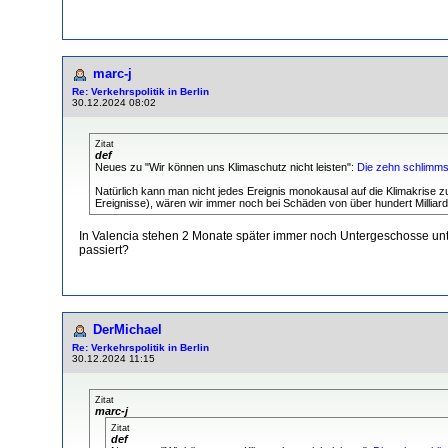
marc-j
Re: Verkehrspolitik in Berlin
30.12.2024 08:02
Zitat
def
Neues zu "Wir können uns Klimaschutz nicht leisten":
Die zehn schlimmst
Natürlich kann man nicht jedes Ereignis monokausal auf die Klimakrise 
Ereignisse), wären wir immer noch bei Schäden von über hundert Milliarden
In Valencia stehen 2 Monate später immer noch Untergeschosse unte
passiert?
DerMichael
Re: Verkehrspolitik in Berlin
30.12.2024 11:15
Zitat
marc-j
Zitat
def