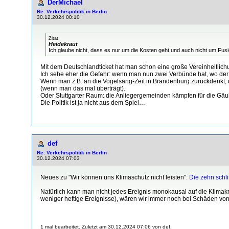
DerMichael
Re: Verkehrspolitik in Berlin
30.12.2024 00:10
Zitat
Heidekraut
Ich glaube nicht, dass es nur um die Kosten geht und auch nicht um Fusio
Mit dem Deutschlandticket hat man schon eine große Vereinheitlic
Ich sehe eher die Gefahr: wenn man nun zwei Verbünde hat, wo der e
Wenn man z.B. an die Vogelsang-Zeit in Brandenburg zurückdenkt, der
(wenn man das mal überträgt).
Oder Stuttgarter Raum: die Anliegergemeinden kämpfen für die Gäuba
Die Politik ist ja nicht aus dem Spiel…
def
Re: Verkehrspolitik in Berlin
30.12.2024 07:03
Neues zu "Wir können uns Klimaschutz nicht leisten":
Die zehn schl
Natürlich kann man nicht jedes Ereignis monokausal auf die Klimak
weniger heftige Ereignisse), wären wir immer noch bei Schäden von ü
1 mal bearbeitet. Zuletzt am 30.12.2024 07:06 von def.