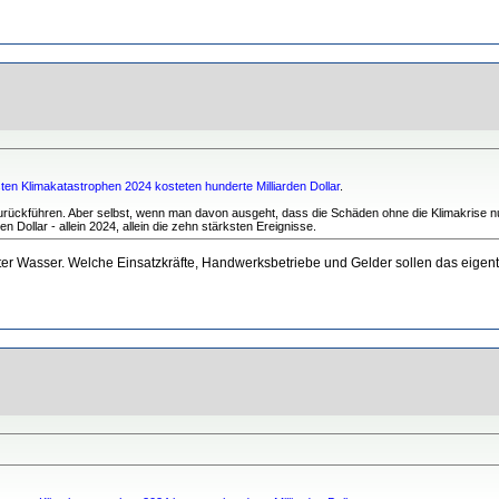
en Klimakatastrophen 2024 kosteten hunderte Milliarden Dollar
.
zurückführen. Aber selbst, wenn man davon ausgeht, dass die Schäden ohne die Klimakrise n
 Dollar - allein 2024, allein die zehn stärksten Ereignisse.
r Wasser. Welche Einsatzkräfte, Handwerksbetriebe und Gelder sollen das eigentl