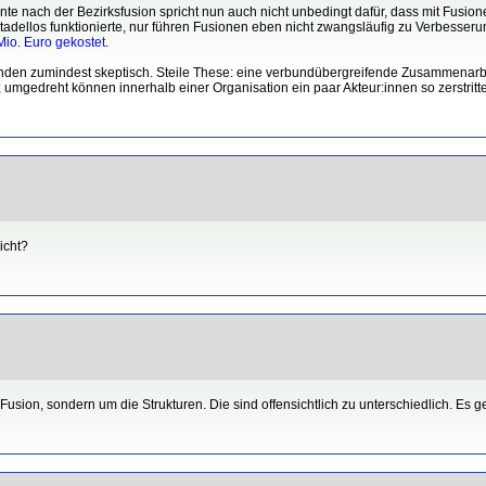
te nach der Bezirksfusion spricht nun auch nicht unbedingt dafür, dass mit Fusione
s tadellos funktionierte, nur führen Fusionen eben nicht zwangsläufig zu Verbesser
 Mio. Euro gekostet
.
ünden zumindest skeptisch. Steile These: eine verbundübergreifende Zusammenarb
umgedreht können innerhalb einer Organisation ein paar Akteur:innen so zerstritte
icht?
Fusion, sondern um die Strukturen. Die sind offensichtlich zu unterschiedlich. Es g