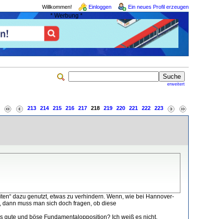
Willkommen!
Einloggen
Ein neues Profil erzeugen
* Werbung *
erweitert
:
213
214
215
216
217
218
219
220
221
222
223
iten“ dazu genutzt, etwas zu verhindern. Wenn, wie bei Hannover-
n, dann muss man sich doch fragen, ob diese
es gute und böse Fundamentalopposition? Ich weiß es nicht.