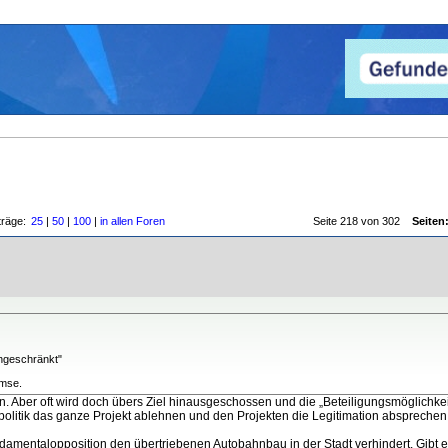
träge:
25
|
50
|
100
|
in allen Foren
Seite 218 von 302
Seiten
ingeschränkt"
emse.
n. Aber oft wird doch übers Ziel hinausgeschossen und die „Beteiligungsmöglichke
lpolitik das ganze Projekt ablehnen und den Projekten die Legitimation abspreche
undamentalopposition den übertriebenen Autobahnbau in der Stadt verhindert. Gibt 