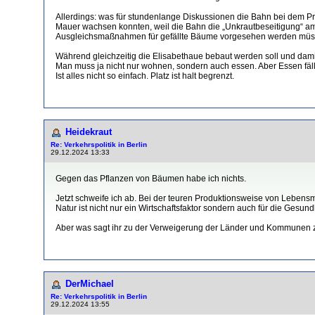
Allerdings: was für stundenlange Diskussionen die Bahn bei dem P
Mauer wachsen konnten, weil die Bahn die „Unkrautbeseitigung“ am 
Ausgleichsmaßnahmen für gefällte Bäume vorgesehen werden müssen
Während gleichzeitig die Elisabethaue bebaut werden soll und dami
Man muss ja nicht nur wohnen, sondern auch essen. Aber Essen fäl
Ist alles nicht so einfach. Platz ist halt begrenzt.
Heidekraut
Re: Verkehrspolitik in Berlin
29.12.2024 13:33
Gegen das Pflanzen von Bäumen habe ich nichts.
Jetzt schweife ich ab. Bei der teuren Produktionsweise von Lebensmi
Natur ist nicht nur ein Wirtschaftsfaktor sondern auch für die Gesun
Aber was sagt ihr zu der Verweigerung der Länder und Kommunen 
DerMichael
Re: Verkehrspolitik in Berlin
29.12.2024 13:55