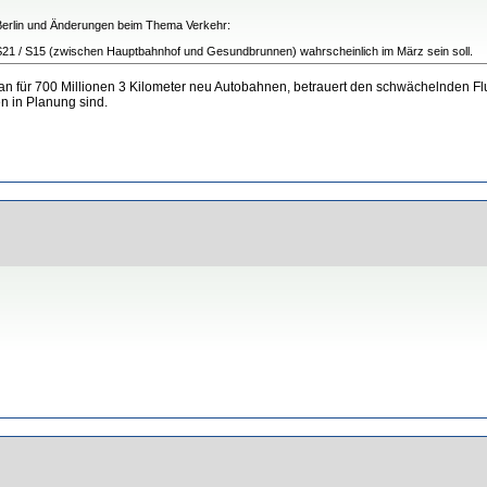
in Berlin und Änderungen beim Thema Verkehr:
/ S21 / S15 (zwischen Hauptbahnhof und Gesundbrunnen) wahrscheinlich im März sein soll.
 man für 700 Millionen 3 Kilometer neu Autobahnen, betrauert den schwächelnden F
n in Planung sind.