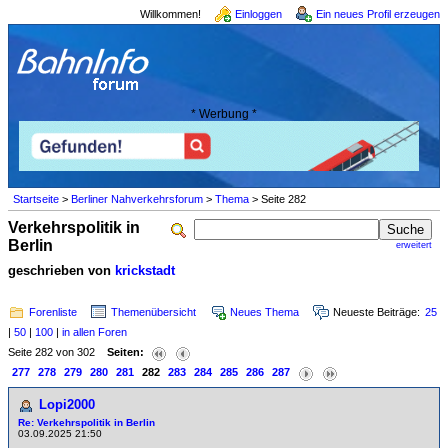
Willkommen!
Einloggen
Ein neues Profil erzeugen
* Werbung *
Startseite
>
Berliner Nahverkehrsforum
>
Thema
> Seite 282
Verkehrspolitik in
Berlin
erweitert
geschrieben von
krickstadt
Forenliste
Themenübersicht
Neues Thema
Neueste Beiträge:
25
|
50
|
100
|
in allen Foren
Seite 282 von 302
Seiten:
277
278
279
280
281
282
283
284
285
286
287
Lopi2000
Re: Verkehrspolitik in Berlin
03.09.2025 21:50