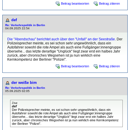
Beitrag beantworten
Beitrag zitieren
def
Re: Verkehrspolitik in Berlin
04.09.2025 22:54
Die "Abendschau" berichtet auch über den "Unfall" an der Seestraße
. Der
Polizeisprecher meinte, es sei schon sehr ungewöhnlich, dass ein
Autofahrer sowohl die rote Ampel als auch eine Fußgänger:innengruppe
übersehe... das letzte derartige "Unglück" liegt zwar erst ein halbes Jahr
zurück, aber chronisches Wegsehen ist ja nun wirklich eine
Kernkompetenz der Berliner "Polizei".
Beitrag beantworten
Beitrag zitieren
der weiße bim
Re: Verkehrspolitik in Berlin
05.09.2025 02:05
Zitat
def
Der Polizeisprecher meinte, es sei schon sehr ungewöhnlich, dass ein
Autofahrer sowohl die rote Ampel als auch eine Fußgänger:innengruppe
übersehe... das letzte derartige "Unglück" liegt zwar erst ein halbes Jahr
zurück, aber chronisches Wegsehen ist ja nun wirklich eine Kernkompetenz
der Berliner "Polizei".