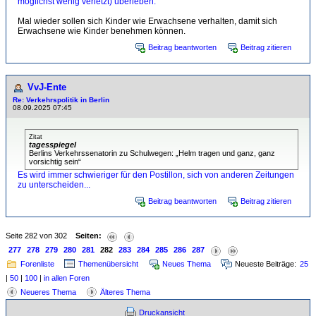
möglichst wenig verletzt) überleben.
Mal wieder sollen sich Kinder wie Erwachsene verhalten, damit sich
Erwachsene wie Kinder benehmen können.
Beitrag beantworten
Beitrag zitieren
VvJ-Ente
Re: Verkehrspolitik in Berlin
08.09.2025 07:45
Zitat
tagesspiegel
Berlins Verkehrssenatorin zu Schulwegen: „Helm tragen und ganz, ganz
vorsichtig sein“
Es wird immer schwieriger für den Postillon, sich von anderen Zeitungen
zu unterscheiden...
Beitrag beantworten
Beitrag zitieren
Seite 282 von 302
Seiten:
277
278
279
280
281
282
283
284
285
286
287
Forenliste
Themenübersicht
Neues Thema
Neueste Beiträge:
25
|
50
|
100
|
in allen Foren
Neueres Thema
Älteres Thema
Druckansicht