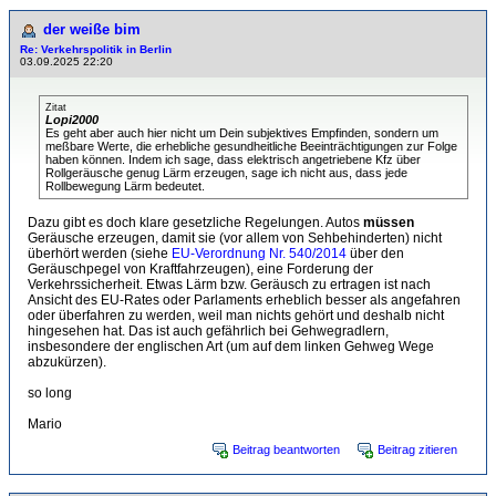
der weiße bim
Re: Verkehrspolitik in Berlin
03.09.2025 22:20
Zitat
Lopi2000
Es geht aber auch hier nicht um Dein subjektives Empfinden, sondern um
meßbare Werte, die erhebliche gesundheitliche Beeinträchtigungen zur Folge
haben können. Indem ich sage, dass elektrisch angetriebene Kfz über
Rollgeräusche genug Lärm erzeugen, sage ich nicht aus, dass jede
Rollbewegung Lärm bedeutet.
Dazu gibt es doch klare gesetzliche Regelungen. Autos
müssen
Geräusche erzeugen, damit sie (vor allem von Sehbehinderten) nicht
überhört werden (siehe
EU-Verordnung Nr. 540/2014
über den
Geräuschpegel von Kraftfahrzeugen), eine Forderung der
Verkehrssicherheit. Etwas Lärm bzw. Geräusch zu ertragen ist nach
Ansicht des EU-Rates oder Parlaments erheblich besser als angefahren
oder überfahren zu werden, weil man nichts gehört und deshalb nicht
hingesehen hat. Das ist auch gefährlich bei Gehwegradlern,
insbesondere der englischen Art (um auf dem linken Gehweg Wege
abzukürzen).
so long
Mario
Beitrag beantworten
Beitrag zitieren