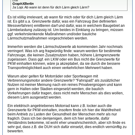
Zitat
GraphXBerlin
Ja Lopi. Ab wann ist denn für dich Lärm gleich Lärm?
Es ist völlig irrelevant, ab wann für mich oder für dich Lärm gleich Lärm
ist. Es gibt u.a. Grenzwerte dafür, was ein Fahrzeug (bei definierten
Messverfahren) emittieren darf und dafür, was in welchem Baugebiet an
Lärmbelastung zulässig ist. Um beides in Einklang zu bringen, müssen
ggf. verkehrslenkende Maßnahmen und/oder bauliche
Lärmschutzmaßnahmen vorgeschrieben werden.
Immerhin werden die Lärmschutzwerte ab kommenden Jahr nochmals
verringert. Was ich arg fragwürdig finde: warum werden für bestimmte
Fahrzeuge, die keinen Zusatznutzen haben, höhere Lärmgrenzwerte
zugelassen. Dass ggf. ein LKW oder ein Bus nicht die Grenzwerte für
PKW einhalten können, wäre ja akzeptabel, da sie durch die bessere
Transportmöglichkeit auch einen verkehrlichen Mehrwert haben.
Warum aber gelten für Motorräder oder Sportwagen mit
Verbrennungsmotor andere Grenzwerte? "Fahrspaß" als zusätzlicher
Nutzen ist meiner Meinung nach ein reines Privatvergnügen und kann
gern in Hallen oder Stadien eingesetzt werden, die baulich
Vorkehrungen dafür tragen, dass nicht mehr Menschen als dies wollen,
diesem Lärm ausgesetzt werden.
Ein elektrisch angetriebenes Motorrad kann z.B. locker auch die
Grenzwerte für PKW einhalten, insofern finde ich hier die Wahlfreiheit
beim Antrieb zu Lasten der Gesundheit der Menschen mehr als nur
fraglich. Dass ich bei demjenigen, dem ich hier antworte, dafür
Verständnis bekomme, ist wohl eher unwahrscheinlich, aber ich finde es
sehr gut, dass z.B. die DUH sich dafür einsetzt, dies endlich vernünftig zu
bewerten.