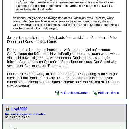
E-Autos oder E-Rollern sind in meinen Augen kein Lärm und wohl kaum
gesundheitsschädlich und somit kein Lärmschutz begründet. Da ist ja
jeder bellende Hund lauter.
Ich denke, es gibt eine halbwegs konstante Definition, was Lärm ist, wenn
nämlich der Geräuschpegel eine gewisse Grenze überschreitet, die auf
Dauer wahrscheinlich gesundheitsschädlich ist. Ob das Motoren oder Reifen
oder Fahrtwind ist, ist völlig egal.
Ja... es kommt nicht nur auf die Lautstärke an sich an. Sondern auf die
Dauer und Konstanz des Lärms.
Permanentes Hintergrundrauschen, z. B. an einer viel befahrenen
Straße, kann der Körper nicht vollständig ausblenden, auch wenn wir es
vielleicht bewusst gar nicht wahrnehmen. Der Körper ist ständig in
leichter Alarmbereitschaft, schüttet Stresshormone aus. Der Schlaf wird
schlechter. Das macht auf Dauer krank.
Und da ist es irrelevant, ob die permanente "Beschallung" subjektiv gar
nicht als Lärm empfunden wird. Oder ob die Lärmemmision nun von
einem Motor, einem Rad auf einer Schiene oder einem Reifen auf einer
Straße kommt.
Beitrag beantworten
Beitrag zitieren
Lopi2000
Re: Verkehrspolitik in Berlin
03.09.2025 23:50