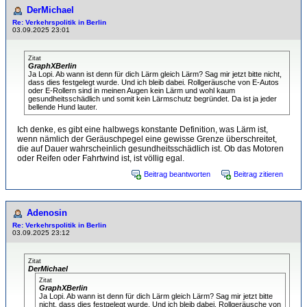
DerMichael
Re: Verkehrspolitik in Berlin
03.09.2025 23:01
Zitat
GraphXBerlin
Ja Lopi. Ab wann ist denn für dich Lärm gleich Lärm? Sag mir jetzt bitte nicht,
dass dies festgelegt wurde. Und ich bleib dabei. Rollgeräusche von E-Autos
oder E-Rollern sind in meinen Augen kein Lärm und wohl kaum
gesundheitsschädlich und somit kein Lärmschutz begründet. Da ist ja jeder
bellende Hund lauter.
Ich denke, es gibt eine halbwegs konstante Definition, was Lärm ist,
wenn nämlich der Geräuschpegel eine gewisse Grenze überschreitet,
die auf Dauer wahrscheinlich gesundheitsschädlich ist. Ob das Motoren
oder Reifen oder Fahrtwind ist, ist völlig egal.
Beitrag beantworten
Beitrag zitieren
Adenosin
Re: Verkehrspolitik in Berlin
03.09.2025 23:12
Zitat
DerMichael
Zitat
GraphXBerlin
Ja Lopi. Ab wann ist denn für dich Lärm gleich Lärm? Sag mir jetzt bitte
nicht, dass dies festgelegt wurde. Und ich bleib dabei. Rollgeräusche von