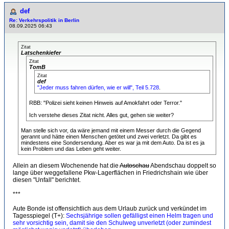
def
Re: Verkehrspolitik in Berlin
08.09.2025 06:43
Zitat
Latschenkiefer
Zitat
TomB
Zitat
def
"Jeder muss fahren dürfen, wie er will", Teil 5.728
.
RBB: "Polizei sieht keinen Hinweis auf Amokfahrt oder Terror."
Ich verstehe dieses Zitat nicht. Alles gut, gehen sie weiter?
Man stelle sich vor, da wäre jemand mit einem Messer durch die Gegend
gerannt und hätte einen Menschen getötet und zwei verletzt. Da gibt es
mindestens eine Sondersendung. Aber es war ja mit dem Auto. Da ist es ja
kein Problem und das Leben geht weiter.
Allein an diesem Wochenende hat die
Autoschau
Abendschau doppelt so
lange über weggefallene Pkw-Lagerflächen in Friedrichshain wie über
diesen "Unfall" berichtet.
***
Aute Bonde ist offensichtlich aus dem Urlaub zurück und verkündet im
Tagesspiegel (T+):
Sechsjährige sollen gefälligst einen Helm tragen und
sehr vorsichtig sein, damit sie den Schulweg unverletzt (oder zumindest