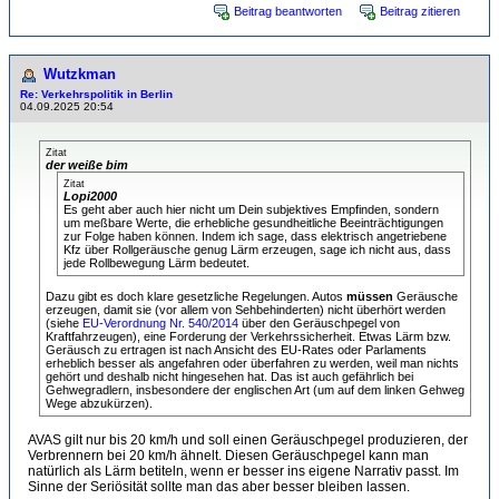
Beitrag beantworten
Beitrag zitieren
Wutzkman
Re: Verkehrspolitik in Berlin
04.09.2025 20:54
Zitat
der weiße bim
Zitat
Lopi2000
Es geht aber auch hier nicht um Dein subjektives Empfinden, sondern
um meßbare Werte, die erhebliche gesundheitliche Beeinträchtigungen
zur Folge haben können. Indem ich sage, dass elektrisch angetriebene
Kfz über Rollgeräusche genug Lärm erzeugen, sage ich nicht aus, dass
jede Rollbewegung Lärm bedeutet.
Dazu gibt es doch klare gesetzliche Regelungen. Autos
müssen
Geräusche
erzeugen, damit sie (vor allem von Sehbehinderten) nicht überhört werden
(siehe
EU-Verordnung Nr. 540/2014
über den Geräuschpegel von
Kraftfahrzeugen), eine Forderung der Verkehrssicherheit. Etwas Lärm bzw.
Geräusch zu ertragen ist nach Ansicht des EU-Rates oder Parlaments
erheblich besser als angefahren oder überfahren zu werden, weil man nichts
gehört und deshalb nicht hingesehen hat. Das ist auch gefährlich bei
Gehwegradlern, insbesondere der englischen Art (um auf dem linken Gehweg
Wege abzukürzen).
AVAS gilt nur bis 20 km/h und soll einen Geräuschpegel produzieren, der
Verbrennern bei 20 km/h ähnelt. Diesen Geräuschpegel kann man
natürlich als Lärm betiteln, wenn er besser ins eigene Narrativ passt. Im
Sinne der Seriösität sollte man das aber besser bleiben lassen.