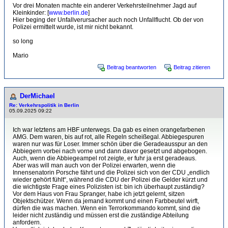
Vor drei Monaten machte ein anderer Verkehrsteilnehmer Jagd auf
Kleinkinder: [
www.berlin.de
]
Hier beging der Unfallverursacher auch noch Unfallflucht. Ob der von
Polizei ermittelt wurde, ist mir nicht bekannt.
so long
Mario
Beitrag beantworten
Beitrag zitieren
DerMichael
Re: Verkehrspolitik in Berlin
05.09.2025 09:22
Ich war letztens am HBF unterwegs. Da gab es einen orangefarbenen
AMG. Dem waren, bis auf rot, alle Regeln scheißegal. Abbiegespuren
waren nur was für Loser. Immer schön über die Geradeausspur an den
Abbiegern vorbei nach vorne und dann davor gesetzt und abgebogen.
Auch, wenn die Abbiegeampel rot zeigte, er fuhr ja erst geradeaus.
Aber was will man auch von der Polizei erwarten, wenn die
Innensenatorin Porsche fährt und die Polizei sich von der CDU „endlich
wieder gehört fühlt“, während die CDU der Polizei die Gelder kürzt und
die wichtigste Frage eines Polizisten ist: bin ich überhaupt zuständig?
Vor dem Haus von Frau Spranger, habe ich jetzt gelernt, sitzen
Objektschützer. Wenn da jemand kommt und einen Farbbeutel wirft,
dürfen die was machen. Wenn ein Terrorkommando kommt, sind die
leider nicht zuständig und müssen erst die zuständige Abteilung
anfordern.