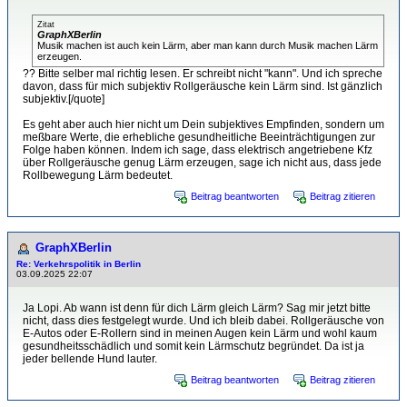
Zitat
GraphXBerlin
Musik machen ist auch kein Lärm, aber man kann durch Musik machen Lärm
erzeugen.
?? Bitte selber mal richtig lesen. Er schreibt nicht "kann". Und ich spreche
davon, dass für mich subjektiv Rollgeräusche kein Lärm sind. Ist gänzlich
subjektiv.[/quote]
Es geht aber auch hier nicht um Dein subjektives Empfinden, sondern um
meßbare Werte, die erhebliche gesundheitliche Beeinträchtigungen zur
Folge haben können. Indem ich sage, dass elektrisch angetriebene Kfz
über Rollgeräusche genug Lärm erzeugen, sage ich nicht aus, dass jede
Rollbewegung Lärm bedeutet.
Beitrag beantworten
Beitrag zitieren
GraphXBerlin
Re: Verkehrspolitik in Berlin
03.09.2025 22:07
Ja Lopi. Ab wann ist denn für dich Lärm gleich Lärm? Sag mir jetzt bitte
nicht, dass dies festgelegt wurde. Und ich bleib dabei. Rollgeräusche von
E-Autos oder E-Rollern sind in meinen Augen kein Lärm und wohl kaum
gesundheitsschädlich und somit kein Lärmschutz begründet. Da ist ja
jeder bellende Hund lauter.
Beitrag beantworten
Beitrag zitieren