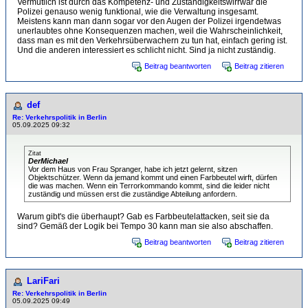
Vermutlich ist durch das Kompetenz- und Zuständigkeitswirrwar die
Polizei genauso wenig funktional, wie die Verwaltung insgesamt.
Meistens kann man dann sogar vor den Augen der Polizei irgendetwas
unerlaubtes ohne Konsequenzen machen, weil die Wahrscheinlichkeit,
dass man es mit den Verkehrsüberwachern zu tun hat, einfach gering ist.
Und die anderen interessiert es schlicht nicht. Sind ja nicht zuständig.
Beitrag beantworten
Beitrag zitieren
def
Re: Verkehrspolitik in Berlin
05.09.2025 09:32
Zitat
DerMichael
Vor dem Haus von Frau Spranger, habe ich jetzt gelernt, sitzen
Objektschützer. Wenn da jemand kommt und einen Farbbeutel wirft, dürfen
die was machen. Wenn ein Terrorkommando kommt, sind die leider nicht
zuständig und müssen erst die zuständige Abteilung anfordern.
Warum gibt's die überhaupt? Gab es Farbbeutelattacken, seit sie da
sind? Gemäß der Logik bei Tempo 30 kann man sie also abschaffen.
Beitrag beantworten
Beitrag zitieren
LariFari
Re: Verkehrspolitik in Berlin
05.09.2025 09:49