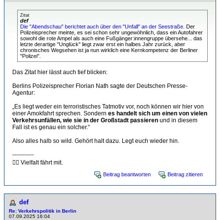
Zitat
def
Die "Abendschau" berichtet auch über den "Unfall" an der Seestraße
. Der
Polizeisprecher meinte, es sei schon sehr ungewöhnlich, dass ein Autofahrer
sowohl die rote Ampel als auch eine Fußgänger:innengruppe übersehe... das
letzte derartige "Unglück" liegt zwar erst ein halbes Jahr zurück, aber
chronisches Wegsehen ist ja nun wirklich eine Kernkompetenz der Berliner
"Polizei".
Das Zitat hier lässt auch tief blicken:
Berlins Polizeisprecher Florian Nath sagte der Deutschen Presse-
Agentur:
„Es liegt weder ein terroristisches Tatmotiv vor, noch können wir hier von
einer Amokfahrt sprechen. Sondern
es handelt sich um einen von vielen
Verkehrsunfällen, wie sie in der Großstadt passieren
und in diesem
Fall ist es genau ein solcher.“
Also alles halb so wild. Gehört halt dazu. Legt euch wieder hin.
-----------
🏳️‍🌈 Vielfalt fährt mit.
Beitrag beantworten
Beitrag zitieren
def
Re: Verkehrspolitik in Berlin
07.09.2025 16:04