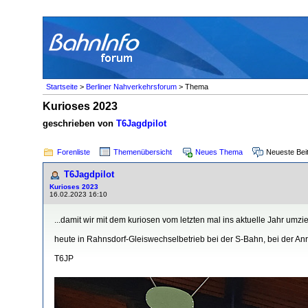
Startseite
>
Berliner Nahverkehrsforum
> Thema
Kurioses 2023
geschrieben von
T6Jagdpilot
Forenliste
Themenübersicht
Neues Thema
Neueste Bei
T6Jagdpilot
Kurioses 2023
16.02.2023 16:10
...damit wir mit dem kuriosen vom letzten mal ins aktuelle Jahr umzi
heute in Rahnsdorf-Gleiswechselbetrieb bei der S-Bahn, bei der An
T6JP