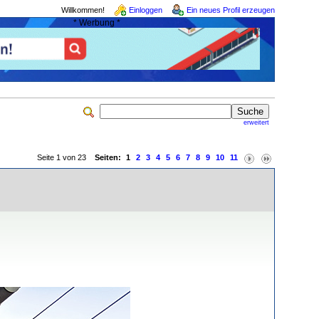
Willkommen!
Einloggen
Ein neues Profil erzeugen
* Werbung *
erweitert
Seite 1 von 23
Seiten:
1
2
3
4
5
6
7
8
9
10
11