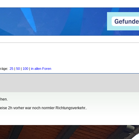
träge:
25
|
50
|
100
|
in allen Foren
ehen.
reise 2h vorher war noch normler Richtungsverkehr..