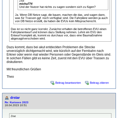
Zitat
micha774
Und der Nutzer hat nichts zu sagen sondern sich zu fügen?
Ja. Wenn DB Netze sagt, die bauen, machen die das, und sagen dann,
was für Trassen ggf. noch verfügbar sind. Die Fahrpläne werden ja auch
von DB Netze erstellt, da haben die EVUs kein Mitspracherecht.
Das ist so nicht ganz korrekt. Zunächst erhalten die betroffenen EVU einen
Fahrplanentwurf und können dazu Stellung nehmen. Lehnt ein EVU den
Entwurf komplett ab, kommt es durchaus vor, dass eine Baumaßnahme
abgesagt/verschoben wird.
Dazu kommt, dass bei akut entdeckten Problemen die Strecke
unverzüglich dichtgemacht wird, wie kürzlich auf der Fernbahn nach
Erkner oder wenn mal wieder Personen oder Gegenstände im Gleis sind.
In solchen Fällen gibt es keine Zeit, zuerst mit den EVU über Trassen zu
diskutieren.
Mit freundlichen Grüßen
Theo
Beitrag beantworten
Beitrag zitieren
drstar
Re: Kurioses 2023
18.04.2023 10:51
Zitat