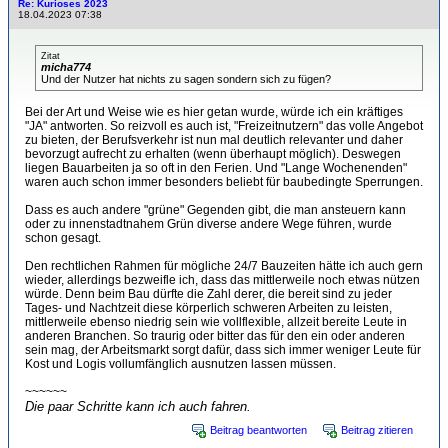
Re: Kurioses 2023
18.04.2023 07:38
Zitat
micha774
Und der Nutzer hat nichts zu sagen sondern sich zu fügen?
Bei der Art und Weise wie es hier getan wurde, würde ich ein kräftiges
"JA" antworten. So reizvoll es auch ist, "Freizeitnutzern" das volle Angebot
zu bieten, der Berufsverkehr ist nun mal deutlich relevanter und daher
bevorzugt aufrecht zu erhalten (wenn überhaupt möglich). Deswegen
liegen Bauarbeiten ja so oft in den Ferien. Und "Lange Wochenenden"
waren auch schon immer besonders beliebt für baubedingte Sperrungen.
Dass es auch andere "grüne" Gegenden gibt, die man ansteuern kann
oder zu innenstadtnahem Grün diverse andere Wege führen, wurde
schon gesagt.
Den rechtlichen Rahmen für mögliche 24/7 Bauzeiten hätte ich auch gern
wieder, allerdings bezweifle ich, dass das mittlerweile noch etwas nützen
würde. Denn beim Bau dürfte die Zahl derer, die bereit sind zu jeder
Tages- und Nachtzeit diese körperlich schweren Arbeiten zu leisten,
mittlerweile ebenso niedrig sein wie vollflexible, allzeit bereite Leute in
anderen Branchen. So traurig oder bitter das für den ein oder anderen
sein mag, der Arbeitsmarkt sorgt dafür, dass sich immer weniger Leute für
Kost und Logis vollumfänglich ausnutzen lassen müssen.
~~~~~~
Die paar Schritte kann ich auch fahren.
Beitrag beantworten
Beitrag zitieren