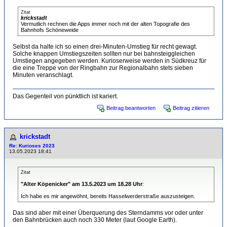
Zitat
krickstadt
Vermutlich rechnen die Apps immer noch mit der alten Topografie des
Bahnhofs Schöneweide
Selbst da halte ich so einen drei-Minuten-Umstieg für recht gewagt.
Solche knappen Umstiegszeiten sollten nur bei bahnsteiggleichen
Umstiegen angegeben werden. Kurioserweise werden in Südkreuz für
die eine Treppe von der Ringbahn zur Regionalbahn stets sieben
Minuten veranschlagt.
Das Gegenteil von pünktlich ist kariert.
Beitrag beantworten
Beitrag zitieren
krickstadt
Re: Kurioses 2023
13.05.2023 18:41
Zitat
"Alter Köpenicker" am 13.5.2023 um 18.28 Uhr
:
Ich habe es mir angewöhnt, bereits Hasselwerderstraße auszusteigen.
Das sind aber mit einer Überquerung des Sterndamms vor oder unter
den Bahnbrücken auch noch 330 Meter (laut Google Earth).