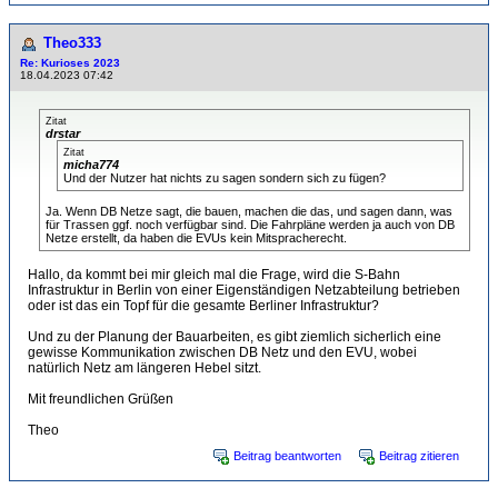
Theo333
Re: Kurioses 2023
18.04.2023 07:42
Zitat
drstar
Zitat
micha774
Und der Nutzer hat nichts zu sagen sondern sich zu fügen?
Ja. Wenn DB Netze sagt, die bauen, machen die das, und sagen dann, was
für Trassen ggf. noch verfügbar sind. Die Fahrpläne werden ja auch von DB
Netze erstellt, da haben die EVUs kein Mitspracherecht.
Hallo, da kommt bei mir gleich mal die Frage, wird die S-Bahn
Infrastruktur in Berlin von einer Eigenständigen Netzabteilung betrieben
oder ist das ein Topf für die gesamte Berliner Infrastruktur?
Und zu der Planung der Bauarbeiten, es gibt ziemlich sicherlich eine
gewisse Kommunikation zwischen DB Netz und den EVU, wobei
natürlich Netz am längeren Hebel sitzt.
Mit freundlichen Grüßen
Theo
Beitrag beantworten
Beitrag zitieren