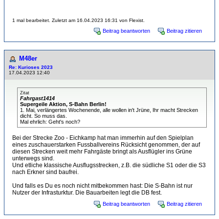
1 mal bearbeitet. Zuletzt am 16.04.2023 16:31 von Flexist.
Beitrag beantworten
Beitrag zitieren
M48er
Re: Kurioses 2023
17.04.2023 12:40
Zitat
Fahrgast1414
Supergeile Aktion, S-Bahn Berlin!
1. Mai, verlängertes Wochenende, alle wollen in't Jrüne, Ihr macht Strecken
dicht. So muss das.
Mal ehrlich: Geht's noch?
Bei der Strecke Zoo - Eichkamp hat man immerhin auf den Spielplan
eines zuschauerstarken Fussballvereins Rücksicht genommen, der auf
diesen Strecken weit mehr Fahrgäste bringt als Ausflügler ins Grüne
unterwegs sind.
Und etliche klassische Ausflugsstrecken, z.B. die südliche S1 oder die S3
nach Erkner sind baufrei.
Und falls es Du es noch nicht mitbekommen hast: Die S-Bahn ist nur
Nutzer der Infrasturktur. Die Bauarbeiten legt die DB fest.
Beitrag beantworten
Beitrag zitieren