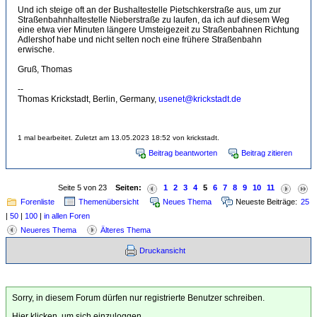
Und ich steige oft an der Bushaltestelle Pietschkerstraße aus, um zur
Straßenbahnhaltestelle Nieberstraße zu laufen, da ich auf diesem Weg
eine etwa vier Minuten längere Umsteigezeit zu Straßenbahnen Richtung
Adlershof habe und nicht selten noch eine frühere Straßenbahn
erwische.
Gruß, Thomas
--
Thomas Krickstadt, Berlin, Germany,
usenet@krickstadt.de
1 mal bearbeitet. Zuletzt am 13.05.2023 18:52 von krickstadt.
Beitrag beantworten
Beitrag zitieren
Seite 5 von 23
Seiten:
1
2
3
4
5
6
7
8
9
10
11
Forenliste
Themenübersicht
Neues Thema
Neueste Beiträge:
25
|
50
|
100
|
in allen Foren
Neueres Thema
Älteres Thema
Druckansicht
Sorry, in diesem Forum dürfen nur registrierte Benutzer schreiben.
Hier klicken, um sich einzuloggen