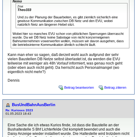
Nemo
Zitat
Theo333
Und zu der Planung der Bauarbeiten, es gibt ziemlich sicherlich eine
gewisse Kommunikation zwischen DB Netz und den EVU, wobei
natürlich Netz am längeren Hebel sitzt.
Wobei hier so manches EVU schon von plötzlichen Sperrungen überrascht
wurde. Da wir DB Netz keine Sabotage von nicht konzerneigenen
Bahnunternehmen vowerwerfen wollen, müssen wir davon ausgehen, dass
die betriebsinterne Kommunikation ähnlich schlecht läuft.
Kann man eher so sagen, daß derzeit wohl auch aufgrund der sehr
vielen Baustellen DB Netze selbst überlastet ist, da werden die EVU
teilweise mit weniger als 48h Vorlauf informiert, was genau noch geht
(oder eben auch nicht geht). Da herrscht auch Personalmangel (wo
eigentlich nicht mehr?)
Dennis
Beitrag beantworten
Beitrag zitieren
BusUndBahnAusBerlin
Re: Kurioses 2023
01.05.2023 18:43
Eine Sache die ich etwas Kurios finde, ist dass die Baustelle an der
Bushaltestelle S Bhf Lichterfelde Ost komplett beendet und auch die
Daisy Anzeige wieder installiert wurde. Die Haltestelle wird trotzdem nicht