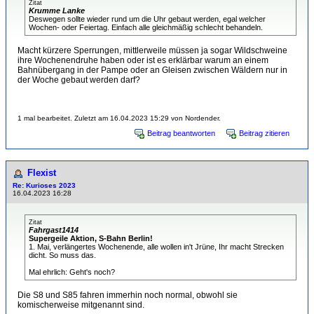
Zitat
Krumme Lanke
Deswegen sollte wieder rund um die Uhr gebaut werden, egal welcher
Wochen- oder Feiertag. Einfach alle gleichmäßig schlecht behandeln.
Macht kürzere Sperrungen, mittlerweile müssen ja sogar Wildschweine
ihre Wochenendruhe haben oder ist es erklärbar warum an einem
Bahnübergang in der Pampe oder an Gleisen zwischen Wäldern nur in
der Woche gebaut werden darf?
1 mal bearbeitet. Zuletzt am 16.04.2023 15:29 von Nordender.
Beitrag beantworten
Beitrag zitieren
Flexist
Re: Kurioses 2023
16.04.2023 16:28
Zitat
Fahrgast1414
Supergeile Aktion, S-Bahn Berlin!
1. Mai, verlängertes Wochenende, alle wollen in't Jrüne, Ihr macht Strecken
dicht. So muss das.
Mal ehrlich: Geht's noch?
Die S8 und S85 fahren immerhin noch normal, obwohl sie
komischerweise mitgenannt sind.