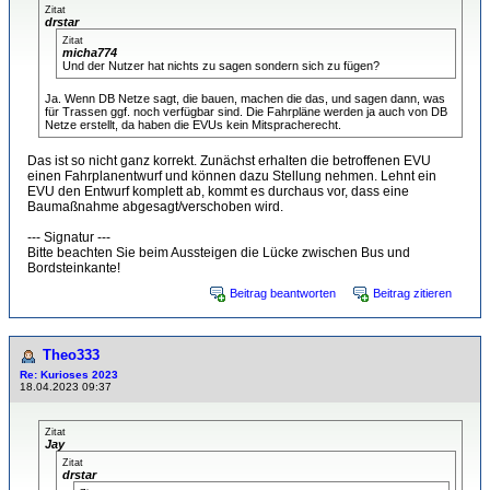
Zitat
drstar
Zitat
micha774
Und der Nutzer hat nichts zu sagen sondern sich zu fügen?
Ja. Wenn DB Netze sagt, die bauen, machen die das, und sagen dann, was
für Trassen ggf. noch verfügbar sind. Die Fahrpläne werden ja auch von DB
Netze erstellt, da haben die EVUs kein Mitspracherecht.
Das ist so nicht ganz korrekt. Zunächst erhalten die betroffenen EVU
einen Fahrplanentwurf und können dazu Stellung nehmen. Lehnt ein
EVU den Entwurf komplett ab, kommt es durchaus vor, dass eine
Baumaßnahme abgesagt/verschoben wird.
--- Signatur ---
Bitte beachten Sie beim Aussteigen die Lücke zwischen Bus und
Bordsteinkante!
Beitrag beantworten
Beitrag zitieren
Theo333
Re: Kurioses 2023
18.04.2023 09:37
Zitat
Jay
Zitat
drstar