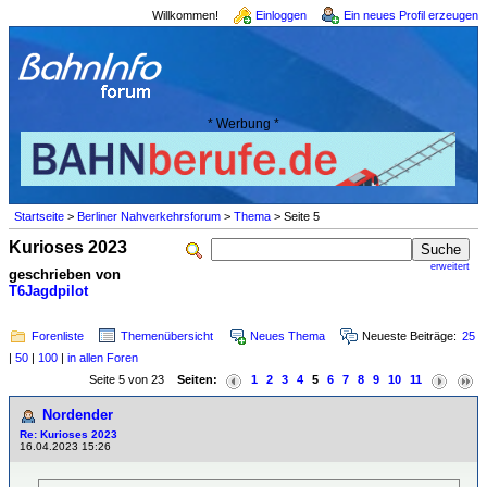
Willkommen!
Einloggen
Ein neues Profil erzeugen
* Werbung *
Startseite
>
Berliner Nahverkehrsforum
>
Thema
> Seite 5
Kurioses 2023
erweitert
geschrieben von
T6Jagdpilot
Forenliste
Themenübersicht
Neues Thema
Neueste Beiträge:
25
|
50
|
100
|
in allen Foren
Seite 5 von 23
Seiten:
1
2
3
4
5
6
7
8
9
10
11
Nordender
Re: Kurioses 2023
16.04.2023 15:26