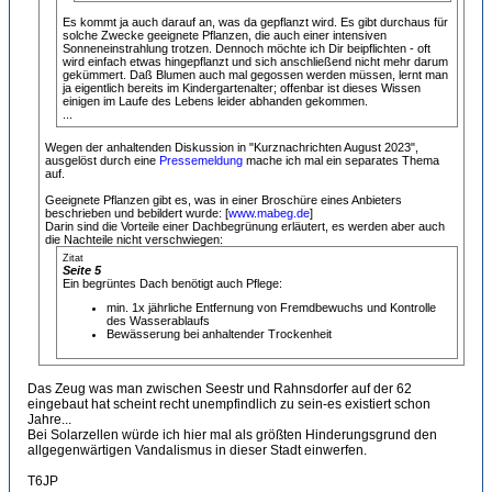
Es kommt ja auch darauf an, was da gepflanzt wird. Es gibt durchaus für
solche Zwecke geeignete Pflanzen, die auch einer intensiven
Sonneneinstrahlung trotzen. Dennoch möchte ich Dir beipflichten - oft
wird einfach etwas hingepflanzt und sich anschließend nicht mehr darum
gekümmert. Daß Blumen auch mal gegossen werden müssen, lernt man
ja eigentlich bereits im Kindergartenalter; offenbar ist dieses Wissen
einigen im Laufe des Lebens leider abhanden gekommen.
...
Wegen der anhaltenden Diskussion in "Kurznachrichten August 2023",
ausgelöst durch eine
Pressemeldung
mache ich mal ein separates Thema
auf.
Geeignete Pflanzen gibt es, was in einer Broschüre eines Anbieters
beschrieben und bebildert wurde: [
www.mabeg.de
]
Darin sind die Vorteile einer Dachbegrünung erläutert, es werden aber auch
die Nachteile nicht verschwiegen:
Zitat
Seite 5
Ein begrüntes Dach benötigt auch Pflege:
min. 1x jährliche Entfernung von Fremdbewuchs und Kontrolle
des Wasserablaufs
Bewässerung bei anhaltender Trockenheit
Das Zeug was man zwischen Seestr und Rahnsdorfer auf der 62
eingebaut hat scheint recht unempfindlich zu sein-es existiert schon
Jahre...
Bei Solarzellen würde ich hier mal als größten Hinderungsgrund den
allgegenwärtigen Vandalismus in dieser Stadt einwerfen.
T6JP