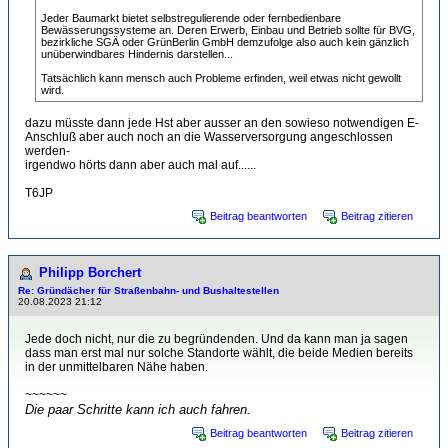
Jeder Baumarkt bietet selbstregulierende oder fernbedienbare
Bewässerungssysteme an. Deren Erwerb, Einbau und Betrieb sollte für BVG,
bezirkliche SGÄ oder GrünBerlin GmbH demzufolge also auch kein gänzlich
unüberwindbares Hindernis darstellen...
Tatsächlich kann mensch auch Probleme erfinden, weil etwas nicht gewollt
wird.
dazu müsste dann jede Hst aber ausser an den sowieso notwendigen E-
Anschluß aber auch noch an die Wasserversorgung angeschlossen
werden-
irgendwo hörts dann aber auch mal auf......
T6JP
Beitrag beantworten
Beitrag zitieren
Philipp Borchert
Re: Gründächer für Straßenbahn- und Bushaltestellen
20.08.2023 21:12
Jede doch nicht, nur die zu begründenden. Und da kann man ja sagen
dass man erst mal nur solche Standorte wählt, die beide Medien bereits
in der unmittelbaren Nähe haben.
~~~~~~
Die paar Schritte kann ich auch fahren.
Beitrag beantworten
Beitrag zitieren