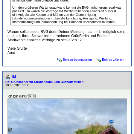
schattige oder halbschattige Standorte.
Um den größeren Wartungsaufwand kommt die BVG nicht herum, egal was
passiert. Da waren die Verträge mit Werbetreibenden seinerzeit äußerst
sinnvoll, die alle Kosten und Mühen von der Genehmigung
(Sondernutzungserlaubnis), über die Errichtung, Reinigung, Wartung,
Instandhaltung und Instandsetzung bei Schäden übernehmen mussten.
Warum sollte es der BVG denn Deiner Meinung nach nicht möglich sein,
auch mit ihren Schwesterunternehmen GrünBerlin und Berliner
Stadtwerke ähnliche Verträge zu schließen...?
Viele Grüße
Arnd
Beitrag beantworten
Beitrag zitieren
lkf
Re: Gründächer für Straßenbahn- und Bushaltestellen
19.08.2023 21:23
Ich bin dafür 🇳🇴