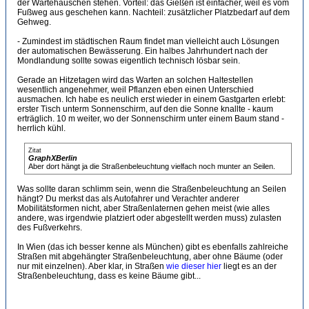
der Wartehäuschen stehen. Vorteil: das Gießen ist einfacher, weil es vom
Fußweg aus geschehen kann. Nachteil: zusätzlicher Platzbedarf auf dem
Gehweg.
- Zumindest im städtischen Raum findet man vielleicht auch Lösungen
der automatischen Bewässerung. Ein halbes Jahrhundert nach der
Mondlandung sollte sowas eigentlich technisch lösbar sein.
Gerade an Hitzetagen wird das Warten an solchen Haltestellen
wesentlich angenehmer, weil Pflanzen eben einen Unterschied
ausmachen. Ich habe es neulich erst wieder in einem Gastgarten erlebt:
erster Tisch unterm Sonnenschirm, auf den die Sonne knallte - kaum
erträglich. 10 m weiter, wo der Sonnenschirm unter einem Baum stand -
herrlich kühl.
Zitat
GraphXBerlin
Aber dort hängt ja die Straßenbeleuchtung vielfach noch munter an Seilen.
Was sollte daran schlimm sein, wenn die Straßenbeleuchtung an Seilen
hängt? Du merkst das als Autofahrer und Verachter anderer
Mobilitätsformen nicht, aber Straßenlaternen gehen meist (wie alles
andere, was irgendwie platziert oder abgestellt werden muss) zulasten
des Fußverkehrs.
In Wien (das ich besser kenne als München) gibt es ebenfalls zahlreiche
Straßen mit abgehängter Straßenbeleuchtung, aber ohne Bäume (oder
nur mit einzelnen). Aber klar, in Straßen
wie dieser hier
liegt es an der
Straßenbeleuchtung, dass es keine Bäume gibt...