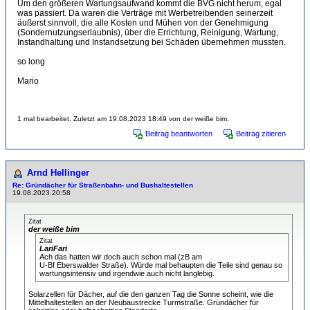
Um den größeren Wartungsaufwand kommt die BVG nicht herum, egal
was passiert. Da waren die Verträge mit Werbetreibenden seinerzeit
äußerst sinnvoll, die alle Kosten und Mühen von der Genehmigung
(Sondernutzungserlaubnis), über die Errichtung, Reinigung, Wartung,
Instandhaltung und Instandsetzung bei Schäden übernehmen mussten.
so long
Mario
1 mal bearbeitet. Zuletzt am 19.08.2023 18:49 von der weiße bim.
Beitrag beantworten
Beitrag zitieren
Arnd Hellinger
Re: Gründächer für Straßenbahn- und Bushaltestellen
19.08.2023 20:58
Zitat
der weiße bim
Zitat
LariFari
Ach das hatten wir doch auch schon mal (zB am
U-Bf Eberswalder Straße). Würde mal behaupten die Teile sind genau so
wartungsintensiv und irgendwie auch nicht langlebig.
Solarzellen für Dächer, auf die den ganzen Tag die Sonne scheint, wie die
Mittelhaltestellen an der Neubaustrecke Turmstraße. Gründächer für