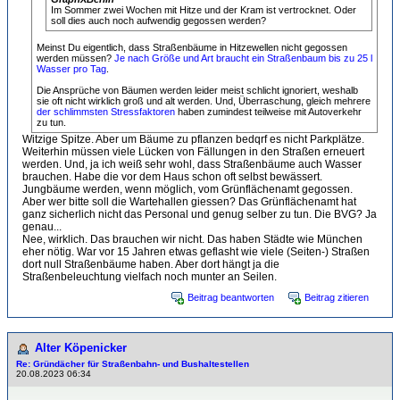
Im Sommer zwei Wochen mit Hitze und der Kram ist vertrocknet. Oder
soll dies auch noch aufwendig gegossen werden?
Meinst Du eigentlich, dass Straßenbäume in Hitzewellen nicht gegossen
werden müssen?
Je nach Größe und Art braucht ein Straßenbaum bis zu 25 l
Wasser pro Tag
.
Die Ansprüche von Bäumen werden leider meist schlicht ignoriert, weshalb
sie oft nicht wirklich groß und alt werden. Und, Überraschung, gleich mehrere
der schlimmsten Stressfaktoren
haben zumindest teilweise mit Autoverkehr
zu tun.
Witzige Spitze. Aber um Bäume zu pflanzen bedqrf es nicht Parkplätze.
Weiterhin müssen viele Lücken von Fällungen in den Straßen erneuert
werden. Und, ja ich weiß sehr wohl, dass Straßenbäume auch Wasser
brauchen. Habe die vor dem Haus schon oft selbst bewässert.
Jungbäume werden, wenn möglich, vom Grünflächenamt gegossen.
Aber wer bitte soll die Wartehallen giessen? Das Grünflächenamt hat
ganz sicherlich nicht das Personal und genug selber zu tun. Die BVG? Ja
genau...
Nee, wirklich. Das brauchen wir nicht. Das haben Städte wie München
eher nötig. War vor 15 Jahren etwas geflasht wie viele (Seiten-) Straßen
dort null Straßenbäume haben. Aber dort hängt ja die
Straßenbeleuchtung vielfach noch munter an Seilen.
Beitrag beantworten
Beitrag zitieren
Alter Köpenicker
Re: Gründächer für Straßenbahn- und Bushaltestellen
20.08.2023 06:34