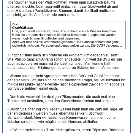
Irgendwoher muss der Platz kommen, wenn man zusätzlich Bäume
pflanzen möchte. Oder man reißt einfach ein paar Stadtviertel ab und
ersetzt sie durch Parkplätze mit Bäumen, damit die Stadt endlich so
aussieht, wie ihr Autofreaks sie euch vorstellt.
Zitat
GraphXBerlin
Und, ja ich weiß sehr wohl, dass Straßenbäume auch Wasser brauchen.
Habe die vor dem Haus schon oft selbst bewässert. Jungbäume werden,
wenn möglich, vom Grünflächenamt gegossen.
Aber wer bitte soll die Wartehallen giessen? Das Grünflächenamt hat ganz
sicherlich nicht das Personal und genug selber zu tun. Die BVG? Ja genau...
Klingt halt stark nach "Ich brauche ein Problem, um dagegen zu sein".
Wie Philipp ganz am Anfang schon andeutete: nur, weil die BVG es nun
auch ausprobieren muss, ist die Idee nicht neu. Man könnte halt
durchaus aus den Erfahrungen in anderen Städten lernen. Ansonsten:
- Warum sollte es kein Agreement zwischen BVG und Grünflächenamt
geben? Mein Gott, das sind beides städtische Träger, als Steuerzahler ist
mir dieses Linke-Tasche-rechte-Tasche-Spielchen zuwider: ihr lebt beide
von Steuergeldern, einigt euch.
- Durch die Auswahl der richtigen Pflanzenarten, die auch mal eine
Trockenzeit aushalten, kann den Wasserbedarf schon mal senken.
- Durch Speicherung von Regenwasser kann man die Zahl der Tage, an
denen gegossen werden muss, ebenfalls senken, Stichwort
Schwammstadt. Aber wir lassen das Regenwasser ja immer noch am
liebsten so schnell wie möglich in die Nordsee abfließen.
- In Wien arbeitet man z.T. mit Kletterpflanzen, deren Töpfe der Rückseite