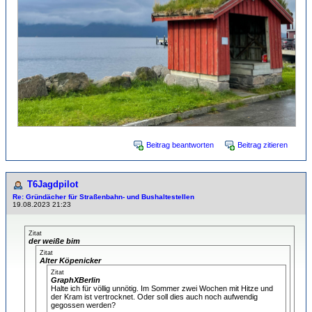
Beitrag beantworten
Beitrag zitieren
T6Jagdpilot
Re: Gründächer für Straßenbahn- und Bushaltestellen
19.08.2023 21:23
Zitat
der weiße bim
Zitat
Alter Köpenicker
Zitat
GraphXBerlin
Halte ich für völlig unnötig. Im Sommer zwei Wochen mit Hitze und
der Kram ist vertrocknet. Oder soll dies auch noch aufwendig
gegossen werden?