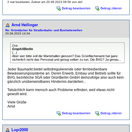
2 mal bearbeitet. Zuletzt am 20.08.2023 08:56 von def.
Beitrag beantworten
Beitrag zitieren
Arnd Hellinger
Re: Gründächer für Straßenbahn- und Bushaltestellen
20.08.2023 14:34
Zitat
GraphXBerlin
(...)
Aber wer bitte soll die Wartehallen giessen? Das Grünflächenamt hat ganz
sicherlich nicht das Personal und genug selber zu tun. Die BVG? Ja genau...
Jeder Baumarkt bietet selbstregulierende oder fernbedienbare
Bewässerungssysteme an. Deren Erwerb, Einbau und Betrieb sollte für
BVG, bezirkliche SGÄ oder GrünBerlin GmbH demzufolge also auch kein
gänzlich unüberwindbares Hindernis darstellen...
Tatsächlich kann mensch auch Probleme erfinden, weil etwas nicht
gewollt wird.
Viele Grüße
Arnd
Beitrag beantworten
Beitrag zitieren
Lopi2000