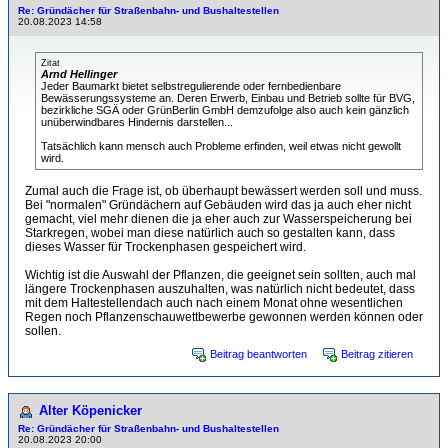
Re: Gründächer für Straßenbahn- und Bushaltestellen
20.08.2023 14:58
Zitat
Arnd Hellinger
Jeder Baumarkt bietet selbstregulierende oder fernbedienbare
Bewässerungssysteme an. Deren Erwerb, Einbau und Betrieb sollte für BVG,
bezirkliche SGÄ oder GrünBerlin GmbH demzufolge also auch kein gänzlich
unüberwindbares Hindernis darstellen...
Tatsächlich kann mensch auch Probleme erfinden, weil etwas nicht gewollt
wird.
Zumal auch die Frage ist, ob überhaupt bewässert werden soll und muss.
Bei "normalen" Gründächern auf Gebäuden wird das ja auch eher nicht
gemacht, viel mehr dienen die ja eher auch zur Wasserspeicherung bei
Starkregen, wobei man diese natürlich auch so gestalten kann, dass
dieses Wasser für Trockenphasen gespeichert wird.
Wichtig ist die Auswahl der Pflanzen, die geeignet sein sollten, auch mal
längere Trockenphasen auszuhalten, was natürlich nicht bedeutet, dass
mit dem Haltestellendach auch nach einem Monat ohne wesentlichen
Regen noch Pflanzenschauwettbewerbe gewonnen werden können oder
sollen.
Beitrag beantworten
Beitrag zitieren
Alter Köpenicker
Re: Gründächer für Straßenbahn- und Bushaltestellen
20.08.2023 20:00