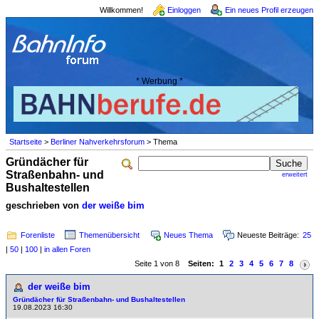
Willkommen!
Einloggen
Ein neues Profil erzeugen
* Werbung *
Startseite
>
Berliner Nahverkehrsforum
> Thema
Gründächer für
Straßenbahn- und
erweitert
Bushaltestellen
geschrieben von
der weiße bim
Forenliste
Themenübersicht
Neues Thema
Neueste Beiträge:
25
|
50
|
100
|
in allen Foren
Seite 1 von 8
Seiten:
1
2
3
4
5
6
7
8
der weiße bim
Gründächer für Straßenbahn- und Bushaltestellen
19.08.2023 16:30