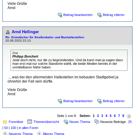
Viele Grüße
Arnd
Beitrag beantworten
Beitrag zitieren
Arnd Hellinger
Re: Gründächer für Straßenbahn- und Bushaltestellen
20.08.2023 22:13
Zitat
Philipp Borchert
Jede doch nicht, nur die zu begründenden. Und da kann man ja sagen dass
man erst mal nur solche Standorte wählt, die beide Medien bereits in der
unmittelbaren Nähe haben.
..., was bei den allermeisten Haltestellen im bebauten Stadtgebiet ja
ohnehin der Fall sein dürfte.
Viele Grüße
Arnd
Beitrag beantworten
Beitrag zitieren
Seite 1 von 8
Seiten:
1
2
3
4
5
6
7
8
Forenliste
Themenübersicht
Neues Thema
Neueste Beiträge:
25
|
50
|
100
|
in allen Foren
Neueres Thema
Älteres Thema