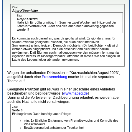
Zitat
Alter Köpenicker
Zitat
GraphXBerlin
Halte ich für völlig unnötig. Im Sommer zwei Wochen mit Hitze und der
Kram ist vertrocknet. Oder soll dies auch noch aufwendig gegossen
werden?
Es kommt ja auch darauf an, was da gepflanzt wird. Es gibt durchaus für
solche Zwecke geeignete Pflanzen, die auch einer intensiven
Sonneneinstrahlung trotzen. Dennoch möchte ich Dir beipflichten - oft wird
einfach etwas hingepflanzt und sich anschließend nicht mehr darum
gekümmert. Daß Blumen auch mal gegossen werden müssen, lernt man ja
eigentlich bereits im Kindergartenalter; offenbar ist dieses Wissen einigen im
Laufe des Lebens leider abhanden gekommen.
...
Wegen der anhaltenden Diskussion in "Kurznachrichten August 2023",
ausgelöst durch eine
Pressemeldung
mache ich mal ein separates
Thema auf.
Geeignete Pflanzen gibt es, was in einer Broschüre eines Anbieters
beschrieben und bebildert wurde: [
www.mabeg.de
]
Darin sind die Vorteile einer Dachbegrünung erläutert, es werden aber
auch die Nachteile nicht verschwiegen:
Zitat
Seite 5
Ein begrüntes Dach benötigt auch Pflege:
min. 1x jährliche Entfernung von Fremdbewuchs und Kontrolle des
Wasserablaufs
Bewässerung bei anhaltender Trockenheit