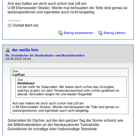
Ach das hatten wir doch auch schon mal (zB am
U-Bf Eberswalder Straße). Würde mal behaupten die Teile sind genau so
wartungsintensiv und irgendwie auch nicht langlebig.
-----------
🏳️‍🌈 Vielfalt fährt mit.
Beitrag beantworten
Beitrag zitieren
der weiße bim
Re: Gründächer für Straßenbahn- und Bushaltestellen
19.08.2023 18:48
Zitat
LariFari
Zitat
Heidekraut
Ich bin mehr für Solarzellen. Wir haben doch schon das Grüngleis,
welches ja jetzt vor dem Temperaturwechsel sehr schön gediehen ist
überall. Vermutlich wegen hin und wieder Regenfall.
Ach das hatten wir doch auch schon mal (zB am
U-Bf Eberswalder Straße). Würde mal behaupten die Teile sind genau so
wartungsintensiv und irgendwie auch nicht langlebig.
Solarzellen für Dächer, auf die den ganzen Tag die Sonne scheint, wie
die Mittelhaltestellen an der Neubaustrecke Turmstraße.
Gründächer für schattige oder halbschattige Standorte.