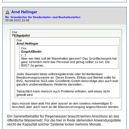
Arnd Hellinger
Re: Gründächer für Straßenbahn- und Bushaltestellen
20.08.2023 22:08
Zitat
T6Jagdpilot
Zitat
Arnd Hellinger
Zitat
GraphXBerlin
(...)
Aber wer bitte soll die Wartehallen giessen? Das Grünflächenamt hat
ganz sicherlich nicht das Personal und genug selber zu tun. Die
BVG? Ja genau...
Jeder Baumarkt bietet selbstregulierende oder fernbedienbare
Bewässerungssysteme an. Deren Erwerb, Einbau und Betrieb sollte für
BVG, bezirkliche SGÄ oder GrünBerlin GmbH demzufolge also auch kein
gänzlich unüberwindbares Hindernis darstellen...
Tatsächlich kann mensch auch Probleme erfinden, weil etwas nicht
gewollt wird.
dazu müsste dann jede Hst aber ausser an den sowieso notwendigen E-
Anschluß aber auch noch an die Wasserversorgung angeschlossen werden.
Ein Sammelbehälter für Regenwasser braucht keinen Anschluss an das
öffentliche Wassernetz. Für die hier in Rede stehenden Anwendungsfälle
reicht die Kapazität solcher Systeme locker mehrere Monate...