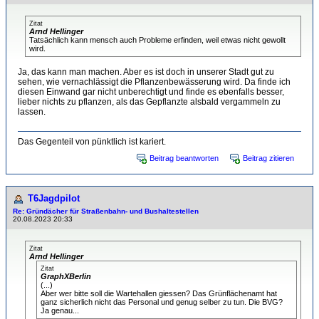
Zitat
Arnd Hellinger
Tatsächlich kann mensch auch Probleme erfinden, weil etwas nicht gewollt
wird.
Ja, das kann man machen. Aber es ist doch in unserer Stadt gut zu
sehen, wie vernachlässigt die Pflanzenbewässerung wird. Da finde ich
diesen Einwand gar nicht unberechtigt und finde es ebenfalls besser,
lieber nichts zu pflanzen, als das Gepflanzte alsbald vergammeln zu
lassen.
Das Gegenteil von pünktlich ist kariert.
Beitrag beantworten
Beitrag zitieren
T6Jagdpilot
Re: Gründächer für Straßenbahn- und Bushaltestellen
20.08.2023 20:33
Zitat
Arnd Hellinger
Zitat
GraphXBerlin
(...)
Aber wer bitte soll die Wartehallen giessen? Das Grünflächenamt hat
ganz sicherlich nicht das Personal und genug selber zu tun. Die BVG?
Ja genau...