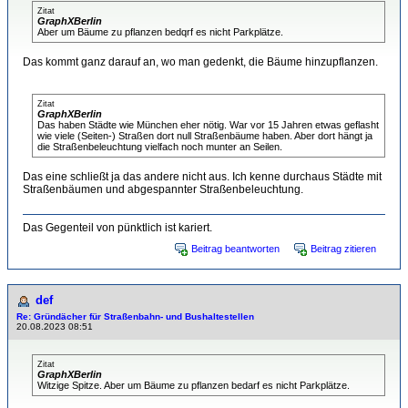
Zitat
GraphXBerlin
Aber um Bäume zu pflanzen bedqrf es nicht Parkplätze.
Das kommt ganz darauf an, wo man gedenkt, die Bäume hinzupflanzen.
Zitat
GraphXBerlin
Das haben Städte wie München eher nötig. War vor 15 Jahren etwas geflasht
wie viele (Seiten-) Straßen dort null Straßenbäume haben. Aber dort hängt ja
die Straßenbeleuchtung vielfach noch munter an Seilen.
Das eine schließt ja das andere nicht aus. Ich kenne durchaus Städte mit
Straßenbäumen und abgespannter Straßenbeleuchtung.
Das Gegenteil von pünktlich ist kariert.
Beitrag beantworten
Beitrag zitieren
def
Re: Gründächer für Straßenbahn- und Bushaltestellen
20.08.2023 08:51
Zitat
GraphXBerlin
Witzige Spitze. Aber um Bäume zu pflanzen bedarf es nicht Parkplätze.