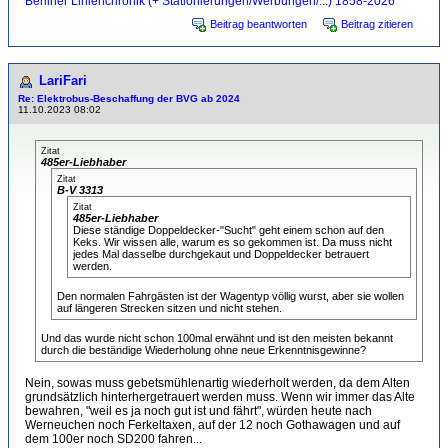
Berliner Linienchronik (+ Stationierungen/Werbungen/...) 1858-2026
Beitrag beantworten
Beitrag zitieren
LariFari
Re: Elektrobus-Beschaffung der BVG ab 2024
11.10.2023 08:02
Zitat
485er-Liebhaber
Zitat
B-V 3313
Zitat
485er-Liebhaber
Diese ständige Doppeldecker-"Sucht" geht einem schon auf den
Keks. Wir wissen alle, warum es so gekommen ist. Da muss nicht
jedes Mal dasselbe durchgekaut und Doppeldecker betrauert
werden.
Den normalen Fahrgästen ist der Wagentyp völlig wurst, aber sie wollen
auf längeren Strecken sitzen und nicht stehen.
Und das wurde nicht schon 100mal erwähnt und ist den meisten bekannt
durch die beständige Wiederholung ohne neue Erkenntnisgewinne?
Nein, sowas muss gebetsmühlenartig wiederholt werden, da dem Alten
grundsätzlich hinterhergetrauert werden muss. Wenn wir immer das Alte
bewahren, "weil es ja noch gut ist und fährt", würden heute nach
Werneuchen noch Ferkeltaxen, auf der 12 noch Gothawagen und auf
dem 100er noch SD200 fahren...