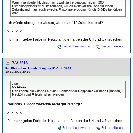
Wenn man bedenkt, dass man zwölf Jahre benötigt hat, um 200
Dieseldoppeldecker zu beschaffen, will ich nicht wissen, was für einen
Zeitaufwand man, auch zwecks Prototyperprobung, für die E-DDs benötigen
wird.
Ich würde aber gerne wissen, wie du auf 12 Jahre kommst?
x--x--x--x
Für mehr gelbe Farbe im Netzplan: die Farben der U4 und U7 tauschen!
Beitrag beantworten
Beitrag zitieren
B-V 3313
Re: Elektrobus-Beschaffung der BVG ab 2024
10.10.2023 20:18
Zitat
VvJ-Ente
Das könnte die Chance auf die Rückkehr der Doppeldecker nach Spandau,
Neukölln und Friedrichshain werden.
Neukölln ist doch weiterhin recht gut versorgt?
x--x--x--x
Für mehr gelbe Farbe im Netzplan: die Farben der U4 und U7 tauschen!
Beitrag beantworten
Beitrag zitieren