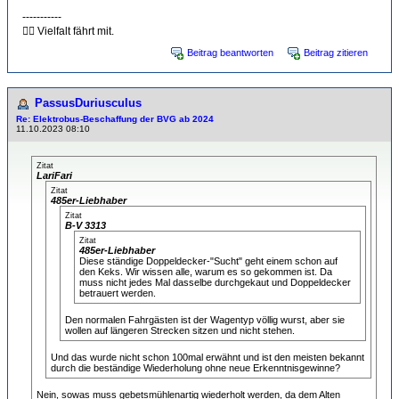
-----------
🏳️‍🌈 Vielfalt fährt mit.
Beitrag beantworten
Beitrag zitieren
PassusDuriusculus
Re: Elektrobus-Beschaffung der BVG ab 2024
11.10.2023 08:10
Zitat
LariFari
Zitat
485er-Liebhaber
Zitat
B-V 3313
Zitat
485er-Liebhaber
Diese ständige Doppeldecker-"Sucht" geht einem schon auf
den Keks. Wir wissen alle, warum es so gekommen ist. Da
muss nicht jedes Mal dasselbe durchgekaut und Doppeldecker
betrauert werden.
Den normalen Fahrgästen ist der Wagentyp völlig wurst, aber sie
wollen auf längeren Strecken sitzen und nicht stehen.
Und das wurde nicht schon 100mal erwähnt und ist den meisten bekannt
durch die beständige Wiederholung ohne neue Erkenntnisgewinne?
Nein, sowas muss gebetsmühlenartig wiederholt werden, da dem Alten