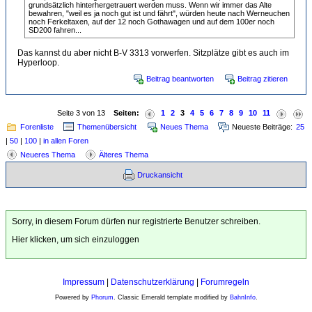
grundsätzlich hinterhergetrauert werden muss. Wenn wir immer das Alte
bewahren, "weil es ja noch gut ist und fährt", würden heute nach Werneuchen
noch Ferkeltaxen, auf der 12 noch Gothawagen und auf dem 100er noch
SD200 fahren...
Das kannst du aber nicht B-V 3313 vorwerfen. Sitzplätze gibt es auch im
Hyperloop.
Beitrag beantworten
Beitrag zitieren
Seite 3 von 13
Seiten:
1
2
3
4
5
6
7
8
9
10
11
Forenliste
Themenübersicht
Neues Thema
Neueste Beiträge:
25
|
50
|
100
|
in allen Foren
Neueres Thema
Älteres Thema
Druckansicht
Sorry, in diesem Forum dürfen nur registrierte Benutzer schreiben.
Hier klicken, um sich einzuloggen
Impressum
|
Datenschutzerklärung
|
Forumregeln
Powered by
Phorum
. Classic Emerald template modified by
BahnInfo
.