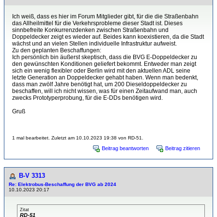
Ich weiß, dass es hier im Forum Mitglieder gibt, für die die Straßenbahn
das Allheilmittel für die Verkehrsprobleme dieser Stadt ist. Dieses
sinnbefreite Konkurrenzdenken zwischen Straßenbahn und
Doppeldecker zeigt es wieder auf. Beides kann koexistieren, da die Stadt
wächst und an vielen Stellen individuelle Infrastruktur aufweist.
Zu den geplanten Beschaffungen:
Ich persönlich bin äußerst skeptisch, dass die BVG E-Doppeldecker zu
den gewünschten Konditionen geliefert bekommt. Entweder man zeigt
sich ein wenig flexibler oder Berlin wird mit den aktuellen ADL seine
letzte Generation an Doppeldecker gehabt haben. Wenn man bedenkt,
dass man zwölf Jahre benötigt hat, um 200 Dieseldoppeldecker zu
beschaffen, will ich nicht wissen, was für einen Zeitaufwand man, auch
zwecks Prototyperprobung, für die E-DDs benötigen wird.
Gruß
1 mal bearbeitet. Zuletzt am 10.10.2023 19:38 von RD-51.
Beitrag beantworten
Beitrag zitieren
B-V 3313
Re: Elektrobus-Beschaffung der BVG ab 2024
10.10.2023 20:17
Zitat
RD-51