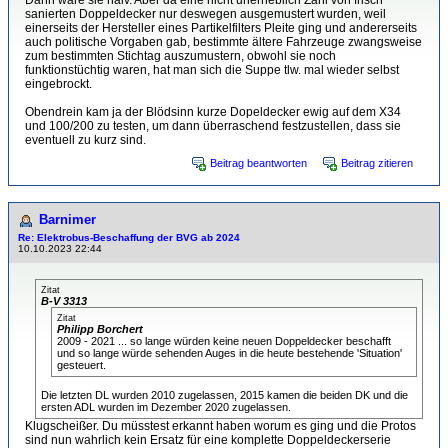
Dann wäre sie naiv. Aber da eine nicht unerheblich Zahl von frisch
sanierten Doppeldecker nur deswegen ausgemustert wurden, weil
einerseits der Hersteller eines Partikelfilters Pleite ging und andererseits
auch politische Vorgaben gab, bestimmte ältere Fahrzeuge zwangsweise
zum bestimmten Stichtag auszumustern, obwohl sie noch
funktionstüchtig waren, hat man sich die Suppe tlw. mal wieder selbst
eingebrockt.
Obendrein kam ja der Blödsinn kurze Dopeldecker ewig auf dem X34
und 100/200 zu testen, um dann überraschend festzustellen, dass sie
eventuell zu kurz sind.
Beitrag beantworten
Beitrag zitieren
Barnimer
Re: Elektrobus-Beschaffung der BVG ab 2024
10.10.2023 22:44
Zitat
B-V 3313
Zitat
Philipp Borchert
2009 - 2021 ... so lange würden keine neuen Doppeldecker beschafft
und so lange würde sehenden Auges in die heute bestehende 'Situation'
gesteuert.
Die letzten DL wurden 2010 zugelassen, 2015 kamen die beiden DK und die
ersten ADL wurden im Dezember 2020 zugelassen.
Klugscheißer. Du müsstest erkannt haben worum es ging und die Protos
sind nun wahrlich kein Ersatz für eine komplette Doppeldeckerserie