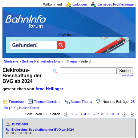
Willkommen!
Einloggen
Ein neues Profil erzeugen
* Werbung *
Startseite
>
Berliner Nahverkehrsforum
>
Thema
> Seite 3
Elektrobus-
Beschaffung der
erweitert
BVG ab 2024
geschrieben von
Arnd Hellinger
Forenliste
Themenübersicht
Neues Thema
Neueste Beiträge:
25
|
50
|
100
|
in allen Foren
Seite 3 von 13
Seiten:
1
2
3
4
5
6
7
8
9
10
11
nicolaas
Re: Elektrobus-Beschaffung der BVG ab 2024
10.10.2023 18:24