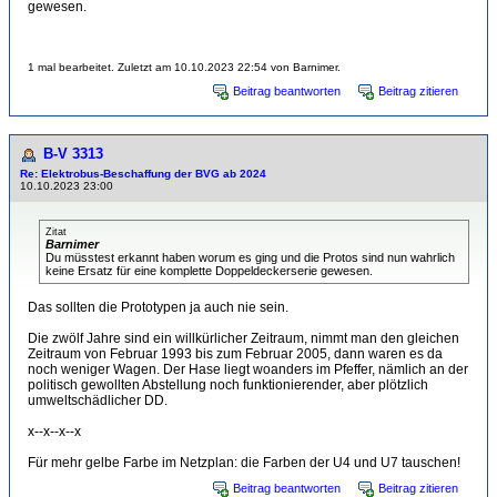
gewesen.
1 mal bearbeitet. Zuletzt am 10.10.2023 22:54 von Barnimer.
Beitrag beantworten
Beitrag zitieren
B-V 3313
Re: Elektrobus-Beschaffung der BVG ab 2024
10.10.2023 23:00
Zitat
Barnimer
Du müsstest erkannt haben worum es ging und die Protos sind nun wahrlich
keine Ersatz für eine komplette Doppeldeckerserie gewesen.
Das sollten die Prototypen ja auch nie sein.
Die zwölf Jahre sind ein willkürlicher Zeitraum, nimmt man den gleichen
Zeitraum von Februar 1993 bis zum Februar 2005, dann waren es da
noch weniger Wagen. Der Hase liegt woanders im Pfeffer, nämlich an der
politisch gewollten Abstellung noch funktionierender, aber plötzlich
umweltschädlicher DD.
x--x--x--x
Für mehr gelbe Farbe im Netzplan: die Farben der U4 und U7 tauschen!
Beitrag beantworten
Beitrag zitieren