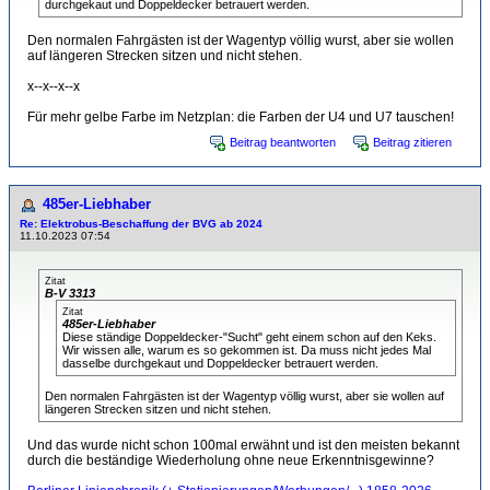
durchgekaut und Doppeldecker betrauert werden.
Den normalen Fahrgästen ist der Wagentyp völlig wurst, aber sie wollen
auf längeren Strecken sitzen und nicht stehen.
x--x--x--x
Für mehr gelbe Farbe im Netzplan: die Farben der U4 und U7 tauschen!
Beitrag beantworten
Beitrag zitieren
485er-Liebhaber
Re: Elektrobus-Beschaffung der BVG ab 2024
11.10.2023 07:54
Zitat
B-V 3313
Zitat
485er-Liebhaber
Diese ständige Doppeldecker-"Sucht" geht einem schon auf den Keks.
Wir wissen alle, warum es so gekommen ist. Da muss nicht jedes Mal
dasselbe durchgekaut und Doppeldecker betrauert werden.
Den normalen Fahrgästen ist der Wagentyp völlig wurst, aber sie wollen auf
längeren Strecken sitzen und nicht stehen.
Und das wurde nicht schon 100mal erwähnt und ist den meisten bekannt
durch die beständige Wiederholung ohne neue Erkenntnisgewinne?