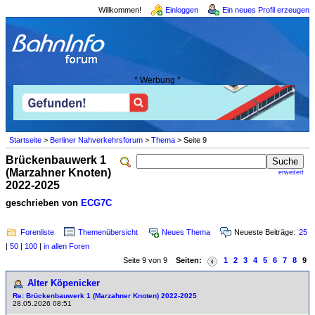
Willkommen!
Einloggen
Ein neues Profil erzeugen
* Werbung *
Startseite
>
Berliner Nahverkehrsforum
>
Thema
> Seite 9
Brückenbauwerk 1
(Marzahner Knoten)
erweitert
2022-2025
geschrieben von
ECG7C
Forenliste
Themenübersicht
Neues Thema
Neueste Beiträge:
25
|
50
|
100
|
in allen Foren
Seite 9 von 9
Seiten:
1
2
3
4
5
6
7
8
9
Alter Köpenicker
Re: Brückenbauwerk 1 (Marzahner Knoten) 2022-2025
28.05.2026 08:51