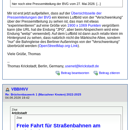
hier noch eine Pressemitteilung der BVG vom 27. Mai 2026: [...]
Mir ist erst jetzt aufgefallen, dass auf der
Übersichtsseite der
Pressemiteilungen der BVG
ein kleines Luftbild von der "Verschwenkung"
über der Pressemitteilung zu sehen ist, das man mit etwas
"experimentieren" auf eine Größe von
1900 x 1069 Punkten
vergrößern
kann (die URL hat die Endung "JPG", aber beim Abspeichern wird eine
Endung "webp" verwendet). Auf dem Luftbild ist dann auch relativ klein im
Hintergrund zu sehen, dass natürlich nicht die Märkische Allee, sondern
"nur" die Bahngleise des Berliner Außenrings von der "Verschwenkung"
überbrückt werden (
OpenStreetMap.org-Link
).
Viele Grüße, Thomas
--
Thomas Krickstadt, Berlin, Germany,
usenet@krickstadt.de
Beitrag beantworten
Beitrag zitieren
VBB/HVV
Re: Brückenbauwerk 1 (Marzahner Knoten) 2022-2025
04.06.2026 19:42
Zitat
krickstadt
Zitat
Freie Fahrt für Straßenbahnen am