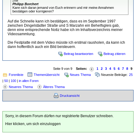
Zitat
Philipp Borchert
Kann sich daran jemand von Euch erinnern und mir meine Annahmen
bestätigen oder korrigieren?
Auf die Schnelle kann ich bestätigen, dass es im September 1997
zwischen Dingelstädter Straße und S Marzahn ein Behelfsgleis gab,
denn eine entsprechende Notiz habe ich im Inhaltsverzeichnis meiner
Videosammlung.
Die Festplatte mit dem Video müsste ich erstmal rausholen, da kann ich
dann hoffentlich auch ein Bild beisteuern.
Beitrag beantworten
Beitrag zitieren
Seite 9 von 9
Seiten:
1
2
3
4
5
6
7
8
9
Forenliste
Themenübersicht
Neues Thema
Neueste Beiträge:
25
|
50
|
100
|
in allen Foren
Neueres Thema
Älteres Thema
Druckansicht
Sorry, in diesem Forum dürfen nur registrierte Benutzer schreiben.
Hier klicken, um sich einzuloggen