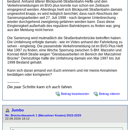
bestand. Anhand älterer Blickpunkt-Straßenbahn-Hefte und den
Verkehrsmeldungen im BVG plus konnte nun schon ein Zeitraum
eingegrenzt werden. Allerdings hielt sich Blickpunkt Straßenbahn damals
ungewohnt knapp, es wird lediglich berichtet, dass nach Abschluss der
Sanierungsarbeiten seit 27. Juli 1998 - nach längerer Unterbrechung -
wieder durchgehend zweigleisig gefahren werden kann. Dass diese
Eingleisigkeit außerhalb des regulären Bahnkörpers zu finden war, ging
aus der Meldung nicht hervor.
Die Sanierung wird mutmaßlich die Straßenbahnbrücke betroffen haben.
Die Umfahrung erfolgte damals - wie im Video anhand der Fahrleitung zu
sehen - eingleisig. Die passendste Verkehrsmeldung ist im BVG Plus Heft
Mai 1997 zu finden, eine Woche Sperrung zwischen S-Bhf. Marzahn und
Konrad-Wolf-Straße wegen "Gleisbauarbeiten im Bereich der Marzahner
Brücke". Demzufolge hätte die Umfahrung damals von Mai 1997 bis Juli
1998 Bestand gehabt.
Kann sich daran jemand von Euch erinnern und mir meine Annahmen
bestätigen oder korrigieren?
~~~~~~
Die paar Schritte kann ich auch fahren.
Beitrag beantworten
Beitrag zitieren
Jumbo
Re: Brückenbauwerk 1 (Marzahner Knoten) 2022-2025
22.06.2026 18:12