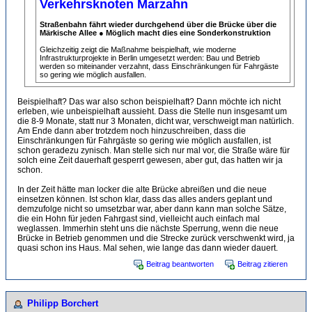
Verkehrsknoten Marzahn
Straßenbahn fährt wieder durchgehend über die Brücke über die
Märkische Allee ● Möglich macht dies eine Sonderkonstruktion
Gleichzeitig zeigt die Maßnahme beispielhaft, wie moderne
Infrastrukturprojekte in Berlin umgesetzt werden: Bau und Betrieb
werden so miteinander verzahnt, dass Einschränkungen für Fahrgäste
so gering wie möglich ausfallen.
Beispielhaft? Das war also schon beispielhaft? Dann möchte ich nicht
erleben, wie unbeispielhaft aussieht. Dass die Stelle nun insgesamt um
die 8-9 Monate, statt nur 3 Monaten, dicht war, verschweigt man natürlich.
Am Ende dann aber trotzdem noch hinzuschreiben, dass die
Einschränkungen für Fahrgäste so gering wie möglich ausfallen, ist
schon geradezu zynisch. Man stelle sich nur mal vor, die Straße wäre für
solch eine Zeit dauerhaft gesperrt gewesen, aber gut, das hatten wir ja
schon.
In der Zeit hätte man locker die alte Brücke abreißen und die neue
einsetzen können. Ist schon klar, dass das alles anders geplant und
demzufolge nicht so umsetzbar war, aber dann kann man solche Sätze,
die ein Hohn für jeden Fahrgast sind, vielleicht auch einfach mal
weglassen. Immerhin steht uns die nächste Sperrung, wenn die neue
Brücke in Betrieb genommen und die Strecke zurück verschwenkt wird, ja
quasi schon ins Haus. Mal sehen, wie lange das dann wieder dauert.
Beitrag beantworten
Beitrag zitieren
Philipp Borchert