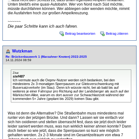
... lässt nicht den Schluss zu, dass unten irgendwo Ampeln hinkämen.
Unten bleibt's eine quasi-Autobahn. Wer von Nord nach Süd möchte,
müsste durchfahren können. Wer abbiegen oder wenden möchte, nimmt
die Ausfahrten hoch zur großen Ampelkreuzung.
~~~~~~
Die paar Schritte kann ich auch fahren.
Beitrag beantworten
Beitrag zitieren
Wutzkman
Re: Brückenbauwerk 1 (Marzahner Knoten) 2022-2025
14.11.2024 08:59
Zitat
stef487
Ich vermute auch die Oepnv-Nutzer werden sich bedanken, bei den
mindestens 2x 3-monatigen Sperrpausen zur Gleisverschwenkung mit
Busersatzverkehr (im Stau). Denn ich wüsste nicht, bei ab bald bis auf
weiteres je einer Fahrspur pro Richtung auf der Landsberger als auch auf der
Märkischen Allee, warum es dort ausser zur Schwachlastzeit während der
kommenden 5+ Jahre (geplant bis 2029) keinen Stau gibt.
Was ist denn die Alternative? Die Straßenbahn muss mindestens mal
runter von der jetzigen Brücke. Und dann? Lassen wir sie einfach vor
sich hin oxidieren und stellen überrascht fest, dass sie jetzt doch leider
leider saniert werden muss, was nun wirklich keiner ahnen konnte? Dann
doch lieber so wie jetzt, dass die Sperrpausen so kurz wie möglich
gehalten werden. 2x 2-3 Monate sind im Gesamtzeitraum von etwa 7