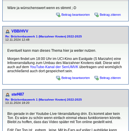
Wäre ja wünschenswert wenn es stimmt ;-D
Beitrag beantworten
Beitrag zitieren
VBB/HVV
Re: Brückenbauwerk 1 (Marzahner Knoten) 2022-2025
12.11.2024 12:48
Eventuell kann man dieses Thema hier ja weiter nutzen.
Morgen findet um 18:00 Uhr im UCI-Kino am Eastgate (S Marzahn) eine
Infoveranstaltung zum Umbau des Marzahner Knotens statt. Diese wird
auch auf dem
YouTube-Kanal der SenUMVK
übertragen und womöglich
anschließend auch dort gespeichert sein.
Beitrag beantworten
Beitrag zitieren
stef487
Re: Brückenbauwerk 1 (Marzahner Knoten) 2022-2025
13.11.2024 18:20
Bin gerade in der Youtube-Live-Veranstaltung drin. Es kommt aber kein
Ton. Es wäre zu schön wenn einfach einmal etwas funktionieren könnte.
Bleibt zu hoffen, dass das Video später mit Ton online gestellt wird.
Edit: Der Ton ist _extrem_ leise. Mit In-Ears auf voller Lautstärke kann