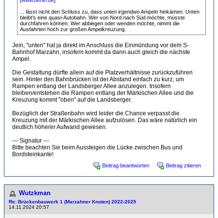
[
www.berlin.de
]
... lässt nicht den Schluss zu, dass unten irgendwo Ampeln hinkämen. Unten
bleibt's eine quasi-Autobahn. Wer von Nord nach Süd möchte, müsste
durchfahren können. Wer abbiegen oder wenden möchte, nimmt die
Ausfahrten hoch zur großen Ampelkreuzung.
Jein, "unten" hat ja direkt im Anschluss die Einmündung vor dem S-
Bahnhof Marzahn, insofern kommt da dann auch gleich die nächste
Ampel.
Die Gestaltung dürfte allein auf die Platzverhältnisse zurückzuführen
sein. Hinter den Bahnbrücken ist der Abstand einfach zu kurz, um
Rampen entlang der Landsberger Allee anzulegen. Insofern
bleiben/entstehen die Rampen entlang der Märkischen Allee und die
Kreuzung kommt "oben" auf die Landsberger.
Bezüglich der Straßenbahn wird leider die Chance verpasst die
Kreuzung mit der Märkischen Allee aufzulösen. Das wäre natürlich ein
deutlich höherer Aufwand gewesen.
--- Signatur ---
Bitte beachten Sie beim Aussteigen die Lücke zwischen Bus und
Bordsteinkante!
Beitrag beantworten
Beitrag zitieren
Wutzkman
Re: Brückenbauwerk 1 (Marzahner Knoten) 2022-2025
14.11.2024 20:57