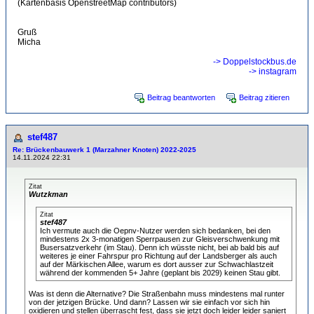
(Kartenbasis OpenstreetMap contributors)
Gruß
Micha
-> Doppelstockbus.de
-> instagram
Beitrag beantworten
Beitrag zitieren
stef487
Re: Brückenbauwerk 1 (Marzahner Knoten) 2022-2025
14.11.2024 22:31
Zitat
Wutzkman
Zitat
stef487
Ich vermute auch die Oepnv-Nutzer werden sich bedanken, bei den
mindestens 2x 3-monatigen Sperrpausen zur Gleisverschwenkung mit
Busersatzverkehr (im Stau). Denn ich wüsste nicht, bei ab bald bis auf
weiteres je einer Fahrspur pro Richtung auf der Landsberger als auch
auf der Märkischen Allee, warum es dort ausser zur Schwachlastzeit
während der kommenden 5+ Jahre (geplant bis 2029) keinen Stau gibt.
Was ist denn die Alternative? Die Straßenbahn muss mindestens mal runter
von der jetzigen Brücke. Und dann? Lassen wir sie einfach vor sich hin
oxidieren und stellen überrascht fest, dass sie jetzt doch leider leider saniert