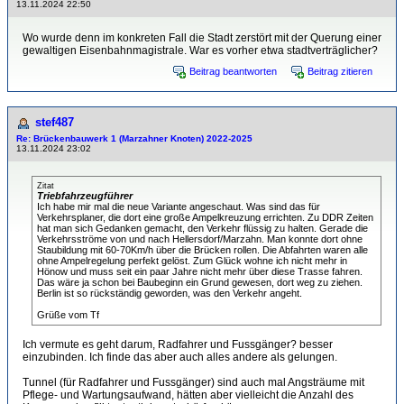
13.11.2024 22:50
Wo wurde denn im konkreten Fall die Stadt zerstört mit der Querung einer
gewaltigen Eisenbahnmagistrale. War es vorher etwa stadtverträglicher?
Beitrag beantworten
Beitrag zitieren
stef487
Re: Brückenbauwerk 1 (Marzahner Knoten) 2022-2025
13.11.2024 23:02
Zitat
Triebfahrzeugführer
Ich habe mir mal die neue Variante angeschaut. Was sind das für
Verkehrsplaner, die dort eine große Ampelkreuzung errichten. Zu DDR Zeiten
hat man sich Gedanken gemacht, den Verkehr flüssig zu halten. Gerade die
Verkehrsströme von und nach Hellersdorf/Marzahn. Man konnte dort ohne
Staubildung mit 60-70Km/h über die Brücken rollen. Die Abfahrten waren alle
ohne Ampelregelung perfekt gelöst. Zum Glück wohne ich nicht mehr in
Hönow und muss seit ein paar Jahre nicht mehr über diese Trasse fahren.
Das wäre ja schon bei Baubeginn ein Grund gewesen, dort weg zu ziehen.
Berlin ist so rückständig geworden, was den Verkehr angeht.
Grüße vom Tf
Ich vermute es geht darum, Radfahrer und Fussgänger? besser
einzubinden. Ich finde das aber auch alles andere als gelungen.
Tunnel (für Radfahrer und Fussgänger) sind auch mal Angsträume mit
Pflege- und Wartungsaufwand, hätten aber vielleicht die Anzahl des