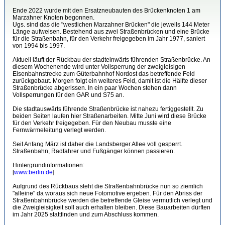
Ende 2022 wurde mit den Ersatzneubauten des Brückenknoten 1 am
Marzahner Knoten begonnen.
Ugs. sind das die "westlichen Marzahner Brücken" die jeweils 144 Meter
Länge aufweisen. Bestehend aus zwei Straßenbrücken und eine Brücke
für die Straßenbahn, für den Verkehr freigegeben im Jahr 1977, saniert
von 1994 bis 1997.
Aktuell läuft der Rückbau der stadteinwärts führenden Straßenbrücke. An
diesem Wochenende wird unter Vollsperrung der zweigleisigen
Eisenbahnstrecke zum Güterbahnhof Nordost das betreffende Feld
zurückgebaut. Morgen folgt ein weiteres Feld, damit ist die Hälfte dieser
Straßenbrücke abgerissen. In ein paar Wochen stehen dann
Vollsperrungen für den GAR und S75 an.
Die stadtauswärts führende Straßenbrücke ist nahezu fertiggestellt. Zu
beiden Seiten laufen hier Straßenarbeiten. Mitte Juni wird diese Brücke
für den Verkehr freigegeben. Für den Neubau musste eine
Fernwärmeleitung verlegt werden.
Seit Anfang März ist daher die Landsberger Allee voll gesperrt.
Straßenbahn, Radfahrer und Fußgänger können passieren.
Hintergrundinformationen:
[
www.berlin.de
]
Aufgrund des Rückbaus steht die Straßenbahnbrücke nun so ziemlich
"alleine" da woraus sich neue Fotomotive ergeben. Für den Abriss der
Straßenbahnbrücke werden die betreffende Gleise vermutlich verlegt und
die Zweigleisigkeit soll auch erhalten bleiben. Diese Bauarbeiten dürften
im Jahr 2025 stattfinden und zum Abschluss kommen.