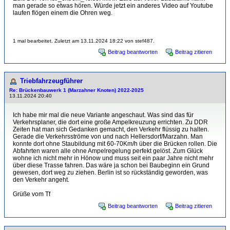
man gerade so etwas hören. Würde jetzt ein anderes Video auf Youtube
laufen flögen einem die Ohren weg.
1 mal bearbeitet. Zuletzt am 13.11.2024 18:22 von stef487.
Beitrag beantworten
Beitrag zitieren
Triebfahrzeugführer
Re: Brückenbauwerk 1 (Marzahner Knoten) 2022-2025
13.11.2024 20:40
Ich habe mir mal die neue Variante angeschaut. Was sind das für
Verkehrsplaner, die dort eine große Ampelkreuzung errichten. Zu DDR
Zeiten hat man sich Gedanken gemacht, den Verkehr flüssig zu halten.
Gerade die Verkehrsströme von und nach Hellersdorf/Marzahn. Man
konnte dort ohne Staubildung mit 60-70Km/h über die Brücken rollen. Die
Abfahrten waren alle ohne Ampelregelung perfekt gelöst. Zum Glück
wohne ich nicht mehr in Hönow und muss seit ein paar Jahre nicht mehr
über diese Trasse fahren. Das wäre ja schon bei Baubeginn ein Grund
gewesen, dort weg zu ziehen. Berlin ist so rückständig geworden, was
den Verkehr angeht.
Grüße vom Tf
Beitrag beantworten
Beitrag zitieren