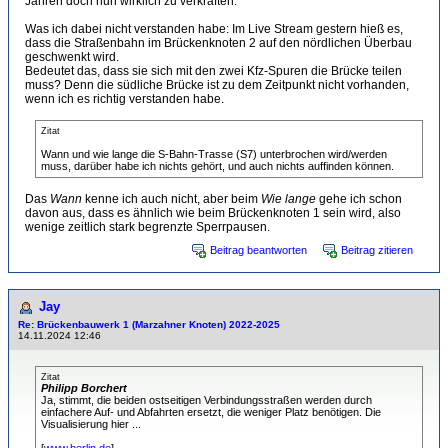
Jahren doch nun wirklich zu verkraften.
Was ich dabei nicht verstanden habe: Im Live Stream gestern hieß es,
dass die Straßenbahn im Brückenknoten 2 auf den nördlichen Überbau
geschwenkt wird.
Bedeutet das, dass sie sich mit den zwei Kfz-Spuren die Brücke teilen
muss? Denn die südliche Brücke ist zu dem Zeitpunkt nicht vorhanden,
wenn ich es richtig verstanden habe.
Zitat
Wann und wie lange die S-Bahn-Trasse (S7) unterbrochen wird/werden
muss, darüber habe ich nichts gehört, und auch nichts auffinden können.
Das
Wann
kenne ich auch nicht, aber beim
Wie lange
gehe ich schon
davon aus, dass es ähnlich wie beim Brückenknoten 1 sein wird, also
wenige zeitlich stark begrenzte Sperrpausen.
Beitrag beantworten
Beitrag zitieren
Jay
Re: Brückenbauwerk 1 (Marzahner Knoten) 2022-2025
14.11.2024 12:46
Zitat
Philipp Borchert
Ja, stimmt, die beiden ostseitigen Verbindungsstraßen werden durch
einfachere Auf- und Abfahrten ersetzt, die weniger Platz benötigen. Die
Visualisierung hier ...