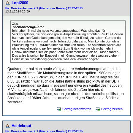
Lopi2000
Re: Brückenbauwerk 1 (Marzahner Knoten) 2022-2025
13.11.2024 20:59
Zitat
Triebfahrzeugführer
Ich habe mir mal die neue Variante angeschaut. Was sind das für
Verkehrsplaner, die dort eine große Ampelkreuzung errichten. Zu DDR Zeiten
hat man sich Gedanken gemacht, den Verkehr flüssig zu halten. Gerade die
Verkehrsströme von und nach Hellersdorf/Marzahn. Man konnte dort ohne
Staubildung mit 60-70Km/h über die Brücken rollen. Die Abfahrten waren alle
ohne Ampelregelung perfekt gelöst. Zum Glück wohne ich nicht mehr in
Hönow und muss seit ein paar Jahre nicht mehr über diese Trasse fahren.
Das wäre ja schon bei Baubeginn ein Grund gewesen, dort weg zu ziehen.
Berlin ist so rückständig geworden, was den Verkehr angeht.
Quatsch, nur hat man heute völlig andere Verkehrsmengen aber nicht
mehr Stadtfläche. Die Motorisierungsrate in den späten 1980ern lag in
der DDR bei 0,225 PKW/EW, in der BRD bei 0,468, heute liegt sie bei
0,58. Zusätzlich war auch die Jahresfahrleistung pro PKW in der DDR
deutlich niedriger, so dass insgesamt nur etwa ein Fünftel des heutigen
MIV unterwegs war. Natürlich können die Straßen hier nicht
stadtverträglich mitwachsen, schon gar nicht mit den verkehrspolitischen
Ansätzen der 1960er-Jahre mit autobahnartigen Straßen die Städte zu
zerstören.
Beitrag beantworten
Beitrag zitieren
Heidekraut
Re: Brückenbauwerk 1 (Marzahner Knoten) 2022-2025