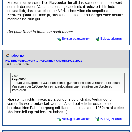
Fortkommen gesorgt. Der Platzbedarf für all das war enorm - dieser wird
nun mit der neuen Variante allerdings auch nicht reduziert. Ich finde
erstaunlich, dass man eher der Märkischen Allee ein ampelloses
Kreuzen gönnt. Ich finde ja, dass oben auf der Landsberger Allee deutlich
mehr los ist. Nun gut.
~~~~~~
Die paar Schritte kann ich auch fahren.
Beitrag beantworten
Beitrag zitieren
phönix
Re: Brückenbauwerk 1 (Marzahner Knoten) 2022-2025
14.11.2024 00:53
Zitat
Lopi2000
... stadtverträglich mitwachsen, schon gar nicht mit den verkehrspolitischen
Ansätzen der 1960er-Jahre mit autobahnartigen Straßen die Städte zu
zerstören.
Hier soll ja nichts mitwachsen, sondern lediglich das Vorhandene
vernünftig weiterentwickelt werden. Aber Lopi scheint gerade einen
beschrankten Bahnübergang mit Handbetrieb aus den 1960ern als seine
Idealvorstellung entdeckt zu haben ;-)
Beitrag beantworten
Beitrag zitieren