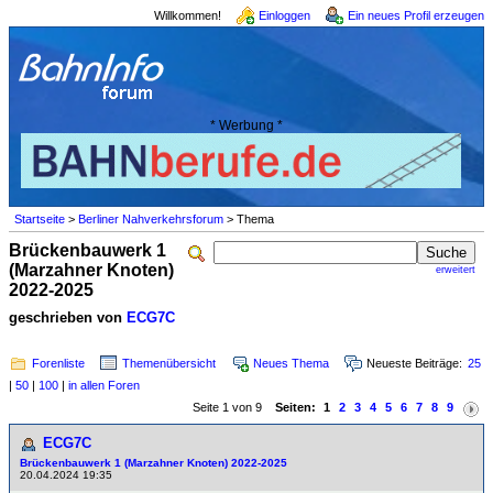
Willkommen!
Einloggen
Ein neues Profil erzeugen
* Werbung *
Startseite
>
Berliner Nahverkehrsforum
> Thema
Brückenbauwerk 1
(Marzahner Knoten)
erweitert
2022-2025
geschrieben von
ECG7C
Forenliste
Themenübersicht
Neues Thema
Neueste Beiträge:
25
|
50
|
100
|
in allen Foren
Seite 1 von 9
Seiten:
1
2
3
4
5
6
7
8
9
ECG7C
Brückenbauwerk 1 (Marzahner Knoten) 2022-2025
20.04.2024 19:35