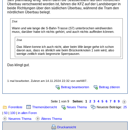
Überbau verschwenkt worden ist, fahren die KFZ auf der Landsberger in
beide Richtungen über den südlichen Überbau, während die Tram den
nördlichen Überbau belegt.
Zitat
Wann und wie lange die S-Bahn-Trasse (S7) unterbrochen wird/werden
muss, darüber habe ich nichts gehört, und auch nichts auffinden können.
Zitat
Das
Wann
kenne ich auch nicht, aber beim
Wie lange
gehe ich schon
davon aus, dass es ähnlich wie beim Brückenknoten 1 sein wird, also
wenige zeitlich stark begrenzte Sperrpausen.
Das klingt gut.
1 mal bearbeitet. Zuletzt am 14.11.2024 22:32 von stef487.
Beitrag beantworten
Beitrag zitieren
Seite 1 von 9
Seiten:
1
2
3
4
5
6
7
8
9
Forenliste
Themenübersicht
Neues Thema
Neueste Beiträge:
25
|
50
|
100
|
in allen Foren
Neueres Thema
Älteres Thema
Druckansicht