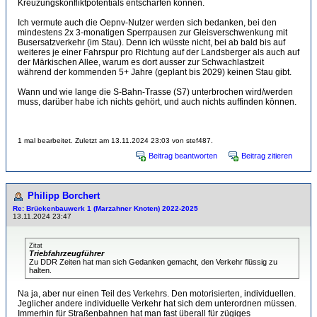
Kreuzungskonfliktpotentials entschärfen können.
Ich vermute auch die Oepnv-Nutzer werden sich bedanken, bei den
mindestens 2x 3-monatigen Sperrpausen zur Gleisverschwenkung mit
Busersatzverkehr (im Stau). Denn ich wüsste nicht, bei ab bald bis auf
weiteres je einer Fahrspur pro Richtung auf der Landsberger als auch auf
der Märkischen Allee, warum es dort ausser zur Schwachlastzeit
während der kommenden 5+ Jahre (geplant bis 2029) keinen Stau gibt.
Wann und wie lange die S-Bahn-Trasse (S7) unterbrochen wird/werden
muss, darüber habe ich nichts gehört, und auch nichts auffinden können.
1 mal bearbeitet. Zuletzt am 13.11.2024 23:03 von stef487.
Beitrag beantworten
Beitrag zitieren
Philipp Borchert
Re: Brückenbauwerk 1 (Marzahner Knoten) 2022-2025
13.11.2024 23:47
Zitat
Triebfahrzeugführer
Zu DDR Zeiten hat man sich Gedanken gemacht, den Verkehr flüssig zu
halten.
Na ja, aber nur einen Teil des Verkehrs. Den motorisierten, individuellen.
Jeglicher andere individuelle Verkehr hat sich dem unterordnen müssen.
Immerhin für Straßenbahnen hat man fast überall für zügiges