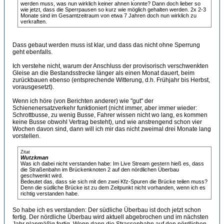
werden muss, was nun wirklich keiner ahnen konnte? Dann doch lieber so
wie jetzt, dass die Sperrpausen so kurz wie möglich gehalten werden. 2x 2-3
Monate sind im Gesamtzeitraum von etwa 7 Jahren doch nun wirklich zu
verkraften.
Dass gebaut werden muss ist klar, und dass das nicht ohne Sperrung
geht ebenfalls.
Ich verstehe nicht, warum der Anschluss der provisorisch verschwenkten
Gleise an die Bestandsstrecke länger als einen Monat dauert, beim
zurückbauen ebenso (entsprechende Witterung, d.h. Frühjahr bis Herbst,
vorausgesetzt).
Wenn ich höre (von Berichten anderer) wie "gut" der
Schienenersatzverkehr funktioniert (nicht immer, aber immer wieder:
Schrottbusse, zu wenig Busse, Fahrer wissen nicht wo lang, es kommen
keine Busse obwohl Vertrag besteht), und wie anstrengend schon vier
Wochen davon sind, dann will ich mir das nicht zweimal drei Monate lang
vorstellen.
Zitat
Wutzkman
Was ich dabei nicht verstanden habe: Im Live Stream gestern hieß es, dass
die Straßenbahn im Brückenknoten 2 auf den nördlichen Überbau
geschwenkt wird.
Bedeutet das, dass sie sich mit den zwei Kfz-Spuren die Brücke teilen muss?
Denn die südliche Brücke ist zu dem Zeitpunkt nicht vorhanden, wenn ich es
richtig verstanden habe.
So habe ich es verstanden: Der südliche Überbau ist doch jetzt schon
fertig. Der nördliche Überbau wird aktuell abgebrochen und im nächsten
Jahr planmäßig fertig. Wenn dann die Strassenbahn auf den nördlichen