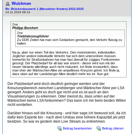
Wutzkman
Re: Brückenbauwerk 1 (Marzahner Knoten) 2022-2025
14.11.2024 08:14
Zitat
Philipp Borchert
Zitat
Triebfahrzeugführer
Zu DDR Zeiten hat man sich Gedanken gemacht, den Verkehr flüssig zu
halten.
Na ja, aber nur einen Teil des Verkehrs. Den motorisierten, individuellen.
Jeglicher andere individuelle Verkehr hat sich dem unterordnen müssen.
Immerhin für Straßenbahnen hat man fast überall für zügiges Fortkommen
gesorgt. Der Platzbedarf für all das war enorm - dieser wird nun mit der
neuen Variante allerdings auch nicht reduziert. Ich finde erstaunlich, dass
man eher der Märkischen Allee ein ampelloses Kreuzen gönnt. Ich finde ja,
dass oben auf der Landsberger Allee deutlich mehr los ist. Nun gut.
Der Platzbedarf wird doch deutlich geringer werden und der
Kreuzungsbereich zwischen Landsberger und Märkischer Allee per LSA
geregelt. Anders geht es doch gar nicht und es ist auch an den
Visualisierungen zu erkennen. Oder meinst du, dass unten auf der
Märkischen keine LSA hinkommen? Das kann ich mir beim besten Willen
nicht vorstellen.
Darüber hinaus soll die Kreuzung - und hier sage ich bewusst soll, da ich
dafür kein Experte bin - nach dem Umbau eine höhere Kapazität als jetzt
besitzen. So war es gestern dem Live Stream zu entnehmen.
Beitrag beantworten
Beitrag zitieren