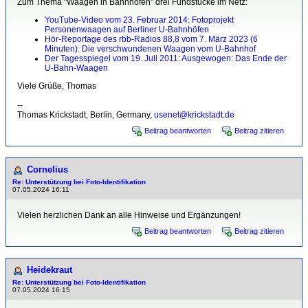
Zum Thema "Waagen in Bahnhöfen" drei Fundstücke im Netz:
YouTube-Video vom 23. Februar 2014: Fotoprojekt
Personenwaagen auf Berliner U-Bahnhöfen
H
ör-Reportage des rbb-Radios 88,8 vom 7. März 2023 (6
Minuten): Die verschwundenen Waagen vom U-Bahnhof
Der Tagesspiegel vom 19. Juli 2011: Ausgewogen: Das Ende der
U-Bahn-Waagen
Viele Grüße, Thomas
--
Thomas Krickstadt, Berlin, Germany,
usenet@krickstadt.de
Beitrag beantworten
Beitrag zitieren
Cornelius
Re: Unterstützung bei Foto-Identifikation
07.05.2024 16:11
Vielen herzlichen Dank an alle Hinweise und Ergänzungen!
Beitrag beantworten
Beitrag zitieren
Heidekraut
Re: Unterstützung bei Foto-Identifikation
07.05.2024 16:15