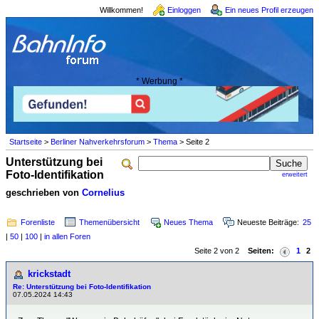
Willkommen!
Einloggen
Ein neues Profil erzeugen
* Werbung *
Startseite
>
Berliner Nahverkehrsforum
>
Thema
> Seite 2
Unterstützung bei
Foto-Identifikation
erweitert
geschrieben von
Cornelius
Forenliste
Themenübersicht
Neues Thema
Neueste Beiträge:
25
|
50
|
100
|
in allen Foren
Seite 2 von 2
Seiten:
1
2
krickstadt
Re: Unterstützung bei Foto-Identifikation
07.05.2024 14:43