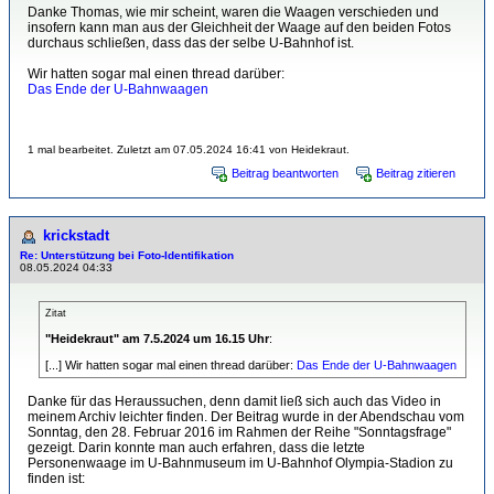
Danke Thomas, wie mir scheint, waren die Waagen verschieden und
insofern kann man aus der Gleichheit der Waage auf den beiden Fotos
durchaus schließen, dass das der selbe U-Bahnhof ist.
Wir hatten sogar mal einen thread darüber:
Das Ende der U-Bahnwaagen
1 mal bearbeitet. Zuletzt am 07.05.2024 16:41 von Heidekraut.
Beitrag beantworten
Beitrag zitieren
krickstadt
Re: Unterstützung bei Foto-Identifikation
08.05.2024 04:33
Zitat
"Heidekraut" am 7.5.2024 um 16.15 Uhr
:
[...] Wir hatten sogar mal einen thread darüber:
Das Ende der U-Bahnwaagen
Danke für das Heraussuchen, denn damit ließ sich auch das Video in
meinem Archiv leichter finden. Der Beitrag wurde in der Abendschau vom
Sonntag, den 28. Februar 2016 im Rahmen der Reihe "Sonntagsfrage"
gezeigt. Darin konnte man auch erfahren, dass die letzte
Personenwaage im U-Bahnmuseum im U-Bahnhof Olympia-Stadion zu
finden ist: