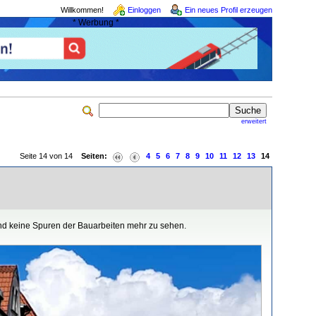
Willkommen!
Einloggen
Ein neues Profil erzeugen
* Werbung *
erweitert
Seite 14 von 14
Seiten:
4
5
6
7
8
9
10
11
12
13
14
ind keine Spuren der Bauarbeiten mehr zu sehen.