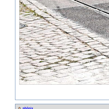
phönix