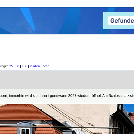
träge:
25
|
50
|
100
|
in allen Foren
sperrt, immerhin wird sie dann irgendwann 2027 wiedereröffnet. Am Schlossplatz s