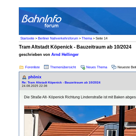
Startseite
>
Berliner Nahverkehrsforum
>
Thema
> Seite 14
Tram Altstadt Köpenick - Bauzeitraum ab 10/2024
geschrieben von
Arnd Hellinger
Forenliste
Themenübersicht
Neues Thema
Neueste Bei
phönix
Re: Tram Altstadt Köpenick - Bauzeitraum ab 10/2024
24.08.2025 22:36
Die Straße Alt- Köpenick Richtung Lindenstraße ist mit Baken abge