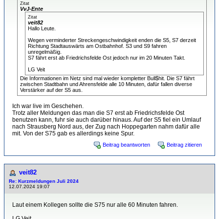
Zitat
VvJ-Ente
Zitat
veit82
Hallo Leute.
Wegen verminderter Streckengeschwindigkeit enden die S5, S7 derzeit
Richtung Stadtauswärts am Ostbahnhof. S3 und S9 fahren
unregelmäßig.
S7 fährt erst ab Friedrichsfelde Ost jedoch nur im 20 Minuten Takt.
LG Veit
Die Informationen im Netz sind mal wieder kompletter Bull$hit. Die S7 fährt
zwischen Stadtbahn und Ahrensfelde alle 10 Minuten, dafür fallen diverse
Verstärker auf der S5 aus.
Ich war live im Geschehen.
Trotz aller Meldungen das man die S7 erst ab Friedrichsfelde Ost
benutzen kann, fuhr sie auch darüber hinaus. Auf der S5 fiel ein Umlauf
nach Strausberg Nord aus, der Zug nach Hoppegarten nahm dafür alle
mit. Von der S75 gab es allerdings keine Spur.
Beitrag beantworten
Beitrag zitieren
veit82
Re: Kurzmeldungen Juli 2024
12.07.2024 19:07
Laut einem Kollegen sollte die S75 nur alle 60 Minuten fahren.
LG Veit