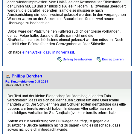
doch wieder improvisiert. Vom Halt Allee der Kosmonauten/Rhinstraße
der Linien M8, 18 und 37 muss die Allee in jedem Fall zweimal überquert
werden, die parallel liegenden Tramgleise müssen je nach
Anreiserichtung ein- oder zweimal gekreuzt werden. In den vergangenen
Wochen waren an der Strecke die Bauarbeiten für die zwei neuen
Überwege zu beobachten.
Dabei wäre der Platz für einen Fußweg südlich der Gleise vorhanden,
der zur Folge hätte, dass die Straße gar nicht und die
Straßenbahnstrecke höchstens einmal gekreuzt werden müssten. Doch
es fehlt eine Brücke über den Grenzgraben auf der Südseite.
Ich habe
einen Artikel dazu in nd verfasst
.
Beitrag beantworten
Beitrag zitieren
Philipp Borchert
Re: Kurzmeldungen Juli 2024
16.07.2024 17:16
Der Text und der kleine Blondschopf auf dem begleitenden Foto
verschleiern, dass es sich bei der neuen Schule um eine Oberschule
handeln wird. Die Schülerinnen und Schüler sollten demzufolge das elfte
Lebensjahr bereits erreicht haben. In diesem Alter sollte man ein
umsichtiges Verhalten im Straßen(bahn)verkehr bereits erlernt haben.
Sofern es zur Verkürzung von Fußwegen beiträgt, ist gegen die
zusätzliche Brücke natürlich nichts zu sagen - und es ist schade, dass
sowas nicht gleich mitgedacht wurde.