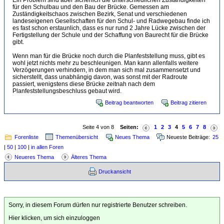
Ein Problem sind aber sicherlich die unterschiedlichen Zuständigkeiten
für den Schulbau und den Bau der Brücke. Gemessen am
Zuständigkeitschaos zwischen Bezirk, Senat und verschiedenen
landeseigenen Gesellschaften für den Schul- und Radwegebau finde ich
es fast schon erstaunlich, dass es nur rund 2 Jahre Lücke zwischen der
Fertigstellung der Schule und der Schaffung von Baurecht für die Brücke
gibt.
Wenn man für die Brücke noch durch die Planfeststellung muss, gibt es
wohl jetzt nichts mehr zu beschleunigen. Man kann allenfalls weitere
Verzögerungen verhindern, in dem man sich mal zusammensetzt und
sicherstellt, dass unabhängig davon, was sonst mit der Radroute
passiert, wenigstens diese Brücke zeitnah nach dem
Planfeststellungsbeschluss gebaut wird.
Beitrag beantworten
Beitrag zitieren
Seite 4 von 8
Seiten:
1
2
3
4
5
6
7
8
Forenliste
Themenübersicht
Neues Thema
Neueste Beiträge:
25
|
50
|
100
|
in allen Foren
Neueres Thema
Älteres Thema
Druckansicht
Sorry, in diesem Forum dürfen nur registrierte Benutzer schreiben.
Hier klicken, um sich einzuloggen