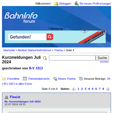
Willkommen!
Einloggen
Ein neues Profil erzeugen
* Werbung *
Startseite
>
Berliner Nahverkehrsforum
>
Thema
> Seite 4
Kurzmeldungen Juli
2024
erweitert
geschrieben von
B-V 3313
Forenliste
Themenübersicht
Neues Thema
Neueste Beiträge:
25
|
50
|
100
|
in allen Foren
Seite 4 von 8
Seiten:
1
2
3
4
5
6
7
8
Flexist
Re: Kurzmeldungen Juli 2024
12.07.2024 18:51