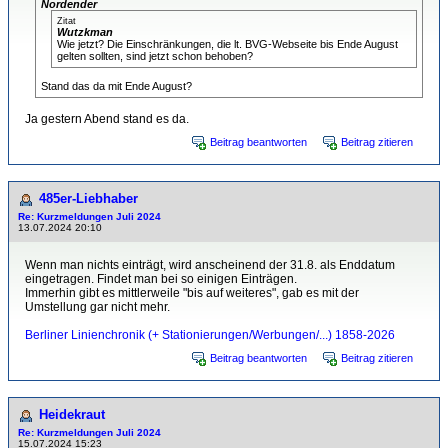
Nordender
Zitat
Wutzkman
Wie jetzt? Die Einschränkungen, die lt. BVG-Webseite bis Ende August
gelten sollten, sind jetzt schon behoben?
Stand das da mit Ende August?
Ja gestern Abend stand es da.
Beitrag beantworten
Beitrag zitieren
485er-Liebhaber
Re: Kurzmeldungen Juli 2024
13.07.2024 20:10
Wenn man nichts einträgt, wird anscheinend der 31.8. als Enddatum
eingetragen. Findet man bei so einigen Einträgen.
Immerhin gibt es mittlerweile "bis auf weiteres", gab es mit der
Umstellung gar nicht mehr.
Berliner Linienchronik (+ Stationierungen/Werbungen/...) 1858-2026
Beitrag beantworten
Beitrag zitieren
Heidekraut
Re: Kurzmeldungen Juli 2024
15.07.2024 15:23