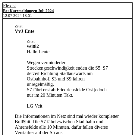
Flexist
Re: Kurzmeldungen Juli 2024
12.07.2024 18:51
Zitat
VvJ-Ente
Zitat
veit82
Hallo Leute.
Wegen verminderter
Streckengeschwindigkeit enden die S5, S7
derzeit Richtung Stadtauswärts am
Ostbahnhof. S3 und S9 fahren
unregelmäßig.
S7 fährt erst ab Friedrichsfelde Ost jedoch
nur im 20 Minuten Takt.
LG Veit
Die Informationen im Netz sind mal wieder kompletter
Bull$hit. Die S7 fährt zwischen Stadtbahn und
Ahrensfelde alle 10 Minuten, dafür fallen diverse
Verstärker auf der S5 aus.