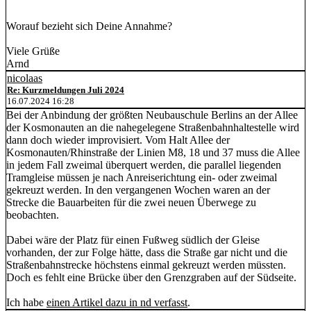
Worauf bezieht sich Deine Annahme?
Viele Grüße
Arnd
nicolaas
Re: Kurzmeldungen Juli 2024
16.07.2024 16:28
Bei der Anbindung der größten Neubauschule Berlins an der Allee
der Kosmonauten an die nahegelegene Straßenbahnhaltestelle wird
dann doch wieder improvisiert. Vom Halt Allee der
Kosmonauten/Rhinstraße der Linien M8, 18 und 37 muss die Allee
in jedem Fall zweimal überquert werden, die parallel liegenden
Tramgleise müssen je nach Anreiserichtung ein- oder zweimal
gekreuzt werden. In den vergangenen Wochen waren an der
Strecke die Bauarbeiten für die zwei neuen Überwege zu
beobachten.
Dabei wäre der Platz für einen Fußweg südlich der Gleise
vorhanden, der zur Folge hätte, dass die Straße gar nicht und die
Straßenbahnstrecke höchstens einmal gekreuzt werden müssten.
Doch es fehlt eine Brücke über den Grenzgraben auf der Südseite.
Ich habe
einen Artikel dazu in nd verfasst
.