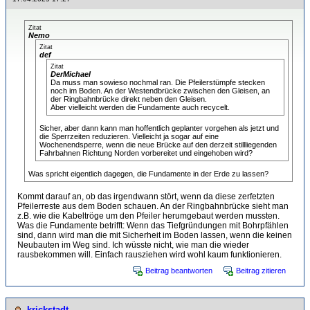
Zitat
Nemo
Zitat
def
Zitat
DerMichael
Da muss man sowieso nochmal ran. Die Pfeilerstümpfe stecken
noch im Boden. An der Westendbrücke zwischen den Gleisen, an
der Ringbahnbrücke direkt neben den Gleisen.
Aber vielleicht werden die Fundamente auch recycelt.
Sicher, aber dann kann man hoffentlich geplanter vorgehen als jetzt und
die Sperrzeiten reduzieren. Vielleicht ja sogar auf eine
Wochenendsperre, wenn die neue Brücke auf den derzeit stillliegenden
Fahrbahnen Richtung Norden vorbereitet und eingehoben wird?
Was spricht eigentlich dagegen, die Fundamente in der Erde zu lassen?
Kommt darauf an, ob das irgendwann stört, wenn da diese zerfetzten
Pfeilerreste aus dem Boden schauen. An der Ringbahnbrücke sieht man
z.B. wie die Kabeltröge um den Pfeiler herumgebaut werden mussten.
Was die Fundamente betrifft: Wenn das Tiefgründungen mit Bohrpfählen
sind, dann wird man die mit Sicherheit im Boden lassen, wenn die keinen
Neubauten im Weg sind. Ich wüsste nicht, wie man die wieder
rausbekommen will. Einfach rausziehen wird wohl kaum funktionieren.
Beitrag beantworten
Beitrag zitieren
krickstadt