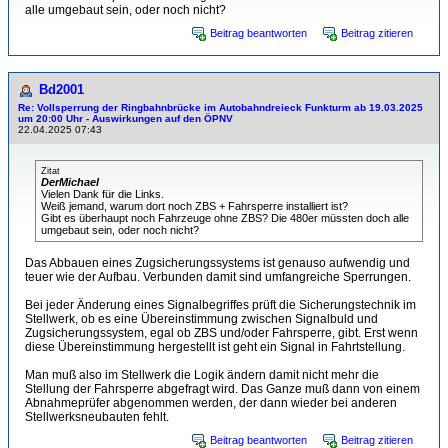
alle umgebaut sein, oder noch nicht?
Beitrag beantworten
Beitrag zitieren
Bd2001
Re: Vollsperrung der Ringbahnbrücke im Autobahndreieck Funkturm ab 19.03.2025
um 20:00 Uhr - Auswirkungen auf den ÖPNV
22.04.2025 07:43
Zitat
DerMichael
Vielen Dank für die Links.
Weiß jemand, warum dort noch ZBS + Fahrsperre installiert ist?
Gibt es überhaupt noch Fahrzeuge ohne ZBS? Die 480er müssten doch alle
umgebaut sein, oder noch nicht?
Das Abbauen eines Zugsicherungssystems ist genauso aufwendig und
teuer wie der Aufbau. Verbunden damit sind umfangreiche Sperrungen.
Bei jeder Änderung eines Signalbegriffes prüft die Sicherungstechnik im
Stellwerk, ob es eine Übereinstimmung zwischen Signalbuld und
Zugsicherungssystem, egal ob ZBS und/oder Fahrsperre, gibt. Erst wenn
diese Übereinstimmung hergestellt ist geht ein Signal in Fahrtstellung.
Man muß also im Stellwerk die Logik ändern damit nicht mehr die
Stellung der Fahrsperre abgefragt wird. Das Ganze muß dann von einem
Abnahmeprüfer abgenommen werden, der dann wieder bei anderen
Stellwerksneubauten fehlt.
Beitrag beantworten
Beitrag zitieren