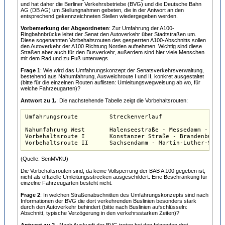
und hat daher die Berliner Verkehrsbetriebe (BVG) und die Deutsche Bahn
AG (DB AG) um Stellungnahmen gebeten, die in der Antwort an den
entsprechend gekennzeichneten Stellen wiedergegeben werden.
Vorbemerkung der Abgeordneten
: Zur Umfahrung der A100-
Ringbahnbrücke leitet der Senat den Autoverkehr über Stadtstraßen um.
Diese sogenannten Vorbehaltsrouten des gesperrten A100-Abschnitts sollen
den Autoverkehr der A100 Richtung Norden aufnehmen. Wichtig sind diese
Straßen aber auch für den Busverkehr, außerdem sind hier viele Menschen
mit dem Rad und zu Fuß unterwegs.
Frage 1
: Wie wird das Umfahrungskonzept der Senatsverkehrsverwaltung,
bestehend aus Nahumfahrung, Ausweichroute I und II, konkret ausgestaltet
(bitte für die einzelnen Routen auflisten: Umleitungswegweisung ab wo, für
welche Fahrzeugarten)?
Antwort zu 1.
: Die nachstehende Tabelle zeigt die Vorbehaltsrouten:
Umfahrungsroute		Streckenverlauf

Nahumfahrung West	Halenseestraße - Messedamm - Königin-Elisabeth-Straße - Spandauer Damm - BAB A 100

Vorbehaltsroute I	Konstanzer Straße - Brandenburgische Straße - Lewishamstraße - Kaiser-Friedrich-Straße - Tegeler Weg

Vorbehaltsroute II	Sachsendamm - Marti
(Quelle: SenMVKU)
Die Vorbehaltsrouten sind, da keine Vollsperrung der BAB A 100 gegeben ist,
nicht als offizielle Umleitungsstrecken ausgeschildert. Eine Beschränkung für
einzelne Fahrzeugarten besteht nicht.
Frage 2
: In welchen Straßenabschnitten des Umfahrungskonzepts sind nach
Informationen der BVG die dort verkehrenden Buslinien besonders stark
durch den Autoverkehr behindert (bitte nach Buslinien aufschlüsseln:
Abschnitt, typische Verzögerung in den verkehrsstarken Zeiten)?