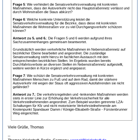
Frage 5
: Wie verhindert die Senatsverkehrsverwaltung mit konkreten
Maßnahmen, dass der Autoverkehr nicht das Hauptstraßennetz verlässt und
durch Wohnstraßen die Staus abkürzt?
Frage 6
: Welche konkrete Unterstützung leistet die
Senatsverkehrsverwaltung für die Bezirke, dass diese mit konkreten
Maßnahmen die Wohnstraßen vor zu viel Durchgangsverkehr schützen
können?
Antwort zu 5. und 6.
: Die Fragen 5 und 6 werden aufgrund ihres
Sachzusammenhanges gemeinsam beantwortet.
Grundsätzlich werden verkehrliche Maßnahmen im Nebenstraßennetz auf
bezirklicher Ebene bearbeitet und angeordnet. Die zuständige
Senatsverwaltung steht hierzu im fachlichen Austausch mit den
entsprechenden bezirklichen Stellen. Im Ergebnis wurden bereits
Durchfahrtsverbote an diversen Stellen im Nebenstraßennetz aufgestellt,
weitere werden in Kürze ergänzt und angepasst.
Frage 7
: Wie schützt die Senatsverkehrsverwaltung mit konkreten
Maßnahmen Menschen zu Fuß und auf dem Rad, damit der stärkere
Autoverkehr mit wegen der Staus oft aggressiven Autofahrenden sie nicht
gefährdet?
Antwort zu 7.
: Die verkehrsregelnden und -lenkenden Maßnahmen werden
stets in erster Linie zur Erhöhung der Verkehrssicherheit für alle
Verkehrsteilnehmenden angeordnet. Zum Beispiel wurden getrennte LZA-
Schaltungen für Kfz und nicht motorisierte Verkehrsteilnehmende am
Knotenpunkt Spandauer Damm / Königin-Elisabeth-Straße - Fürstenbrunner
Weg eingerichtet.
.
Viele Grüße, Thomas
--