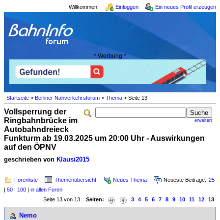
Willkommen!
Einloggen
Ein neues Profil erzeugen
* Werbung *
Startseite
>
Berliner Nahverkehrsforum
>
Thema
> Seite 13
Vollsperrung der
Ringbahnbrücke im
erweitert
Autobahndreieck
Funkturm ab 19.03.2025 um 20:00 Uhr - Auswirkungen
auf den ÖPNV
geschrieben von
Klausi2015
Forenliste
Themenübersicht
Neues Thema
Neueste Beiträge:
25
|
50
|
100
|
in allen Foren
Seite 13 von 13
Seiten:
3
4
5
6
7
8
9
10
11
12
13
Nemo