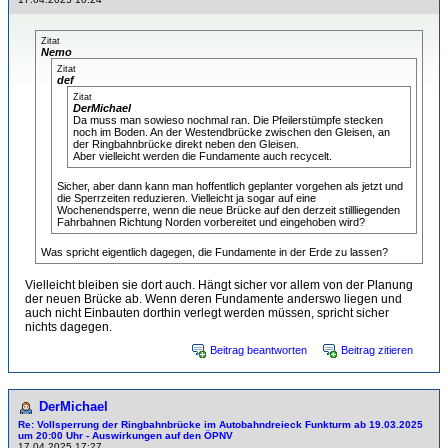
Zitat
Nemo
Zitat
def
Zitat
DerMichael
Da muss man sowieso nochmal ran. Die Pfeilerstümpfe stecken
noch im Boden. An der Westendbrücke zwischen den Gleisen, an
der Ringbahnbrücke direkt neben den Gleisen.
Aber vielleicht werden die Fundamente auch recycelt.
Sicher, aber dann kann man hoffentlich geplanter vorgehen als jetzt und
die Sperrzeiten reduzieren. Vielleicht ja sogar auf eine
Wochenendsperre, wenn die neue Brücke auf den derzeit stillliegenden
Fahrbahnen Richtung Norden vorbereitet und eingehoben wird?
Was spricht eigentlich dagegen, die Fundamente in der Erde zu lassen?
Vielleicht bleiben sie dort auch. Hängt sicher vor allem von der Planung
der neuen Brücke ab. Wenn deren Fundamente anderswo liegen und
auch nicht Einbauten dorthin verlegt werden müssen, spricht sicher
nichts dagegen.
Beitrag beantworten
Beitrag zitieren
DerMichael
Re: Vollsperrung der Ringbahnbrücke im Autobahndreieck Funkturm ab 19.03.2025
um 20:00 Uhr - Auswirkungen auf den ÖPNV
17.04.2025 17:27