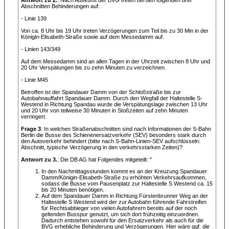
Antwort zu 2.
: Nach Auskunft der BVG treten bei den folgenden drei
Abschnitten Behinderungen auf:
- Linie 139
Von ca. 8 Uhr bis 19 Uhr treten Verzögerungen zum Teil bis zu 30 Min in der
Königin-Elisabeth-Straße sowie auf dem Messedamm auf.
- Linien 143/349
Auf dem Messedamm sind an allen Tagen in der Uhrzeit zwischen 8 Uhr und
20 Uhr Verspätungen bis zu zehn Minuten zu verzeichnen.
- Linie M45
Betroffen ist der Spandauer Damm von der Schloßstraße bis zur
Autobahnauffahrt Spandauer Damm. Durch den Wegfall der Haltestelle S-
Westend in Richtung Spandau wurde die Verspätungslage zwischen 13 Uhr
und 20 Uhr von teilweise 30 Minuten in Stoßzeiten auf zehn Minuten
verringert.
Frage 3
: In welchen Straßenabschnitten sind nach Informationen der S-Bahn
Berlin die Busse des Schienenersatzverkehr (SEV) besonders stark durch
den Autoverkehr behindert (bitte nach S-Bahn-Linien-SEV aufschlüsseln:
Abschnitt, typische Verzögerung in den verkehrsstarken Zeiten)?
Antwort zu 3.
: Die DB AG hat Folgendes mitgeteilt: "
In den Nachmittagsstunden kommt es an der Kreuzung Spandauer
Damm/Königin-Elisabeth-Straße zu erhöhten Verkehrsaufkommen,
sodass die Busse vom Pausenplatz zur Haltestelle S Westend ca. 15
bis 20 Minuten benötigen.
Auf dem Spandauer Damm in Richtung Fürstenbrunner Weg an der
Haltestelle S Westend wird der zur Autobahn führende Fahrstreifen
für Rechtsabbieger von vielen Autofahrern bereits auf der noch
geltenden Busspur genutzt, um sich dort frühzeitig einzuordnen.
Dadurch entstehen sowohl für den Ersatzverkehr als auch für die
BVG erhebliche Behinderung und Verzögerungen. Hier wäre ggf. die