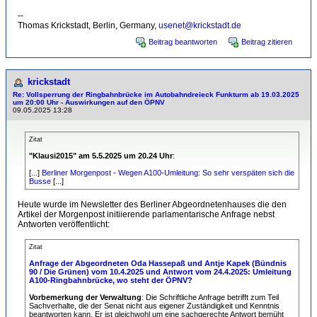
--
Thomas Krickstadt, Berlin, Germany,
usenet@krickstadt.de
Beitrag beantworten
Beitrag zitieren
krickstadt
Re: Vollsperrung der Ringbahnbrücke im Autobahndreieck Funkturm ab 19.03.2025
um 20:00 Uhr - Auswirkungen auf den ÖPNV
09.05.2025 13:28
Zitat
"Klausi2015" am 5.5.2025 um 20.24 Uhr
:
[...]
Berliner Morgenpost - Wegen A100-Umleitung: So sehr verspäten sich die
Busse
[...]
Heute wurde im Newsletter des Berliner Abgeordnetenhauses die den
Artikel der Morgenpost initiierende parlamentarische Anfrage nebst
Antworten veröffentlicht:
Zitat
Anfrage der Abgeordneten Oda Hassepaß und Antje Kapek (Bündnis
90 / Die Grünen) vom 10.4.2025 und Antwort vom 24.4.2025: Umleitung
A100-Ringbahnbrücke, wo steht der ÖPNV?
Vorbemerkung der Verwaltung
: Die Schriftliche Anfrage betrifft zum Teil
Sachverhalte, die der Senat nicht aus eigener Zuständigkeit und Kenntnis
beantworten kann. Er ist gleichwohl um eine sachgerechte Antwort bemüht