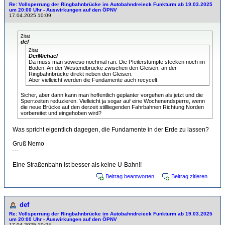
Re: Vollsperrung der Ringbahnbrücke im Autobahndreieck Funkturm ab 19.03.2025
um 20:00 Uhr - Auswirkungen auf den ÖPNV
17.04.2025 10:09
Zitat
def
Zitat
DerMichael
Da muss man sowieso nochmal ran. Die Pfeilerstümpfe stecken noch im
Boden. An der Westendbrücke zwischen den Gleisen, an der
Ringbahnbrücke direkt neben den Gleisen.
Aber vielleicht werden die Fundamente auch recycelt.
Sicher, aber dann kann man hoffentlich geplanter vorgehen als jetzt und die
Sperrzeiten reduzieren. Vielleicht ja sogar auf eine Wochenendsperre, wenn
die neue Brücke auf den derzeit stillliegenden Fahrbahnen Richtung Norden
vorbereitet und eingehoben wird?
Was spricht eigentlich dagegen, die Fundamente in der Erde zu lassen?
Gruß Nemo
---
Eine Straßenbahn ist besser als keine U-Bahn!!
Beitrag beantworten
Beitrag zitieren
def
Re: Vollsperrung der Ringbahnbrücke im Autobahndreieck Funkturm ab 19.03.2025
um 20:00 Uhr - Auswirkungen auf den ÖPNV
17.04.2025 10:24