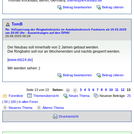
Thomas Krickstadt, Berlin, Germany,
usenet@krickstadt.de
Beitrag beantworten
Beitrag zitieren
TomB
Re: Vollsperrung der Ringbahnbrücke im Autobahndreieck Funkturm ab 19.03.2025
um 20:00 Uhr - Auswirkungen auf den ÖPNV
26.08.2025 06:29
Der Neubau soll innerhalb von 2 Jahren gebaut werden.
Die Ringbahn soll nur an Wochenenden und nachts gesperrt werden.
[
www.rbb24.de
]
Wir werden sehen :)
Beitrag beantworten
Beitrag zitieren
Seite 13 von 13
Seiten:
3
4
5
6
7
8
9
10
11
12
13
Forenliste
Themenübersicht
Neues Thema
Neueste Beiträge:
25
|
50
|
100
|
in allen Foren
Neueres Thema
Älteres Thema
Druckansicht