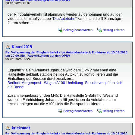
28.04.2025 13:07
der Ringbahnverkehr ist planmäßig wieder aufgenommen und auf der
videoplattform auf youtube
"Die Autobahn"
kann man die S-Bahnzüge
fahren sehen ...
Beitrag beantworten
Beitrag zitieren
Klausi2015
Re: Vollsperrung der Ringbahnbrücke im Autobahndreieck Funkturm ab 19.03.2025
um 20:00 Uhr - Auswirkungen auf den ÖPNV
05.05.2025 20:24
Eigentlich ja ein Armutszeugnis, da wird dem ÖPNV mal eben eine
Haltestelle geklaut, statt die heilige Autokuh zu kontrollieren und die
Einhaltung der Busspur durchzusetzen...
Berliner Morgenpost - Wegen A100-Umleitung: So sehr verspäten sich
die Busse
Zusammengefasst für den M45: Die Haltestelle S-Bahnhof Westend
wurde in Fahrtrichtung Johannesstift gestrichen da Autofahrer zum
rechtsabbiegen auf die A100 stets die Busspur blockieren.
Beitrag beantworten
Beitrag zitieren
krickstadt
Re: Vollsperrung der Ringbahnbrücke im Autobahndreieck Funkturm ab 19.03.2025