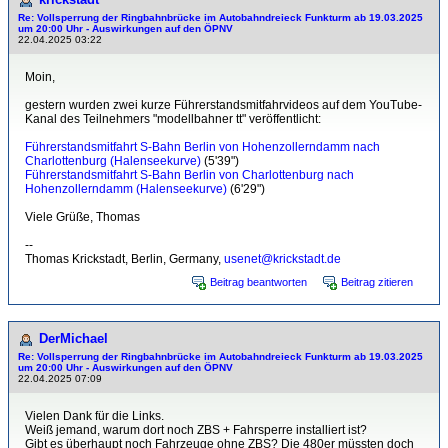
Re: Vollsperrung der Ringbahnbrücke im Autobahndreieck Funkturm ab 19.03.2025
um 20:00 Uhr - Auswirkungen auf den ÖPNV
22.04.2025 03:22
Moin,
gestern wurden zwei kurze Führerstandsmitfahrvideos auf dem YouTube-
Kanal des Teilnehmers "modellbahner tt" veröffentlicht:
Führerstandsmitfahrt S-Bahn Berlin von Hohenzollerndamm nach
Charlottenburg (Halenseekurve)
(5'39")
Führerstandsmitfahrt S-Bahn Berlin von Charlottenburg nach
Hohenzollerndamm (Halenseekurve)
(6'29")
Viele Grüße, Thomas
--
Thomas Krickstadt, Berlin, Germany,
usenet@krickstadt.de
Beitrag beantworten
Beitrag zitieren
DerMichael
Re: Vollsperrung der Ringbahnbrücke im Autobahndreieck Funkturm ab 19.03.2025
um 20:00 Uhr - Auswirkungen auf den ÖPNV
22.04.2025 07:09
Vielen Dank für die Links.
Weiß jemand, warum dort noch ZBS + Fahrsperre installiert ist?
Gibt es überhaupt noch Fahrzeuge ohne ZBS? Die 480er müssten doch