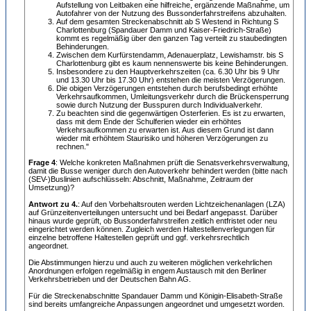
Aufstellung von Leitbaken eine hilfreiche, ergänzende Maßnahme, um
Autofahrer von der Nutzung des Bussonderfahrstreifens abzuhalten.
Auf dem gesamten Streckenabschnitt ab S Westend in Richtung S
Charlottenburg (Spandauer Damm und Kaiser-Friedrich-Straße)
kommt es regelmäßig über den ganzen Tag verteilt zu staubedingten
Behinderungen.
Zwischen dem Kurfürstendamm, Adenauerplatz, Lewishamstr. bis S
Charlottenburg gibt es kaum nennenswerte bis keine Behinderungen.
Insbesondere zu den Hauptverkehrszeiten (ca. 6.30 Uhr bis 9 Uhr
und 13.30 Uhr bis 17.30 Uhr) entstehen die meisten Verzögerungen.
Die obigen Verzögerungen entstehen durch berufsbedingt erhöhte
Verkehrsaufkommen, Umleitungsverkehr durch die Brückensperrung
sowie durch Nutzung der Busspuren durch Individualverkehr.
Zu beachten sind die gegenwärtigen Osterferien. Es ist zu erwarten,
dass mit dem Ende der Schulferien wieder ein erhöhtes
Verkehrsaufkommen zu erwarten ist. Aus diesem Grund ist dann
wieder mit erhöhtem Staurisiko und höheren Verzögerungen zu
rechnen."
Frage 4
: Welche konkreten Maßnahmen prüft die Senatsverkehrsverwaltung,
damit die Busse weniger durch den Autoverkehr behindert werden (bitte nach
(SEV-)Buslinien aufschlüsseln: Abschnitt, Maßnahme, Zeitraum der
Umsetzung)?
Antwort zu 4.
: Auf den Vorbehaltsrouten werden Lichtzeichenanlagen (LZA)
auf Grünzeitenverteilungen untersucht und bei Bedarf angepasst. Darüber
hinaus wurde geprüft, ob Bussonderfahrstreifen zeitlich entfristet oder neu
eingerichtet werden können. Zugleich werden Haltestellenverlegungen für
einzelne betroffene Haltestellen geprüft und ggf. verkehrsrechtlich
angeordnet.
Die Abstimmungen hierzu und auch zu weiteren möglichen verkehrlichen
Anordnungen erfolgen regelmäßig in engem Austausch mit den Berliner
Verkehrsbetrieben und der Deutschen Bahn AG.
Für die Streckenabschnitte Spandauer Damm und Königin-Elisabeth-Straße
sind bereits umfangreiche Anpassungen angeordnet und umgesetzt worden.