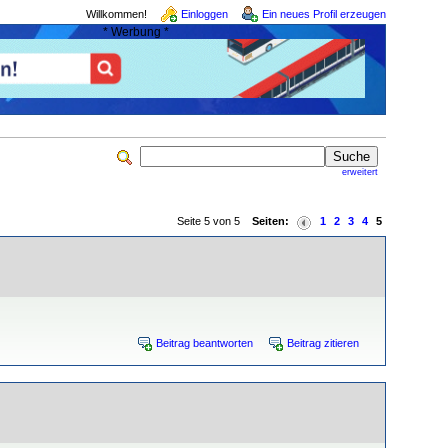
Willkommen!
Einloggen
Ein neues Profil erzeugen
* Werbung *
erweitert
Seite 5 von 5
Seiten:
1
2
3
4
5
Beitrag beantworten
Beitrag zitieren