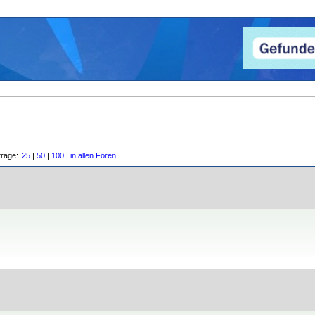
träge:
25
|
50
|
100
|
in allen Foren