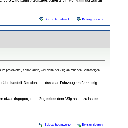
s andere wäre kaum praktikabel, schon allein, weil dann der Zug an
Beitrag beantworten
Beitrag zitieren
 kaum praktikabel, schon allein, weil dann der Zug an machen Bahnsteigen
rfahrt handelt. Der sieht nur, dass das Fahrzeug am Bahnsteig
denn etwas dagegen, einen Zug neben dem ASig halten zu lassen –
Beitrag beantworten
Beitrag zitieren