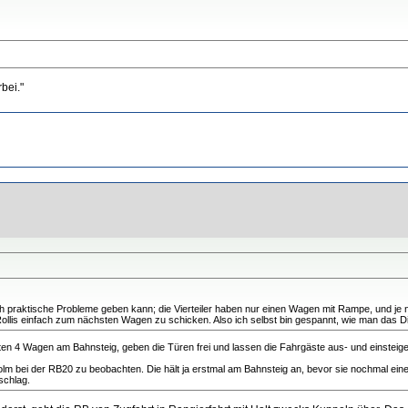
rbei."
praktische Probleme geben kann; die Vierteiler haben nur einen Wagen mit Rampe, und je 
Rollis einfach zum nächsten Wagen zu schicken. Also ich selbst bin gespannt, wie man das D
rsten 4 Wagen am Bahnsteig, geben die Türen frei und lassen die Fahrgäste aus- und einstei
Golm bei der RB20 zu beobachten. Die hält ja erstmal am Bahnsteig an, bevor sie nochmal ei
schlag.