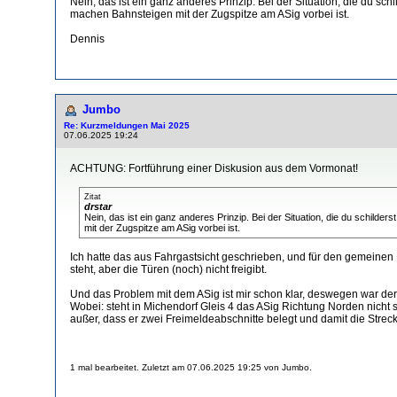
Nein, das ist ein ganz anderes Prinzip. Bei der Situation, die du sc
machen Bahnsteigen mit der Zugspitze am ASig vorbei ist.
Dennis
Jumbo
Re: Kurzmeldungen Mai 2025
07.06.2025 19:24
ACHTUNG: Fortführung einer Diskusion aus dem Vormonat!
Zitat
drstar
Nein, das ist ein ganz anderes Prinzip. Bei der Situation, die du schild
mit der Zugspitze am ASig vorbei ist.
Ich hatte das aus Fahrgastsicht geschrieben, und für den gemeinen 
steht, aber die Türen (noch) nicht freigibt.
Und das Problem mit dem ASig ist mir schon klar, deswegen war der 
Wobei: steht in Michendorf Gleis 4 das ASig Richtung Norden nich
außer, dass er zwei Freimeldeabschnitte belegt und damit die Streck
1 mal bearbeitet. Zuletzt am 07.06.2025 19:25 von Jumbo.