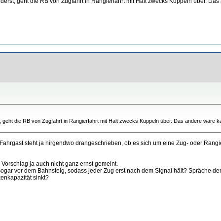
hilderst, geht die RB von Zugfahrt in Rangierfahrt mit Halt zwecks Kuppeln über. Da
erst, geht die RB von Zugfahrt in Rangierfahrt mit Halt zwecks Kuppeln über. Das andere wäre
Fahrgast steht ja nirgendwo drangeschrieben, ob es sich um eine Zug- oder Rangie
Vorschlag ja auch nicht ganz ernst gemeint.
t sogar vor dem Bahnsteig, sodass jeder Zug erst nach dem Signal hält? Spräche 
enkapazität sinkt?