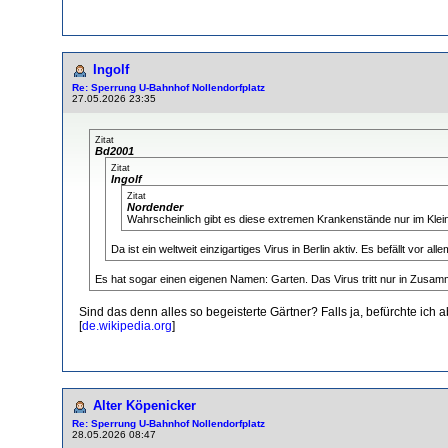
Ingolf
Re: Sperrung U-Bahnhof Nollendorfplatz
27.05.2026 23:35
Zitat
Bd2001
Zitat
Ingolf
Zitat
Nordender
Wahrscheinlich gibt es diese extremen Krankenstände nur im Klein
Da ist ein weltweit einzigartiges Virus in Berlin aktiv. Es befällt vor
Es hat sogar einen eigenen Namen: Garten. Das Virus tritt nur in Zusa
Sind das denn alles so begeisterte Gärtner? Falls ja, befürchte ich a
[
de.wikipedia.org
]
Alter Köpenicker
Re: Sperrung U-Bahnhof Nollendorfplatz
28.05.2026 08:47