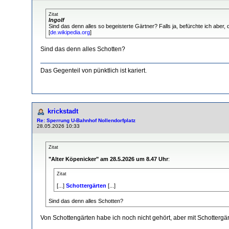
Zitat
Ingolf
Sind das denn alles so begeisterte Gärtner? Falls ja, befürchte ich aber,
[
de.wikipedia.org
]
Sind das denn alles Schotten?
Das Gegenteil von pünktlich ist kariert.
krickstadt
Re: Sperrung U-Bahnhof Nollendorfplatz
28.05.2026 10:33
Zitat
"Alter Köpenicker" am 28.5.2026 um 8.47 Uhr
:
Zitat
[...]
Schottergärten
[...]
Sind das denn alles Schotten?
Von Schottengärten habe ich noch nicht gehört, aber mit Schotterg