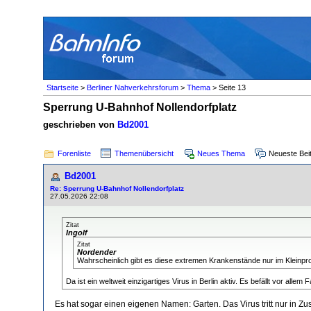
Startseite
>
Berliner Nahverkehrsforum
>
Thema
> Seite 13
Sperrung U-Bahnhof Nollendorfplatz
geschrieben von
Bd2001
Forenliste
Themenübersicht
Neues Thema
Neueste Bei
Bd2001
Re: Sperrung U-Bahnhof Nollendorfplatz
27.05.2026 22:08
Zitat
Ingolf
Zitat
Nordender
Wahrscheinlich gibt es diese extremen Krankenstände nur im Kleinprof
Da ist ein weltweit einzigartiges Virus in Berlin aktiv. Es befällt vor al
Es hat sogar einen eigenen Namen: Garten. Das Virus tritt nur in 