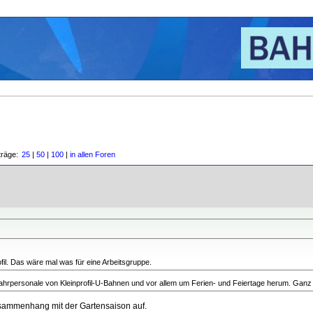
träge:
25
|
50
|
100
|
in allen Foren
il. Das wäre mal was für eine Arbeitsgruppe.
lem Fahrpersonale von Kleinprofil-U-Bahnen und vor allem um Ferien- und Feiertage herum. Ganz üb
Zusammenhang mit der Gartensaison auf.