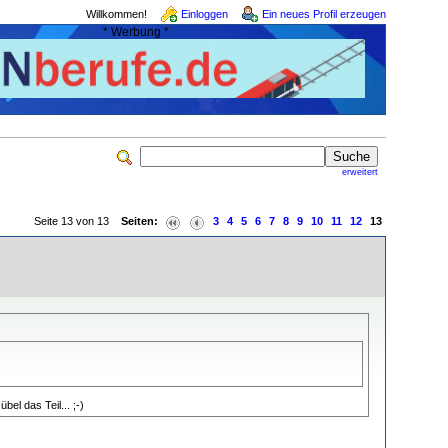
Willkommen!
Einloggen
Ein neues Profil erzeugen
* Werbung *
erweitert
Seite 13 von 13
Seiten:
3
4
5
6
7
8
9
10
11
12
13
el das Teil... ;-)