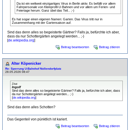
Da ist ein weltweit einzigartiges Virus in Berlin aktiv. Es befällt vor allem
Fahrpersonale von Kleinprofil-U-Bahnen und vor allem um Ferien- und
Feiertage herum. Ganz übel das Teil... ;-)
Es hat sogar einen eigenen Namen: Garten. Das Virus tritt nur in
Zusammenhang mit der Gartensaison auf.
Sind das denn alles so begeisterte Gärtner? Falls ja, befürchte ich aber,
dass da nur Schottergärten angelegt werden... ;-)
[
de.wikipedia.org
]
Beitrag beantworten
Beitrag zitieren
Alter Köpenicker
Re: Sperrung U-Bahnhof Nollendorfplatz
28.05.2026 08:47
Zitat
Ingolf
Sind das denn alles so begeisterte Gärtner? Falls ja, befürchte ich aber, dass
da nur Schottergärten angelegt werden... ;-)
[
de.wikipedia.org
]
Sind das denn alles Schotten?
Das Gegenteil von pünktlich ist kariert.
Beitrag beantworten
Beitrag zitieren