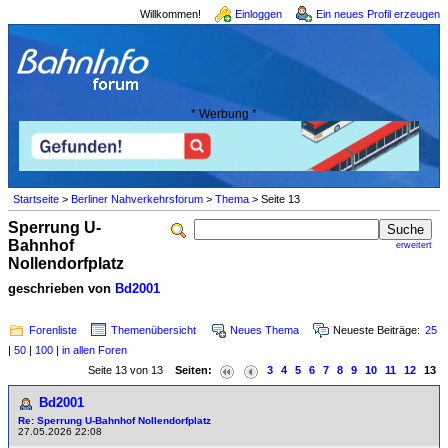
Willkommen!
Einloggen
Ein neues Profil erzeugen
* Werbung *
Startseite
>
Berliner Nahverkehrsforum
>
Thema
> Seite 13
Sperrung U-
Bahnhof
erweitert
Nollendorfplatz
geschrieben von
Bd2001
Forenliste
Themenübersicht
Neues Thema
Neueste Beiträge:
25
|
50
|
100
|
in allen Foren
Seite 13 von 13
Seiten:
3
4
5
6
7
8
9
10
11
12
13
Bd2001
Re: Sperrung U-Bahnhof Nollendorfplatz
27.05.2026 22:08