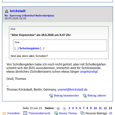
krickstadt
Re: Sperrung U-Bahnhof Nollendorfplatz
28.05.2026 10:33
Zitat
"Alter Köpenicker" am 28.5.2026 um 8.47 Uhr
:
Zitat
[...]
Schottergärten
[...]
Sind das denn alles Schotten?
Von Schottengärten habe ich noch nicht gehört, aber mit Schottergärten
scheint sich die BVG auszukennen, immerhin wird für Schöneweide
etwas ähnliches (Schotterrasen) schon etwas länger
angekündigt
.
Gruß, Thomas
--
Thomas Krickstadt, Berlin, Germany,
usenet@krickstadt.de
Beitrag beantworten
Beitrag zitieren
Seite 13 von 13
Seiten:
3
4
5
6
7
8
9
10
11
12
13
Forenliste
Themenübersicht
Neues Thema
Neueste Beiträge:
25