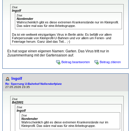
Zitat
Ingolf
Zitat
Nordender
Wahrscheinlich gibt es diese extremen Krankenstände nur im Kleinprofil.
Das wäre mal was für eine Arbeitsgruppe.
Da ist ein weltweit einzigartiges Virus in Berlin aktiv. Es befällt vor allem
Fahrpersonale von Kleinprofil-U-Bahnen und vor allem um Ferien- und
Feiertage herum. Ganz übel das Teil... ;-)
Es hat sogar einen eigenen Namen: Garten. Das Virus tritt nur in
Zusammenhang mit der Gartensaison auf.
Beitrag beantworten
Beitrag zitieren
Ingolf
Re: Sperrung U-Bahnhof Nollendorfplatz
27.05.2026 23:35
Zitat
Bd2001
Zitat
Ingolf
Zitat
Nordender
Wahrscheinlich gibt es diese extremen Krankenstände nur im
Kleinprofil. Das wäre mal was für eine Arbeitsgruppe.