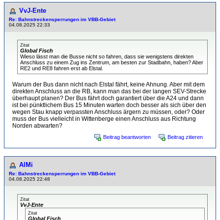
VvJ-Ente
Re: Bahnstreckensperrungen im VBB-Gebiet
04.08.2025 22:33
Zitat
Global Fisch
Wieso lässt man die Busse nicht so fahren, dass sie wenigstens direkten
Anschluss zu einem Zug ins Zentrum, am besten zur Stadbahn, haben? Aber
RE2 und RE8 fahren erst ab Elstal.
Warum der Bus dann nicht nach Elstal fährt, keine Ahnung. Aber mit dem
direkten Anschluss an die RB, kann man das bei der langen SEV-Strecke
überhaupt planen? Der Bus fährt doch garantiert über die A24 und dann
ist bei pünktlichem Bus 15 Minuten warten doch besser als sich über den
wegen Stau knapp verpassten Anschluss ärgern zu müssen, oder? Oder
muss der Bus vielleicht in Wittenberge einen Anschluss aus Richtung
Norden abwarten?
Beitrag beantworten
Beitrag zitieren
AlMi
Re: Bahnstreckensperrungen im VBB-Gebiet
04.08.2025 22:48
Zitat
VvJ-Ente
Zitat
Global Fisch