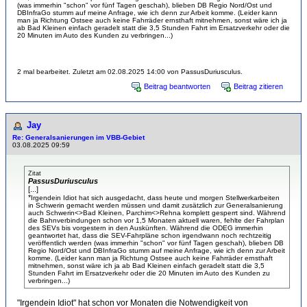
(was immerhin "schon" vor fünf Tagen geschah), blieben DB Regio Nord/Ost und
DBInfraGo stumm auf meine Anfrage, wie ich denn zur Arbeit komme. (Leider kann
man ja Richtung Ostsee auch keine Fahrräder ernsthaft mitnehmen, sonst wäre ich ja
ab Bad Kleinen einfach geradelt statt die 3,5 Stunden Fahrt im Ersatzverkehr oder die
20 Minuten im Auto des Kunden zu verbringen...)
2 mal bearbeitet. Zuletzt am 02.08.2025 14:00 von PassusDuriusculus.
Beitrag beantworten
Beitrag zitieren
Jay
Re: Generalsanierungen im VBB-Gebiet
03.08.2025 09:59
Zitat
PassusDuriusculus
[...]
*
Irgendein Idiot hat sich ausgedacht, dass heute und morgen Stellwerkarbeiten
in Schwerin gemacht werden müssen und damit zusätzlich zur Generalsanierung
auch Schwerin<>Bad Kleinen, Parchim<>Rehna komplett gesperrt sind. Während
die Bahnverbindungen schon vor 1,5 Monaten aktuell waren, fehlte der Fahrplan
des SEVs bis vorgestern in den Auskünften. Während die ODEG immerhin
geantwortet hat, dass die SEV-Fahrpläne schon irgendwann noch rechtzeitig
veröffentlich werden (was immerhin "schon" vor fünf Tagen geschah), blieben DB
Regio Nord/Ost und DBInfraGo stumm auf meine Anfrage, wie ich denn zur Arbeit
komme. (Leider kann man ja Richtung Ostsee auch keine Fahrräder ernsthaft
mitnehmen, sonst wäre ich ja ab Bad Kleinen einfach geradelt statt die 3,5
Stunden Fahrt im Ersatzverkehr oder die 20 Minuten im Auto des Kunden zu
verbringen...)
"Irgendein Idiot" hat schon vor Monaten die Notwendigkeit von