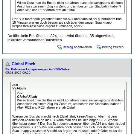
Wieso lässt man die Busse nicht so fahren, dass sie wenigstens direkten
Anschluss zu einem Zug ins Zentrum, am besten zur Stadbahn, haben?
Aber RE2 und RE8 fahren erst ab Elstal.
Der Bus fährt doch garantiert über die A24 und dann ist bei pünktlichem Bus
15 Minuten warten doch besser als sich über den wegen Stau knapp
verpassten Anschluss ärgern zu müssen, oder?
Da fährt kein Bus über die A24, alles wird über die B5 abgewickelt,
inklusive vorhandener Baustellen.
Beitrag beantworten
Beitrag zitieren
Global Fisch
Re: Bahnstreckensperrungen im VBB-Gebiet
05.08.2025 09:20
Zitat
VvJ-Ente
Zitat
Global Fisch
Wieso lässt man die Busse nicht so fahren, dass sie wenigstens direkten
Anschluss zu einem Zug ins Zentrum, am besten zur Stadbahn, haben?
Aber RE2 und RE8 fahren erst ab Elstal.
Warum der Bus dann nicht nach Elstal fährt, keine Ahnung. Aber mit dem
direkten Anschluss an die RB, kann man das bei der langen SEV-Strecke
überhaupt planen? Der Bus fährt doch garantiert über die A24 und dann ist bei
pünktlichem Bus 15 Minuten warten doch besser als sich über den wegen
Stau knapp verpassten Anschluss ärgern zu müssen, oder? Oder muss der