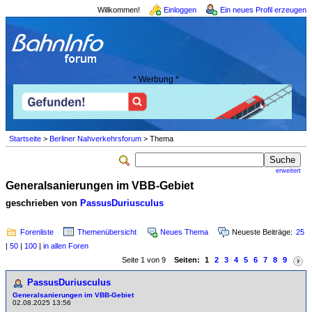
Willkommen!
Einloggen
Ein neues Profil erzeugen
* Werbung *
Startseite
>
Berliner Nahverkehrsforum
> Thema
erweitert
Generalsanierungen im VBB-Gebiet
geschrieben von
PassusDuriusculus
Forenliste
Themenübersicht
Neues Thema
Neueste Beiträge:
25
|
50
|
100
|
in allen Foren
Seite 1 von 9
Seiten:
1
2
3
4
5
6
7
8
9
PassusDuriusculus
Generalsanierungen im VBB-Gebiet
02.08.2025 13:56