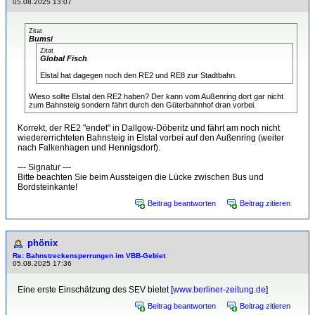
05.08.2025 13:07
Zitat
Bumsi
Zitat
Global Fisch
Elstal hat dagegen noch den RE2 und RE8 zur Stadtbahn.
Wieso sollte Elstal den RE2 haben? Der kann vom Außenring dort gar nicht
zum Bahnsteig sondern fährt durch den Güterbahnhof dran vorbei.
Korrekt, der RE2 "endet" in Dallgow-Döberitz und fährt am noch nicht
wiedererrichteten Bahnsteig in Elstal vorbei auf den Außenring (weiter
nach Falkenhagen und Hennigsdorf).
--- Signatur ---
Bitte beachten Sie beim Aussteigen die Lücke zwischen Bus und
Bordsteinkante!
Beitrag beantworten
Beitrag zitieren
phönix
Re: Bahnstreckensperrungen im VBB-Gebiet
05.08.2025 17:36
Eine erste Einschätzung des SEV bietet [
www.berliner-zeitung.de
]
Beitrag beantworten
Beitrag zitieren