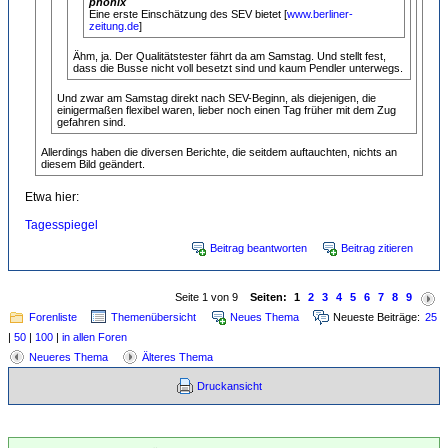
phönix
Eine erste Einschätzung des SEV bietet [
www.berliner-
zeitung.de
]
Ähm, ja. Der Qualitätstester fährt da am Samstag. Und stellt fest,
dass die Busse nicht voll besetzt sind und kaum Pendler unterwegs.
Und zwar am Samstag direkt nach SEV-Beginn, als diejenigen, die
einigermaßen flexibel waren, lieber noch einen Tag früher mit dem Zug
gefahren sind.
Allerdings haben die diversen Berichte, die seitdem auftauchten, nichts an
diesem Bild geändert.
Etwa hier:
Tagesspiegel
Beitrag beantworten
Beitrag zitieren
Seite 1 von 9
Seiten:
1
2
3
4
5
6
7
8
9
Forenliste
Themenübersicht
Neues Thema
Neueste Beiträge:
25
|
50
|
100
|
in allen Foren
Neueres Thema
Älteres Thema
Druckansicht