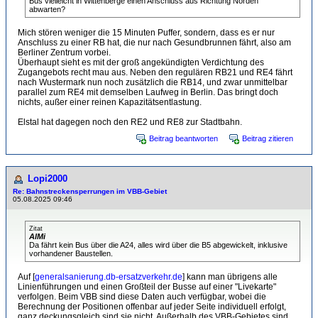
Bus vielleicht in Wittenberge einen Anschluss aus Richtung Norden
abwarten?
Mich stören weniger die 15 Minuten Puffer, sondern, dass es er nur
Anschluss zu einer RB hat, die nur nach Gesundbrunnen fährt, also am
Berliner Zentrum vorbei.
Überhaupt sieht es mit der groß angekündigten Verdichtung des
Zugangebots recht mau aus. Neben den regulären RB21 und RE4 fährt
nach Wustermark nun noch zusätzlich die RB14, und zwar unmittelbar
parallel zum RE4 mit demselben Laufweg in Berlin. Das bringt doch
nichts, außer einer reinen Kapazitätsentlastung.
Elstal hat dagegen noch den RE2 und RE8 zur Stadtbahn.
Beitrag beantworten
Beitrag zitieren
Lopi2000
Re: Bahnstreckensperrungen im VBB-Gebiet
05.08.2025 09:46
Zitat
AlMi
Da fährt kein Bus über die A24, alles wird über die B5 abgewickelt, inklusive
vorhandener Baustellen.
Auf [
generalsanierung.db-ersatzverkehr.de
] kann man übrigens alle
Linienführungen und einen Großteil der Busse auf einer "Livekarte"
verfolgen. Beim VBB sind diese Daten auch verfügbar, wobei die
Berechnung der Positionen offenbar auf jeder Seite individuell erfolgt,
ganz deckungsgleich sind sie nicht. Außerhalb des VBB-Gebietes sind