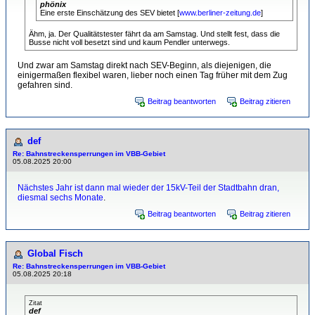
phönix
Eine erste Einschätzung des SEV bietet [
www.berliner-zeitung.de
]
Ähm, ja. Der Qualitätstester fährt da am Samstag. Und stellt fest, dass die
Busse nicht voll besetzt sind und kaum Pendler unterwegs.
Und zwar am Samstag direkt nach SEV-Beginn, als diejenigen, die
einigermaßen flexibel waren, lieber noch einen Tag früher mit dem Zug
gefahren sind.
Beitrag beantworten
Beitrag zitieren
def
Re: Bahnstreckensperrungen im VBB-Gebiet
05.08.2025 20:00
Nächstes Jahr ist dann mal wieder der 15kV-Teil der Stadtbahn dran,
diesmal sechs Monate
.
Beitrag beantworten
Beitrag zitieren
Global Fisch
Re: Bahnstreckensperrungen im VBB-Gebiet
05.08.2025 20:18
Zitat
def