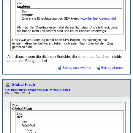
Zitat
fatabbot
Zitat
phönix
Eine erste Einschätzung des SEV bietet [
www.berliner-zeitung.de
]
Ähm, ja. Der Qualitätstester fährt da am Samstag. Und stellt fest, dass
die Busse nicht voll besetzt sind und kaum Pendler unterwegs.
Und zwar am Samstag direkt nach SEV-Beginn, als diejenigen, die
einigermaßen flexibel waren, lieber noch einen Tag früher mit dem Zug
gefahren sind.
Allerdings haben die diversen Berichte, die seitdem auftauchten, nichts
an diesem Bild geändert.
Beitrag beantworten
Beitrag zitieren
Global Fisch
Re: Bahnstreckensperrungen im VBB-Gebiet
05.08.2025 21:54
Zitat
Global Fisch
Zitat
def
Zitat
fatabbot
Zitat