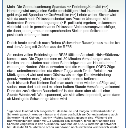
Moin. Die Generalsanierung Spandau <> Perleberg/Karstädt (<>)
Hamburg wird uns ja eine Weile beschäftigen. Und in anderthalb Jahren
geht es ja mit Spandau <> Großwudicke (<>) Lehrte weiter. Sicher wird
sich da auch noch Diskussionsbedarf aus Praxiserfahrungen, sich
ändernden Rahmenbedingungen (z.B. politisch) ergeben; es kommen
vielleicht auch in gemeinsamer Diskussion Verbesserungsvorschläge,
die dann jeder gerne an entsprechenden Stellen persönlich oder
postalisch einbringen kann.
Da ich heute beruflich nach Rehna (Schweriner Raum*) muss mache ich
mal den Anfang mit Grüßen aus der RE85.
Am ersten vollen Betriebstag der RE85 fällt der Abschnitt Hbf<>Südkreuz
komplett aus. Die Züge kommen mit 30 Minuten Verspätungen aus
Norden an und starten nach einer Bahnsteigwende am Hauptbahnhof
wieder gen Norden. Wie zu erwarten sind die vierteiligen ODEG-Züge
etwas unterdimensioniert (da dieser Zug ja auch für die Relation zur
Müritz genutzt wird und nach Güstrow als einzige Direktverbindung
genutzt werden muss), aber ich hab schlimmeres befürchtet.
Auch bis nach Bad Kleinen läuft man auch immer wieder auf Züge auf,
sodass man dort auch erst mit einer halben Stunde Verspätung ankommt.
Dank der zusätzlichen Bauarbeiten* ist dort dann aber aktuell eine
Stunde Wendezeit. Wird spannend, wie sich alles einpendelt, wenn dann
ab Montag bis Schwerin gefahren wird.
*
Irgendein Idiot hat sich ausgedacht, dass heute und morgen Stellwerkarbeiten in
Schwerin gemacht werden müssen und damit zusätzlich zur Generalsanierung auch
Schwerin<>Bad Kleinen, Parchim<>Rehna komplett gesperrt sind. Während die
Bahnverbindungen schon vor 1,5 Monaten aktuell waren, fehlte der Fahrplan des
SEVs bis vorgestern in den Auskünften. Während die ODEG immerhin geantwortet
hat, dass die SEV-Fahrpläne schon irgendwann noch rechtzeitig veröffentlich werden