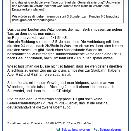
und das ging nicht die zwei Tage vor Start der Generalsanierung? Und wenn
das Monate im Voraus bekannt war, konnte man nicht im Voraus den
Ersatzverkehr planen?
Wie würde es dir gehen, wenn du statt 3 Stunden zum Kunden 6,5 brauchst
(zuzüglich der Verspätungen)?
Das passiert Leuten aus Wittenberge, die nach Berlin müssen, an jedem
Tag, an dem sie es nun müssen.
Im Regionalverkehr vorher 2x1,5h =3h.
Nun ein Richtung so um die 3,5. Je nachdem. Die Verbindung mit dem
direkten X4 endet nach 2h25min in Wustermark, wo es dann aber keinen
direkten Anschluss gibt. Nach einer Viertelstunde Warten im
beschaulichen Wustermarker Bahnhofsambiente käme dann eine RB21
nach Gesundbrunnen, nach Hbf fährt erst 20 Minuten später etwas.
Wieso lässt man die Busse nicht so fahren, dass sie wenigstens direkten
Anschluss zu einem Zug ins Zentrum, am besten zur Stadbahn, haben?
Aber RE2 und RE8 fahren erst ab Elstal.
Schneller als mit diesem Gewürge ist man übrigens, wenn man von
Wittenberge in die falsche Richtung fährt, mit einem Linienbus nach
Salzwedel, und dann in einen ICE steigt.
PS: ich hab den Betreff etwas angepasst. Es gibt doch keine
Generalsanierungen (Plural) im VBB-Gebiet, das ist die einzige,
deutschlandweite die zweite überhaupt.
2 mal bearbeitet. Zuletzt am 04.08.2025 11:57 von Global Fisch.
Beitrag beantworten
Beitrag zitieren