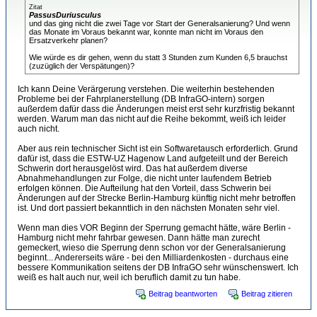
Zitat
PassusDuriusculus
und das ging nicht die zwei Tage vor Start der Generalsanierung? Und wenn
das Monate im Voraus bekannt war, konnte man nicht im Voraus den
Ersatzverkehr planen?
Wie würde es dir gehen, wenn du statt 3 Stunden zum Kunden 6,5 brauchst
(zuzüglich der Verspätungen)?
Ich kann Deine Verärgerung verstehen. Die weiterhin bestehenden
Probleme bei der Fahrplanerstellung (DB InfraGO-intern) sorgen
außerdem dafür dass die Änderungen meist erst sehr kurzfristig bekannt
werden. Warum man das nicht auf die Reihe bekommt, weiß ich leider
auch nicht.
Aber aus rein technischer Sicht ist ein Softwaretausch erforderlich. Grund
dafür ist, dass die ESTW-UZ Hagenow Land aufgeteilt und der Bereich
Schwerin dort herausgelöst wird. Das hat außerdem diverse
Abnahmehandlungen zur Folge, die nicht unter laufendem Betrieb
erfolgen können. Die Aufteilung hat den Vorteil, dass Schwerin bei
Änderungen auf der Strecke Berlin-Hamburg künftig nicht mehr betroffen
ist. Und dort passiert bekanntlich in den nächsten Monaten sehr viel.
Wenn man dies VOR Beginn der Sperrung gemacht hätte, wäre Berlin -
Hamburg nicht mehr fahrbar gewesen. Dann hätte man zurecht
gemeckert, wieso die Sperrung denn schon vor der Generalsanierung
beginnt... Andererseits wäre - bei den Milliardenkosten - durchaus eine
bessere Kommunikation seitens der DB InfraGO sehr wünschenswert. Ich
weiß es halt auch nur, weil ich beruflich damit zu tun habe.
Beitrag beantworten
Beitrag zitieren