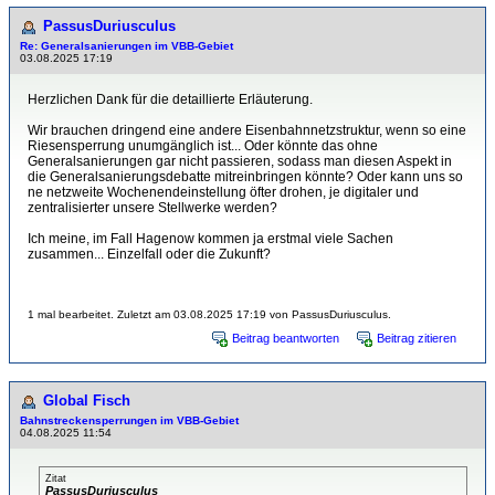
PassusDuriusculus
Re: Generalsanierungen im VBB-Gebiet
03.08.2025 17:19
Herzlichen Dank für die detaillierte Erläuterung.
Wir brauchen dringend eine andere Eisenbahnnetzstruktur, wenn so eine
Riesensperrung unumgänglich ist... Oder könnte das ohne
Generalsanierungen gar nicht passieren, sodass man diesen Aspekt in
die Generalsanierungsdebatte mitreinbringen könnte? Oder kann uns so
ne netzweite Wochenendeinstellung öfter drohen, je digitaler und
zentralisierter unsere Stellwerke werden?
Ich meine, im Fall Hagenow kommen ja erstmal viele Sachen
zusammen... Einzelfall oder die Zukunft?
1 mal bearbeitet. Zuletzt am 03.08.2025 17:19 von PassusDuriusculus.
Beitrag beantworten
Beitrag zitieren
Global Fisch
Bahnstreckensperrungen im VBB-Gebiet
04.08.2025 11:54
Zitat
PassusDuriusculus