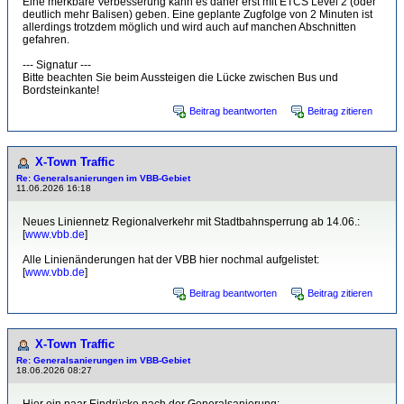
Eine merkbare Verbesserung kann es daher erst mit ETCS Level 2 (oder
deutlich mehr Balisen) geben. Eine geplante Zugfolge von 2 Minuten ist
allerdings trotzdem möglich und wird auch auf manchen Abschnitten
gefahren.
--- Signatur ---
Bitte beachten Sie beim Aussteigen die Lücke zwischen Bus und
Bordsteinkante!
Beitrag beantworten
Beitrag zitieren
X-Town Traffic
Re: Generalsanierungen im VBB-Gebiet
11.06.2026 16:18
Neues Liniennetz Regionalverkehr mit Stadtbahnsperrung ab 14.06.:
[
www.vbb.de
]
Alle Linienänderungen hat der VBB hier nochmal aufgelistet:
[
www.vbb.de
]
Beitrag beantworten
Beitrag zitieren
X-Town Traffic
Re: Generalsanierungen im VBB-Gebiet
18.06.2026 08:27