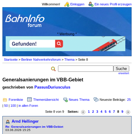
Willkommen!
Einloggen
Ein neues Profil erzeugen
* Werbung *
Startseite
>
Berliner Nahverkehrsforum
>
Thema
> Seite 8
erweitert
Generalsanierungen im VBB-Gebiet
geschrieben von
PassusDuriusculus
Forenliste
Themenübersicht
Neues Thema
Neueste Beiträge:
25
|
50
|
100
|
in allen Foren
Seite 8 von 9
Seiten:
1
2
3
4
5
6
7
8
9
Arnd Hellinger
Re: Generalsanierungen im VBB-Gebiet
03.06.2026 15:25