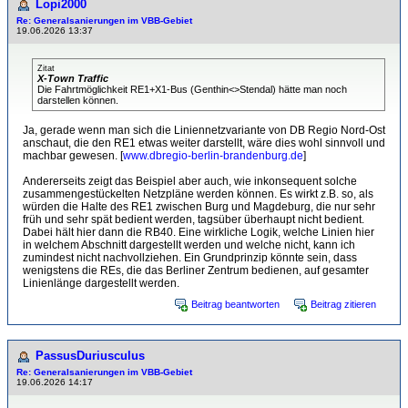
Lopi2000
Re: Generalsanierungen im VBB-Gebiet
19.06.2026 13:37
Zitat
X-Town Traffic
Die Fahrtmöglichkeit RE1+X1-Bus (Genthin<>Stendal) hätte man noch
darstellen können.
Ja, gerade wenn man sich die Liniennetzvariante von DB Regio Nord-Ost
anschaut, die den RE1 etwas weiter darstellt, wäre dies wohl sinnvoll und
machbar gewesen. [
www.dbregio-berlin-brandenburg.de
]
Andererseits zeigt das Beispiel aber auch, wie inkonsequent solche
zusammengestückelten Netzpläne werden können. Es wirkt z.B. so, als
würden die Halte des RE1 zwischen Burg und Magdeburg, die nur sehr
früh und sehr spät bedient werden, tagsüber überhaupt nicht bedient.
Dabei hält hier dann die RB40. Eine wirkliche Logik, welche Linien hier
in welchem Abschnitt dargestellt werden und welche nicht, kann ich
zumindest nicht nachvollziehen. Ein Grundprinzip könnte sein, dass
wenigstens die REs, die das Berliner Zentrum bedienen, auf gesamter
Linienlänge dargestellt werden.
Beitrag beantworten
Beitrag zitieren
PassusDuriusculus
Re: Generalsanierungen im VBB-Gebiet
19.06.2026 14:17