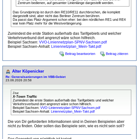
Zentrum bedienen, auf gesamter Linienlänge dargestellt werden.
Das Grundprinzip ist durch den RE10/RE11 durchbrochen, die komplett
dargestellt sind, aber nicht das Berliner Zentrum berühren.
Da passt das Platz-Argument schon eher: bei den nördlichen RE1 und RE4
war kein Platz mehr für die Westverlängerung.
Zumindest die erste Station außerhalb das Tarifgebiets und welcher
Verkehrsverbund dort angrenzt wäre schon hilfreich.
Beispiel Sachsen:
VVO-Liniennetzplan-SPNV-Sachsen.pdf
Beispiel Sachsen-Anhalt:
Liniennetzplan_Mein-Takt.pdf
Beitrag beantworten
Beitrag zitieren
Alter Köpenicker
Re: Generalsanierungen im VBB-Gebiet
23.06.2026 20:58
Zitat
X-Town Traffic
Zumindest die erste Station außerhalb das Tarifgebiets und welcher
Verkehrsverbund dort angrenzt wäre schon hilfreich.
Beispiel Sachsen:
VVO-Liniennetzplan-SPNV-Sachsen.pdf
Beispiel Sachsen-Anhalt:
Liniennetzplan_Mein-Takt.pdf
Die von Dir geforderten Informationen sind in Deinen Beispielen aber
nicht zu finden. Oder sollen das Beispiele sein, wie es nicht sein soll?