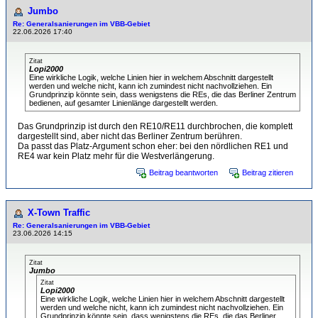
Jumbo
Re: Generalsanierungen im VBB-Gebiet
22.06.2026 17:40
Zitat
Lopi2000
Eine wirkliche Logik, welche Linien hier in welchem Abschnitt dargestellt
werden und welche nicht, kann ich zumindest nicht nachvollziehen. Ein
Grundprinzip könnte sein, dass wenigstens die REs, die das Berliner Zentrum
bedienen, auf gesamter Linienlänge dargestellt werden.
Das Grundprinzip ist durch den RE10/RE11 durchbrochen, die komplett
dargestellt sind, aber nicht das Berliner Zentrum berühren.
Da passt das Platz-Argument schon eher: bei den nördlichen RE1 und
RE4 war kein Platz mehr für die Westverlängerung.
Beitrag beantworten
Beitrag zitieren
X-Town Traffic
Re: Generalsanierungen im VBB-Gebiet
23.06.2026 14:15
Zitat
Jumbo
Zitat
Lopi2000
Eine wirkliche Logik, welche Linien hier in welchem Abschnitt dargestellt
werden und welche nicht, kann ich zumindest nicht nachvollziehen. Ein
Grundprinzip könnte sein, dass wenigstens die REs, die das Berliner