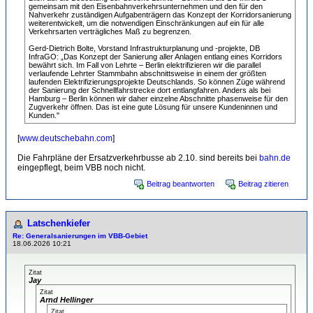
gemeinsam mit den Eisenbahnverkehrsunternehmen und den für den
Nahverkehr zuständigen Aufgabenträgern das Konzept der Korridorsanierung
weiterentwickelt, um die notwendigen Einschränkungen auf ein für alle
Verkehrsarten verträgliches Maß zu begrenzen.
Gerd-Dietrich Bolte, Vorstand Infrastrukturplanung und -projekte, DB
InfraGO: „Das Konzept der Sanierung aller Anlagen entlang eines Korridors
bewährt sich. Im Fall von Lehrte – Berlin elektrifizieren wir die parallel
verlaufende Lehrter Stammbahn abschnittsweise in einem der größten
laufenden Elektrifizierungsprojekte Deutschlands. So können Züge während
der Sanierung der Schnellfahrstrecke dort entlangfahren. Anders als bei
Hamburg – Berlin können wir daher einzelne Abschnitte phasenweise für den
Zugverkehr öffnen. Das ist eine gute Lösung für unsere Kundeninnen und
Kunden."
[
www.deutschebahn.com
]
Die Fahrpläne der Ersatzverkehrbusse ab 2.10. sind bereits bei
bahn.de
eingepflegt, beim VBB noch nicht.
Beitrag beantworten
Beitrag zitieren
Latschenkiefer
Re: Generalsanierungen im VBB-Gebiet
18.06.2026 10:21
Zitat
Jay
Zitat
Arnd Hellinger
Zitat