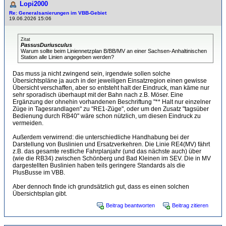
Lopi2000
Re: Generalsanierungen im VBB-Gebiet
19.06.2026 15:06
Zitat
PassusDuriusculus
Warum sollte beim Liniennetzplan B/BB/MV an einer Sachsen-Anhaltinischen
Station alle Linien angegeben werden?
Das muss ja nicht zwingend sein, irgendwie sollen solche
Übersichtspläne ja auch in der jeweiligen Einsatzregion einen gewisse
Übersicht verschaffen, aber so entsteht halt der Eindruck, man käme nur
sehr sporadisch überhaupt mit der Bahn nach z.B. Möser. Eine
Ergänzung der ohnehin vorhandenen Beschriftung "** Halt nur einzelner
Züge in Tagesrandlagen" zu "RE1-Züge", oder um den Zusatz "tagsüber
Bedienung durch RB40" wäre schon nützlich, um diesen Eindruck zu
vermeiden.
Außerdem verwirrend: die unterschiedliche Handhabung bei der
Darstellung von Buslinien und Ersatzverkehren. Die Linie RE4(MV) fährt
z.B. das gesamte restliche Fahrplanjahr (und das nächste auch) über
(wie die RB34) zwischen Schönberg und Bad Kleinen im SEV. Die in MV
dargestellten Buslinien haben teils geringere Standards als die
PlusBusse im VBB.
Aber dennoch finde ich grundsätzlich gut, dass es einen solchen
Übersichtsplan gibt.
Beitrag beantworten
Beitrag zitieren