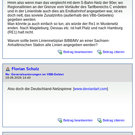
Hmm also wenn man das vergleicht mit dem S-Bahn-Netz der 90er, wo
Regionallinien an der Grenze vom Vorläufer des Tarifbereichs C endeten
und in der Linienliste auch dies als Endbahnhof angegeben war, ist es
doch nett, das soviele Zusatzinfos (außerhalb des VBb-Gebietes)
gegeben werden.
Man könnte ja auch einfach so tun, als würde der Re1 in Wusterwitz
enden. Nach Magdeburg, Dessau etc. ist halt Platz und nach Hamburg
(RE1) halt nicht.
Warum sollte beim Liniennetzplan B/BB/MV an einer Sachsen-
Anhaltinischen Station alle Linien angegeben werden?
Beitrag beantworten
Beitrag zitieren
Florian Schulz
Re: Generalsanierungen im VBB-Gebiet
19.06.2026 14:40
Also doch die Deutschland-Netzspinne: [
www.deviantart.com
]
1 mal bearbeitet. Zuletzt am 19.06.2026 14:41 von Florian Schulz.
Beitrag beantworten
Beitrag zitieren