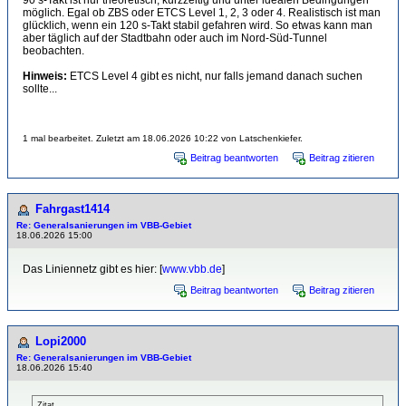
90 s-Takt ist nur theoretisch, kurzzeitig und unter idealen Bedingungen
möglich. Egal ob ZBS oder ETCS Level 1, 2, 3 oder 4. Realistisch ist man
glücklich, wenn ein 120 s-Takt stabil gefahren wird. So etwas kann man
aber täglich auf der Stadtbahn oder auch im Nord-Süd-Tunnel
beobachten.
Hinweis:
ETCS Level 4 gibt es nicht, nur falls jemand danach suchen
sollte...
1 mal bearbeitet. Zuletzt am 18.06.2026 10:22 von Latschenkiefer.
Beitrag beantworten
Beitrag zitieren
Fahrgast1414
Re: Generalsanierungen im VBB-Gebiet
18.06.2026 15:00
Das Liniennetz gibt es hier: [
www.vbb.de
]
Beitrag beantworten
Beitrag zitieren
Lopi2000
Re: Generalsanierungen im VBB-Gebiet
18.06.2026 15:40
Zitat