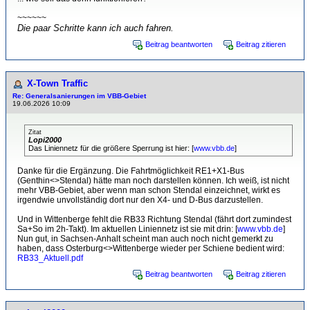
~~~~~~
Die paar Schritte kann ich auch fahren.
Beitrag beantworten
Beitrag zitieren
X-Town Traffic
Re: Generalsanierungen im VBB-Gebiet
19.06.2026 10:09
Zitat
Lopi2000
Das Liniennetz für die größere Sperrung ist hier: [
www.vbb.de
]
Danke für die Ergänzung. Die Fahrtmöglichkeit RE1+X1-Bus
(Genthin<>Stendal) hätte man noch darstellen können. Ich weiß, ist nicht
mehr VBB-Gebiet, aber wenn man schon Stendal einzeichnet, wirkt es
irgendwie unvollständig dort nur den X4- und D-Bus darzustellen.
Und in Wittenberge fehlt die RB33 Richtung Stendal (fährt dort zumindest
Sa+So im 2h-Takt). Im aktuellen Liniennetz ist sie mit drin: [
www.vbb.de
]
Nun gut, in Sachsen-Anhalt scheint man auch noch nicht gemerkt zu
haben, dass Osterburg<>Wittenberge wieder per Schiene bedient wird:
RB33_Aktuell.pdf
Beitrag beantworten
Beitrag zitieren