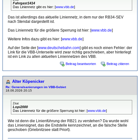
Fahrgast1414
Das Liniennetz gibt es hier: [
www.vbb.de
]
Das ist allerdings das aktuelle Liniennetz, in dem nur der RB34-SEV
nach Stendal dargestellt ist.
Das Liniennetz für die größere Sperrung ist hier: [
www.vbb.de
]
Weitere Infos dazu gibt es hier: [
www.vbb.de
]
Auf der Seite der [
www.deutschebahn.com
] gibt es noch einen Fehler: der
Link für die VBB-Unterseite wird zwar richtig geschrieben, aber hinterlegt
ist ein Link zu allen aktuellen Liniennetzen des VBB.
Beitrag beantworten
Beitrag zitieren
Alter Köpenicker
Re: Generalsanierungen im VBB-Gebiet
18.06.2026 20:15
Zitat
Lopi2000
Das Liniennetz für die größere Sperrung ist hier: [
www.vbb.de
]
Wie ist denn die Linienführung der RB21 zu verstehen? Da wurde wohl
das Liniensignet, das die Endstelle kennzeichnet, an die falsche Stelle
geschoben (Griebnitzsee statt Priort).