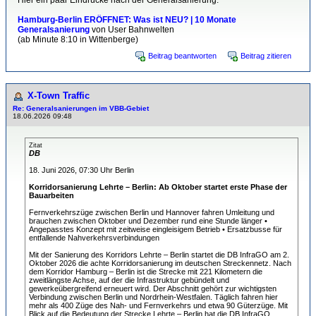
Hier ein paar Eindrücke nach der Generalsanierung:
Hamburg-Berlin ERÖFFNET: Was ist NEU? | 10 Monate
Generalsanierung
von User Bahnwelten
(ab Minute 8:10 in Wittenberge)
Beitrag beantworten
Beitrag zitieren
X-Town Traffic
Re: Generalsanierungen im VBB-Gebiet
18.06.2026 09:48
Zitat
DB
18. Juni 2026, 07:30 Uhr Berlin
Korridorsanierung Lehrte – Berlin: Ab Oktober startet erste Phase der
Bauarbeiten
Fernverkehrszüge zwischen Berlin und Hannover fahren Umleitung und
brauchen zwischen Oktober und Dezember rund eine Stunde länger •
Angepasstes Konzept mit zeitweise eingleisigem Betrieb • Ersatzbusse für
entfallende Nahverkehrsverbindungen
Mit der Sanierung des Korridors Lehrte – Berlin startet die DB InfraGO am 2.
Oktober 2026 die achte Korridorsanierung im deutschen Streckennetz. Nach
dem Korridor Hamburg – Berlin ist die Strecke mit 221 Kilometern die
zweitlängste Achse, auf der die Infrastruktur gebündelt und
gewerkeübergreifend erneuert wird. Der Abschnitt gehört zur wichtigsten
Verbindung zwischen Berlin und Nordrhein-Westfalen. Täglich fahren hier
mehr als 400 Züge des Nah- und Fernverkehrs und etwa 90 Güterzüge. Mit
Blick auf die Bedeutung der Strecke Lehrte – Berlin hat die DB InfraGO