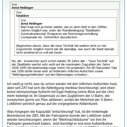
Zitat
Arnd Hellinger
Zitat
fatabbot
Zitat
Arnd Hellinger
Man fragt sich ja immer wieder, wie es denn bloß in den 1990er
Jahren möglich war, unter der Randbedingung "Stadtbahn-
Generalsanierung" Ereignisse wie Reichstagsverhüllung.
Loveparade etc. verkehrlich abzudecken...
Abgesehen davon, dass die neue Technik bei weitem nicht so viel
Zugverkehr möglich macht wie die damalige, war auch die Stadt damals
nicht annähernd so voll wie heute.
Nö, die - inzwischen auch schon wieder 30 Jahre alte - "neue Technik" auf
der Stadtbahn war/ist sehr wohl auf die maximalen Zugzahlen der Jahre
1928-1945 (fernbahnseitig sogar mehr) hin projektiert. Ein 90-Sekunden-Takt
wie 1936 dürfte heute eher an fehlenden örtlichen Aufsichten sowie
"Abfertigungshelfenden" auf den Bahnsteigen scheitern...
Ich weiß ja nicht, was du schon wieder mit den örtlichen Aufsichten hast,
aber seit ZAT hat sich die Abfertigung merkbar beschleunigt, weil eben
keine lahmarschige Aufsicht mit Egal-Haltung (ohne Blick auf die Uhr)
mehr beteiligt ist. Im Gegensatz zu den Zugfahrern der U-Bahn, die
inzwischen gerne vor Plan abfahren, achtet die Mehrheit der S-Bahn-
Lokführer peinlich genau auf die vorgegebene Abfahrtszeit.
Was hingegen die Kapazität "entschleunigt" hat, ist die hinterlegte
Bremskurve bei ZBS. Mit der Fahrsperre konnte der Lokführer sofort
wieder beschleunigen, wenn die "Weihnachtsbäume" vor ihm ihr
Farbspiel gewechselt haben. Jetzt benötigt er erst eine Aufwertbalise.