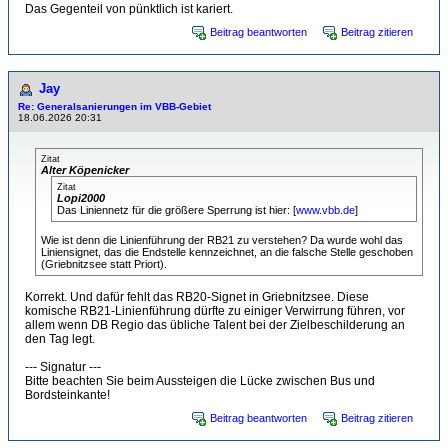
Das Gegenteil von pünktlich ist kariert.
Beitrag beantworten
Beitrag zitieren
Jay
Re: Generalsanierungen im VBB-Gebiet
18.06.2026 20:31
Zitat
Alter Köpenicker
Zitat
Lopi2000
Das Liniennetz für die größere Sperrung ist hier: [
www.vbb.de
]
Wie ist denn die Linienführung der RB21 zu verstehen? Da wurde wohl das
Liniensignet, das die Endstelle kennzeichnet, an die falsche Stelle geschoben
(Griebnitzsee statt Priort).
Korrekt. Und dafür fehlt das RB20-Signet in Griebnitzsee. Diese
komische RB21-Linienführung dürfte zu einiger Verwirrung führen, vor
allem wenn DB Regio das übliche Talent bei der Zielbeschilderung an
den Tag legt.
--- Signatur ---
Bitte beachten Sie beim Aussteigen die Lücke zwischen Bus und
Bordsteinkante!
Beitrag beantworten
Beitrag zitieren