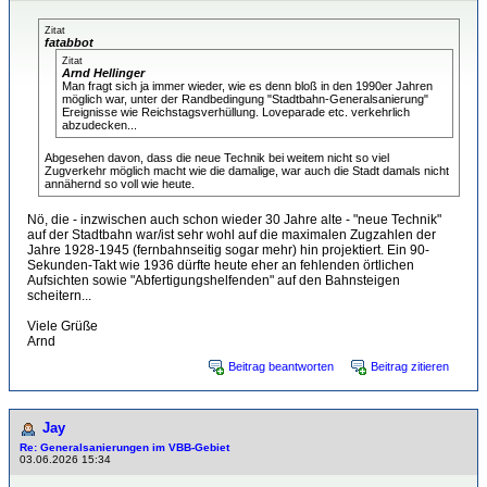
Zitat
fatabbot
Zitat
Arnd Hellinger
Man fragt sich ja immer wieder, wie es denn bloß in den 1990er Jahren
möglich war, unter der Randbedingung "Stadtbahn-Generalsanierung"
Ereignisse wie Reichstagsverhüllung. Loveparade etc. verkehrlich
abzudecken...
Abgesehen davon, dass die neue Technik bei weitem nicht so viel
Zugverkehr möglich macht wie die damalige, war auch die Stadt damals nicht
annähernd so voll wie heute.
Nö, die - inzwischen auch schon wieder 30 Jahre alte - "neue Technik"
auf der Stadtbahn war/ist sehr wohl auf die maximalen Zugzahlen der
Jahre 1928-1945 (fernbahnseitig sogar mehr) hin projektiert. Ein 90-
Sekunden-Takt wie 1936 dürfte heute eher an fehlenden örtlichen
Aufsichten sowie "Abfertigungshelfenden" auf den Bahnsteigen
scheitern...
Viele Grüße
Arnd
Beitrag beantworten
Beitrag zitieren
Jay
Re: Generalsanierungen im VBB-Gebiet
03.06.2026 15:34