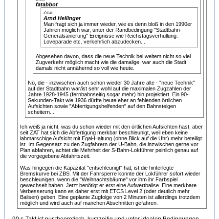
fatabbot
Zitat
Arnd Hellinger
Man fragt sich ja immer wieder, wie es denn bloß in den 1990er
Jahren möglich war, unter der Randbedingung "Stadtbahn-
Generalsanierung" Ereignisse wie Reichstagsverhüllung.
Loveparade etc. verkehrlich abzudecken...
Abgesehen davon, dass die neue Technik bei weitem nicht so viel
Zugverkehr möglich macht wie die damalige, war auch die Stadt
damals nicht annähernd so voll wie heute.
Nö, die - inzwischen auch schon wieder 30 Jahre alte - "neue Technik"
auf der Stadtbahn war/ist sehr wohl auf die maximalen Zugzahlen der
Jahre 1928-1945 (fernbahnseitig sogar mehr) hin projektiert. Ein 90-
Sekunden-Takt wie 1936 dürfte heute eher an fehlenden örtlichen
Aufsichten sowie "Abfertigungshelfenden" auf den Bahnsteigen
scheitern...
Ich weiß ja nicht, was du schon wieder mit den örtlichen Aufsichten hast, aber
seit ZAT hat sich die Abfertigung merkbar beschleunigt, weil eben keine
lahmarschige Aufsicht mit Egal-Haltung (ohne Blick auf die Uhr) mehr beteiligt
ist. Im Gegensatz zu den Zugfahrern der U-Bahn, die inzwischen gerne vor
Plan abfahren, achtet die Mehrheit der S-Bahn-Lokführer peinlich genau auf
die vorgegebene Abfahrtszeit.
Was hingegen die Kapazität "entschleunigt" hat, ist die hinterlegte
Bremskurve bei ZBS. Mit der Fahrsperre konnte der Lokführer sofort wieder
beschleunigen, wenn die "Weihnachtsbäume" vor ihm ihr Farbspiel
gewechselt haben. Jetzt benötigt er erst eine Aufwertbalise. Eine merkbare
Verbesserung kann es daher erst mit ETCS Level 2 (oder deutlich mehr
Balisen) geben. Eine geplante Zugfolge von 2 Minuten ist allerdings trotzdem
möglich und wird auch auf manchen Abschnitten gefahren.