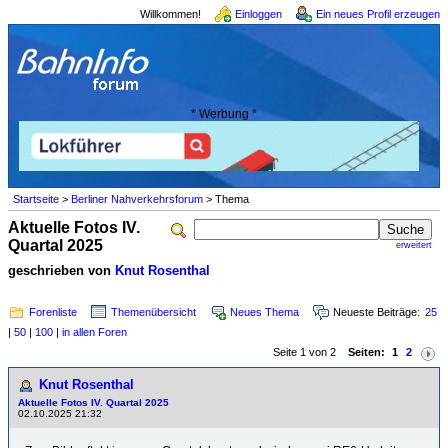
Willkommen!
Einloggen
Ein neues Profil erzeugen
* Werbung *
Startseite
>
Berliner Nahverkehrsforum
> Thema
Aktuelle Fotos IV.
Quartal 2025
erweitert
geschrieben von
Knut Rosenthal
Forenliste
Themenübersicht
Neues Thema
Neueste Beiträge:
25
|
50
|
100
|
in allen Foren
Seite 1 von 2
Seiten:
1
2
Knut Rosenthal
Aktuelle Fotos IV. Quartal 2025
02.10.2025 21:32