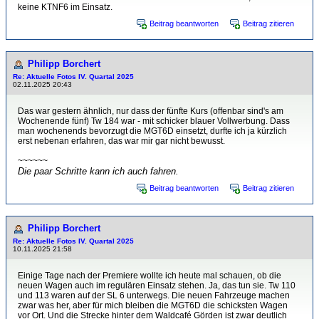
keine KTNF6 im Einsatz.
Beitrag beantworten
Beitrag zitieren
Philipp Borchert
Re: Aktuelle Fotos IV. Quartal 2025
02.11.2025 20:43
Das war gestern ähnlich, nur dass der fünfte Kurs (offenbar sind's am
Wochenende fünf) Tw 184 war - mit schicker blauer Vollwerbung. Dass
man wochenends bevorzugt die MGT6D einsetzt, durfte ich ja kürzlich
erst nebenan erfahren, das war mir gar nicht bewusst.
~~~~~~
Die paar Schritte kann ich auch fahren.
Beitrag beantworten
Beitrag zitieren
Philipp Borchert
Re: Aktuelle Fotos IV. Quartal 2025
10.11.2025 21:58
Einige Tage nach der Premiere wollte ich heute mal schauen, ob die
neuen Wagen auch im regulären Einsatz stehen. Ja, das tun sie. Tw 110
und 113 waren auf der SL 6 unterwegs. Die neuen Fahrzeuge machen
zwar was her, aber für mich bleiben die MGT6D die schicksten Wagen
vor Ort. Und die Strecke hinter dem Waldcafé Görden ist zwar deutlich