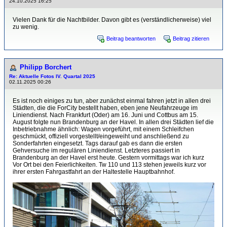
24.10.2025 16:25
Vielen Dank für die Nachtbilder. Davon gibt es (verständlicherweise) viel
zu wenig.
Beitrag beantworten
Beitrag zitieren
Philipp Borchert
Re: Aktuelle Fotos IV. Quartal 2025
02.11.2025 00:26
Es ist noch einiges zu tun, aber zunächst einmal fahren jetzt in allen drei
Städten, die die ForCity bestellt haben, eben jene Neufahrzeuge im
Liniendienst. Nach Frankfurt (Oder) am 16. Juni und Cottbus am 15.
August folgte nun Brandenburg an der Havel. In allen drei Städten lief die
Inbetriebnahme ähnlich: Wagen vorgeführt, mit einem Schleifchen
geschmückt, offiziell vorgestellt/eingeweiht und anschließend zu
Sonderfahrten eingesetzt. Tags darauf gab es dann die ersten
Gehversuche im regulären Liniendienst. Letzteres passiert in
Brandenburg an der Havel erst heute. Gestern vormittags war ich kurz
Vor Ort bei den Feierlichkeiten. Tw 110 und 113 stehen jeweils kurz vor
ihrer ersten Fahrgastfahrt an der Haltestelle Hauptbahnhof.