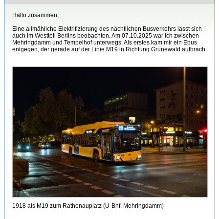
Hallo zusammen,
Eine allmähliche Elektrifizierung des nächtlichen Busverkehrs lässt sich
auch im Westteil Berlins beobachten. Am 07.10.2025 war ich zwischen
Mehringdamm und Tempelhof unterwegs. Als erstes kam mir ein Ebus
entgegen, der gerade auf der Linie M19 in Richtung Grunewald aufbrach:
1918 als M19 zum Rathenauplatz (U-Bhf. Mehringdamm)